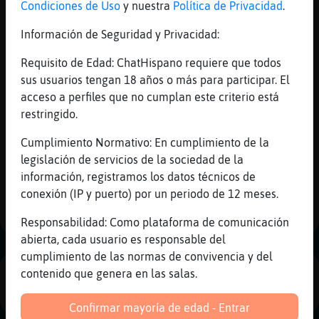
Condiciones de Uso
y nuestra
Política de Privacidad
.
DEOP
UNBAN
Información de Seguridad y Privacidad:
TOPIC
Requisito de Edad: ChatHispano requiere que todos
DELACCESS
sus usuarios tengan 18 años o más para participar. El
IDENTIFY
acceso a perfiles que no cumplan este criterio está
ACCESS
restringido.
LEVELS
SET
Cumplimiento Normativo: En cumplimiento de la
UNSET
legislación de servicios de la sociedad de la
AKICK
información, registramos los datos técnicos de
CLEAR
conexión (IP y puerto) por un periodo de 12 meses.
DELSUCCESSOR
Responsabilidad: Como plataforma de comunicación
abierta, cada usuario es responsable del
cumplimiento de las normas de convivencia y del
contenido que genera en las salas.
PUBLICIDAD
Confirmar mayoría de edad - Entrar