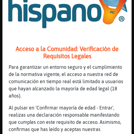
Sintaxis
Mis
blogs
/msg CHaN INFO #canal
Ejemplos
Mis
foros
Ver la información del canal #chathispano:
Acceso a la Comunidad: Verificación de
Requisitos Legales
/msg CHaN INFO #chathispano
Para garantizar un entorno seguro y el cumplimiento
Registr
de la normativa vigente, el acceso a nuestra red de
un
Revisión 1 publicada el 2022-01-04 11:39:06 por iwalkalone
comunicación en tiempo real está limitado a usuarios
canal
que hayan alcanzado la mayoría de edad legal (18
Artículos relacionados:
años).
LIST
Al pulsar en 'Confirmar mayoría de edad - Entrar',
INVITE
Más
realizas una declaración responsable manifestando
VOICE
gestion
que cumples con este requisito de acceso. Asimismo,
DEVOICE
confirmas que has leído y aceptas nuestras
OP