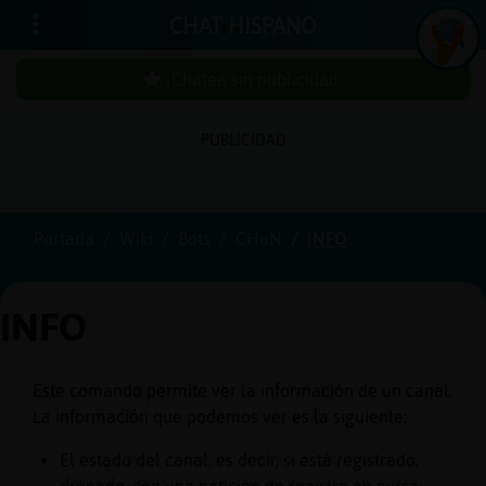
CHAT HISPANO
¡Chatea sin publicidad!
PUBLICIDAD
Iniciar
sesión
Portada
Wiki
Bots
CHaN
INFO
¡Chatea
sin
INFO
publici
Este comando permite ver la información de un canal.
La información que podemos ver es la siguiente:
Crear
una
El estado del canal, es decir, si está registrado,
cuenta