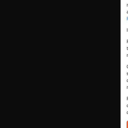
Mis blogs
Mis foros
Registrar
un canal
Más
gestiones