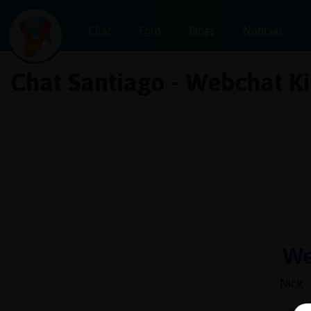
Chat
Foro
Blogs
Noticias
Chat Santiago - Webchat K
Iniciar
sesión
¡Chatea
sin
publicidad!
Crear
una