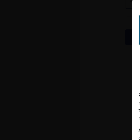
cuenta
Reservar
alias
Actualizar
contraseña
Actualizar
IP virtual