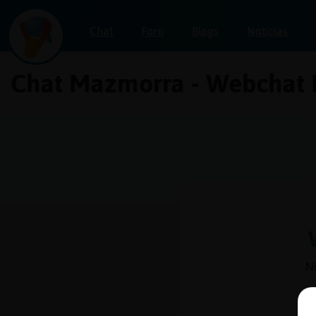
Chat
Foro
Blogs
Noticias
Chat Mazmorra - Webchat 
Iniciar
sesión
¡Chatea
sin
publicidad!
Crear
una