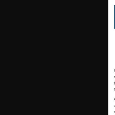
cuenta
Reservar
alias
Actualizar
contraseña
Actualizar
IP virtual