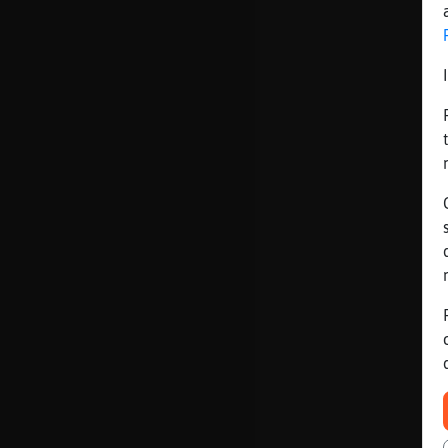
Mis blogs
Mis foros
Registrar
un canal
Más
gestiones