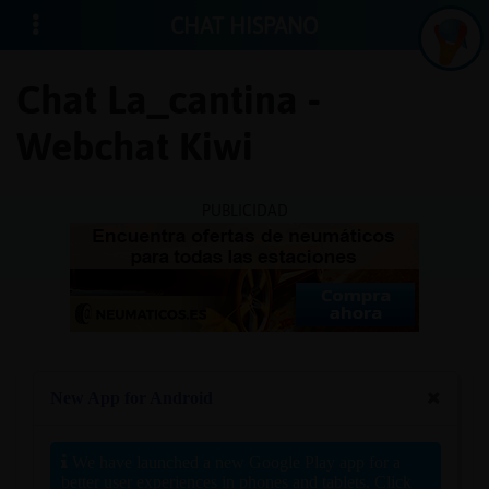
CHAT HISPANO
Chat La_cantina -
Webchat Kiwi
Iniciar
sesión
PUBLICIDAD
¡Chatea
sin
publici
Crear
una
cuenta