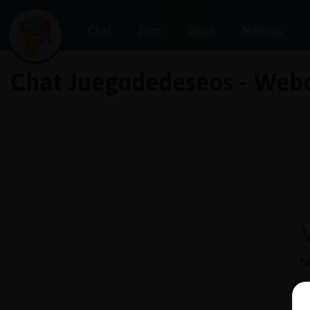
Chat
Foro
Blogs
Noticias
Chat Juegodedeseos - Webc
Iniciar
sesión
¡Chatea
sin
publicidad!
Crear
una