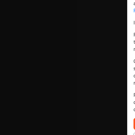
Mis blogs
Mis foros
Registrar
un canal
Más
gestiones