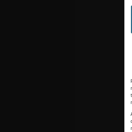
cuenta
Reservar
alias
Actualizar
contraseña
Actualizar
IP virtual