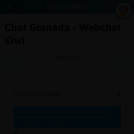
CHAT HISPANO
Chat Granada - Webchat
Kiwi
Iniciar
sesión
PUBLICIDAD
¡Chatea
sin
publici
Crear
una
cuenta