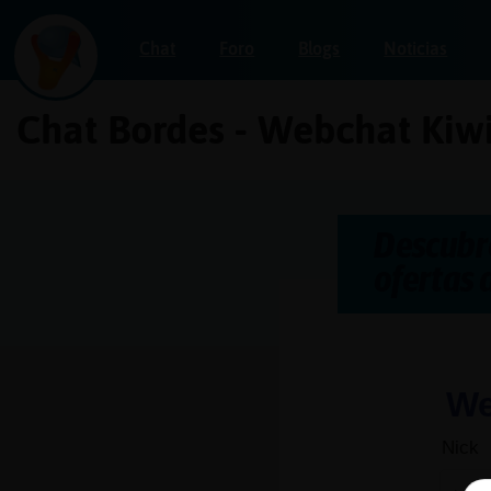
Chat
Foro
Blogs
Noticias
Chat Bordes - Webchat Kiw
Iniciar
sesión
¡Chatea
sin
publicidad!
Crear
una