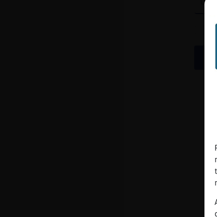
cuenta
Reservar
alias
Actualizar
contraseña
Actualizar
IP virtual