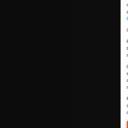
Mis blogs
Mis foros
Registrar
un canal
Más
gestiones