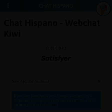
CHAT HISPANO
Chat Hispano - Webchat
Kiwi
Iniciar
sesión
PUBLICIDAD
¡Chatea
sin
publici
Crear
una
cuenta