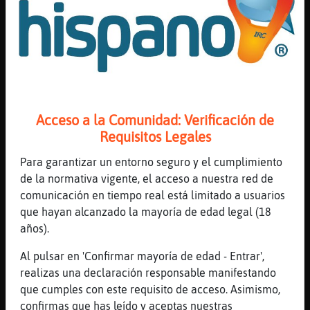
Retiramos el contenido y suspendemos o
eliminamos la cuenta implicada de forma
inmediata.
Conservamos las pruebas necesarias conforme a
la normativa aplicable.
Lo comunicamos a las autoridades competentes —
incluyendo, según el caso, el NCMEC (
National
Acceso a la Comunidad: Verificación de
Center for Missing & Exploited Children
) a través de
Requisitos Legales
su CyberTipline, y/o las autoridades españolas
competentes (Policía Nacional, Guardia Civil/GDT)
Para garantizar un entorno seguro y el cumplimiento
— y cooperamos con cualquier investigación
de la normativa vigente, el acceso a nuestra red de
derivada.
comunicación en tiempo real está limitado a usuarios
que hayan alcanzado la mayoría de edad legal (18
Actuamos en cumplimiento de la legislación
años).
española y europea aplicable en materia de
protección de menores, incluida la Ley Orgánica
Al pulsar en 'Confirmar mayoría de edad - Entrar',
8/2021 de protección integral a la infancia y la
realizas una declaración responsable manifestando
adolescencia frente a la violencia, y el Código Penal
que cumples con este requisito de acceso. Asimismo,
español.
confirmas que has leído y aceptas nuestras