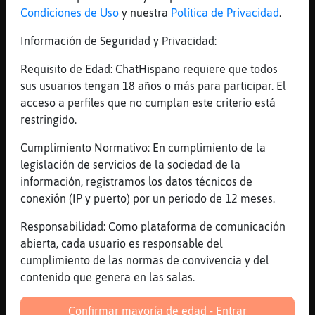
Condiciones de Uso
y nuestra
Política de Privacidad
.
Cómo reportar contenido
Información de Seguridad y Privacidad:
o comportamiento
Requisito de Edad: ChatHispano requiere que todos
sospechoso
sus usuarios tengan 18 años o más para participar. El
acceso a perfiles que no cumplan este criterio está
Puedes informarnos sin salir de la aplicación
restringido.
realizando una pulsación larga sobre el contenido a
reportar y seleccionando "Denuncia contenido" o
Cumplimiento Normativo: En cumplimiento de la
"report", o escribiéndonos directamente a:
legislación de servicios de la sociedad de la
información, registramos los datos técnicos de
quejas@chathispano.com
conexión (IP y puerto) por un periodo de 12 meses.
csam@chathispano.com
Responsabilidad: Como plataforma de comunicación
Punto de contacto de
abierta, cada usuario es responsable del
seguridad infantil
cumplimiento de las normas de convivencia y del
contenido que genera en las salas.
Ramón José Serantes Rico, DPO, Chat Hispano —
dpo@chathispano.com. Disponible para atender
Confirmar mayoría de edad - Entrar