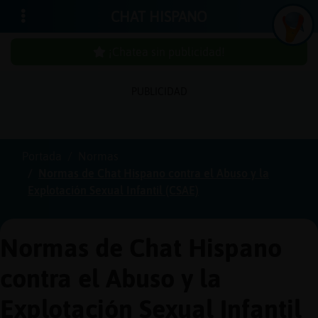
CHAT HISPANO
¡Chatea sin publicidad!
PUBLICIDAD
Iniciar
sesión
Portada
Normas
Normas de Chat Hispano contra el Abuso y la
¡Chatea
Explotación Sexual Infantil (CSAE)
sin
publici
Normas de Chat Hispano
contra el Abuso y la
Crear
una
Explotación Sexual Infantil
cuenta