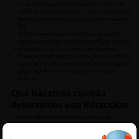
Mis
la creación, posesión, distribución o solicitud de
blogs
CSAM en cualquier formato (imagen, vídeo, audio o
texto, incluido contenido sintético o generado por
IA);
el
grooming
o cualquier intento de contactar,
Mis
engañar o preparar a un menor con fines sexuales;
foros
la sextorsión, el tráfico sexual de menores o
cualquier otra forma de explotación sexual infantil;
cualquier comportamiento que ponga en riesgo la
seguridad de un menor dentro de nuestros
Registr
servicios.
un
canal
Qué hacemos cuando
detectamos una infracción
En cuanto tenemos conocimiento efectivo de
Más
contenido o comportamiento de este tipo en
gestion
cualquiera de nuestros canales, salas o aplicaciones: