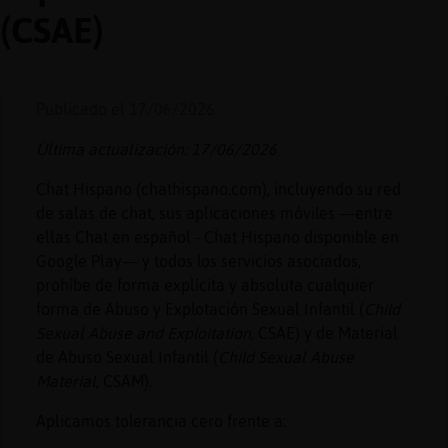
(CSAE)
Reserva
Publicado el 17/06/2026
alias
Última actualización: 17/06/2026
Chat Hispano (chathispano.com), incluyendo su red
Actuali
de salas de chat, sus aplicaciones móviles —entre
contras
ellas Chat en español - Chat Hispano disponible en
Google Play— y todos los servicios asociados,
prohíbe de forma explícita y absoluta cualquier
forma de Abuso y Explotación Sexual Infantil (
Child
Actuali
Sexual Abuse and Exploitation
, CSAE) y de Material
IP
de Abuso Sexual Infantil (
Child Sexual Abuse
virtual
Material
, CSAM).
Aplicamos tolerancia cero frente a: