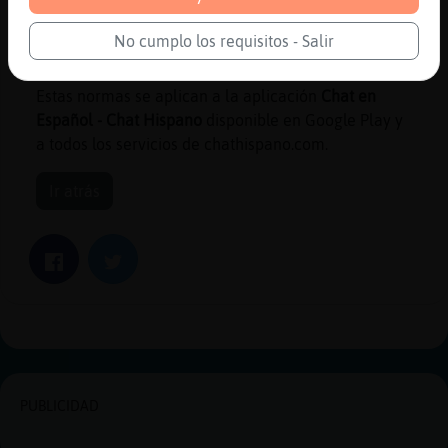
comunicaciones de Google Play u otras plataformas
relacionadas con el cumplimiento de esta política.
No cumplo los requisitos - Salir
Estas normas se aplican a la aplicación
Chat en
Español - Chat Hispano
disponible en Google Play y
a todos los servicios de chathispano.com.
Ir atrás
Facebook
Twitter
PUBLICIDAD