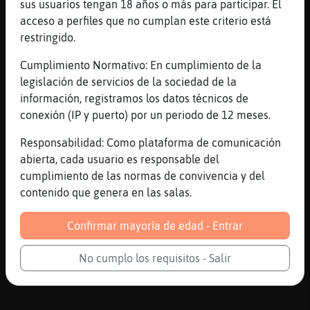
sus usuarios tengan 18 años o más para participar. El
Cabra}Rapaz
: porque somos un taladro
acceso a perfiles que no cumplan este criterio está
que avanza un poco más con cada giro
restringido.
...
Cumplimiento Normativo: En cumplimiento de la
42 líneas de 2 usuarios
834 visitas
-7 puntos
legislación de servicios de la sociedad de la
información, registramos los datos técnicos de
conexión (IP y puerto) por un periodo de 12 meses.
Canal #lc-manga_anime
-
30/11/2022 19:25
Responsabilidad: Como plataforma de comunicación
abierta, cada usuario es responsable del
Mosquito{Rapaz
: Es la verdad.
cumplimiento de las normas de convivencia y del
Mosquito{Rapaz
: Pero bueno
contenido que genera en las salas.
Flamenco{Veloz
: no lo es lol
Mosquito{Rapaz
: Contra más gente
Confirmar mayoría de edad - Entrar
hable más ruido hay, más contenido
basura por en medio.
No cumplo los requisitos - Salir
Mosquito{Rapaz
: Lo que decía Kojima
en MGS2 (?)
...