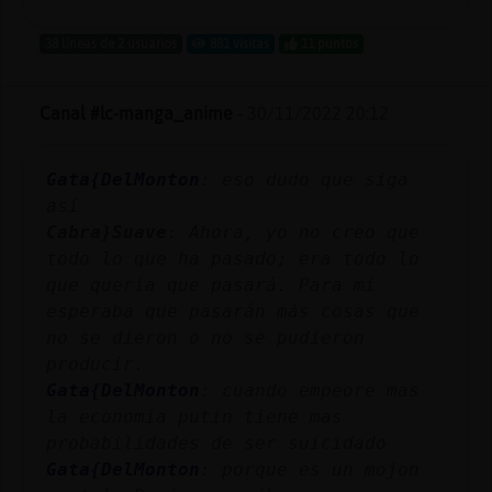
Mis
blogs
38 líneas de 2 usuarios
881 visitas
11 puntos
Canal #lc-manga_anime
-
30/11/2022 20:12
Mis
foros
Gata{DelMonton
: eso dudo que siga
así
Cabra}Suave
: Ahora, yo no creo que
todo lo que ha pasado; era todo lo
Registr
que quería que pasará. Para mí
un
esperaba que pasarán más cosas que
canal
no se dieron o no se pudieron
producir.
Gata{DelMonton
: cuando empeore mas
Más
la economia putin tiene mas
gestion
probabilidades de ser suicidado
Gata{DelMonton
: porque es un mojon