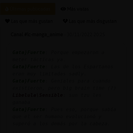
Últimas publicadas
Más vistas
Las que más gustan
Las que más disgustan
Reserva
alias
Canal #lc-manga_anime
-
30/11/2022 20:25
Gata}Fuerte
: Porque empezaron a
meter tácticas ya.
Actuali
Gata}Fuerte
: Las de los Espartanos
contras
eran muy limitadas sadly.
Gata}Fuerte
: Geniales para cuando
existieron, pero big brain time (?)
Actuali
Libelula\Sensible
: sun tzu les
IP
ganaba
virtual
Gata}Fuerte
: Pues eso, porque sabía
que el ser humano evolucionó y
superó a los demás por la cabeza.
...