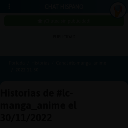
CHAT HISPANO
¡Chatea sin publicidad!
PUBLICIDAD
Iniciar
sesión
Portada
Historias
Canal #lc-manga_anime
2022-11-30
¡Chatea
sin
publici
Historias de #lc-
manga_anime el
Crear
30/11/2022
una
cuenta