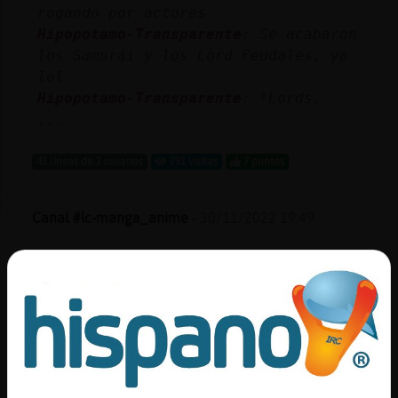
rogando por actores
Hipopotamo-Transparente
: Se acabaron
los Samurái y los Lord Feudales, ya
lol
Hipopotamo-Transparente
: *Lords.
...
41 líneas de 3 usuarios
791 visitas
7 puntos
Canal #lc-manga_anime
-
30/11/2022 19:49
Culebra{Respetable
: Pues sí, pero
eso no es la mayoría probablemente.
Culebra{Respetable
: Ojalá lo sea
algún día.
Culebra{Respetable
: La mayoría de
gente que si lo hace es pues los que