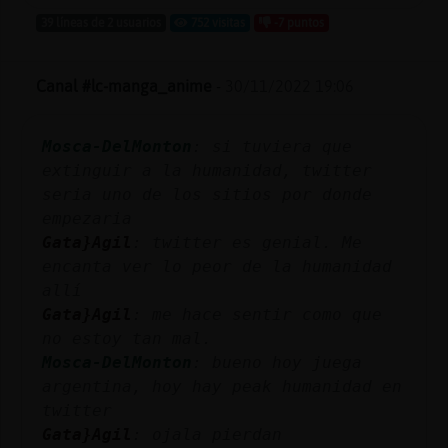
39 líneas de 2 usuarios
752 visitas
-7 puntos
Canal #lc-manga_anime
-
30/11/2022 19:06
Mosca-DelMonton
: si tuviera que
extinguir a la humanidad, twitter
seria uno de los sitios por donde
empezaria
Gata}Agil
: twitter es genial. Me
encanta ver lo peor de la humanidad
allí
Gata}Agil
: me hace sentir como que
no estoy tan mal.
Mosca-DelMonton
: bueno hoy juega
argentina, hoy hay peak humanidad en
twitter
Gata}Agil
: ojala pierdan