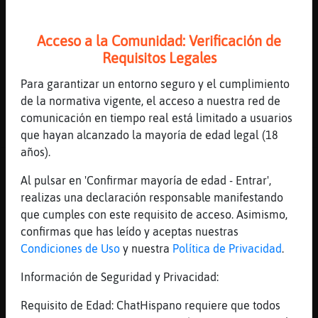
no son Españoles como dicen ellos.
Flamenco{Especial
: cuando se mueran
los viejitos (?)
Acceso a la Comunidad: Verificación de
Culebra{Respetable
: Es decir,
Requisitos Legales
Cataluña, Pais Vasco, Valencia...
Para garantizar un entorno seguro y el cumplimiento
...
de la normativa vigente, el acceso a nuestra red de
comunicación en tiempo real está limitado a usuarios
28 líneas de 2 usuarios
780 visitas
19 puntos
que hayan alcanzado la mayoría de edad legal (18
años).
Canal #lc-manga_anime
-
30/11/2022 19:34
Al pulsar en 'Confirmar mayoría de edad - Entrar',
realizas una declaración responsable manifestando
Gallina}Marron
: No te preocupes que
que cumples con este requisito de acceso. Asimismo,
no llegaremos xD
confirmas que has leído y aceptas nuestras
Gallina}Marron
: Sadly (?)
Condiciones de Uso
y nuestra
Política de Privacidad
.
Gallina}Marron
: Bueno, quizás cuando
seamos viejitos.
Información de Seguridad y Privacidad:
Cabra}Rapaz
: y por eso gurren lagann
Requisito de Edad: ChatHispano requiere que todos
es mi favorita