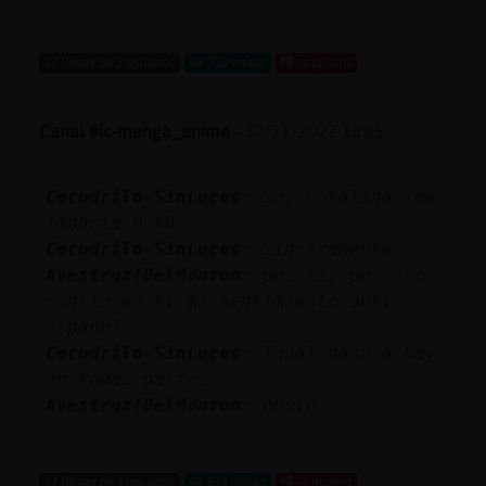
...
32 líneas de 3 usuarios
750 visitas
-4 puntos
Canal #lc-manga_anime
-
30/11/2022 18:45
Cocodrilo-SinLuces
: Soy Catalana, me
importa 0 xD
Cocodrilo-SinLuces
: Sinceramente.
Avestruz{DelMonton
: pos sí, por eso
confío en ti mi sentimiento anti-
español
Cocodrilo-SinLuces
: Igual basura hay
en todas partes.
Avestruz{DelMonton
: obvio
...
22 líneas de 3 usuarios
823 visitas
-3 puntos