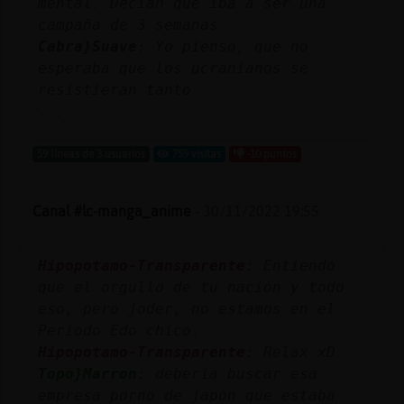
mental. Decian que iba a ser una
campaña de 3 semanas
Cabra}Suave
: Yo pienso, que no
esperaba que los ucranianos se
resistieran tanto.
...
59 líneas de 3 usuarios
759 visitas
-10 puntos
Canal #lc-manga_anime
-
30/11/2022 19:55
Hipopotamo-Transparente
: Entiendo
que el orgullo de tu nación y todo
eso, pero joder, no estamos en el
Período Edo chico.
Hipopotamo-Transparente
: Relax xD
Topo}Marron
: debería buscar esa
empresa porno de japon que estaba