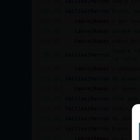
[19:34]
Gallina}Marron
Sadly (?
cuenta
[19:34]
Gallina}Marron
Bueno, q
[19:34]
Cabra}Rapaz
y por es
[19:35]
Cabra}Rapaz
porque s
Reservar
[19:35]
Cabra}Rapaz
somos me
alias
Tendré f
[19:35]
Gallina}Marron
la calle
[19:35]
Cabra}Rapaz
y debemo
Actualizar
contraseña
[19:35]
Gallina}Marron
De momen
[19:35]
Cabra}Rapaz
sí bueno
[19:36]
Gallina}Marron
Creo que
Actualizar
[19:36]
Gallina}Marron
Sadly.
IP virtual
[19:36]
Gallina}Marron
Ya pasa 
[19:36]
Gallina}Marron
Bueno, y
[19:36]
Cabra}Rapaz
en el su