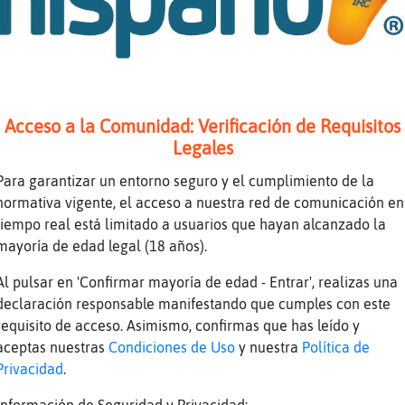
en el norte, en las partes rurales
.
as casi se vuelve democrata en las ultimas el
era un bastion de los republicanos
Acceso a la Comunidad: Verificación de Requisitos
aquí porque la ley es una basura y no hay san
Legales
oco las cosas cambian.
Para garantizar un entorno seguro y el cumplimiento de la
os tarde, así que...
normativa vigente, el acceso a nuestra red de comunicación en
tiempo real está limitado a usuarios que hayan alcanzado la
en el 2022, for fucks sake (?)
mayoría de edad legal (18 años).
Al pulsar en 'Confirmar mayoría de edad - Entrar', realizas una
asado más de 70 años desde la Segunda Guerra 
declaración responsable manifestando que cumples con este
go van y le echan mierda a podemos y tal. Y o
requisito de acceso. Asimismo, confirmas que has leído y
fectos, pero es mejor que las otras opciones 
aceptas nuestras
Condiciones de Uso
y nuestra
Política de
, es mejor votar al psoe para evitar que gane
Privacidad
.