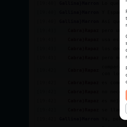
[19:40]
Gallina}Marron
Lo que p
[19:40]
Gallina}Marron
Y España
[19:40]
Gallina}Marron
Así que 
[19:41]
Cabra}Rapaz
pero uno
[19:41]
Cabra}Rapaz
usa es p
[19:41]
Cabra}Rapaz
los demo
[19:41]
Cabra}Rapaz
pero mej
compara 
[19:42]
Cabra}Rapaz
con los 
[19:42]
Cabra}Rapaz
es como 
[19:42]
Cabra}Rapaz
no neces
[19:42]
Cabra}Rapaz
es mejor
[19:42]
Cabra}Rapaz
se llama
[19:42]
Gallina}Marron
Ya, pero