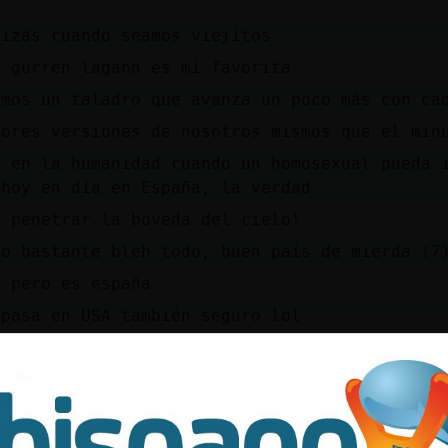
)
uizás cuando seamos viejitos.
o gurren lagann es mi favorita
omos un taladro que avanza un poco más con ca
jores versiones de nosotros mismos que el min
é en la humanidad cuando un homosexual pueda 
 hoy en día en España, la verdad
s penetrar la bóveda del cielo!
to bastante bleh todo, buen país de mierda (?
, pero es españa
 pasa en USA también seguro lol
ahí con los negros...
 las negras, ya me entiendes (?)
r