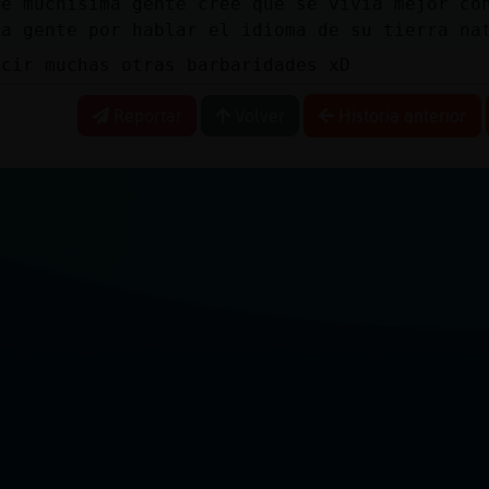
de muchísima gente cree que se vivía mejor co
 a gente por hablar el idioma de su tierra na
ecir muchas otras barbaridades xD
Reportar
Volver
Historia anterior