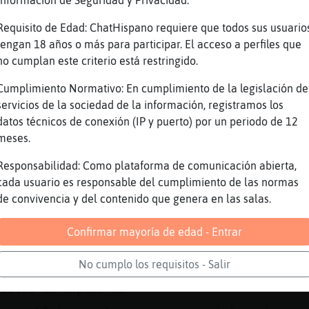
Información de Seguridad y Privacidad:
asa es que aquí la Izquierda siempre ha ido m
Requisito de Edad: ChatHispano requiere que todos sus usuario
 siempre ha sido de derechas, por desgracia.
tengan 18 años o más para participar. El acceso a perfiles que
ambas cosas no ayudan xD
no cumplan este criterio está restringido.
 es mejor que el otro
Cumplimiento Normativo: En cumplimiento de la legislación de
erfecto como ejemplo
servicios de la sociedad de la información, registramos los
cratas son una mierda inutil
datos técnicos de conexión (IP y puerto) por un periodo de 12
meses.
or ellos que los republicanos
los años de obama y ahora lo de biden y tambi
Responsabilidad: Como plataforma de comunicación abierta,
años de bush y trump.
cada usuario es responsable del cumplimiento de las normas
de convivencia y del contenido que genera en las salas.
la noche y el día
itas votar por algo que creas y te entusiasme
Confirmar mayoría de edad - Entrar
 votar para asegurarte que el peor no gane.
No cumplo los requisitos - Salir
 reduccion de daños.
 estás en España xD