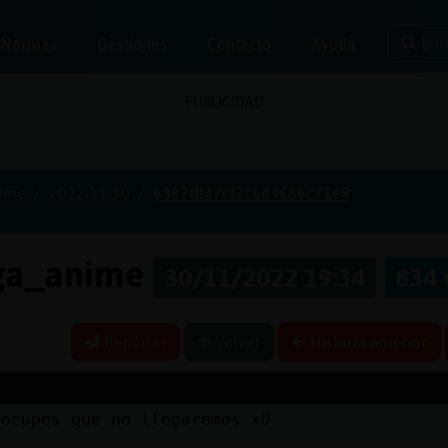
Bus
Normas
Gestiones
Contacto
Ayuda
PUBLICIDAD
nime
2022-11-30
6387fff47cf2c643686c71e9
nga_anime
30/11/2022 19:34
834 
Reportar
Volver
Historia anterior
eocupes que no llegaremos xD