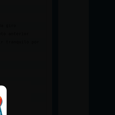
da giro
uto anterior
ir tranquilo por
)