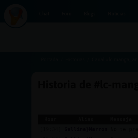
Chat
Foro
Blogs
Noticias
Iniciar
sesión
Portada
Historias
Canal #lc-manga_a
Historia de #lc-ma
¡Chatea
sin
publicidad!
Hour
Alias
Mensaje
[19:34]
Gallina}Marron
No te pr
Crear
una