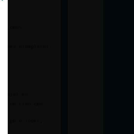
ecciones
ciones ejemplares.
Mundial eh.
jo, no creo que
lol
 el pp o joder,