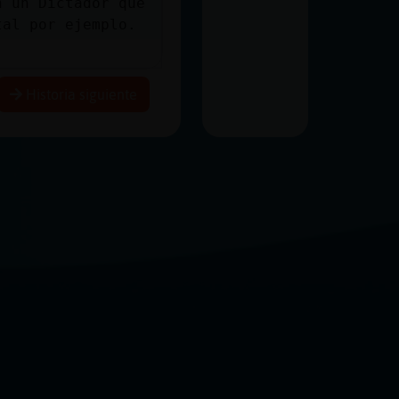
n un Dictador que
tal por ejemplo.
Historia siguiente