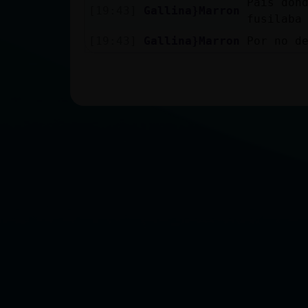
País don
[19:43]
Gallina}Marron
fusilaba
[19:43]
Gallina}Marron
Por no d