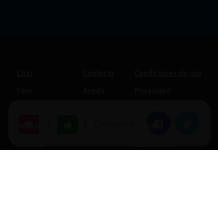
Chat
Contacto
Condiciones de uso
Foro
Ayuda
Privacidad
Blogs
Política de cookies
|
Compartir en:
Facebook
Twitter
-7
Noticias
Soporte
Normas
Anunciantes
Estadísticas
Historias
Tu foro gratis