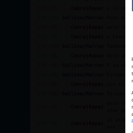
Mis blogs
[19:37]
Cabra}Rapaz
y si es 
[19:37]
Gallina}Marron
Pues eso
[19:37]
Cabra}Rapaz
pero tex
Mis foros
[19:37]
Cabra}Rapaz
y texas 
[19:37]
Gallina}Marron
También 
[19:38]
Cabra}Rapaz
poco a p
Registrar
un canal
[19:38]
Gallina}Marron
Y ya vam
[19:38]
Gallina}Marron
Estamos 
[19:38]
Cabra}Rapaz
pos sí
Más
[19:38]
Gallina}Marron
Ya han p
gestiones
pero lue
[19:39]
Cabra}Rapaz
sean per
si acaso
[19:39]
Cabra}Rapaz
vox