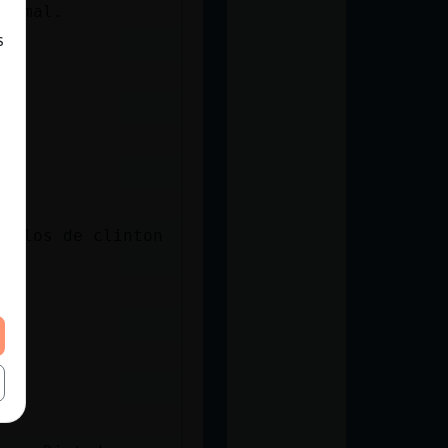
uy mal.
s
en los de clinton