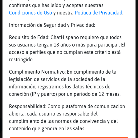
que podamos localizar el fallo.
confirmas que has leído y aceptas nuestras
Día y hora aproximada:
Al igual que con el dato
Condiciones de Uso
y nuestra
Política de Privacidad
.
anterior, esto nos ayudará a localizar el problema.
Información de Seguridad y Privacidad:
Agradecemos a todos los usuarios que nos informan
de los errores que encuentran, ya que la mayor
Requisito de Edad: ChatHispano requiere que todos
parte de las ocasiones, la mayor parte del tiempo
sus usuarios tengan 18 años o más para participar. El
dedicado a la solución de un problema, se invierte
acceso a perfiles que no cumplan este criterio está
en localizar dicho problema.
restringido.
Cumplimiento Normativo: En cumplimiento de la
Ir atrás
legislación de servicios de la sociedad de la
información, registramos los datos técnicos de
conexión (IP y puerto) por un periodo de 12 meses.
Facebook
Twitter
Responsabilidad: Como plataforma de comunicación
abierta, cada usuario es responsable del
cumplimiento de las normas de convivencia y del
contenido que genera en las salas.