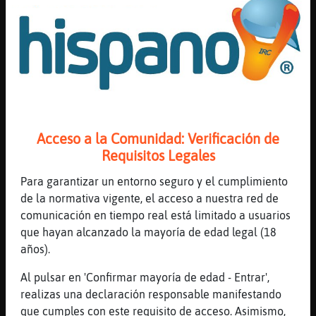
Mis
blogs
La respuesta a esto es sencilla: Informar. No importa
el fallo que sea, que este sea pequeño o grande,
siempre agradecemos cualquier reporte que nos
ayude a mejorar nuestras aplicaciones. Informar de
Mis
un error es fácil, solo hay que cubrir
este formulario.
foros
Con el fin de maximizar la efectividad y rapidez a la
Acceso a la Comunidad: Verificación de
hora de solucionar los problemas, es conveniente
Requisitos Legales
incluir en el reporte los siguientes datos:
Registr
Para garantizar un entorno seguro y el cumplimiento
Forma de acceso al chat:
Sistema operativo,
un
de la normativa vigente, el acceso a nuestra red de
navegador, versión del navegador, etc.
canal
comunicación en tiempo real está limitado a usuarios
Descripción detallada del error:
Una descripción
que hayan alcanzado la mayoría de edad legal (18
detallada del error, incluyendo los mensajes
años).
exactos de error que aparezcan. Es posible que
Más
tras ese primer reporte os solicitemos por correo
Al pulsar en 'Confirmar mayoría de edad - Entrar',
gestion
una captura de pantalla.
realizas una declaración responsable manifestando
Nick o apodo utilizado:
Esto es importante para
que cumples con este requisito de acceso. Asimismo,