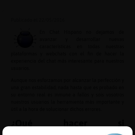
Publicado el 22/05/2016
Reserva
En Chat Hispano no dejamos de
alias
avanzar y desarrollar nuevas
características en todas nuestras
plataformas y webchats con el fin de hacer la
experiencia del chat más interesante para nuestros
Actuali
usuarios.
contras
Aunque nos esforzamos por alcanzar la perfección y
una gran estabilidad, nada hasta que es probado en
su entorno real es inmune a fallos y sois vosotros
Actuali
nuestros usuarios la herramienta más importante y
IP
útil a la hora de solucionar dichos errores.
virtual
¿Qué hacer si
encontramos un fallo?