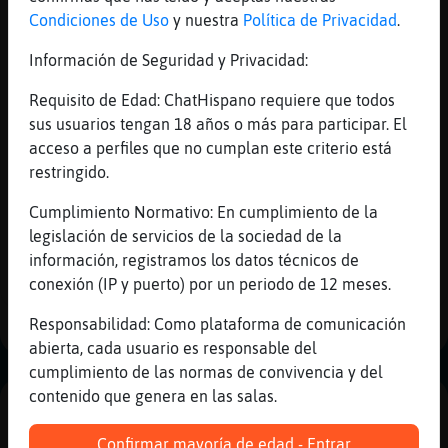
grupo de gente que os traemos la mejor experiencia
Condiciones de Uso
y nuestra
Política de Privacidad
.
de chat posible, somos un grupo de amigos que
Información de Seguridad y Privacidad:
amamos y conocemos el chat y por lo tanto vuestras
necesidades y en la medida de nuestras
Requisito de Edad: ChatHispano requiere que todos
posibilidades iremos dando cabida a las mismas.
sus usuarios tengan 18 años o más para participar. El
acceso a perfiles que no cumplan este criterio está
Gracias por leernos y nos vemos en el chat.
restringido.
Ir atrás
Cumplimiento Normativo: En cumplimiento de la
legislación de servicios de la sociedad de la
información, registramos los datos técnicos de
Facebook
Twitter
conexión (IP y puerto) por un periodo de 12 meses.
Responsabilidad: Como plataforma de comunicación
abierta, cada usuario es responsable del
cumplimiento de las normas de convivencia y del
contenido que genera en las salas.
PUBLICIDAD
Confirmar mayoría de edad - Entrar