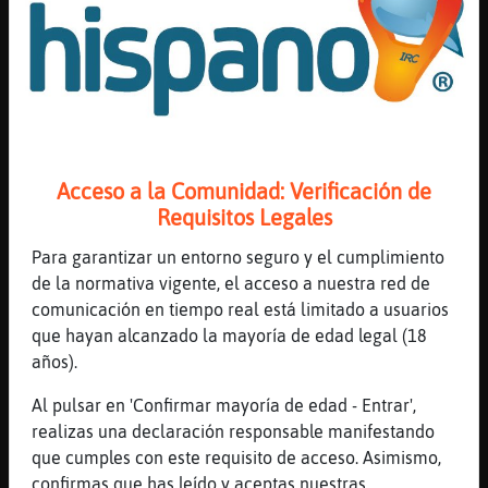
compartir tu localización previamente.
Mis
blogs
Gente cerca en Chat Hispano, abre múltiples
posibilidades a la hora de establecer relaciones en
el chat, facilitando en gran medida las interacciones
personales entre nuestros usuarios.
Mis
foros
Sabemos que se trata de una característica
Acceso a la Comunidad: Verificación de
revolucionaria en un chat basado en irc pero solo
Requisitos Legales
estamos comenzando. Estamos en plena fase de
desarrollo de múltiples características. Pronto
Para garantizar un entorno seguro y el cumplimiento
Registr
cuando abras un mensaje privado con un usuario,
de la normativa vigente, el acceso a nuestra red de
un
sabrás la distancia a la que se encuentre de ti,
comunicación en tiempo real está limitado a usuarios
canal
siempre que el quiera que lo sepas, claro está. Así
que hayan alcanzado la mayoría de edad legal (18
mismo estamos desarrollando un sistema para que
años).
puedas añadir fotografías, tanto públicas como
Al pulsar en 'Confirmar mayoría de edad - Entrar',
privadas a tu sesión del chat, de forma que puedas
Más
realizas una declaración responsable manifestando
decidir en todo momento que quieres mostrar de ti.
gestion
que cumples con este requisito de acceso. Asimismo,
Hacemos todo esto, porque nosotros antes que un
confirmas que has leído y aceptas nuestras