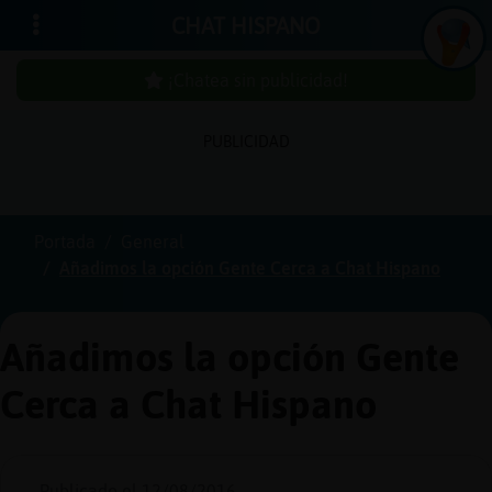
CHAT HISPANO
¡Chatea sin publicidad!
PUBLICIDAD
Iniciar
sesión
Portada
General
Añadimos la opción Gente Cerca a Chat Hispano
¡Chatea
sin
publici
Añadimos la opción Gente
Cerca a Chat Hispano
Crear
una
cuenta
Publicado el 12/08/2016