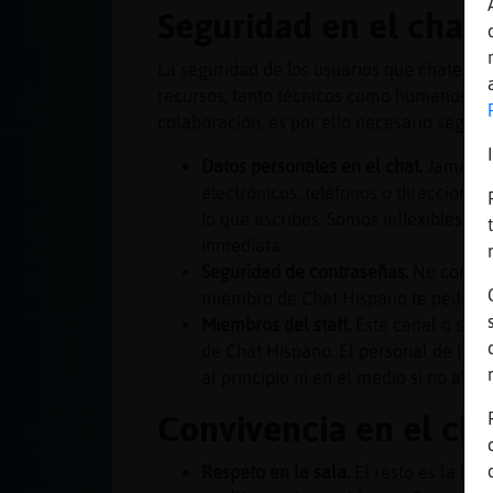
Seguridad en el chat
La seguridad de los usuarios que chatean 
recursos, tanto técnicos como humanos con 
colaboración, es por ello necesario seguir 
Datos personales en el chat.
Jamás de
electrónicos, teléfonos o direcciones
lo que escribes. Somos inflexibles c
inmediata.
Seguridad de contraseñas.
No compart
miembro de Chat Hispano te pedirá la 
Miembros del staff.
Este canal o sala
de Chat Hispano. El personal de la r
al principio ni en el medio si no al fin
Convivencia en el ch
Respeto en la sala.
El resto es la bas