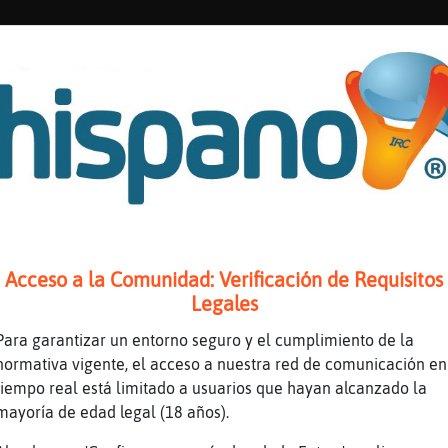
ratis.com/chat-de-chile/
s
Acceso a la Comunidad: Verificación de Requisitos
Legales
 charlar con gente con intereses comunes y conocer gente mien
Para garantizar un entorno seguro y el cumplimiento de la
normativa vigente, el acceso a nuestra red de comunicación en
tiempo real está limitado a usuarios que hayan alcanzado la
t sin problemas y que la convivencia sea perfecta, tenemos un
mayoría de edad legal (18 años).
eriencia en el chat sea segura y agradable.