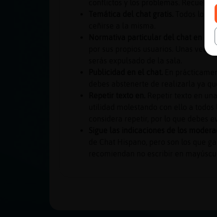
conflictos y los problemas. Recuerda
Temática del chat gratis.
Todos los ch
ceñirse a la misma.
Normativa particular del chat en esp
por sus propios usuarios. Unas veces 
serás expulsado de la sala.
Publicidad en el chat.
En prácticament
debes abstenerte de realizarla ya qu
Repetir texto en.
Repetir texto en una
utilidad molestando con ello a todos
considera repetir, por lo que debes ev
Sigue las indicaciones de los modera
de Chat Hispano, pero son los que ga
recomiendan no escribir en mayúscula