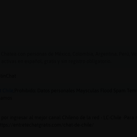
 Chatea con personas de México, Colombia, Argentina, Perú, Ve
activas en español, gratis y sin registro obligatorio.
atinChat
t Chile
,Prohibido: Datos personales Maysculas Flood Spam Temt
clamos
or ingresar al mejor canal Chileno de la red - LC-Chile -Par
tps://entretechatgratis.com/chat-de-chile/