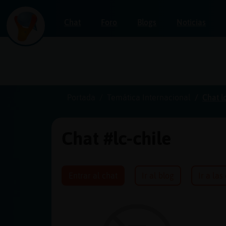
Chat
Foro
Blogs
Noticias
Iniciar
sesión
Portada
Temática Internacional
Chat l
Chat #lc-chile
¡Chatea
sin
publicidad!
Entrar al chat
Ir al blog
Ir a las
Crear
una