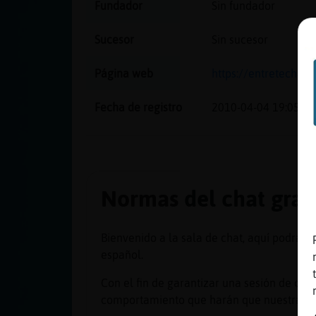
Mis blogs
Fundador
Sin fundador
Sucesor
Sin sucesor
Mis foros
Página web
https://entretechatg
Fecha de registro
2010-04-04 19:05:59
Registrar
un canal
Normas del chat grati
Más
gestiones
Bienvenido a la sala de chat, aquí podrás
español.
Con el fin de garantizar una sesión de cha
comportamiento que harán que nuestra exp