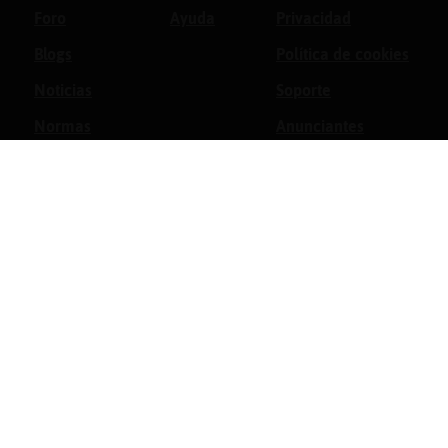
Foro
Ayuda
Privacidad
Blogs
Política de cookies
Noticias
Soporte
Normas
Anunciantes
Estadísticas
Historias
Tu foro gratis