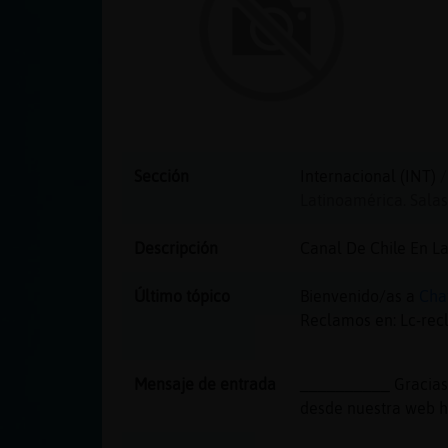
cuenta
Reservar
alias
Sección
Internacional (INT)
/
Latinoamérica. Salas 
Actualizar
Descripción
Canal De Chile En L
contraseña
Último tópico
Bienvenido/as a
Cha
Reclamos en: Lc-re
Actualizar
IP virtual
Mensaje de entrada
__________ Gracias p
desde nuestra web ht