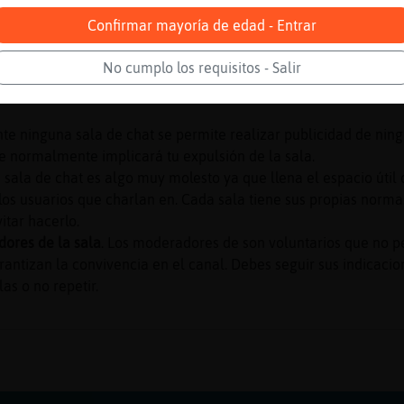
 que todos los que estamos charlando en lo hacemos para diver
Confirmar mayoría de edad - Entrar
ats tienen una temática concreta. Si bien no está escrita con 
No cumplo los requisitos - Salir
añol.
Cada sala de chat tiene unas normas de comportamiento 
consisten en no hablar de política o fútbol, no abusar, etc. Es 
e ninguna sala de chat se permite realizar publicidad de ningú
e normalmente implicará tu expulsión de la sala.
 sala de chat es algo muy molesto ya que llena el espacio útil 
 los usuarios que charlan en. Cada sala tiene sus propias norma
itar hacerlo.
dores de la sala
. Los moderadores de son voluntarios que no p
rantizan la convivencia en el canal. Debes seguir sus indicaci
s o no repetir.