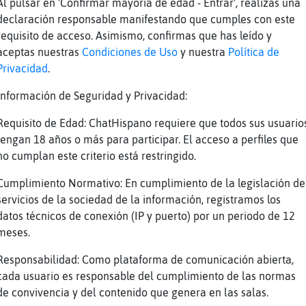
Al pulsar en 'Confirmar mayoría de edad - Entrar', realizas una
declaración responsable manifestando que cumples con este
requisito de acceso. Asimismo, confirmas que has leído y
en es una prioridad absoluta para Chat Hispano y dedicamos g
aceptas nuestras
Condiciones de Uso
y nuestra
Política de
el fin de garantizarla, pero nada de lo que hagamos servirá s
Privacidad
.
las siguientes normas.
Información de Seguridad y Privacidad:
bes compartir en chats públicos datos personales de ningún ti
. En un chat, al igual que en una cafetería llena de gente, no s
Requisito de Edad: ChatHispano requiere que todos sus usuario
on esto. Cualquiera que publique un teléfono será expulsado de 
tengan 18 años o más para participar. El acceso a perfiles que
no cumplan este criterio está restringido.
as tus contraseñas en el chat, ya que con toda seguridad ser
Cumplimiento Normativo: En cumplimiento de la legislación de
contraseña, por lo que si alguien te pide la contraseña no será
servicios de la sociedad de la información, registramos los
 de chat está gestionado por sus propios usuarios, sus operad
datos técnicos de conexión (IP y puerto) por un periodo de 12
ed, puede ser distinguido por su dirección ip que termina en ch
meses.
al.
at
Responsabilidad: Como plataforma de comunicación abierta,
cada usuario es responsable del cumplimiento de las normas
de convivencia y del contenido que genera en las salas.
e de una sesión de chat divertida. Si respetas al resto de los usu