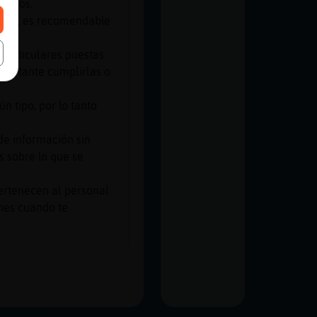
tirnos.
fuego, es recomendable
particulares puestas
importante cumplirlas o
n tipo, por lo tanto
de información sin
s sobre lo que se
ertenecen al personal
ones cuando te