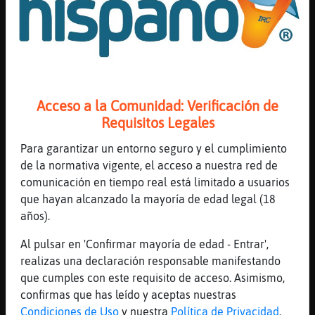
Seguridad en el chat
La seguridad de los usuarios que chatean en es una
prioridad absoluta para Chat Hispano y dedicamos
grandes cantidades de recursos, tanto técnicos
Acceso a la Comunidad: Verificación de
como humanos con el fin de garantizarla, pero nada
Requisitos Legales
de lo que hagamos servirá sin vuestra colaboración,
es por ello necesario seguir las siguientes normas.
Para garantizar un entorno seguro y el cumplimiento
de la normativa vigente, el acceso a nuestra red de
Datos personales en el chat.
Jamás debes
comunicación en tiempo real está limitado a usuarios
compartir en chats públicos datos personales de
que hayan alcanzado la mayoría de edad legal (18
ningún tipo, ya sean correos electrónicos, teléfonos
años).
o direcciones. En un chat, al igual que en una
cafetería llena de gente, no sabes quien está
Al pulsar en 'Confirmar mayoría de edad - Entrar',
leyendo lo que escribes. Somos inflexibles con esto.
realizas una declaración responsable manifestando
Cualquiera que publique un teléfono será
que cumples con este requisito de acceso. Asimismo,
expulsado de la red de forma inmediata.
confirmas que has leído y aceptas nuestras
Seguridad de contraseñas.
No compartas tus
Condiciones de Uso
y nuestra
Política de Privacidad
.