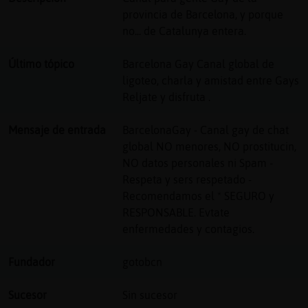
Mis
provincia de Barcelona, y porque
blogs
no... de Catalunya entera.
Último tópico
Barcelona Gay Canal global de
ligoteo, charla y amistad entre Gays
Mis
Reljate y disfruta .
foros
Mensaje de entrada
BarcelonaGay - Canal gay de chat
global NO menores, NO prostitucin,
NO datos personales ni Spam -
Regis
Respeta y sers respetado -
un
Recomendamos el * SEGURO y
canal
RESPONSABLE. Evtate
enfermedades y contagios.
Más
Fundador
gotobcn
gesti
Sucesor
Sin sucesor