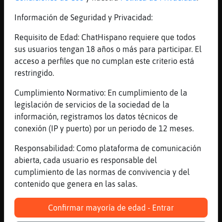
contraseñas en el chat, ya que con toda seguridad
Información de Seguridad y Privacidad:
será robada. Ningún miembro de Chat Hispano te
pedirá la contraseña, por lo que si alguien te pide
Requisito de Edad: ChatHispano requiere que todos
la contraseña no será con fines legítimos.
sus usuarios tengan 18 años o más para participar. El
Miembros del staff.
Este canal o sala de chat está
acceso a perfiles que no cumplan este criterio está
gestionado por sus propios usuarios, sus
restringido.
operadores no son miembros de Chat Hispano. El
personal de la red, puede ser distinguido por su
Cumplimiento Normativo: En cumplimiento de la
dirección ip que termina en chathispano.com. No
legislación de servicios de la sociedad de la
está al principio ni en el medio si no al final.
información, registramos los datos técnicos de
conexión (IP y puerto) por un periodo de 12 meses.
Convivencia en el chat
Responsabilidad: Como plataforma de comunicación
Respeto en la sala.
El resto es la base de una
abierta, cada usuario es responsable del
sesión de chat divertida. Si respetas al resto de los
cumplimiento de las normas de convivencia y del
usuarios se evitarán los conflictos y los problemas.
contenido que genera en las salas.
Recuerda que todos los que estamos charlando en
lo hacemos para divertirnos.
Confirmar mayoría de edad - Entrar
Temática del chat gratis.
Todos los chats tienen