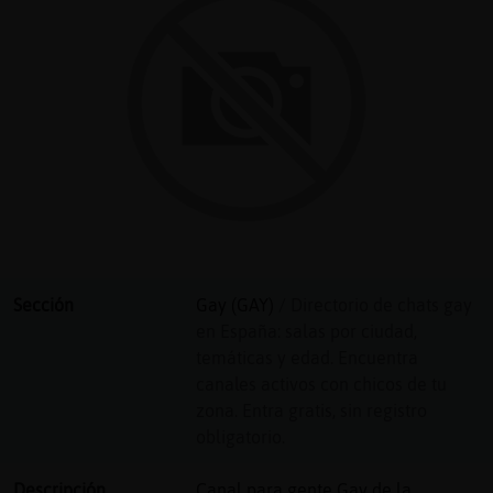
Reser
alias
Actua
contr
Sección
Gay (GAY)
/ Directorio de chats gay
en España: salas por ciudad,
Actua
temáticas y edad. Encuentra
IP
canales activos con chicos de tu
virtua
zona. Entra gratis, sin registro
obligatorio.
Descripción
Canal para gente Gay de la