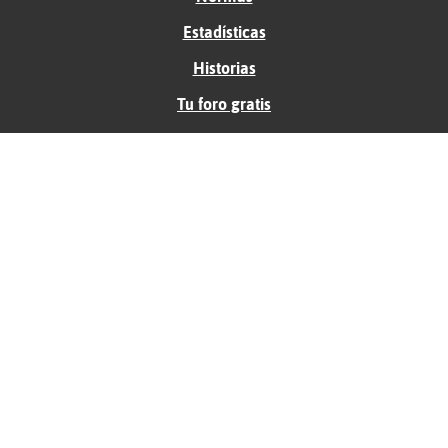
Estadísticas
Historias
Tu foro gratis
Contacto
Ayuda
Condiciones de uso
Privacidad
Política de cookies
Soporte
Anunciantes