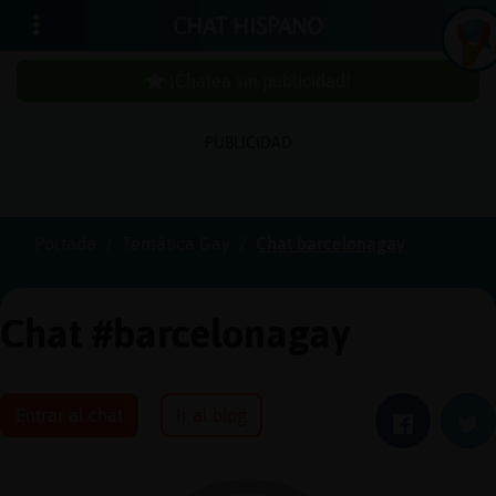
CHAT HISPANO
¡Chatea sin publicidad!
PUBLICIDAD
Inicia
sesió
Portada
Temática Gay
Chat barcelonagay
¡Chat
sin
Chat #barcelonagay
publi
Entrar al chat
Ir al blog
Facebook
Twi
Crear
una
cuent