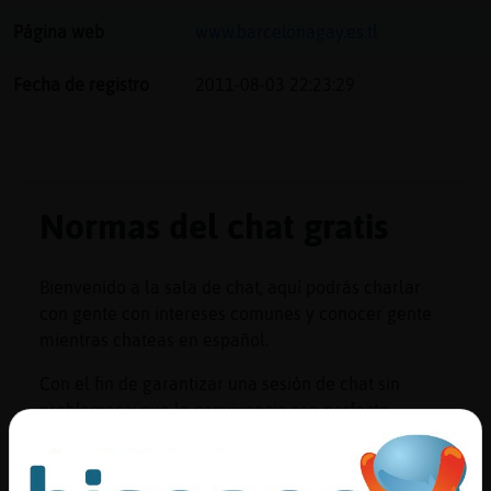
Página web
www.barcelonagay.es.tl
Fecha de registro
2011-08-03 22:23:29
Normas del chat gratis
Bienvenido a la sala de chat, aquí podrás charlar
con gente con intereses comunes y conocer gente
mientras chateas en español.
Con el fin de garantizar una sesión de chat sin
problemas y que la convivencia sea perfecta,
tenemos unas sencillas normas de comportamiento
que harán que nuestra experiencia en el chat sea
segura y agradable.