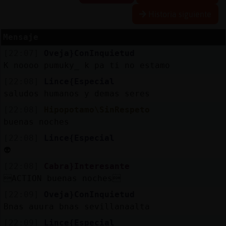
Historia siguiente
Mensaje
Reserva
[22:07]
Oveja}ConInquietud
alias
K noooo pumuky_ k pa ti no estamo
[22:08]
Lince{Especial
saludos humanos y demas seres
Actuali
[22:08]
Hipopotamo\SinRespeto
contras
buenas noches
[22:08]
Lince{Especial
👽
Actuali
[22:08]
Cabra}Interesante
IP
ACTION buenas noches
virtual
[22:09]
Oveja}ConInquietud
Bnas auura bnas sevillanaalta
[22:09]
Lince{Especial