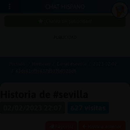
CHAT HISPANO
¡Chatea sin publicidad!
PUBLICIDAD
Iniciar
sesión
Portada
Historias
Canal #sevilla
2023-02-02
63dc61cf9c637d539b0523d8
¡Chatea
sin
publici
Historia de #sevilla
02/02/2023 22:07
627 visitas
Crear
una
Reportar
Historia anterior
cuenta