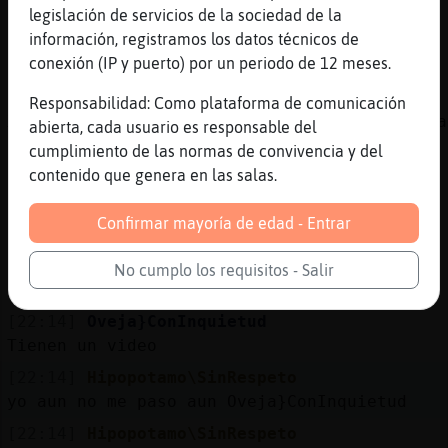
nooo Oveja}ConInquietud
legislación de servicios de la sociedad de la
información, registramos los datos técnicos de
[22:13]
Hipopotamo\SinRespeto
conexión (IP y puerto) por un periodo de 12 meses.
jajajajajaj
[22:13]
Oveja}ConInquietud
Responsabilidad: Como plataforma de comunicación
Xk yo me llegado a sentar y pegar una cabeza
abierta, cada usuario es responsable del
cumplimiento de las normas de convivencia y del
[22:13]
Cabra}Interesante
contenido que genera en las salas.
Hipopotamo\SinRespeto este año a echo menos 
[22:13]
Hipopotamo\SinRespeto
Confirmar mayoría de edad - Entrar
no me digas Oveja}ConInquietud
[22:14]
Oveja}ConInquietud
No cumplo los requisitos - Salir
Si tal cual
[22:14]
Oveja}ConInquietud
Tienen un video
[22:14]
Hipopotamo\SinRespeto
yo aun no me paso aun Oveja}ConInquietud
[22:14]
Hipopotamo\SinRespeto