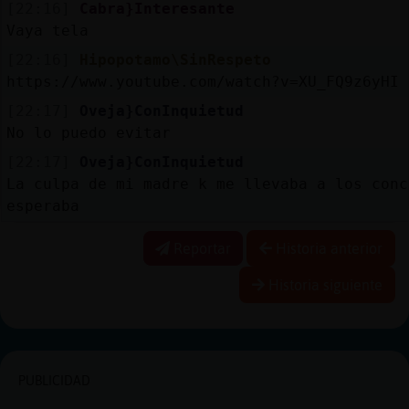
[22:16]
Cabra}Interesante
Vaya tela
[22:16]
Hipopotamo\SinRespeto
https://www.youtube.com/watch?v=XU_FQ9z6yHI
[22:17]
Oveja}ConInquietud
No lo puedo evitar
[22:17]
Oveja}ConInquietud
La culpa de mi madre k me llevaba a los conc
esperaba
Reportar
Historia anterior
Historia siguiente
PUBLICIDAD