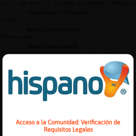
yo si me meto en la cama me duermo Cabra}Int
[22:11]
Hipopotamo\SinRespeto
seguro
[22:11]
Oveja}ConInquietud
Idem auura
[22:11]
Cabra}Interesante
Hipopotamo\SinRespeto pues aquí estoy 🤣
[22:12]
Cabra}Interesante
Oveja}ConInquietud buenas noches
[22:12]
Hipopotamo\SinRespeto
me hago mayor chicas
[22:12]
Hipopotamo\SinRespeto
jajajajajajajajaja
[22:12]
Oveja}ConInquietud
Acceso a la Comunidad: Verificación de
Buenas
Requisitos Legales
[22:12]
Cabra}Interesante