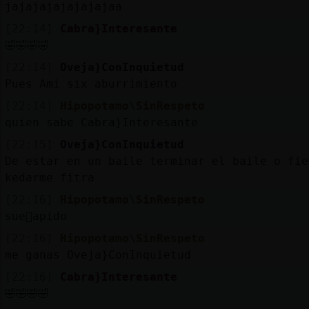
jajajajajajajajaa
[22:14]
Cabra}Interesante
🤣🤣🤣🤣
[22:14]
Oveja}ConInquietud
Pues Ami six aburrimiento
[22:14]
Hipopotamo\SinRespeto
quien sabe Cabra}Interesante
[22:15]
Oveja}ConInquietud
De estar en un baile terminar el baile o fie
kedarme fitra
[22:16]
Hipopotamo\SinRespeto
sue񯠲apido
[22:16]
Hipopotamo\SinRespeto
me ganas Oveja}ConInquietud
[22:16]
Cabra}Interesante
🤣🤣🤣🤣