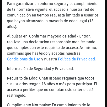
🤣🤣🤣🤣
Para garantizar un entorno seguro y el cumplimiento
de la normativa vigente, el acceso a nuestra red de
[22:12]
Oveja}ConInquietud
comunicación en tiempo real está limitado a usuarios
K va mujer auura yo soy como tú de sueño fac
que hayan alcanzado la mayoría de edad legal (18
[22:12]
Oveja}ConInquietud
años).
El día k no duermo es xk algo ronda en mi me
Al pulsar en 'Confirmar mayoría de edad - Entrar',
[22:13]
Cabra}Interesante
realizas una declaración responsable manifestando
No me siento los pies del frío
que cumples con este requisito de acceso. Asimismo,
[22:13]
Hipopotamo\SinRespeto
confirmas que has leído y aceptas nuestras
me pasa igual Oveja}ConInquietud
Condiciones de Uso
y nuestra
Política de Privacidad
.
[22:13]
Oveja}ConInquietud
Información de Seguridad y Privacidad:
Se habéis llegado a dormir en un baile?
[22:13]
Hipopotamo\SinRespeto
Requisito de Edad: ChatHispano requiere que todos
vaya invierno mas feo
sus usuarios tengan 18 años o más para participar. El
acceso a perfiles que no cumplan este criterio está
[22:13]
Cabra}Interesante
restringido.
Oveja}ConInquietud no xD
[22:13]
Hipopotamo\SinRespeto
Cumplimiento Normativo: En cumplimiento de la