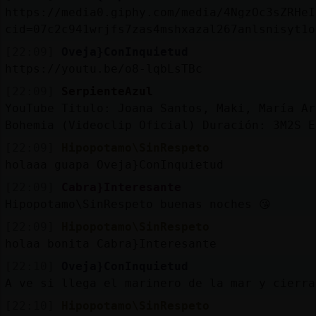
Mis
https://media0.giphy.com/media/4NgzOc3sZRHeI
blogs
cid=07c2c941wrjfs7zas4mshxazal267anlsnisyt1o
[22:09]
Oveja}ConInquietud
https://youtu.be/o8-lqbLsTBc
Mis
[22:09]
SerpienteAzul
foros
YouTube Titulo: Joana Santos, Maki, María Ar
Bohemia (Videoclip Oficial) Duración: 3M2S E
[22:09]
Hipopotamo\SinRespeto
holaaa guapa Oveja}ConInquietud
Registr
un
[22:09]
Cabra}Interesante
canal
Hipopotamo\SinRespeto buenas noches 😘
[22:09]
Hipopotamo\SinRespeto
holaa bonita Cabra}Interesante
[22:10]
Oveja}ConInquietud
Más
A ve si llega el marinero de la mar y cierra
gestion
[22:10]
Hipopotamo\SinRespeto