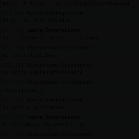
ahora tb tengo frio yo Oveja}ConInquietud
[22:10]
Oveja}ConInquietud
Tengo los pies helados
[22:10]
Cabra}Interesante
Yo me acabo de meter en la cama
[22:10]
Hipopotamo\SinRespeto
ni los calcetines
[22:11]
Hipopotamo\SinRespeto
en serio Cabra}Interesante
[22:11]
Hipopotamo\SinRespeto
jaajajjajaajaj
[22:11]
Oveja}ConInquietud
Yo optó x kitarmelos
[22:11]
Cabra}Interesante
Hipopotamo\SinRespeto si 🤣
[22:11]
Hipopotamo\SinRespeto