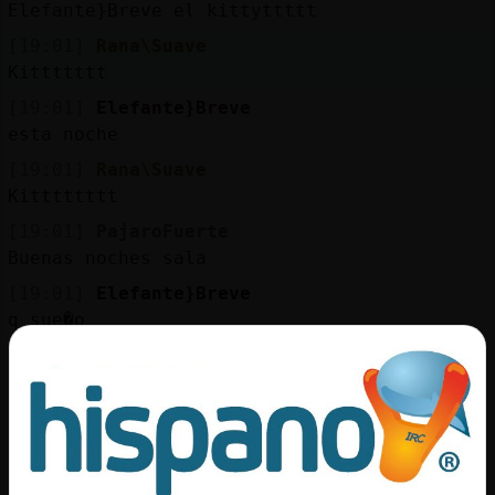
Mis
Elefante}Breve el kittyttttt
blogs
[19:01]
Rana\Suave
Kittttttt
[19:01]
Elefante}Breve
esta noche
Mis
foros
[19:01]
Rana\Suave
Kitttttttt
[19:01]
PajaroFuerte
Buenas noches sala
Registr
un
[19:01]
Elefante}Breve
canal
q sue�o
[19:01]
Rana\Suave
Kittttt
[19:01]
Rana\Suave
Más
Q frio
gestion
[19:02]
Elefante}Breve