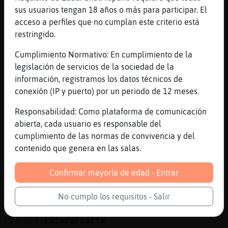
Kittttttttt
sus usuarios tengan 18 años o más para participar. El
[19:04]
Elefante}Breve
acceso a perfiles que no cumplan este criterio está
valeee
restringido.
[19:04]
Elefante}Breve
Cumplimiento Normativo: En cumplimiento de la
recuerdamelo
legislación de servicios de la sociedad de la
[19:04]
Zebra{Marron
información, registramos los datos técnicos de
Habéis merendado ?
conexión (IP y puerto) por un periodo de 12 meses.
[19:04]
Elefante}Breve
Responsabilidad: Como plataforma de comunicación
q frio
abierta, cada usuario es responsable del
[19:04]
Elefante}Breve
cumplimiento de las normas de convivencia y del
si
contenido que genera en las salas.
[19:04]
Rana\Suave
Confirmar mayoría de edad - Entrar
Q sueño
[19:05]
PajaroFuerte
No cumplo los requisitos - Salir
Chico3110 esto está muerto
[19:06]
PajaroFuerte