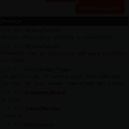
Historia siguiente
Mensaje
Reserva
[18:59]
PajaroFuerte
alias
Alguna chica para amistad y conocernos
[19:01]
PajaroFuerte
Frenadol con tu escritura tbm para escribir
Actuali
un libro
contras
[19:01]
Murcielago_Fugaz
La galleta de la suerte para Zebra{Marron.
La flor de loto asoma inmaculada del fango.
Actuali
[19:01]
Elefante}Breve
IP
q frio
virtual
[19:01]
Zebra{Marron
.suerte
[19:01]
Rana\Suave