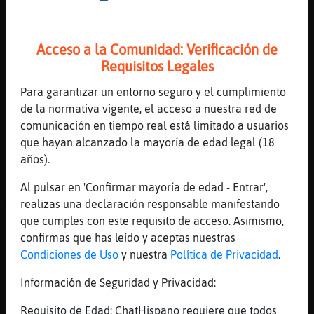
si hace frio
[19:02]
Rana\Suave
Sueño
Acceso a la Comunidad: Verificación de
Requisitos Legales
[19:02]
Rana\Suave
Zzzz
Para garantizar un entorno seguro y el cumplimiento
[19:02]
Elefante}Breve
de la normativa vigente, el acceso a nuestra red de
si y sue�o
comunicación en tiempo real está limitado a usuarios
que hayan alcanzado la mayoría de edad legal (18
[19:02]
Rana\Suave
años).
Y frío tela
[19:02]
PajaroFuerte
Al pulsar en 'Confirmar mayoría de edad - Entrar',
A dormir
realizas una declaración responsable manifestando
que cumples con este requisito de acceso. Asimismo,
[19:03]
Elefante}Breve
confirmas que has leído y aceptas nuestras
mungulu nuuth
Condiciones de Uso
y nuestra
Política de Privacidad
.
[19:04]
Rana\Suave
Kitttttt
Información de Seguridad y Privacidad:
[19:04]
Rana\Suave
Requisito de Edad: ChatHispano requiere que todos