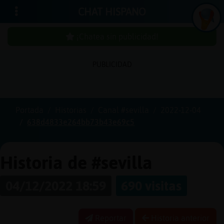
CHAT HISPANO
¡Chatea sin publicidad!
PUBLICIDAD
Iniciar
sesión
Portada
Historias
Canal #sevilla
2022-12-04
638d4833e264bb73b43e69c5
¡Chatea
sin
publici
Historia de #sevilla
04/12/2022 18:59
690 visitas
Crear
una
Reportar
Historia anterior
cuenta