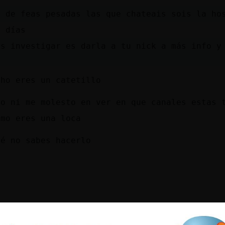
a de feas pesadas las que chateais sois la ho
s días
es investigar es darla a tu nick a más info y
cho eres un catetillo
yo ni me molesto en ver en que canales estas 
omo eres una loca
ué no sabes hacerlo
o
dhs