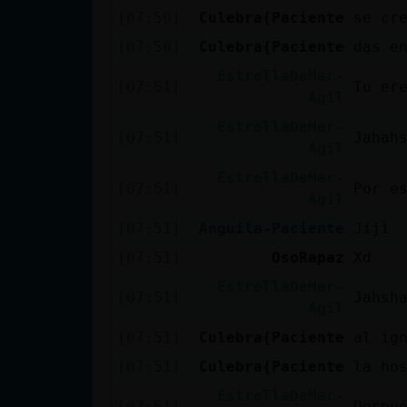
[07:50]
Culebra{Paciente
se cr
[07:50]
Culebra{Paciente
das e
EstrellaDeMar-
[07:51]
Tu er
Agil
EstrellaDeMar-
[07:51]
Jahah
Agil
EstrellaDeMar-
[07:51]
Por e
Agil
[07:51]
Anguila-Paciente
Jiji
[07:51]
OsoRapaz
Xd
EstrellaDeMar-
[07:51]
Jahsh
Agil
[07:51]
Culebra{Paciente
al ig
[07:51]
Culebra{Paciente
la ho
EstrellaDeMar-
[07:51]
Despu