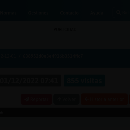
Bus
Normas
Gestiones
Contacto
Ayuda
PUBLICIDAD
2-12-01
638952d0e3e4916b3514ffc7
01/12/2022 07:41
855 visitas
Reportar
Volver
Historia anterior
e