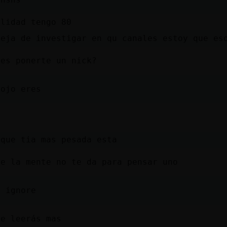
alidad tengo 80
deja de investigar en qu canales estoy que es
bes ponerte un nick?
lojo eres
a
 que tia mas pesada esta
ue la mente no te da para pensar uno
a ignore
me leerás mas