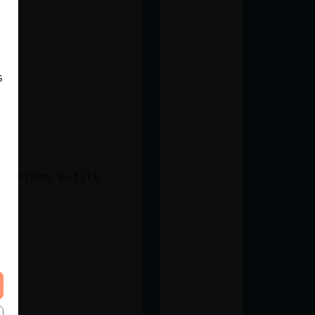
eja
s
el mismo estilo