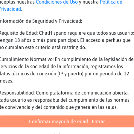
aceptas nuestras
Condiciones de Uso
y nuestra
Política de
Privacidad
.
enso q será el frío
Información de Seguridad y Privacidad:
 pones así en un chat que no le aras a tu par
Requisito de Edad: ChatHispano requiere que todos sus usuario
la mandado Irene montero.
tengan 18 años o más para participar. El acceso a perfiles que
 eso
no cumplan este criterio está restringido.
tira y pierdete por ahi chiflada
Cumplimiento Normativo: En cumplimiento de la legislación de
tela
servicios de la sociedad de la información, registramos los
datos técnicos de conexión (IP y puerto) por un periodo de 12
tán soltando bocanadas de política los tíos d
meses.
l
Responsabilidad: Como plataforma de comunicación abierta,
lítica no sirve de nada
cada usuario es responsable del cumplimiento de las normas
de convivencia y del contenido que genera en las salas.
os ni otros
Confirmar mayoría de edad - Entrar
y ni un político que sea defendible