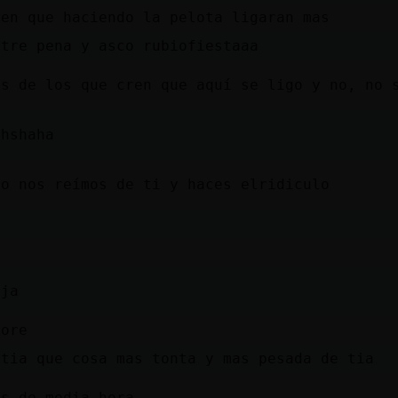
een que haciendo la pelota ligaran mas
ntre pena y asco rubiofiestaaa
es de los que cren que aquí se ligo y no, no 
shshaha
so nos reímos de ti y haces elridiculo
aja
nore
stia que cosa mas tonta y mas pesada de tia
és de media hora