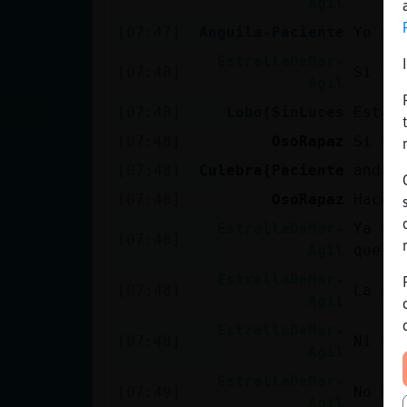
Agil
[07:47]
Anguila-Paciente
Yo pi
EstrellaDeMar-
[07:48]
Si te
Agil
[07:48]
Lobo{SinLuces
Esta 
[07:48]
OsoRapaz
Si es
[07:48]
Culebra{Paciente
anda 
[07:48]
OsoRapaz
Hace 
EstrellaDeMar-
Ya es
[07:48]
Agil
que e
EstrellaDeMar-
[07:48]
La po
Agil
EstrellaDeMar-
[07:48]
Ni un
Agil
EstrellaDeMar-
[07:49]
No ha
Agil