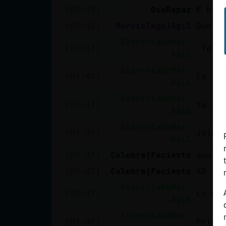
[07:46]
OsoRapaz
K bie
[07:46]
Murcielago}Agil
Que b
EstrellaDeMar-
[07:47]
Ya a 
Agil
EstrellaDeMar-
[07:47]
Ea
Agil
EstrellaDeMar-
[07:47]
Ya sa
Agil
EstrellaDeMar-
[07:47]
Jajah
Agil
[07:47]
Culebra{Paciente
que h
[07:47]
Culebra{Paciente
XD
EstrellaDeMar-
[07:47]
Lo qu
Agil
EstrellaDeMar-
[07:47]
Pelea