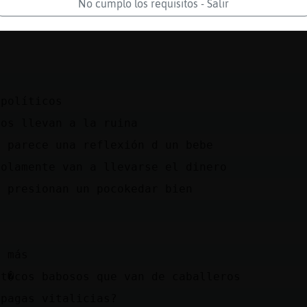
No cumplo los requisitos - Salir
n
o
 políticos
nos llevan a la ruina
o parece una reflexión d un bebe
solamente van a llevarse el dinero
l presionan un pocokedar bien
y más
 t�cos babosos que van de caballeros
 pagas vitalicias?