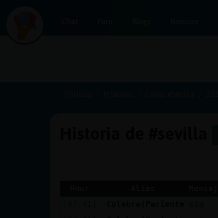
Chat
Foro
Blogs
Noticias
Iniciar
sesión
Portada
Historias
Canal #sevilla
202
Historia de #sevilla
¡Chatea
sin
publicidad!
Hour
Alias
Mensaj
[07:41]
Culebra{Paciente
ola
Crear
una