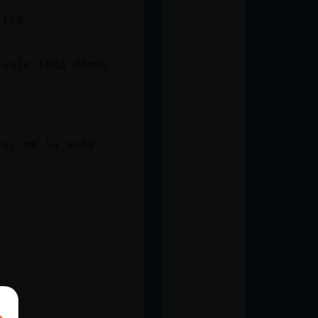
stia
 sale todo dónde
tu, me la suda