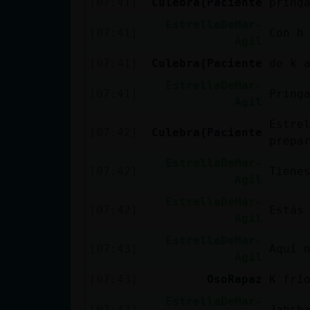
[07:41]
Culebra{Paciente
pring
cuenta
EstrellaDeMar-
[07:41]
Con h
Agil
[07:41]
Culebra{Paciente
de k 
Reservar
EstrellaDeMar-
alias
[07:41]
Pring
Agil
Estrel
[07:42]
Culebra{Paciente
prepa
Actualizar
EstrellaDeMar-
[07:42]
Tiene
contraseña
Agil
EstrellaDeMar-
[07:42]
Estás
Agil
Actualizar
EstrellaDeMar-
[07:43]
Aquí 
IP virtual
Agil
[07:43]
OsoRapaz
K frí
EstrellaDeMar-
[07:43]
Jahsh