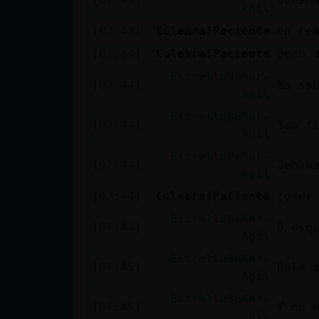
Mis blogs
Agil
[07:43]
Culebra{Paciente
en re
[07:44]
Culebra{Paciente
pero 
Mis foros
EstrellaDeMar-
[07:44]
No sa
Agil
EstrellaDeMar-
[07:44]
Tan f
Agil
Registrar
un canal
EstrellaDeMar-
[07:44]
Jahah
Agil
[07:44]
Culebra{Paciente
joder
Más
EstrellaDeMar-
[07:44]
O esq
gestiones
Agil
EstrellaDeMar-
[07:45]
Dale 
Agil
EstrellaDeMar-
[07:45]
Y no 
Agil