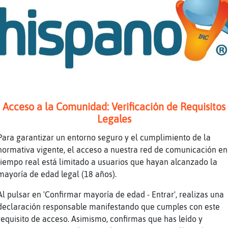
n
uen rollo por la mañana
demostrado que si tiene novia y pelea con el
béis cómo es
Acceso a la Comunidad: Verificación de Requisitos
Legales
ahsha
Para garantizar un entorno seguro y el cumplimiento de la
normativa vigente, el acceso a nuestra red de comunicación en
abla esta ahora?
tiempo real está limitado a usuarios que hayan alcanzado la
mayoría de edad legal (18 años).
Al pulsar en 'Confirmar mayoría de edad - Entrar', realizas una
e haces
declaración responsable manifestando que cumples con este
requisito de acceso. Asimismo, confirmas que has leído y
r