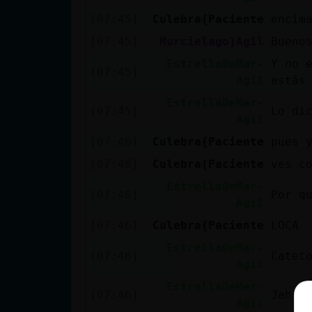
[07:45]
Culebra{Paciente
encim
[07:45]
Murcielago}Agil
Bueno
EstrellaDeMar-
Y no 
[07:45]
Agil
estás
EstrellaDeMar-
[07:45]
Lo di
Agil
[07:46]
Culebra{Paciente
pues 
[07:46]
Culebra{Paciente
ves c
EstrellaDeMar-
[07:46]
Por q
Agil
[07:46]
Culebra{Paciente
LOCA
EstrellaDeMar-
[07:46]
Catet
Agil
EstrellaDeMar-
[07:46]
Jahsh
Agil