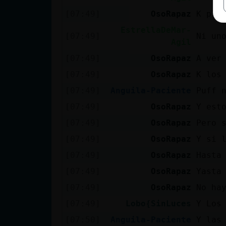
[07:49]
OsoRapaz
K pla
EstrellaDeMar-
[07:49]
Ni un
Agil
[07:49]
OsoRapaz
A ver
[07:49]
OsoRapaz
K los
[07:49]
Anguila-Paciente
Puff 
[07:49]
OsoRapaz
Y est
[07:49]
OsoRapaz
Pero 
[07:49]
OsoRapaz
Y si 
[07:49]
OsoRapaz
Hasta
[07:49]
OsoRapaz
Yasta
[07:49]
OsoRapaz
No ha
[07:49]
Lobo{SinLuces
Y Los
[07:50]
Anguila-Paciente
Y las