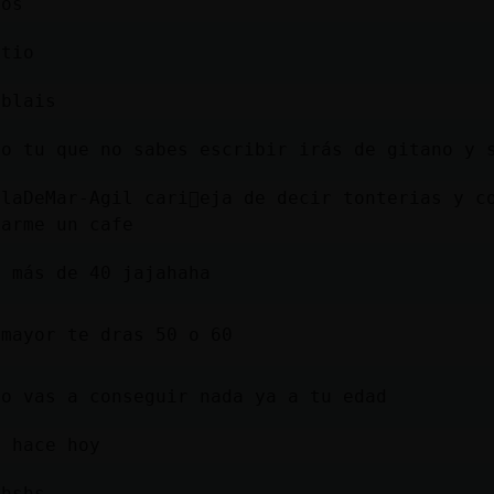
aos
 tio
ablais
ao tu que no sabes escribir irás de gitano y 
laDeMar-Agil cari񯠤eja de decir tonterias y c
rarme un cafe
s más de 40 jajahaha
 mayor te dras 50 o 60
no vas a conseguir nada ya a tu edad
o hace hoy
ahshs