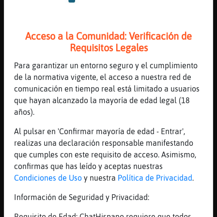
El refrᮠes xuando el grajo vuela bajo
[19:20]
GrilloNaranja
Acceso a la Comunidad: Verificación de
Claro
Requisitos Legales
[19:20]
Gallina\Veloz
Hace un frio del carajo
Para garantizar un entorno seguro y el cumplimiento
de la normativa vigente, el acceso a nuestra red de
[19:20]
GrilloNaranja
comunicación en tiempo real está limitado a usuarios
pero bajo tiene premio
que hayan alcanzado la mayoría de edad legal (18
[19:20]
Gallina\Veloz
años).
Alto no rima
Al pulsar en 'Confirmar mayoría de edad - Entrar',
[19:20]
GrilloNaranja
realizas una declaración responsable manifestando
por eso lo ha dicho asi
que cumples con este requisito de acceso. Asimismo,
[19:21]
Gallina\Veloz
confirmas que has leído y aceptas nuestras
No ha dicho nada del premio
Condiciones de Uso
y nuestra
Política de Privacidad
.
[19:21]
GrilloNaranja
Información de Seguridad y Privacidad:
Ya ya
[19:21]
GrilloNaranja
Requisito de Edad: ChatHispano requiere que todos