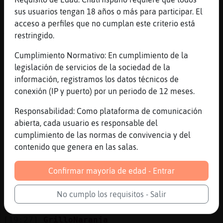
pero entiendo q lo ha hecho por eso
sus usuarios tengan 18 años o más para participar. El
acceso a perfiles que no cumplan este criterio está
[19:21]
Gallina\Veloz
restringido.
Yo no lo he visto as�
[19:22]
Gallina\Veloz
Cumplimiento Normativo: En cumplimiento de la
Porque rl premio no me lo ha dado
legislación de servicios de la sociedad de la
información, registramos los datos técnicos de
[19:23]
GrilloNaranja
conexión (IP y puerto) por un periodo de 12 meses.
Porque no estaria pendiente
[19:23]
GrilloNaranja
Responsabilidad: Como plataforma de comunicación
jejjeje
abierta, cada usuario es responsable del
cumplimiento de las normas de convivencia y del
[19:23]
GrilloNaranja
contenido que genera en las salas.
pero si quieres te lo doy yo
[19:25]
GrilloNaranja
Confirmar mayoría de edad - Entrar
Hola maria32_
[19:27]
GrilloNaranja
No cumplo los requisitos - Salir
Echando la tarde maria32_
[19:27]
GrilloNaranja