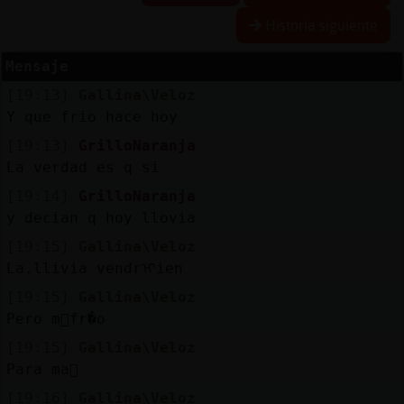
Historia siguiente
Mensaje
Reserva
[19:13]
Gallina\Veloz
alias
Y que frio hace hoy
[19:13]
GrilloNaranja
La verdad es q si
Actuali
[19:14]
GrilloNaranja
contras
y decian q hoy llovia
[19:15]
Gallina\Veloz
La.llivia vendrᠢien
Actuali
[19:15]
Gallina\Veloz
IP
Pero m᳠fr�o
virtual
[19:15]
Gallina\Veloz
Para ma񡮡
[19:16]
Gallina\Veloz