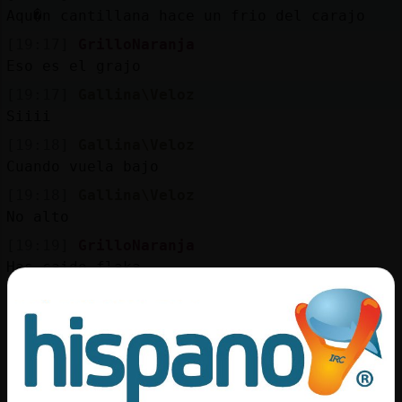
Mis
Aqu�n cantillana hace un frio del carajo
blogs
[19:17]
GrilloNaranja
Eso es el grajo
[19:17]
Gallina\Veloz
Mis
Siiii
foros
[19:18]
Gallina\Veloz
Cuando vuela bajo
[19:18]
Gallina\Veloz
Registr
No alto
un
[19:19]
GrilloNaranja
canal
Has caido flaka
[19:19]
GrilloNaranja
jajajajja
Más
[19:20]
Gallina\Veloz
gestion
He ca�??
[19:20]
Gallina\Veloz