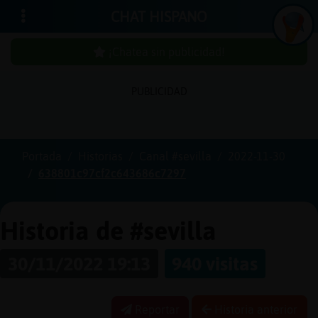
CHAT HISPANO
¡Chatea sin publicidad!
PUBLICIDAD
Iniciar
sesión
Portada
Historias
Canal #sevilla
2022-11-30
638801c97cf2c643686c7297
¡Chatea
sin
publici
Historia de #sevilla
30/11/2022 19:13
940 visitas
Crear
una
Reportar
Historia anterior
cuenta