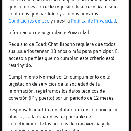
[07:43]
Elefante\Real
que cumples con este requisito de acceso. Asimismo,
pablo alboran ana mena ave de paso
confirmas que has leído y aceptas nuestras
[07:43]
Elefante\Real
Condiciones de Uso
y nuestra
Política de Privacidad
.
eso si 3 vasos de cafe com leche
Información de Seguridad y Privacidad:
[07:44]
Elefante\Real
com 3 de azucar
Requisito de Edad: ChatHispano requiere que todos
sus usuarios tengan 18 años o más para participar. El
[07:44]
Cocodrilo_Suave
acceso a perfiles que no cumplan este criterio está
genial eso ya es la mitad de lo necesario
restringido.
[07:44]
Elefante\Real
Nuala2022 Holaaaaaa Besitosssss Besitossss
Cumplimiento Normativo: En cumplimiento de la
Muacks Muacks wapaaaaaaaa
legislación de servicios de la sociedad de la
información, registramos los datos técnicos de
[07:44]
Elefante\Real
conexión (IP y puerto) por un periodo de 12 meses.
me dijo el medico que mi columa es mas
grande de los nornal mas ancha
Responsabilidad: Como plataforma de comunicación
[07:44]
Cocodrilo_Suave
abierta, cada usuario es responsable del
neceistas azucar para tu metabolismos
cumplimiento de las normas de convivencia y del
basico
contenido que genera en las salas.