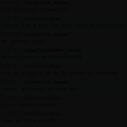
Mis
[07:40]
Cocodrilo_Suave
blogs
Elefante\Real simpatica
[07:40]
Elefante\Real
odesde las 4 com los ojos como platosssssss
[07:40]
Cocodrilo_Suave
Mis
me duermes poco
foros
[07:41]
CaballitoDeMar}Verde
https://youtu.be/nNrHdV4vRPM
[07:41]
Elefante\Real
Registr
eso si a las 9,30 de la noche ta roncando
un
canal
[07:41]
Cocodrilo_Suave
bueno, entonces no esta mal
[07:41]
Elefante\Real
claro duermo muchoo
Más
[07:41]
Elefante\Real
gestion
ayer no hice siesta