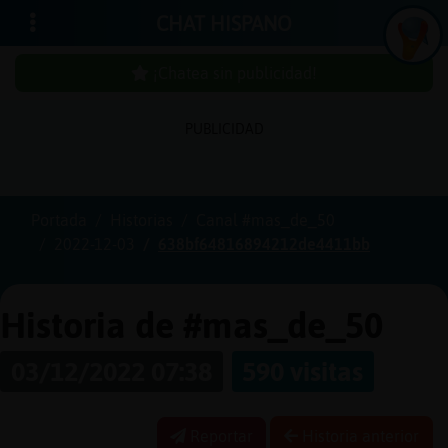
CHAT HISPANO
¡Chatea sin publicidad!
PUBLICIDAD
Iniciar
sesión
Portada
Historias
Canal #mas_de_50
2022-12-03
638bf64816894212de4411bb
¡Chatea
sin
publici
Historia de #mas_de_50
03/12/2022 07:38
590 visitas
Crear
una
Reportar
Historia anterior
cuenta