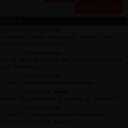
Historia siguiente
Mensaje
Reserva
[07:38]
Elefante\Real
alias
reparate cafeee com pastas recien echas
para todossssssssssss
[07:38]
Elefante\Real
Actuali
os lo dejo al ladito del tecladooooooo com
contras
mil besitosss
[07:39]
Elefante\Real
electro aupaaaaaaaaaaaaaaaaaaaaa
Actuali
[07:39]
Cocodrilo_Suave
IP
mucho has madrugado o vienes de trabajar?
virtual
[07:40]
Elefante\Real
Cocodrilo_Suave Holaaaaaa Besitosssss
Besitossss Muacks Muacks