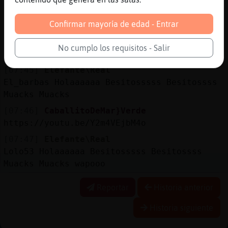
[07:44]
Cocodrilo_Suave
Confirmar mayoría de edad - Entrar
eres muy activa
[07:44]
Elefante\Real
No cumplo los requisitos - Salir
siiiiiii
[07:45]
Elefante\Real
El_barbas Holaaaaaa Besitosssss Besitossss
Muacks Muacks
[07:46]
CaballitoDeMar}Verde
https://youtu.be/Y2m4VEjbM4o
[07:47]
Elefante\Real
Lolo53 Holaaaaaa Besitosssss Besitossss
Muacks Muacks wapooo
Reportar
Historia anterior
Historia siguiente