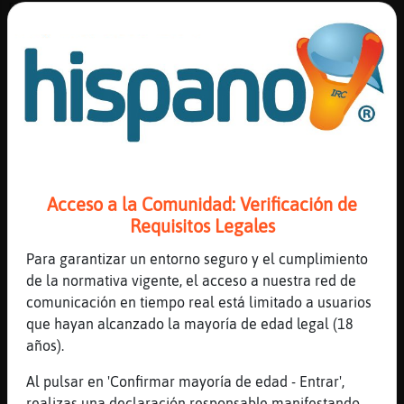
[07:41]
Elefante\Real
y hoy tampoco
[07:41]
Cocodrilo_Suave
6 horas seguidas minimo mas siesta
[07:42]
Cocodrilo_Suave
la piel se relaja e hidrata
[07:42]
CaballitoDeMar}Verde
Odiosa---, todo bien, alguna novedad (:)) ?
Acceso a la Comunidad: Verificación de
[07:43]
Elefante\Real
Requisitos Legales
poca agua bebo
Para garantizar un entorno seguro y el cumplimiento
[07:43]
CaballitoDeMar}Verde
de la normativa vigente, el acceso a nuestra red de
bien!!
comunicación en tiempo real está limitado a usuarios
[07:43]
Cocodrilo_Suave
que hayan alcanzado la mayoría de edad legal (18
agua hay en fruta, verdura
años).
[07:43]
Cocodrilo_Suave
Al pulsar en 'Confirmar mayoría de edad - Entrar',
calditos, lacteos
realizas una declaración responsable manifestando