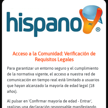
8)
[21:38]
Elefante\Brillante
No magraden els orientals
[21:38]
Elefante\Brillante
No em posen pas
[21:38]
Elefante\Brillante
Ajajajajaa
[21:39]
Caiman-Paciente
Acceso a la Comunidad: Verificación de
Diuen que cadascu se sent atres per els
Requisitos Legales
seus gens
Para garantizar un entorno seguro y el cumplimiento
[21:39]
Elefante\Brillante
de la normativa vigente, el acceso a nuestra red de
Poster es ixos
comunicación en tiempo real está limitado a usuarios
[21:39]
Caiman-Paciente
que hayan alcanzado la mayoría de edad legal (18
A mi hem pasa lo mateix amb els arabs
años).
[21:40]
Elefante\Brillante
Al pulsar en 'Confirmar mayoría de edad - Entrar',
Nu sé
realizas una declaración responsable manifestando