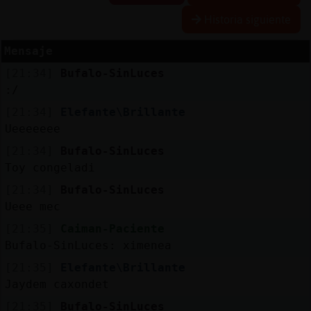
Historia siguiente
Mensaje
Reserva
[21:34]
Bufalo-SinLuces
alias
:/
[21:34]
Elefante\Brillante
Ueeeeeee
Actuali
[21:34]
Bufalo-SinLuces
contras
Toy congeladi
[21:34]
Bufalo-SinLuces
Ueee mec
Actuali
[21:35]
Caiman-Paciente
IP
Bufalo-SinLuces: ximenea
virtual
[21:35]
Elefante\Brillante
Jaydem caxondet
[21:35]
Bufalo-SinLuces