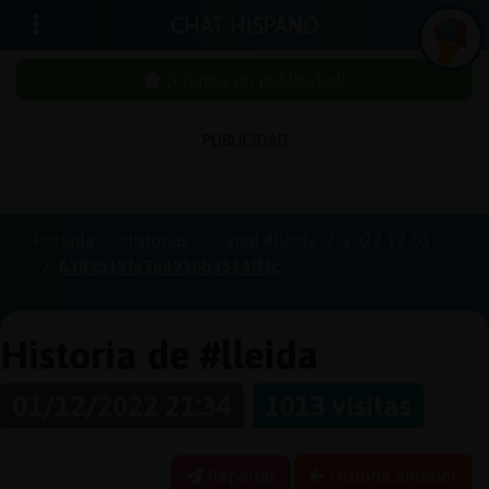
CHAT HISPANO
¡Chatea sin publicidad!
PUBLICIDAD
Iniciar
sesión
Portada
Historias
Canal #lleida
2022-12-01
6389519fe3e4916b3514ff3c
¡Chatea
sin
publici
Historia de #lleida
01/12/2022 21:34
1013 visitas
Crear
una
Reportar
Historia anterior
cuenta