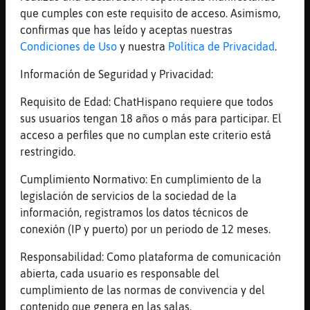
[21:40]
Elefante\Brillante
que cumples con este requisito de acceso. Asimismo,
Les mores son makes
confirmas que has leído y aceptas nuestras
Condiciones de Uso
y nuestra
Política de Privacidad
.
[21:40]
Elefante\Brillante
Moltes
Información de Seguridad y Privacidad:
[21:40]
Caiman-Paciente
Requisito de Edad: ChatHispano requiere que todos
Segons quins gens tinguis tatrau una
sus usuarios tengan 18 años o más para participar. El
persona o un altre
acceso a perfiles que no cumplan este criterio está
[21:40]
Elefante\Brillante
restringido.
Potser
Cumplimiento Normativo: En cumplimiento de la
[21:41]
Caiman-Paciente
legislación de servicios de la sociedad de la
A mi no matraeun ni sudamericans tampoc
información, registramos los datos técnicos de
[21:41]
Bufalo-SinLuces
conexión (IP y puerto) por un periodo de 12 meses.
:l
Responsabilidad: Como plataforma de comunicación
[21:41]
Elefante\Brillante
abierta, cada usuario es responsable del
Pero el xinos son molt diferents
cumplimiento de las normas de convivencia y del
[21:41]
Bufalo-SinLuces
contenido que genera en las salas.