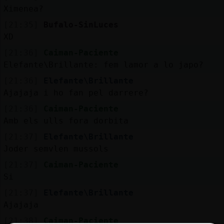
Mis
Ximenea?
blogs
[21:35]
Bufalo-SinLuces
XD
[21:36]
Caiman-Paciente
Mis
Elefante\Brillante: fem lamor a lo japo?
foros
[21:36]
Elefante\Brillante
Ajajaja i ho fan pel darrere?
[21:36]
Caiman-Paciente
Registr
Amb els ulls fora dorbita
un
[21:37]
Elefante\Brillante
canal
Joder semvlen mussols
[21:37]
Caiman-Paciente
Si
Más
[21:37]
Elefante\Brillante
gestion
Ajajaja
[21:38]
Caiman-Paciente