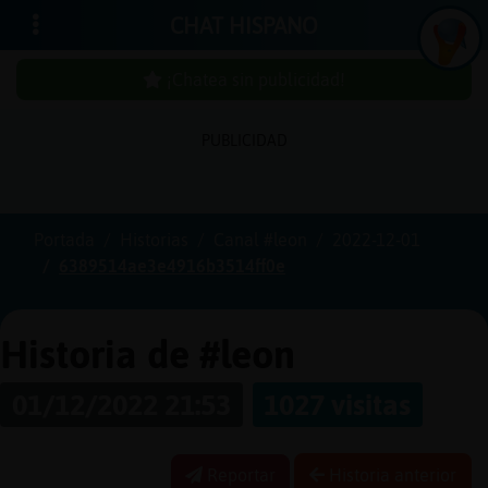
CHAT HISPANO
¡Chatea sin publicidad!
PUBLICIDAD
Iniciar
sesión
Portada
Historias
Canal #leon
2022-12-01
6389514ae3e4916b3514ff0e
¡Chatea
sin
publici
Historia de #leon
01/12/2022 21:53
1027 visitas
Crear
una
Reportar
Historia anterior
cuenta