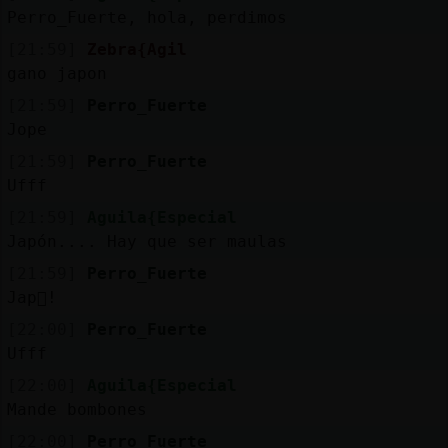
Perro_Fuerte, hola, perdimos
[21:59]
Zebra{Agil
gano japon
[21:59]
Perro_Fuerte
Jope
[21:59]
Perro_Fuerte
Ufff
[21:59]
Aguila{Especial
Japón.... Hay que ser maulas
[21:59]
Perro_Fuerte
Jap󮡡!
[22:00]
Perro_Fuerte
Ufff
[22:00]
Aguila{Especial
Mande bombones
[22:00]
Perro_Fuerte