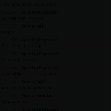
Tan guardaos vijilando
[21:57]
Aguila{Especial
Es que hay futbol
[21:57]
Zebra{Agil
acabo
[21:57]
Aguila{Especial
Entrarán en tropel
[21:57]
Aguila{Especial
Como yo jajaja
[21:58]
Aguila{Especial
Zebra{Agil, sip, acabo
[21:58]
Zebra{Agil
por lo menos pasamos
[21:59]
Perro_Fuerte
C󭯠quedaron?
[21:59]
Aguila{Especial