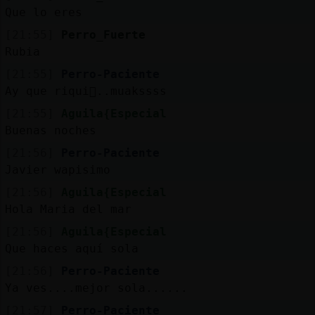
Mis
Que lo eres
blogs
[21:55]
Perro_Fuerte
Rubia
[21:55]
Perro-Paciente
Mis
Ay que riqui񡮮..muakssss
foros
[21:55]
Aguila{Especial
Buenas noches
[21:56]
Perro-Paciente
Registr
Javier wapisimo
un
[21:56]
Aguila{Especial
canal
Hola Maria del mar
[21:56]
Aguila{Especial
Que haces aquí sola
Más
[21:56]
Perro-Paciente
gestion
Ya ves....mejor sola......
[21:57]
Perro-Paciente