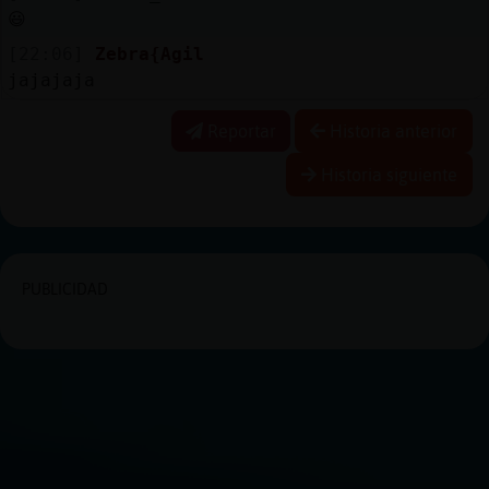
😃
[22:06]
Zebra{Agil
jajajaja
Reportar
Historia anterior
Historia siguiente
PUBLICIDAD