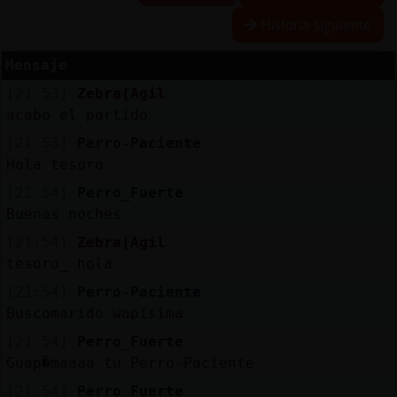
Historia siguiente
Mensaje
Reserva
[21:53]
Zebra{Agil
alias
acabo el partido
[21:53]
Perro-Paciente
Hola tesoro
Actuali
[21:54]
Perro_Fuerte
contras
Buenas noches
[21:54]
Zebra{Agil
tesoro_ hola
Actuali
[21:54]
Perro-Paciente
IP
Buscomarido wapisima
virtual
[21:54]
Perro_Fuerte
Guap�maaaa tu Perro-Paciente
[21:54]
Perro_Fuerte