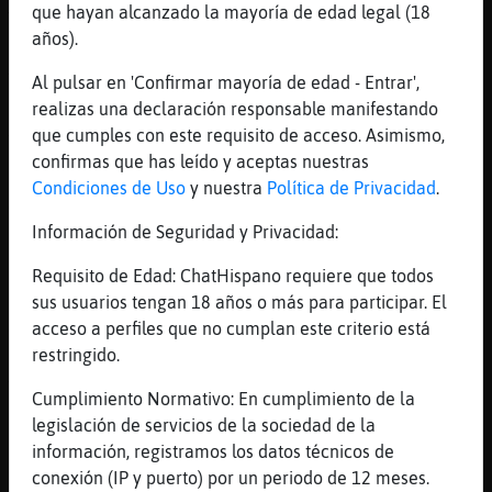
que hayan alcanzado la mayoría de edad legal (18
Tambi鮠disfrutar
años).
[22:02]
Aguila{Especial
Ya se... Me falta lo de atractivo
Al pulsar en 'Confirmar mayoría de edad - Entrar',
realizas una declaración responsable manifestando
[22:02]
Perro_Fuerte
que cumples con este requisito de acceso. Asimismo,
Y vivir
confirmas que has leído y aceptas nuestras
[22:02]
Perro_Fuerte
Condiciones de Uso
y nuestra
Política de Privacidad
.
Jope Javier c󭯠sigas asi
Información de Seguridad y Privacidad:
[22:02]
Perro_Fuerte
.....
Requisito de Edad: ChatHispano requiere que todos
[22:02]
Perro_Fuerte
sus usuarios tengan 18 años o más para participar. El
Jajaja
acceso a perfiles que no cumplan este criterio está
restringido.
[22:03]
Perro_Fuerte
Y bajito
Cumplimiento Normativo: En cumplimiento de la
[22:03]
Aguila{Especial
legislación de servicios de la sociedad de la
Soy un poco desastre... Que le voy a hacer
información, registramos los datos técnicos de
conexión (IP y puerto) por un periodo de 12 meses.
[22:03]
Perro_Fuerte