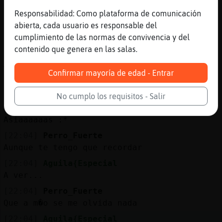
Que da tambi鮠igual
Responsabilidad: Como plataforma de comunicación
[22:03]
Aguila{Especial
abierta, cada usuario es responsable del
Eso creo que podría cloar
cumplimiento de las normas de convivencia y del
contenido que genera en las salas.
[22:03]
Perro_Fuerte
A ti te perdono todo
Confirmar mayoría de edad - Entrar
[22:03]
Aguila{Especial
Colar
No cumplo los requisitos - Salir
[22:03]
Aguila{Especial
Asiaaaaaas :*
[22:04]
Perro_Fuerte
Aunque te tengo que recordar
[22:04]
Aguila{Especial
A ver...
[22:04]
Perro_Fuerte
Que a m�o se me olvida nada
[22:04]
Aguila{Especial