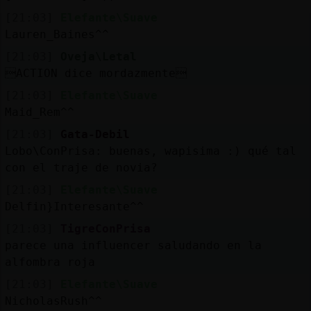
[21:03]
Elefante\Suave
Lauren_Baines^^
[21:03]
Oveja\Letal
ACTION dice mordazmente
[21:03]
Elefante\Suave
Maid_Rem^^
[21:03]
Gata-Debil
Lobo\ConPrisa: buenas, wapisima :) qué tal
con el traje de novia?
[21:03]
Elefante\Suave
Delfin}Interesante^^
[21:03]
TigreConPrisa
parece una influencer saludando en la
alfombra roja
[21:03]
Elefante\Suave
NicholasRush^^