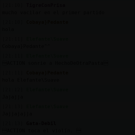
[21:10]
TigreConPrisa
mucho vacilar en el primer partido
[21:10]
Cobaya}Pedante
hola
[21:11]
Elefante\Suave
Cobaya}Pedante^^
[21:11]
Elefante\Suave
ACTION sonrie a HechoDeOtraPasta
[21:11]
Cobaya}Pedante
hola Elefante\Suave
[21:12]
Elefante\Suave
Jajajja
[21:13]
Elefante\Suave
Jajjajajja
[21:13]
Gata-Debil
ACTION toca el violín. 