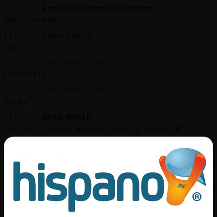
[21:02]
EstrellaDeMar{DelMonton
que.. duele?
[21:02]
Lobo-Feliz
xDD
[21:02]
Elefante\Suave
LeonFeliz^^
[21:02]
Elefante\Suave
Darka^^
[21:02]
Gata-Debil
Elefante\Suave buenas sean y resto de
personas que no haya saludado
[21:02]
Elefante\Suave
Feanor^^
[21:02]
TigreConPrisa
tu sabras si duele
[21:02]
Mosquito\Locuaz