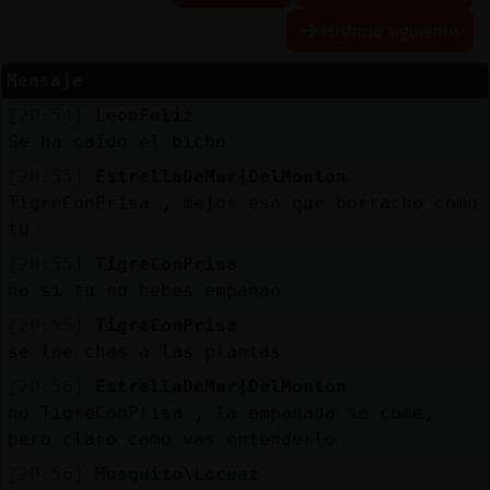
Historia siguiente
Mensaje
Reserva
[20:54]
LeonFeliz
alias
Se ha caído el bicho
[20:55]
EstrellaDeMar{DelMonton
TigreConPrisa , mejor eso que borracho como
Actuali
tu
contras
[20:55]
TigreConPrisa
no si tu no bebes empanao
[20:55]
TigreConPrisa
Actuali
se loe chas a las plantas
IP
[20:56]
EstrellaDeMar{DelMonton
virtual
no TigreConPrisa , la empanada se come,
pero claro como vas entenderlo
[20:56]
Mosquito\Locuaz