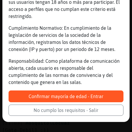
[21:02]
Elefante\Suave
sus usuarios tengan 18 años o más para participar. El
Lobo\ConPrisa^^
acceso a perfiles que no cumplan este criterio está
restringido.
[21:03]
Mosquito\Locuaz
me doty por saludado
Cumplimiento Normativo: En cumplimiento de la
[21:03]
LeonFeliz
legislación de servicios de la sociedad de la
Elefante\Suave saludos
información, registramos los datos técnicos de
conexión (IP y puerto) por un periodo de 12 meses.
[21:03]
Gata-Debil
Mosquito\Locuaz: buenas sean
Responsabilidad: Como plataforma de comunicación
[21:03]
Elefante\Suave
abierta, cada usuario es responsable del
HechoDeOtraPasta^^
cumplimiento de las normas de convivencia y del
contenido que genera en las salas.
[21:03]
Oveja\Letal
Pues sigo viendo las mismas, asi que pocas
Confirmar mayoría de edad - Entrar
empanadas se comen aqui
[21:03]
TigreConPrisa
No cumplo los requisitos - Salir
joder con la cejas no para
[21:03]
Mosquito\Locuaz
[Gata-Debil] :))