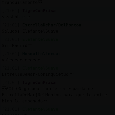
tranquilamente
[21:01]
TigreConPrisa
sssshhh e.e
[21:01]
EstrellaDeMar{DelMonton
Saludos Elefante\Suave
[21:01]
Elefante\Suave
Sir_Madrid^^
[21:01]
Mosquito\Locuaz
valeeeeeeeeeeee
[21:01]
Elefante\Suave
EstrellaDeMar\ConInquietud^^
[21:01]
TigreConPrisa
ACTION golpea fuerte la espalda de
EstrellaDeMar{DelMonton para que le entre
bien la empanada
[21:01]
Elefante\Suave