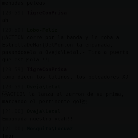
menudas peleas
[20:59]
TigreConPrisa
ah
[20:59]
Lobo-Feliz
ACTION corre por la banda y le roba a
EstrellaDeMar{DelMonton la empanada,
pasandosela a Oveja\Letal.- Tira a puerta
que est᳠sola !!
[20:59]
TigreConPrisa
como dicen los latinos, los peleadores XD
[20:59]
Oveja\Letal
ACTION la lanza al zurron de su prima,
marcando el pertinente gol
[21:00]
Oveja\Letal
Empanada nuestra yeah!!
[21:00]
Mosquito\Locuaz
[mor]