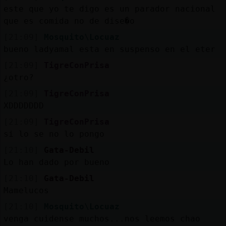
este que yo te digo es un parador nacional
que es comida no de dise�o
[21:09]
Mosquito\Locuaz
bueno ladyamal esta en suspenso en el eter
[21:09]
TigreConPrisa
¿otro?
[21:09]
TigreConPrisa
XDDDDDDD
[21:09]
TigreConPrisa
si lo se no lo pongo
[21:10]
Gata-Debil
Lo han dado por bueno
[21:10]
Gata-Debil
Mamelucos
[21:10]
Mosquito\Locuaz
venga cuidense muchos...nos leemos chao