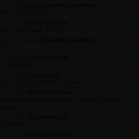
[20:58]
EstrellaDeMar{DelMonton
No, Oveja\Letal
[20:58]
TigreConPrisa
no tiene nada de raro
[20:58]
EstrellaDeMar{DelMonton
no
[20:58]
TigreConPrisa
y la pizza
[20:58]
Oveja\Letal
Tu lo has querido... pues
[20:58]
Mosquito\Locuaz
co񥠪im kazama wow menudas peles con eddi
gordo
[20:59]
TigreConPrisa
¿peles?
[20:59]
Mosquito\Locuaz