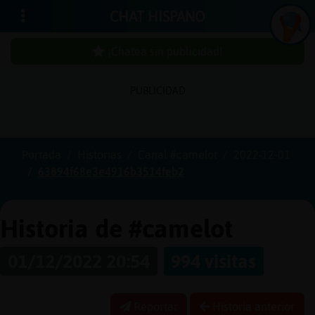
CHAT HISPANO
¡Chatea sin publicidad!
PUBLICIDAD
Iniciar
sesión
Portada
Historias
Canal #camelot
2022-12-01
63894f68e3e4916b3514feb2
¡Chatea
sin
publici
Historia de #camelot
01/12/2022 20:54
994 visitas
Crear
una
Reportar
Historia anterior
cuenta