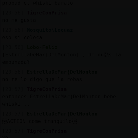
Mis
probad el whiski barato
blogs
[20:56]
TigreConPrisa
no me gusta
[20:56]
Mosquito\Locuaz
eso si coloca
Mis
foros
[20:56]
Lobo-Feliz
[EstrellaDeMar{DelMonton] , de qu頥s la
empanada?
[20:56]
EstrellaDeMar{DelMonton
Registr
no te lo digo que la robas
un
canal
[20:57]
TigreConPrisa
entonces EstrellaDeMar{DelMonton bebe
whiski ..
[20:57]
EstrellaDeMar{DelMonton
Más
ACTION come tranquilo
gestion
[20:57]
TigreConPrisa