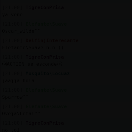
[21:00]
TigreConPrisa
ya vene
[21:00]
Elefante\Suave
Oscar_wilde^^
[21:00]
Delfin}Interesante
Elefante\Suave n.n ))
[21:00]
TigreConPrisa
ACTION se esconde
[21:00]
Mosquito\Locuaz
jaajja hola
[21:00]
Elefante\Suave
Sparrow^^
[21:00]
Elefante\Suave
Oveja\Letal^^
[21:00]
TigreConPrisa
no toi