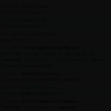
[21:00]
Oveja\Letal
[Elefante\Suave] ^^
[21:00]
Lobo-Feliz
[Elefante\Suave] ^^
[21:00]
Elefante\Suave
Lobo-Feliz^^
[21:00]
EstrellaDeMar{DelMonton
ACTION ve como tiene el carton de la
empanada Lobo-Feliz , claro como es marron
lo habra confundido
[21:01]
Mosquito\Locuaz
[TigreConPrisa] testamos viendo
[21:01]
Elefante\Suave
EstrellaDeMar{DelMonton^^
[21:01]
EstrellaDeMar{DelMonton
ACTION se termina la empanada