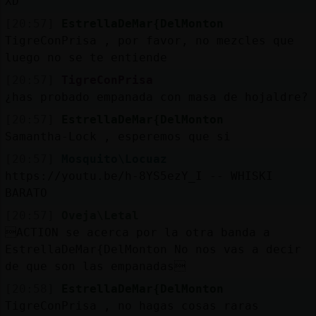
XD
[20:57]
EstrellaDeMar{DelMonton
TigreConPrisa , por favor, no mezcles que
luego no se te entiende
[20:57]
TigreConPrisa
¿has probado empanada con masa de hojaldre?
[20:57]
EstrellaDeMar{DelMonton
Samantha-Lock , esperemos que si
[20:57]
Mosquito\Locuaz
https://youtu.be/h-8YS5ezY_I -- WHISKI
BARATO
[20:57]
Oveja\Letal
ACTION se acerca por la otra banda a
EstrellaDeMar{DelMonton No nos vas a decir
de que son las empanadas
[20:58]
EstrellaDeMar{DelMonton
TigreConPrisa , no hagas cosas raras