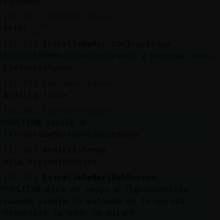
Ladyamal^^
[21:01]
Elefante\Suave
BeIbE__^^
[21:01]
EstrellaDeMar\ConInquietud
EstrellaDeMar\ConInquietuds y morenas sean,
Elefante\Suave.
[21:01]
Elefante\Suave
Ardilla-Torpe^^
[21:02]
Elefante\Suave
ACTION sonrie a
EstrellaDeMar\ConInquietud
[21:02]
Ardilla-Torpe
Hola Elefante\Suave
[21:02]
EstrellaDeMar{DelMonton
ACTION mira de reojo a TigreConPrisa
cuando siente la palmada en la coraza.
Resentida la mano le mira