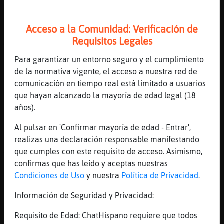
https://youtu.be/2K1Cd9O-GXg -- believe
sound machine
Acceso a la Comunidad: Verificación de
[21:02]
Elefante\Suave
Requisitos Legales
Gata-Debil^^
Para garantizar un entorno seguro y el cumplimiento
[21:02]
TigreConPrisa
de la normativa vigente, el acceso a nuestra red de
el golpeado fuiste tu
comunicación en tiempo real está limitado a usuarios
[21:02]
LeonFeliz
que hayan alcanzado la mayoría de edad legal (18
Últimamente han desaparecido muchas
años).
ratas... igual han terminado en las
empanadas
Al pulsar en 'Confirmar mayoría de edad - Entrar',
realizas una declaración responsable manifestando
[21:02]
Lobo\ConPrisa
que cumples con este requisito de acceso. Asimismo,
<@ Elefante\Suave @>׏ milady
confirmas que has leído y aceptas nuestras
[21:02]
Elefante\Suave
Condiciones de Uso
y nuestra
Política de Privacidad
.
Friki_BuscaBuenRollo^^
Información de Seguridad y Privacidad:
[21:02]
Mosquito\Locuaz
[Gata-Debil] holas
Requisito de Edad: ChatHispano requiere que todos