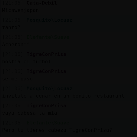
[21:06]
Gata-Debil
Micawenjapan
[21:06]
Mosquito\Locuaz
tanto?
[21:06]
Elefante\Suave
Acheron^^
[21:06]
TigreConPrisa
hostia el furbol
[21:06]
TigreConPrisa
se me paso
[21:06]
Mosquito\Locuaz
invitale a cenar en un bonito restaurant
[21:06]
TigreConPrisa
vaya cabesa la mia
[21:06]
Elefante\Suave
Pero tu tienes cabeza TigreConPrisa?