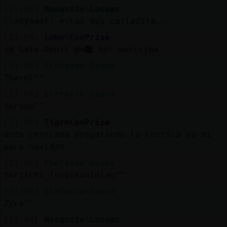
[21:04]
Mosquito\Locuaz
[ladyamal] estas muy calladita...
[21:04]
Lobo\ConPrisa
<@ Gata-Debil @>׏ hol monisima
[21:04]
Elefante\Suave
Tharel^^
[21:04]
Elefante\Suave
Verooo^^
[21:04]
TigreConPrisa
anda centrada preparando la cestica pa mi
para navidad
[21:04]
Elefante\Suave
Yoriichi_Tsugikunimiau^^
[21:04]
Elefante\Suave
Zyra^^
[21:04]
Mosquito\Locuaz