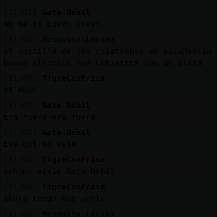
[21:07]
Gata-Debil
No me lo puedo creer...
[21:08]
Mosquito\Locuaz
el castillo de los calatrabos en alca񩺠seria
buena eleccion los cubiertos son de plata
[21:08]
TigreConPrisa
el ABaC
[21:08]
Gata-Debil
Era fuera era fuera
[21:08]
Gata-Debil
Ese gol no vale
[21:08]
TigreConPrisa
dehame vivir Gata-Debil
[21:08]
TigreConPrisa
ahora tengo que verlo
[21:08]
Mosquito\Locuaz