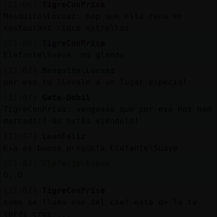
[21:06]
TigreConPrisa
Mosquito\Locuaz: nop que ella cena en
restaurant cinco estrellas
[21:06]
TigreConPrisa
Elefante\Suave: mu glande
[21:07]
Mosquito\Locuaz
por eso tu llevale a un lugar especial
[21:07]
Gata-Debil
TigreConPrisa: vengaaaa que por eso nos han
marcado!! No estás viéndolo!
[21:07]
LeonFeliz
Esa es buena pregunta Elefante\Suave
[21:07]
Elefante\Suave
O..O
[21:07]
TigreConPrisa
como se llama ese del chef este de la tv
jordi cruz ...