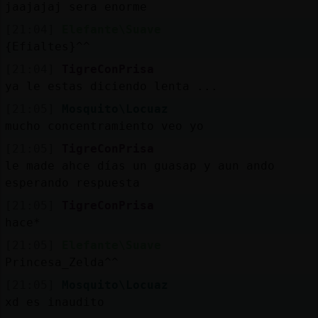
jaajajaj sera enorme
[21:04]
Elefante\Suave
{Efialtes}^^
[21:04]
TigreConPrisa
ya le estas diciendo lenta ...
[21:05]
Mosquito\Locuaz
mucho concentramiento veo yo
[21:05]
TigreConPrisa
le made ahce días un guasap y aun ando
esperando respuesta
[21:05]
TigreConPrisa
hace*
[21:05]
Elefante\Suave
Princesa_Zelda^^
[21:05]
Mosquito\Locuaz
xd es inaudito