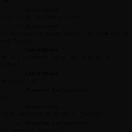
s�
[23:02]
Oveja\Suave
y el 24 de diciembre, Pap᠎oel
[23:02]
Oveja\Suave
no existen los Reyes magos ( ya ten�cole en
esa fecha)
[23:02]
Cabra}Breve
Me voy a cambiar al pc que esto es un
coñazo
[23:02]
Cabra}Breve
Ahora os leo
[23:03]
Pinguino_ConInquietud
Ok
[23:04]
Oveja\Suave
ten驳 portales de Bel鮠con Playmobil?
[23:04]
Pinguino_ConInquietud
Yo tengo de figuras