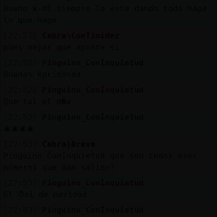
Mis
Bueno x-dE siempre lo esta dando todo haga
blogs
lo que haga
[22:51]
Cabra\ConTimidez
pues mejor que apunte si
Mis
[22:52]
Pinguino_ConInquietud
foros
Buenas kprixosaa
[22:52]
Pinguino_ConInquietud
Que tal el d�a
Registr
[22:52]
Pinguino_ConInquietud
un
🎄🎄🎄🎄
canal
[22:53]
Cabra}Breve
Pinguino_ConInquietud que son todos esos
números que han salido?
[22:53]
Pinguino_ConInquietud
Más
El Ტol de navidad
gestion
[22:53]
Pinguino_ConInquietud