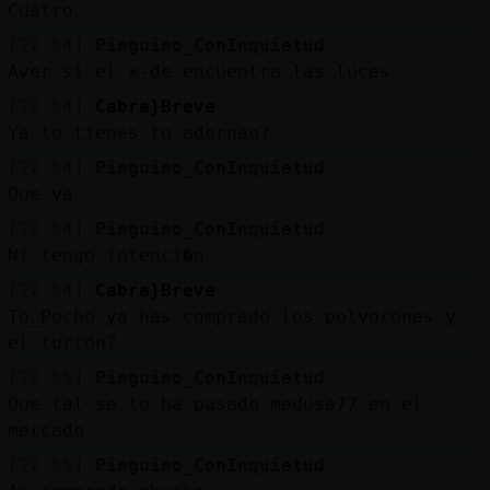
Cuatro
[22:54]
Pinguino_ConInquietud
Aver si el x-de encuentra las luces
[22:54]
Cabra}Breve
Ya lo tienes to adornao?
[22:54]
Pinguino_ConInquietud
Que va
[22:54]
Pinguino_ConInquietud
Ni tengo intenci�n
[22:54]
Cabra}Breve
To_Pocho ya has comprado los polvorones y
el turrón?
[22:55]
Pinguino_ConInquietud
Que tal se lo ha pasado medusa77 en el
mercado
[22:55]
Pinguino_ConInquietud