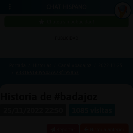
CHAT HISPANO
¡Chatea sin publicidad!
PUBLICIDAD
Iniciar
sesión
Portada
Historias
Canal #badajoz
2022-11-25
638166140954ac673f1958b3
¡Chatea
sin
publici
Historia de #badajoz
25/11/2022 22:50
1085 visitas
Crear
una
Reportar
Historia anterior
cuenta