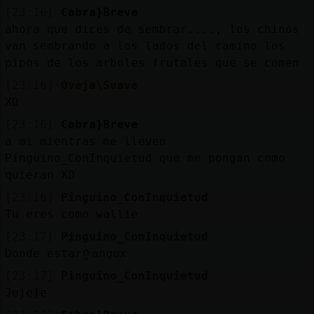
[23:16]
Cabra}Breve
ahora que dices de sembrar...., los chinos
van sembrando a los lados del camino los
pipos de los arboles frutales que se comen
[23:16]
Oveja\Suave
XD
[23:16]
Cabra}Breve
a mi mientras me lleven
Pinguino_ConInquietud que me pongan como
quieran XD
[23:16]
Pinguino_ConInquietud
Tu eres como wallie
[23:17]
Pinguino_ConInquietud
Donde estarᠭangux
[23:17]
Pinguino_ConInquietud
Jejeje