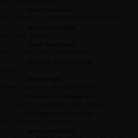
As comprado chuche
[22:55]
Cabra\ConTimidez
ya tenemos los calcetines para papanoel
[22:55]
Cabra\ConTimidez
que coño chuche
[22:55]
Cabra\ConTimidez
que se nos pican los dientes
[22:55]
Pinguino_ConInquietud
Nada
[22:55]
Cabra}Breve
Menudo gasto el dentista después
[22:55]
Pinguino_ConInquietud
Pues que os traigoma mucho regalos
[22:56]
Pinguino_ConInquietud
Si combran por ponerlo
[22:56]
Cabra\ConTimidez