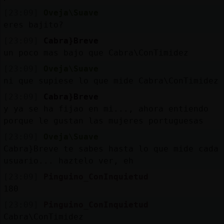
[23:09]
Oveja\Suave
eres bajito?
[23:09]
Cabra}Breve
un poco mas bajo que Cabra\ConTimidez
[23:09]
Oveja\Suave
ni que supiese lo que mide Cabra\ConTimidez
[23:09]
Cabra}Breve
y ya se ha fijao en mi..., ahora entiendo
porque le gustan las mujeres portuguesas
[23:09]
Oveja\Suave
Cabra}Breve te sabes hasta lo que mide cada
usuario... haztelo ver, eh
[23:09]
Pinguino_ConInquietud
180
[23:09]
Pinguino_ConInquietud
Cabra\ConTimidez