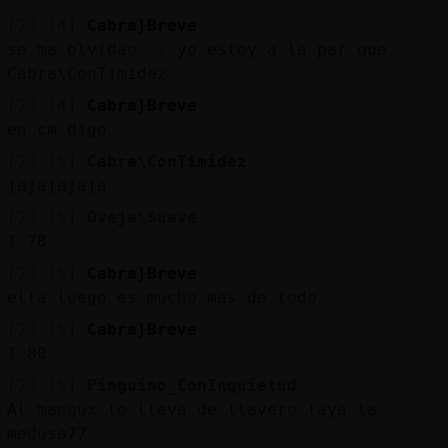
[23:14]
Cabra}Breve
se ma olvidao... yo estoy a la par que
Cabra\ConTimidez
[23:14]
Cabra}Breve
en cm digo
[23:15]
Cabra\ConTimidez
jajajajaja
[23:15]
Oveja\Suave
1.78
[23:15]
Cabra}Breve
ella luego es mucho mas de todo
[23:15]
Cabra}Breve
1.80
[23:15]
Pinguino_ConInquietud
Al mangux lo lleva de llavero laya la
medusa77