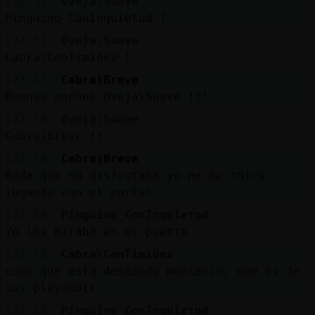
[22:57]
Oveja\Suave
Pinguino_ConInquietud !
[22:57]
Oveja\Suave
Cabra\ConTimidez !
[22:57]
Cabra}Breve
Buenas noches Oveja\Suave !!!
[22:58]
Oveja\Suave
Cabra}Breve !!
[22:58]
Cabra}Breve
Anda que no disfrutaba yo na de chico
jugando con el portal
[22:58]
Pinguino_ConInquietud
Yo los miraba en el puente
[22:58]
Cabra\ConTimidez
como que esta deseando montarlo, que es de
los playmobil
[22:58]
Pinguino_ConInquietud