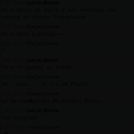
[23:01]
Cabra}Breve
Para hacer el suelo y las montañas con
trozos de corcho Oveja\Suave
[23:01]
Oveja\Suave
pero para qu頍angux =
[23:01]
Oveja\Suave
?
[23:01]
Cabra}Breve
Para el portal de belén
[23:01]
Oveja\Suave
ah.. nooo... Yo era de Pap᠎oel
[23:01]
Oveja\Suave
yo no ten�portal de Bel鮠ni Reyes
[23:02]
Cabra}Breve
San Nicolás?
[23:02]
Oveja\Suave