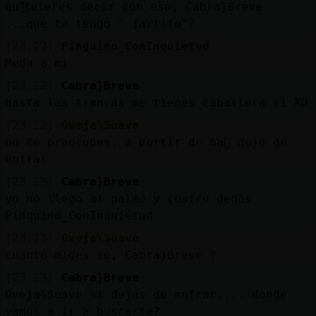
qu頱uieres decir con eso, Cabra}Breve
...que te tengo " jartito"?
[23:12]
Pinguino_ConInquietud
Meda a mi
[23:12]
Cabra}Breve
hasta las trancas me tienes caballera si XD
[23:12]
Oveja\Suave
no te preocupes. a partir de ma񡮡 dejo de
entrar
[23:13]
Cabra}Breve
yo no llego al palmo y cuatro dedos
Pinguino_ConInquietud
[23:13]
Oveja\Suave
cuanto mides tu, Cabra}Breve ?
[23:13]
Cabra}Breve
Oveja\Suave si dejas de entrar.... donde
vamos a ir a buscarte?