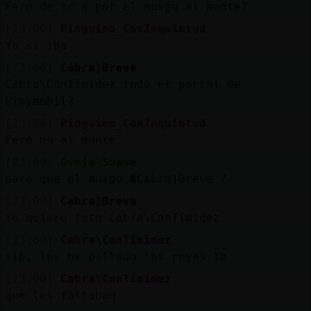
Pero de ir a por el musgo al monte?
[23:00]
Pinguino_ConInquietud
Yo si iba
[23:00]
Cabra}Breve
Cabra\ConTimidez todo el portal de
Playmobil?
[23:00]
Pinguino_ConInquietud
Pero no al monte
[23:00]
Oveja\Suave
para que el musgo,�Cabra}Breve ?
[23:00]
Cabra}Breve
Yo quiero foto Cabra\ConTimidez
[23:00]
Cabra\ConTimidez
sip, les he pillado los reyes tb
[23:00]
Cabra\ConTimidez
que les faltaban