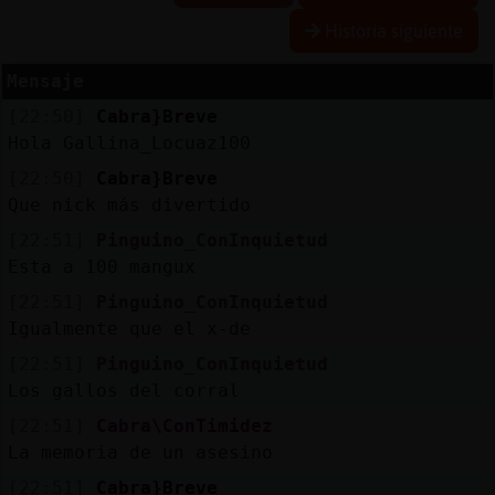
Historia siguiente
Mensaje
Reserva
[22:50]
Cabra}Breve
alias
Hola Gallina_Locuaz100
[22:50]
Cabra}Breve
Que nick más divertido
Actuali
[22:51]
Pinguino_ConInquietud
contras
Esta a 100 mangux
[22:51]
Pinguino_ConInquietud
Igualmente que el x-de
Actuali
[22:51]
Pinguino_ConInquietud
IP
Los gallos del corral
virtual
[22:51]
Cabra\ConTimidez
La memoria de un asesino
[22:51]
Cabra}Breve