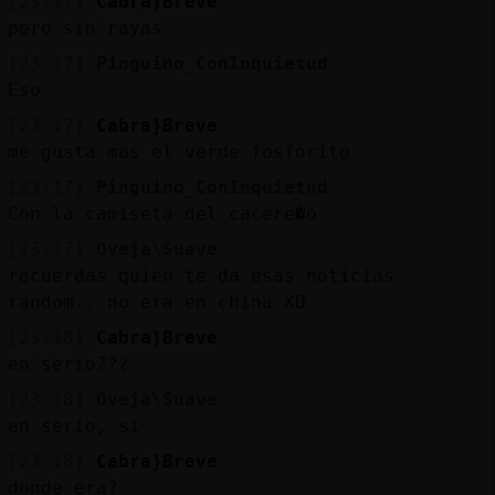
[23:17]
Cabra}Breve
pero sin rayas
[23:17]
Pinguino_ConInquietud
Eso
[23:17]
Cabra}Breve
me gusta mas el verde fosforito
[23:17]
Pinguino_ConInquietud
Con la camiseta del cacere�o
[23:17]
Oveja\Suave
recuerdas quien te da esas noticias
random.. no era en china XD
[23:18]
Cabra}Breve
en serio???
[23:18]
Oveja\Suave
en serio, si
[23:18]
Cabra}Breve
donde era?