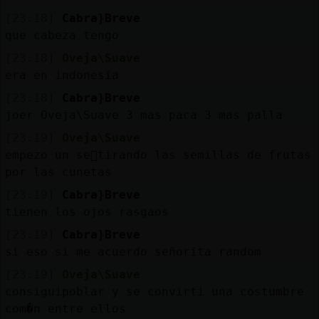
[23:18]
Cabra}Breve
que cabeza tengo
[23:18]
Oveja\Suave
era en indonesia
[23:18]
Cabra}Breve
joer Oveja\Suave 3 mas paca 3 mas palla
[23:19]
Oveja\Suave
empezo un se񯲠tirando las semillas de frutas
por las cunetas
[23:19]
Cabra}Breve
tienen los ojos rasgaos
[23:19]
Cabra}Breve
si eso si me acuerdo señorita random
[23:19]
Oveja\Suave
consigui󠲥poblar y se convirti󠥮 una costumbre
com�n entre ellos