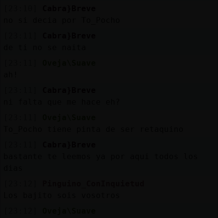
[23:10]
Cabra}Breve
no si decia por To_Pocho
[23:11]
Cabra}Breve
de ti no se naita
[23:11]
Oveja\Suave
ah!
[23:11]
Cabra}Breve
ni falta que me hace eh?
[23:11]
Oveja\Suave
To_Pocho tiene pinta de ser retaquino
[23:11]
Cabra}Breve
bastante te leemos ya por aqui todos los
dias
[23:12]
Pinguino_ConInquietud
Los bajito sois vosotros
[23:12]
Oveja\Suave