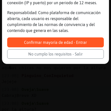
Claro
conexión (IP y puerto) por un periodo de 12 meses.
[23:07]
Cabra}Breve
Responsabilidad: Como plataforma de comunicación
no, esos camellos son puros e inocentes
abierta, cada usuario es responsable del
todavia ya tendran tiempo
cumplimiento de las normas de convivencia y del
[23:07]
Oveja\Suave
contenido que genera en las salas.
Pinguino_ConInquietud que buen gusto tienes
[23:08]
Cabra}Breve
Confirmar mayoría de edad - Entrar
que pelota eres Oveja\Suave, jajajaja
No cumplo los requisitos - Salir
[23:08]
Pinguino_ConInquietud
Ya ves, tengo que cambiar de acera por
aqu�as chicas no nos quieren por la altura
[23:08]
Pinguino_ConInquietud
Jejeje
[23:08]
Oveja\Suave
Cabra}Breve XD
[23:08]
Oveja\Suave
por la altura?