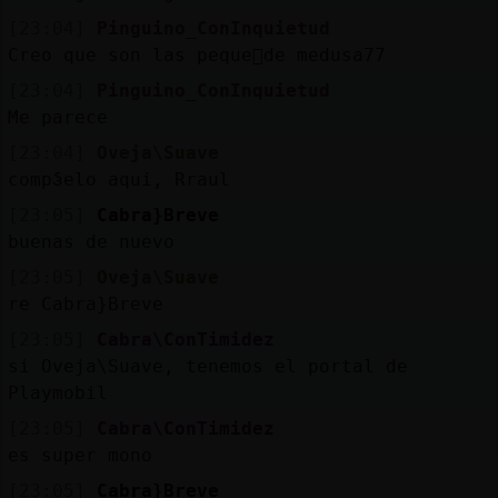
[23:04]
Pinguino_ConInquietud
Creo que son las peque񡳠de medusa77
[23:04]
Pinguino_ConInquietud
Me parece
[23:04]
Oveja\Suave
compᲴelo aqui, Rraul
[23:05]
Cabra}Breve
buenas de nuevo
[23:05]
Oveja\Suave
re Cabra}Breve
[23:05]
Cabra\ConTimidez
si Oveja\Suave, tenemos el portal de
Playmobil
[23:05]
Cabra\ConTimidez
es super mono
[23:05]
Cabra}Breve