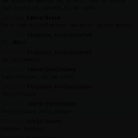
ya quieren montar el árbol, les he dicho
que hasta el puente ni de coña
[22:57]
Cabra}Breve
Pero Cabra\ConTimidez dalas el gusto mujer
[22:57]
Pinguino_ConInquietud
El d�dos
[22:57]
Pinguino_ConInquietud
De diciembre
[22:57]
Cabra\ConTimidez
Cabra}Breve, ni de coña
[22:57]
Pinguino_ConInquietud
Oveja\Suave
[22:57]
Cabra\ConTimidez
Oveja\Suave hola guapa!
[22:57]
Oveja\Suave
buenas noches!