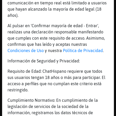
comunicación en tiempo real está limitado a usuarios
camellos parriba, playmobiles pa bajo
que hayan alcanzado la mayoría de edad legal (18
[23:06]
Oveja\Suave
años).
lo de los camellos no irᠣon doble sentido
no?
Al pulsar en 'Confirmar mayoría de edad - Entrar',
realizas una declaración responsable manifestando
[23:06]
Cabra}Breve
que cumples con este requisito de acceso. Asimismo,
aun no fui a por las gafas queria
confirmas que has leído y aceptas nuestras
Oveja\Suave, la pantalla ayuda a ver bien
Condiciones de Uso
y nuestra
Política de Privacidad
.
lo que dice Pinguino_ConInquietud
[23:06]
Cabra}Breve
Información de Seguridad y Privacidad:
que me ha tirado los trastos
Requisito de Edad: ChatHispano requiere que todos
[23:07]
Cabra}Breve
sus usuarios tengan 18 años o más para participar. El
no sea que le de pie a otras intenciones
acceso a perfiles que no cumplan este criterio está
sin querer
restringido.
[23:07]
Oveja\Suave
Cumplimiento Normativo: En cumplimiento de la
Pinguino_ConInquietud sanamorao de ti?
legislación de servicios de la sociedad de la
[23:07]
Pinguino_ConInquietud
información, registramos los datos técnicos de