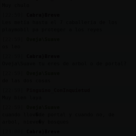
Muy chulo
[22:59]
Cabra}Breve
Les metía hasta el 7 caballería de los
playmobil pa proteger a los reyes
[22:59]
Oveja\Suave
os leo
[22:59]
Cabra}Breve
Oveja\Suave tu eres de arbol o de portal?
[22:59]
Oveja\Suave
de las dos cosas
[22:59]
Pinguino_ConInquietud
Muy bien laya
[22:59]
Oveja\Suave
cuando llov�de portal y cuando no, de
arbol, nieve�y bosques
[23:00]
Cabra}Breve