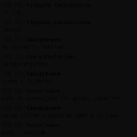
[23:09]
Pinguino_ConInquietud
Yo 178
[23:10]
Pinguino_ConInquietud
Jejeje
[23:10]
Cabra}Breve
me faltas tu querida...
[23:10]
Cabra\ConTimidez
jajajajajjajaja
[23:10]
Cabra}Breve
bueno y To_Pocho
[23:10]
Oveja\Suave
pues te quedar᳠con las ganas, caballero
[23:10]
Cabra}Breve
palmo arriba o abajo me hago a la idea...
[23:10]
Oveja\Suave
buah.. sabr᳠t�