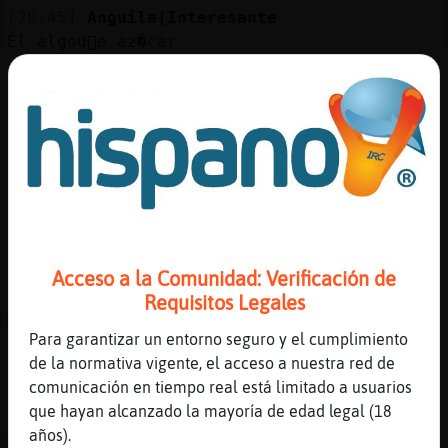
[20:45]
Anguila{Interesante
El algod󮠤e az�car
[20:45]
Ardilla{Rapaz
Jajajajajaja
[20:45]
Culebra-Locuaz
Uenas noches
[20:45]
Ardilla{Rapaz
Buenas noches Culebra-Locuaz
[20:45]
Anguila{Interesante
Rico y solitario
Acceso a la Comunidad: Verificación de
[20:45]
Anguila{Interesante
Requisitos Legales
Manda narices
Para garantizar un entorno seguro y el cumplimiento
[20:45]
Anguila{Interesante
de la normativa vigente, el acceso a nuestra red de
Jejeje
comunicación en tiempo real está limitado a usuarios
[20:46]
Pinguino_Brillante
que hayan alcanzado la mayoría de edad legal (18
Anguila{Interesante ya le gustaria al gato
años).