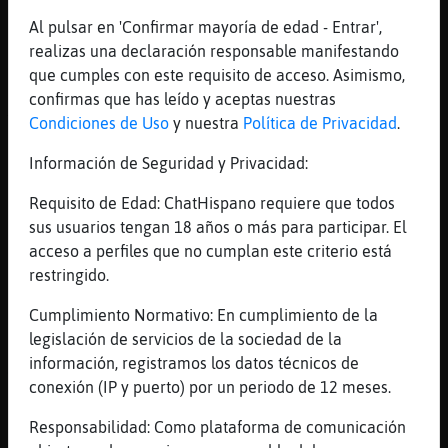
lamer del plato
Al pulsar en 'Confirmar mayoría de edad - Entrar',
[20:46]
Ardilla{Rapaz
realizas una declaración responsable manifestando
Jajajajajaja
que cumples con este requisito de acceso. Asimismo,
[20:46]
Anguila{Interesante
confirmas que has leído y aceptas nuestras
Yo solo los m� que se se me pega los bicho
Condiciones de Uso
y nuestra
Política de Privacidad
.
[20:46]
Culebra-Locuaz
Información de Seguridad y Privacidad:
Soy selecto, se sato
Requisito de Edad: ChatHispano requiere que todos
[20:46]
Culebra-Locuaz
sus usuarios tengan 18 años o más para participar. El
Sensato
acceso a perfiles que no cumplan este criterio está
[20:47]
Anguila{Interesante
restringido.
Pues la Pinguino_Brillante para ti te pega
mucho
Cumplimiento Normativo: En cumplimiento de la
legislación de servicios de la sociedad de la
[20:47]
Anguila{Interesante
información, registramos los datos técnicos de
Jejeje
conexión (IP y puerto) por un periodo de 12 meses.
[20:47]
Culebra-Locuaz
Es cosa de dos
Responsabilidad: Como plataforma de comunicación