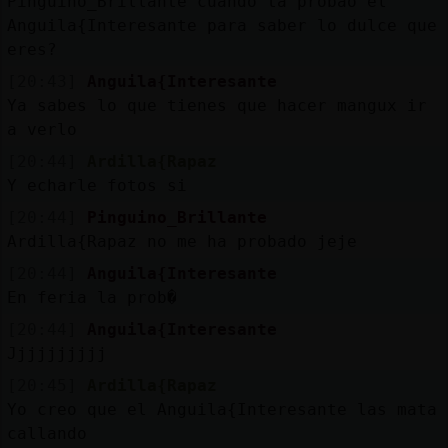
Pinguino_Brillante cuando ta probao el
Anguila{Interesante para saber lo dulce que
eres?
[20:43]
Anguila{Interesante
Ya sabes lo que tienes que hacer mangux ir
a verlo
[20:44]
Ardilla{Rapaz
Y echarle fotos si
[20:44]
Pinguino_Brillante
Ardilla{Rapaz no me ha probado jeje
[20:44]
Anguila{Interesante
En feria la prob�
[20:44]
Anguila{Interesante
Jjjjjjjjjj
[20:45]
Ardilla{Rapaz
Yo creo que el Anguila{Interesante las mata
callando