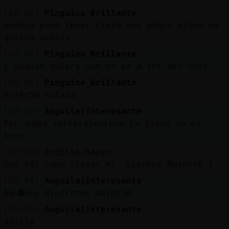
[20:48]
Pinguino_Brillante
hombre pues tener claro que ahora mismo no
quiero novios
[20:48]
Pinguino_Brillante
y cuando quiera uno no va a ser del chat
[20:48]
Pinguino_Brillante
Mujer50 holaaa
[20:49]
Anguila{Interesante
Por qu頬a sorterayentera la tiene en el
bote
[20:49]
Ardilla{Rapaz
Que tal como llevas el viernes Mujer50 ?
[20:49]
Anguila{Interesante
Aqu�olo discretos mujer50
[20:49]
Anguila{Interesante
Jejeje