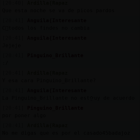
Mis
[20:40]
Ardilla{Rapaz
blogs
Que esta noche se va de picos pardos
[20:41]
Anguila{Interesante
C󭯠todos los findes no cambia
[20:41]
Anguila{Interesante
Mis
Jejeje
foros
[20:41]
Pinguino_Brillante
:/
[20:41]
Ardilla{Rapaz
Registr
Y esa cara Pinguino_Brillante?
un
canal
[20:41]
Anguila{Interesante
La Pinguino_Brillante no estᠭuy de acuerdo
[20:41]
Pinguino_Brillante
por poner algo
Más
[20:41]
Ardilla{Rapaz
gestion
No me digas que es por el casado45badajoz