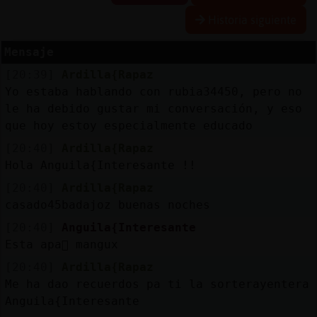
Historia siguiente
Mensaje
Reserva
[20:39]
Ardilla{Rapaz
alias
Yo estaba hablando con rubia34450, pero no
le ha debido gustar mi conversación, y eso
que hoy estoy especialmente educado
Actuali
[20:40]
Ardilla{Rapaz
contras
Hola Anguila{Interesante !!
[20:40]
Ardilla{Rapaz
casado45badajoz buenas noches
Actuali
[20:40]
Anguila{Interesante
IP
Esta apa񡤯 mangux
virtual
[20:40]
Ardilla{Rapaz
Me ha dao recuerdos pa ti la sorterayentera
Anguila{Interesante