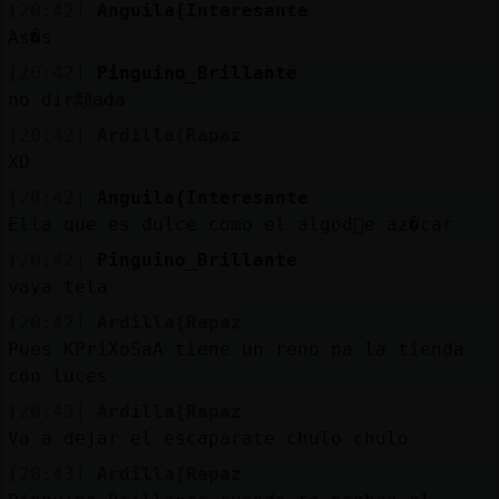
[20:42]
Anguila{Interesante
As�s
[20:42]
Pinguino_Brillante
no dir頮ada
[20:42]
Ardilla{Rapaz
XD
[20:42]
Anguila{Interesante
Ella que es dulce como el algod󮠤e az�car
[20:42]
Pinguino_Brillante
vaya tela
[20:42]
Ardilla{Rapaz
Pues KPriXoSaA tiene un reno pa la tienda
con luces
[20:43]
Ardilla{Rapaz
Va a dejar el escaparate chulo chulo
[20:43]
Ardilla{Rapaz