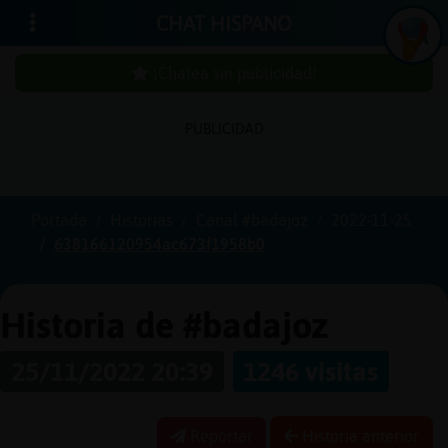
CHAT HISPANO
¡Chatea sin publicidad!
PUBLICIDAD
Iniciar
sesión
Portada
Historias
Canal #badajoz
2022-11-25
638166120954ac673f1958b0
¡Chatea
sin
publici
Historia de #badajoz
25/11/2022 20:39
1246 visitas
Crear
una
Reportar
Historia anterior
cuenta