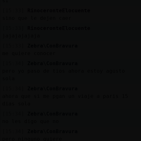
si
[15:33]
RinoceronteElocuente
sino que le dejen caer
[15:33]
RinoceronteElocuente
jajajajajaja
[15:33]
Zebra\ConBravura
me quiere conocer
[15:34]
Zebra\ConBravura
pero yo paso de tios ahora estoy agusto
sola
[15:34]
Zebra\ConBravura
ahora que si me pgan un viaje a paris 15
dias sola
[15:34]
Zebra\ConBravura
no les digo que no
[15:34]
Zebra\ConBravura
pero ninguno quiere