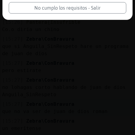
[15:26]
Zebra\ConBravura
No cumplo los requisitos - Salir
que rico
[15:26]
Pantera{Insufrible
Co.o diría un chino
[15:27]
Zebra\ConBravura
que si Anguila_SinRespeto hare un programa
de juan de dios
[15:27]
Zebra\ConBravura
pero estirate
[15:27]
Zebra\ConBravura
no lohagas corto hablando de juan de dios
Anguila_SinRespeto
[15:27]
Zebra\ConBravura
que no va ser de juan de dios roman
[15:27]
Zebra\ConBravura
un emeritense