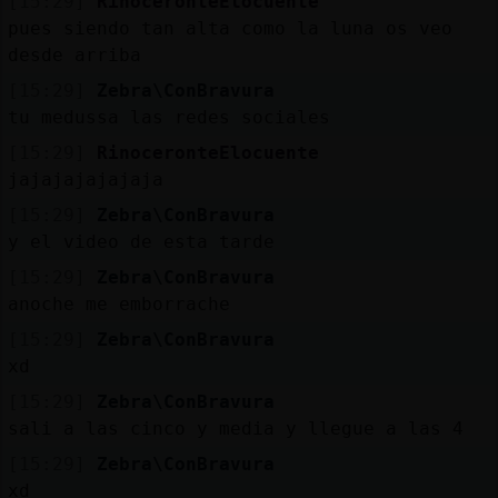
[15:29]
RinoceronteElocuente
pues siendo tan alta como la luna os veo
desde arriba
[15:29]
Zebra\ConBravura
tu medussa las redes sociales
[15:29]
RinoceronteElocuente
jajajajajajaja
[15:29]
Zebra\ConBravura
y el video de esta tarde
[15:29]
Zebra\ConBravura
anoche me emborrache
[15:29]
Zebra\ConBravura
xd
[15:29]
Zebra\ConBravura
sali a las cinco y media y llegue a las 4
[15:29]
Zebra\ConBravura
xd