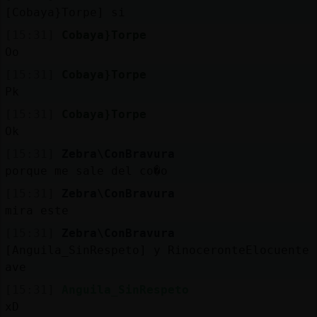
[Cobaya}Torpe] si
[15:31]
Cobaya}Torpe
Oo
[15:31]
Cobaya}Torpe
Pk
[15:31]
Cobaya}Torpe
Ok
[15:31]
Zebra\ConBravura
porque me sale del co�o
[15:31]
Zebra\ConBravura
mira este
[15:31]
Zebra\ConBravura
[Anguila_SinRespeto] y RinoceronteElocuente
ave
[15:31]
Anguila_SinRespeto
xD