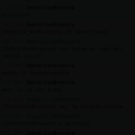
[15:19]
Zebra\ConBravura
ainssssss
[15:19]
Zebra\ConBravura
[Anguila_SinRespeto] te quiero mazo
[15:19]
Anguila_SinRespeto
[Zebra\ConBravura] esa tiene un rabo del
tama񯠵n saiyan
[15:20]
Zebra\ConBravura
quien la Coonversadora
[15:20]
Zebra\ConBravura
aver si va ser trans
[15:20]
Anguila_SinRespeto
[Zebra\ConBravura] no, la Gordita_casada
[15:20]
Anguila_SinRespeto
[Zebra\ConBravura] ߭e quieres?
[15:20]
Zebra\ConBravura