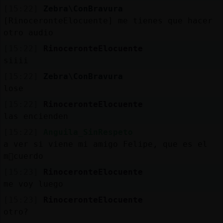
[15:22]
Zebra\ConBravura
[RinoceronteElocuente] me tienes que hacer
otro audio
[15:22]
RinoceronteElocuente
siiii
[15:22]
Zebra\ConBravura
lose
[15:22]
RinoceronteElocuente
las encienden
[15:22]
Anguila_SinRespeto
a ver si viene mi amigo Felipe, que es el
m᳠cuerdo
[15:23]
RinoceronteElocuente
me voy luego
[15:23]
RinoceronteElocuente
otro?