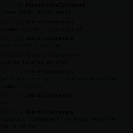
[15:31]
RinoceronteElocuente
haces bien, ellos verán
[15:32]
Zebra\ConBravura
ademas estaba medio pedo el
[15:32]
Zebra\ConBravura
que se iba a enterar
[15:32]
Anguila_SinRespeto
pobres heteros de chat
[15:32]
Zebra\ConBravura
pero cada vez que me hablaba al oido me
lamia la oreja
[15:32]
Zebra\ConBravura
xd
[15:32]
Zebra\ConBravura
[Anguila_SinRespeto] no estos heran de
barra de bar