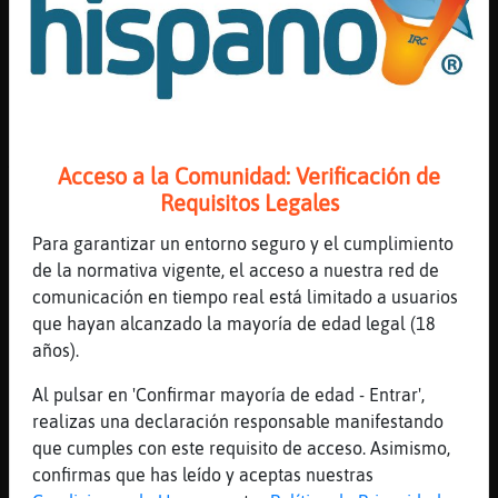
quisiera ser tan alto como la luna
[15:25]
Pantera{Insufrible
??????
[15:25]
Anguila_SinRespeto
[RinoceronteElocuente] saludos, soy
Anguila_SinRespeto gran usuario
Acceso a la Comunidad: Verificación de
[15:25]
Zebra\ConBravura
Requisitos Legales
y tu RinoceronteElocuente las redes
Para garantizar un entorno seguro y el cumplimiento
sociales
de la normativa vigente, el acceso a nuestra red de
[15:26]
RinoceronteElocuente
comunicación en tiempo real está limitado a usuarios
buenas Anguila_SinRespeto
que hayan alcanzado la mayoría de edad legal (18
[15:26]
Anguila_SinRespeto
años).
[Zebra\ConBravura] y una historia de Juan
Al pulsar en 'Confirmar mayoría de edad - Entrar',
de Dios
realizas una declaración responsable manifestando
[15:26]
Zebra\ConBravura
que cumples con este requisito de acceso. Asimismo,
[Pantera{Insufrible] te quiero
confirmas que has leído y aceptas nuestras