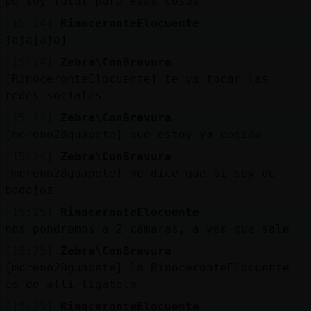
pq soy fatal para esas cosas
[15:24]
RinoceronteElocuente
jajajajaj
[15:24]
Zebra\ConBravura
[RinoceronteElocuente] te va tocar las
redes sociales
[15:24]
Zebra\ConBravura
[moreno28guapete] que estoy ya cogida
[15:24]
Zebra\ConBravura
[moreno28guapete] me dice que si soy de
badajoz
[15:25]
RinoceronteElocuente
nos pondremos a 2 cámaras, a ver que sale
[15:25]
Zebra\ConBravura
[moreno28guapete] la RinoceronteElocuente
es de alli ligatela
[15:25]
RinoceronteElocuente