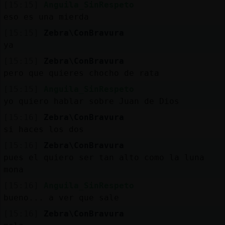
[15:15]
Anguila_SinRespeto
eso es una mierda
[15:15]
Zebra\ConBravura
ya
[15:15]
Zebra\ConBravura
pero que quieres chocho de rata
[15:15]
Anguila_SinRespeto
yo quiero hablar sobre Juan de Dios
[15:16]
Zebra\ConBravura
si haces los dos
[15:16]
Zebra\ConBravura
pues el quiero ser tan alto como la luna
mona
[15:16]
Anguila_SinRespeto
bueno... a ver que sale
[15:16]
Zebra\ConBravura