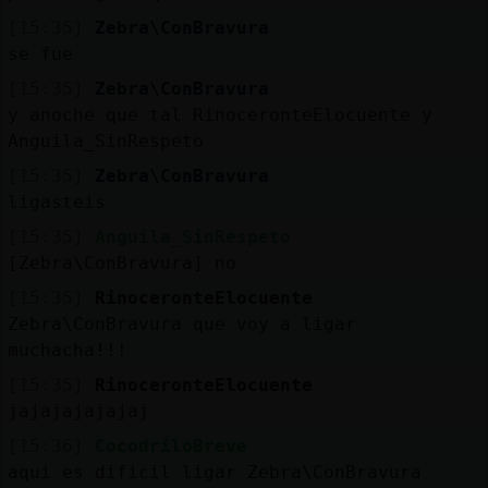
[15:35]
Zebra\ConBravura
se fue
[15:35]
Zebra\ConBravura
y anoche que tal RinoceronteElocuente y
Anguila_SinRespeto
[15:35]
Zebra\ConBravura
ligasteis
[15:35]
Anguila_SinRespeto
[Zebra\ConBravura] no
[15:35]
RinoceronteElocuente
Zebra\ConBravura que voy a ligar
muchacha!!!
[15:35]
RinoceronteElocuente
jajajajajajaj
[15:36]
CocodriloBreve
aqui es dificil ligar Zebra\ConBravura