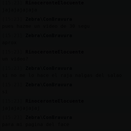
[15:23]
RinoceronteElocuente
jajajajajaja
[15:23]
Zebra\ConBravura
pues hazme un video de 30 segu
[15:23]
Zebra\ConBravura
aprox
[15:23]
RinoceronteElocuente
un video?
[15:23]
Zebra\ConBravura
si no me lo hace el raja nalgas del salao
[15:23]
Zebra\ConBravura
si
[15:23]
RinoceronteElocuente
jajajajajajaj
[15:23]
Zebra\ConBravura
para mi pagina del face