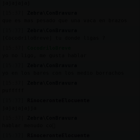
jajajajaj
[15:37]
Zebra\ConBravura
que es mas pesado que una vaca en brazos
[15:37]
Zebra\ConBravura
[CocodriloBreve] tu donde ligas ?
[15:37]
CocodriloBreve
yo no ligo, me gusta hablar
[15:37]
Zebra\ConBravura
yo en los bares con los medio borrachos
[15:37]
Zebra\ConBravura
pufffff
[15:37]
RinoceronteElocuente
jajajajajja
[15:37]
Zebra\ConBravura
hablar menudo co񡺯
[15:37]
RinoceronteElocuente