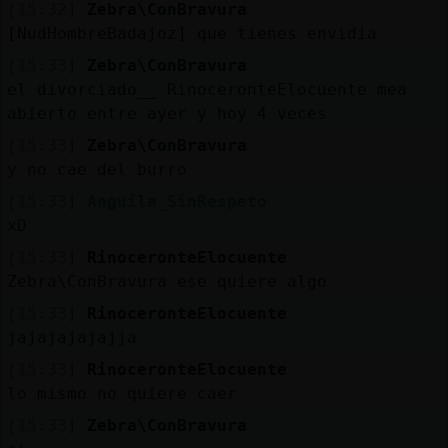
[15:32]
Zebra\ConBravura
[NudHombreBadajoz] que tienes envidia
[15:33]
Zebra\ConBravura
el divorciado__ RinoceronteElocuente mea
abierto entre ayer y hoy 4 veces
[15:33]
Zebra\ConBravura
y no cae del burro
[15:33]
Anguila_SinRespeto
xD
[15:33]
RinoceronteElocuente
Zebra\ConBravura ese quiere algo
[15:33]
RinoceronteElocuente
jajajajajajja
[15:33]
RinoceronteElocuente
lo mismo no quiere caer
[15:33]
Zebra\ConBravura