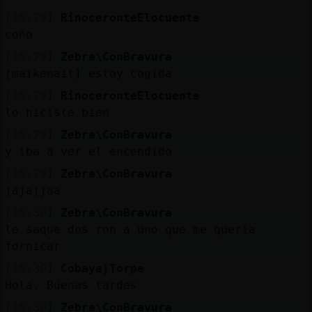
[15:29]
RinoceronteElocuente
coño
[15:29]
Zebra\ConBravura
[maikenait] estoy cogida
[15:29]
RinoceronteElocuente
lo hiciste bien
[15:29]
Zebra\ConBravura
y iba a ver el encendido
[15:29]
Zebra\ConBravura
jajajjaa
[15:30]
Zebra\ConBravura
le saque dos ron a uno que me queria
fornicar
[15:30]
Cobaya}Torpe
Hola. Buenas tardes
[15:30]
Zebra\ConBravura