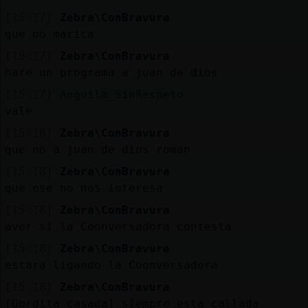
[15:17]
Zebra\ConBravura
que no marica
[15:17]
Zebra\ConBravura
hare un programa a juan de dios
[15:17]
Anguila_SinRespeto
vale
[15:18]
Zebra\ConBravura
que no a juan de dios roman
[15:18]
Zebra\ConBravura
que ese no nos interesa
[15:18]
Zebra\ConBravura
aver si la Coonversadora contesta
[15:18]
Zebra\ConBravura
estara ligando la Coonversadora
[15:18]
Zebra\ConBravura
[Gordita_casada] siempre esta callada