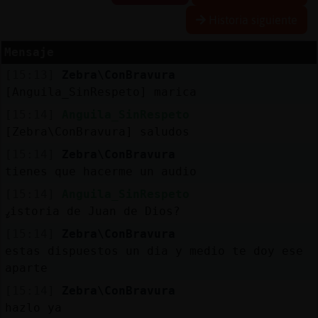
Historia siguiente
R
e
s
e
r
v
a
r
lia
s
Mensaje
a
[15:13]
Zebra\ConBravura
[Anguila_SinRespeto] marica
A
c
tu
a
liz
a
o
n
tr
a
s
e
ñ
a
[15:14]
Anguila_SinRespeto
r c
[Zebra\ConBravura] saludos
[15:14]
Zebra\ConBravura
tienes que hacerme un audio
A
c
tu
a
liz
a
r
ir
tu
a
[15:14]
Anguila_SinRespeto
IP
ߨistoria de Juan de Dios?
v
l
[15:14]
Zebra\ConBravura
estas dispuestos un dia y medio te doy ese
aparte
M
is
lo
g
s
[15:14]
Zebra\ConBravura
b
hazlo ya