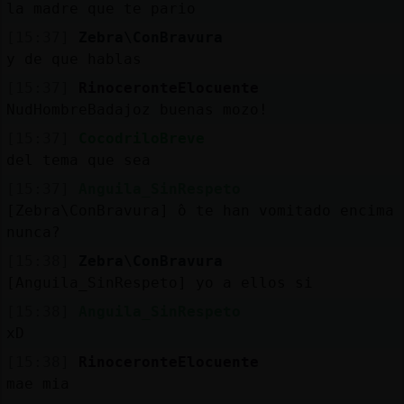
la madre que te pario
[15:37]
Zebra\ConBravura
y de que hablas
[15:37]
RinoceronteElocuente
NudHombreBadajoz buenas mozo!
[15:37]
CocodriloBreve
del tema que sea
[15:37]
Anguila_SinRespeto
[Zebra\ConBravura] ߮o te han vomitado encima
nunca?
[15:38]
Zebra\ConBravura
[Anguila_SinRespeto] yo a ellos si
[15:38]
Anguila_SinRespeto
xD
[15:38]
RinoceronteElocuente
mae mia