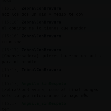
mola
[15:16]
Zebra\ConBravura
haz los dos un dia y medio te doy
[15:16]
Zebra\ConBravura
el domingo me lo tienes que mandar
[15:16]
Zebra\ConBravura
tu mismo
[15:17]
Zebra\ConBravura
[Coonversadora] quieres hacerme un audio
para mi aradio
[15:17]
Zebra\ConBravura
tia
[15:17]
Anguila_SinRespeto
[Zebra\ConBravura] como al final pongas
solo lo que interesa no te hago m�s
[15:17]
Anguila_SinRespeto
te*