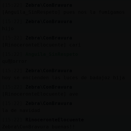
[15:22]
Zebra\ConBravura
[Anguila_SinRespeto] pues nos la fumigamos
[15:22]
Zebra\ConBravura
hijo
[15:22]
Zebra\ConBravura
[RinoceronteElocuente] cari
[15:22]
Anguila_SinRespeto
qu頨orror
[15:22]
Zebra\ConBravura
hoy se encienden las luces de badajoz hija
[15:22]
Zebra\ConBravura
[RinoceronteElocuente] ave
[15:22]
Zebra\ConBravura
la de navidad
[15:22]
RinoceronteElocuente
Zebra\ConBravura buenas!!