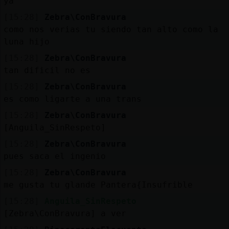
ya
[15:28]
Zebra\ConBravura
como nos verias tu siendo tan alto como la
luna hijo
[15:28]
Zebra\ConBravura
tan dificil no es
[15:28]
Zebra\ConBravura
es como ligarte a una trans
[15:28]
Zebra\ConBravura
[Anguila_SinRespeto]
[15:28]
Zebra\ConBravura
pues saca el ingenio
[15:28]
Zebra\ConBravura
me gusta tu glande Pantera{Insufrible
[15:28]
Anguila_SinRespeto
[Zebra\ConBravura] a ver