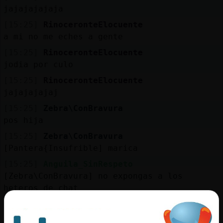
jajajajajaja
[15:25]
RinoceronteElocuente
a mi no me eches a gente
[15:25]
RinoceronteElocuente
jodia por culo
[15:25]
RinoceronteElocuente
jajajajajaj
[15:25]
Zebra\ConBravura
pos hija
[15:25]
Zebra\ConBravura
[Pantera{Insufrible] marica
[15:25]
Anguila_SinRespeto
[Zebra\ConBravura] no expongas a los
heteros de chat
[15:25]
Zebra\ConBravura
el Anguila_SinRespeto me va hacer el