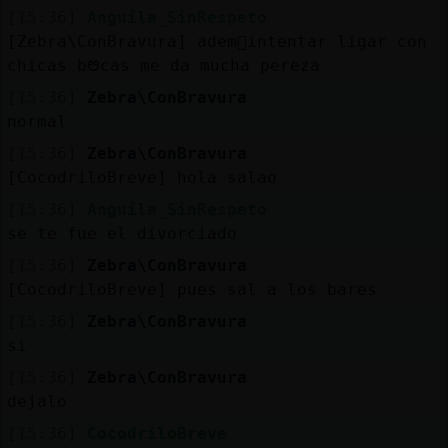
[15:36]
Anguila_SinRespeto
[Zebra\ConBravura] adem᳠intentar ligar con
chicas bᳩcas me da mucha pereza
[15:36]
Zebra\ConBravura
normal
[15:36]
Zebra\ConBravura
[CocodriloBreve] hola salao
[15:36]
Anguila_SinRespeto
se te fue el divorciado
[15:36]
Zebra\ConBravura
[CocodriloBreve] pues sal a los bares
[15:36]
Zebra\ConBravura
si
[15:36]
Zebra\ConBravura
dejalo
[15:36]
CocodriloBreve