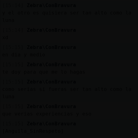
[15:14]
Zebra\ConBravura
y el otro es quisiera ser tan alto como la
M
is
r
o
s
luna
fo
[15:14]
Zebra\ConBravura
xd
[15:15]
Zebra\ConBravura
R
e
g
is
tr
a
r
n
a
n
a
en dia y medio
u
[15:15]
Zebra\ConBravura
c
l
te doy para que me lo hagas
[15:15]
Zebra\ConBravura
como serias si fueras ser tan alto como la
M
á
s
e
s
o
n
e
s
luna
g
[15:15]
Zebra\ConBravura
que verias experiencias y eso
[15:15]
Zebra\ConBravura
[Anguila_SinRespeto]