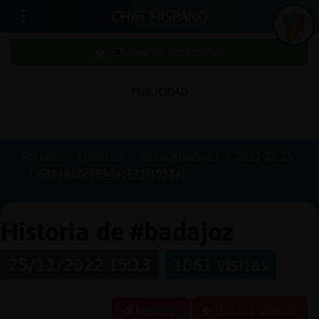
CHAT HISPANO
¡Chatea sin publicidad!
In
ic
ia
r
e
s
ió
n
PUBLICIDAD
s
Portada
Historias
Canal #badajoz
2022-11-25
¡C
h
a
te
a
in
u
b
lic
id
a
d
6381660c0954ac673f1958af
s
p
!
Historia de #badajoz
25/11/2022 15:13
1061 visitas
C
r
e
a
r
n
a
u
e
n
ta
u
c
Reportar
Historia anterior