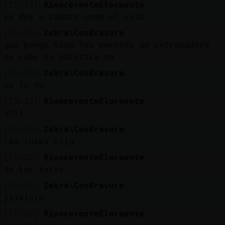
[15:23]
RinoceronteElocuente
yo doy a cámara como el culo
[15:23]
Zebra\ConBravura
que pongo todo los eventos de extremadura
no cabe la politica no
[15:23]
Zebra\ConBravura
no tu no
[15:23]
RinoceronteElocuente
ah!!!
[15:23]
Zebra\ConBravura
las luces hija
[15:23]
RinoceronteElocuente
de las luces
[15:23]
Zebra\ConBravura
jajajaja
[15:23]
RinoceronteElocuente