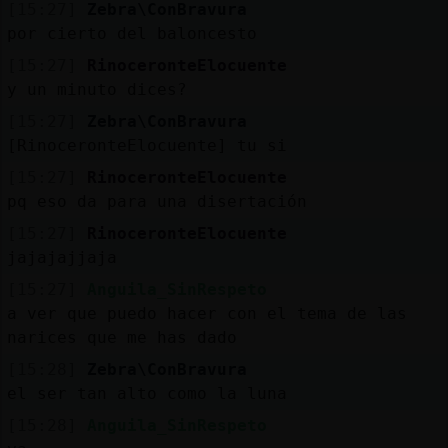
[15:27]
Zebra\ConBravura
por cierto del baloncesto
[15:27]
RinoceronteElocuente
y un minuto dices?
[15:27]
Zebra\ConBravura
[RinoceronteElocuente] tu si
[15:27]
RinoceronteElocuente
pq eso da para una disertación
[15:27]
RinoceronteElocuente
jajajajjaja
[15:27]
Anguila_SinRespeto
a ver que puedo hacer con el tema de las
narices que me has dado
[15:28]
Zebra\ConBravura
el ser tan alto como la luna
[15:28]
Anguila_SinRespeto