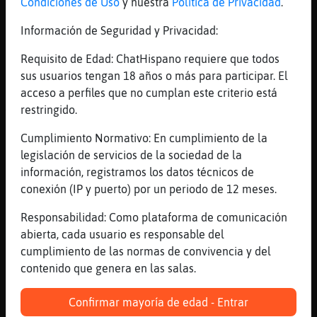
[15:26]
RinoceronteElocuente
Condiciones de Uso
y nuestra
Política de Privacidad
.
las redes sociales enfocadas a que?
Información de Seguridad y Privacidad:
[15:26]
Anguila_SinRespeto
[Zebra\ConBravura] que como no la pongas se
Requisito de Edad: ChatHispano requiere que todos
acab�
sus usuarios tengan 18 años o más para participar. El
acceso a perfiles que no cumplan este criterio está
[15:26]
Pantera{Insufrible
restringido.
Ya has bebido el anís?
[15:26]
Zebra\ConBravura
Cumplimiento Normativo: En cumplimiento de la
[RinoceronteElocuente] para ti que son las
legislación de servicios de la sociedad de la
redes sociales en este momento que te
información, registramos los datos técnicos de
aportan y de que van la mayoria
conexión (IP y puerto) por un periodo de 12 meses.
[15:26]
Zebra\ConBravura
Responsabilidad: Como plataforma de comunicación
xd
abierta, cada usuario es responsable del
[15:26]
Zebra\ConBravura
cumplimiento de las normas de convivencia y del
[Pantera{Insufrible] si de tu prepucio
contenido que genera en las salas.
[15:26]
Pantera{Insufrible
Confirmar mayoría de edad - Entrar
Pues es glande