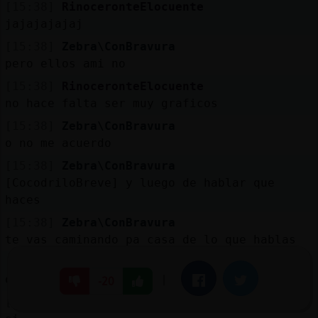
[15:38]
RinoceronteElocuente
jajajajajaj
[15:38]
Zebra\ConBravura
pero ellos ami no
[15:38]
RinoceronteElocuente
no hace falta ser muy graficos
[15:38]
Zebra\ConBravura
o no me acuerdo
[15:38]
Zebra\ConBravura
[CocodriloBreve] y luego de hablar que
haces
[15:38]
Zebra\ConBravura
te vas caminando pa casa de lo que hablas
[15:38]
Zebra\ConBravura
o que ?
|
Facebook
Twitter
-20
[15:38]
CocodriloBreve