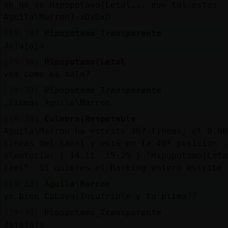
ah no se Hipopotamo{Letal... que tal estas
Aguila\Marron? xDxDxD
[19:38]
Hipopotamo_Transparente
Jajajaja
[19:38]
Hipopotamo{Letal
ves como es mala?
[19:38]
Hipopotamo_Transparente
.lineas Aguila\Marron
[19:38]
Culebra{Respetable
Aguila\Marron ha escrito 367 líneas, el 0.00
lineas del canal y está en la 49º posición .
aleatoria: ( 14.11. 15:25 ) "Hipopotamo{Leta
caes" .Si quieres el Ranking entero escribe 
[19:38]
Aguila\Marron
yo bien Cobaya{Insufrible y tu plima??
[19:38]
Hipopotamo_Transparente
Jajajaja