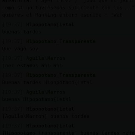
aleatoria: ( Ayer 15:27 ) "jodo que no janir
como si no tuviesemos suficiente con los..."
quieres el Ranking entero escribe : !Web
[19:37]
Hipopotamo{Letal
buenas tardes
[19:37]
Hipopotamo_Transparente
Que vago soy
[19:37]
Aguila\Marron
joer estamos ahi ahi
[19:37]
Hipopotamo_Transparente
Buenas tardes Hipopotamo{Letal
[19:37]
Aguila\Marron
buenas Hipopotamo{Letal
[19:37]
Hipopotamo{Letal
[Aguila\Marron] buenas tardes
[19:37]
Hipopotamo{Letal
[Hipopotamo_Transparente] buenas tardes majo