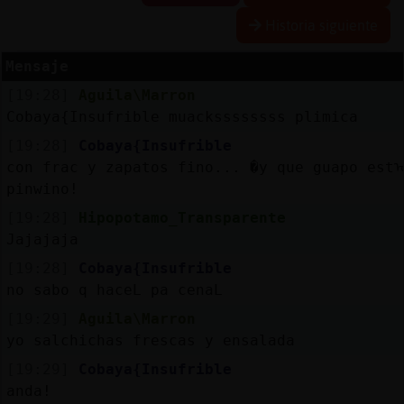
Historia siguiente
Mensaje
Reserva
[19:28]
Aguila\Marron
alias
Cobaya{Insufrible muackssssssss plimica
[19:28]
Cobaya{Insufrible
con frac y zapatos fino... �y que guapo est
Actuali
pinwino!
contras
[19:28]
Hipopotamo_Transparente
Jajajaja
[19:28]
Cobaya{Insufrible
Actuali
no sabo q haceL pa cenaL
IP
[19:29]
Aguila\Marron
virtual
yo salchichas frescas y ensalada
[19:29]
Cobaya{Insufrible
anda!