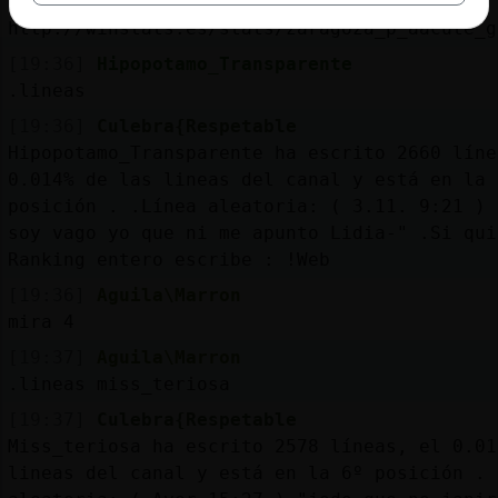
Puedes ver el ranking completo en
http://winstats.es/stats/zaragoza_p_aacute_g
[19:36]
Hipopotamo_Transparente
.lineas
[19:36]
Culebra{Respetable
Hipopotamo_Transparente ha escrito 2660 líne
0.014% de las lineas del canal y está en la 
posición . .Línea aleatoria: ( 3.11. 9:21 ) 
soy vago yo que ni me apunto Lidia-" .Si qui
Ranking entero escribe : !Web
[19:36]
Aguila\Marron
mira 4
[19:37]
Aguila\Marron
.lineas miss_teriosa
[19:37]
Culebra{Respetable
Miss_teriosa ha escrito 2578 líneas, el 0.01
lineas del canal y está en la 6º posición . 