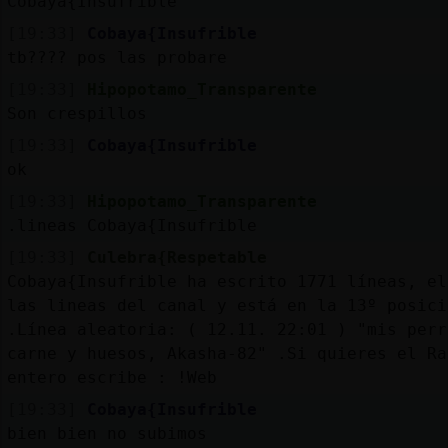
Cobaya{Insufrible
[19:33]
Cobaya{Insufrible
tb???? pos las probare
[19:33]
Hipopotamo_Transparente
Son crespillos
[19:33]
Cobaya{Insufrible
ok
[19:33]
Hipopotamo_Transparente
.lineas Cobaya{Insufrible
[19:33]
Culebra{Respetable
Cobaya{Insufrible ha escrito 1771 líneas, el
las lineas del canal y está en la 13º posici
.Línea aleatoria: ( 12.11. 22:01 ) "mis perr
carne y huesos, Akasha-82" .Si quieres el Ra
entero escribe : !Web
[19:33]
Cobaya{Insufrible
bien bien no subimos