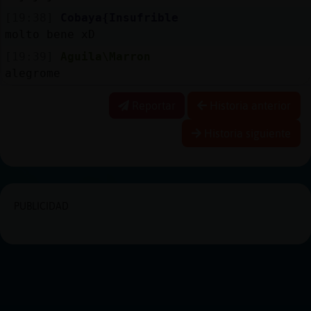
[19:38]
Cobaya{Insufrible
molto bene xD
[19:39]
Aguila\Marron
alegrome
Reportar
Historia anterior
Historia siguiente
PUBLICIDAD