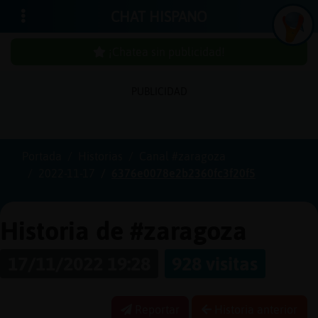
CHAT HISPANO
¡Chatea sin publicidad!
PUBLICIDAD
Iniciar
sesión
Portada
Historias
Canal #zaragoza
2022-11-17
6376e0078e2b2360fc3f20f5
¡Chatea
sin
publici
Historia de #zaragoza
17/11/2022 19:28
928 visitas
Crear
una
Reportar
Historia anterior
cuenta