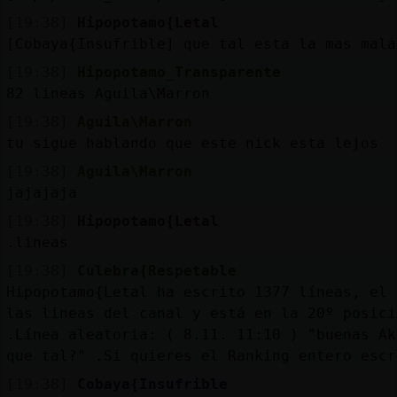
[19:38]
Hipopotamo{Letal
[Cobaya{Insufrible] que tal esta la mas mala
[19:38]
Hipopotamo_Transparente
82 lineas Aguila\Marron
[19:38]
Aguila\Marron
tu sigue hablando que este nick esta lejos
[19:38]
Aguila\Marron
jajajaja
[19:38]
Hipopotamo{Letal
.lineas
[19:38]
Culebra{Respetable
Hipopotamo{Letal ha escrito 1377 líneas, el 
las lineas del canal y está en la 20º posici
.Línea aleatoria: ( 8.11. 11:10 ) "buenas Ak
que tal?" .Si quieres el Ranking entero escr
[19:38]
Cobaya{Insufrible