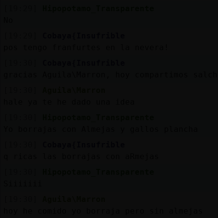
Mis
[19:29]
Hipopotamo_Transparente
blogs
No
[19:29]
Cobaya{Insufrible
pos tengo franfurtes en la nevera!
Mis
[19:30]
Cobaya{Insufrible
foros
gracias Aguila\Marron, hoy compartimos salch
[19:30]
Aguila\Marron
hale ya te he dado una idea
Registr
[19:30]
Hipopotamo_Transparente
un
Yo borrajas con Almejas y gallos plancha
canal
[19:30]
Cobaya{Insufrible
q ricas las borrajas con aRmejas
[19:30]
Hipopotamo_Transparente
Siiiiiii
Más
gestion
[19:30]
Aguila\Marron
hoy he comido yo borraja pero sin almejas