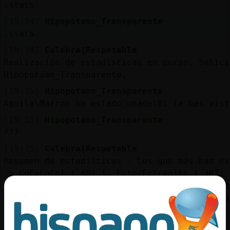
.stats
[19:34]
Hipopotamo_Transparente
.stats
[19:34]
Culebra{Respetable
Realización de estadísticas en curso. Solici
Hipopotamo_Transparente.
[19:35]
Hipopotamo_Transparente
Aguila\Marron ha estado unadel81 la has vist
[19:35]
Hipopotamo_Transparente
???
[19:35]
Culebra{Respetable
Resumen de estadísticas - Los que más han es
-> CoCoLoCo| ( 401 ), EctorEctronikx ( 307),
( 249), anaiss ( 242), carlosII ( 217), Sama
165), La_russa ( 151), _nerea_ ( 138), Mikka
136), morenazo38_liante ( 127 )
[19:35]
Culebra{Respetable