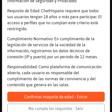
Información de Seguridad y Privacidad:
[19:36]
Aguila\Marron
Requisito de Edad: ChatHispano requiere que todos
.top.lineas
sus usuarios tengan 18 años o más para participar. El
[19:36]
Culebra{Respetable
acceso a perfiles que no cumplan este criterio está
Top5 lineas en #zaragoza: 1º +Samanta- (6.77
restringido.
@Valkiria (4.219) 3º +anaiss (3.168) 4º
@Hipopotamo_Transparente (2.660) 5º +Akasha-
Cumplimiento Normativo: En cumplimiento de la
legislación de servicios de la sociedad de la
[19:36]
Culebra{Respetable
información, registramos los datos técnicos de
Puedes ver el ranking completo en
conexión (IP y puerto) por un periodo de 12 meses.
http://winstats.es/stats/zaragoza_p_aacute_g
[19:36]
Aguila\Marron
Responsabilidad: Como plataforma de comunicación
.top.lineas
abierta, cada usuario es responsable del
cumplimiento de las normas de convivencia y del
[19:36]
Culebra{Respetable
contenido que genera en las salas.
Top5 lineas en #zaragoza: 1º +Samanta- (6.77
@Valkiria (4.219) 3º +anaiss (3.168) 4º
Confirmar mayoría de edad - Entrar
@Hipopotamo_Transparente (2.660) 5º +Akasha-
[19:36]
Culebra{Respetable
No cumplo los requisitos - Salir