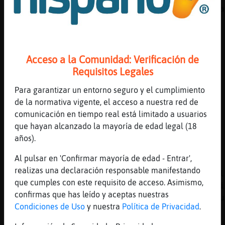
Estadísticas actualizadas por Hipopotamo_Tra
Visite las estadísticas en
https://www.winstats.es/stats/zaragoza.html
[19:36]
Aguila\Marron
Acceso a la Comunidad: Verificación de
si Hipopotamo_Transparente hemos coincidido 
Requisitos Legales
[19:36]
Aguila\Marron
gracias
Para garantizar un entorno seguro y el cumplimiento
de la normativa vigente, el acceso a nuestra red de
[19:36]
Hipopotamo_Transparente
comunicación en tiempo real está limitado a usuarios
Ok
que hayan alcanzado la mayoría de edad legal (18
[19:36]
Hipopotamo_Transparente
años).
.lineas Cobaya{Insufrible
Al pulsar en 'Confirmar mayoría de edad - Entrar',
[19:36]
Culebra{Respetable
realizas una declaración responsable manifestando
Cobaya{Insufrible ha escrito 1784 líneas, el
que cumples con este requisito de acceso. Asimismo,
las lineas del canal y está en la 14º posici
confirmas que has leído y aceptas nuestras
.Línea aleatoria: ( 4.11. 15:51 ) "mu tranqu
Condiciones de Uso
y nuestra
Política de Privacidad
.
estabamos Valkiria jajajaja" .Si quieres el 
entero escribe : !Web