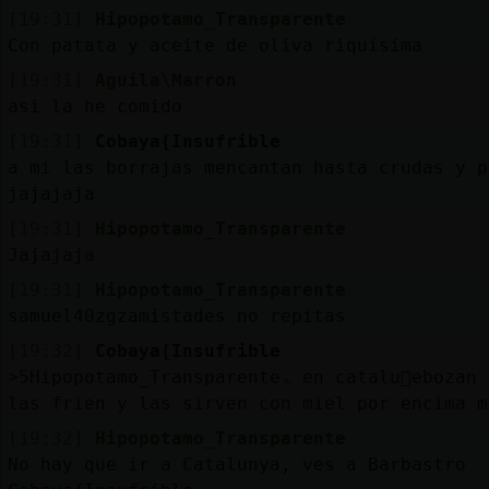
[19:31]
Hipopotamo_Transparente
Con patata y aceite de oliva riquísima
[19:31]
Aguila\Marron
asi la he comido
[19:31]
Cobaya{Insufrible
a mi las borrajas mencantan hasta crudas y p
jajajaja
[19:31]
Hipopotamo_Transparente
Jajajaja
[19:31]
Hipopotamo_Transparente
samuel40zgzamistades no repitas
[19:32]
Cobaya{Insufrible
˃5Hipopotamo_Transparenteۃ en catalu񡠲ebozan las hojas,
las frien y las sirven con miel por encima m
[19:32]
Hipopotamo_Transparente
No hay que ir a Catalunya, ves a Barbastro