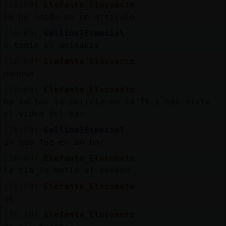
[18:09]
Elefante_Elocuente
lo he leido en un articulo
[18:09]
Gallina}Especial
o tenia el anisakis
[18:09]
Elefante_Elocuente
nnonon
[18:09]
Elefante_Elocuente
ha salido la policia en la TV y han visto
el video del bar
[18:09]
Gallina}Especial
ah que fue en un bar
[18:09]
Elefante_Elocuente
la tia le metio el veneno
[18:09]
Elefante_Elocuente
si
[18:10]
Elefante_Elocuente