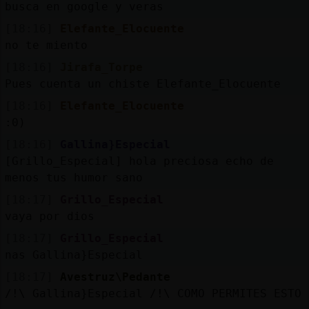
busca en google y veras
[18:16]
Elefante_Elocuente
no te miento
[18:16]
Jirafa_Torpe
Pues cuenta un chiste Elefante_Elocuente
[18:16]
Elefante_Elocuente
:0)
[18:16]
Gallina}Especial
[Grillo_Especial] hola preciosa echo de
menos tus humor sano
[18:17]
Grillo_Especial
vaya por dios
[18:17]
Grillo_Especial
nas Gallina}Especial
[18:17]
Avestruz\Pedante
/!\ Gallina}Especial /!\ COMO PERMITES ESTO