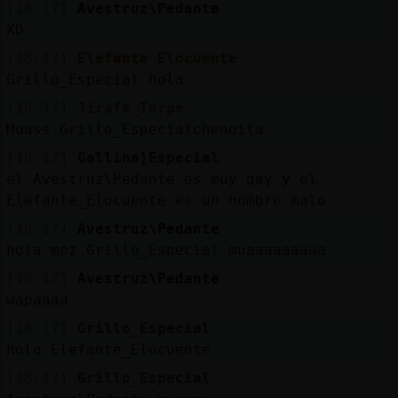
[18:17]
Avestruz\Pedante
XD
[18:17]
Elefante_Elocuente
Grillo_Especial hola
[18:17]
Jirafa_Torpe
Muass Grillo_Especialchenoita
[18:17]
Gallina}Especial
el Avestruz\Pedante es muy gay y el
Elefante_Elocuente es un hombre malo
[18:17]
Avestruz\Pedante
hola moz Grillo_Especial muaaaaaaaaa
[18:17]
Avestruz\Pedante
wapaaaa
[18:17]
Grillo_Especial
hola Elefante_Elocuente
[18:17]
Grillo_Especial