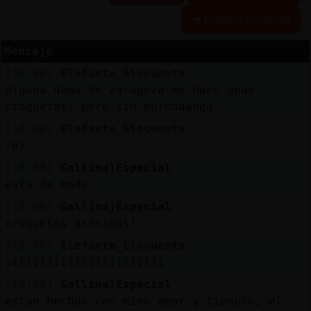
Historia siguiente
Mensaje
Reserva
[18:08]
Elefante_Elocuente
alias
alguna dama de zaragoza me hace unas
croquetas? pero sin burundanga
[18:08]
Elefante_Elocuente
Actuali
:0)
contras
[18:08]
Gallina}Especial
esta de moda
[18:08]
Gallina}Especial
Actuali
croquetas asesinas!
IP
[18:08]
Elefante_Elocuente
virtual
siiiiiiiiiiiiiiiiiiiiii
[18:08]
Gallina}Especial
estan hechas con mimo amor y cianuro, el