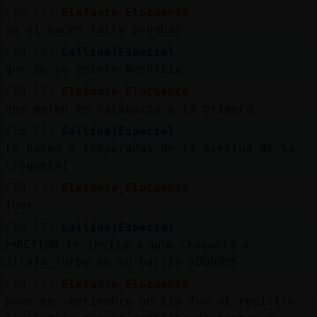
[18:12]
Elefante_Elocuente
ya ni hacen falta pruebas
[18:12]
Gallina}Especial
que no se entere Nerdflix
[18:13]
Elefante_Elocuente
nos meten en calabozos a la primera
[18:13]
Gallina}Especial
te hacen 2 temporadas de la asesina de la
croqueta!
[18:13]
Elefante_Elocuente
joer
[18:13]
Gallina}Especial
ACTION le invita a una croqueta a
Jirafa_Torpe en su barrio xDDDD
[18:13]
Elefante_Elocuente
pues en septiembre un tio fue al registro