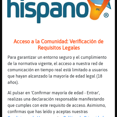
o los carajillos de anis a las 6 am antes
de currar, el desayuno de los campeones
[17:23]
EstrellaDeMar{Insufrible
La ginebra con tónica Pinguino-Fuerte soy
un clasico
[17:23]
Pinguino-Fuerte
Acceso a la Comunidad: Verificación de
luego iba el soplete que no veas
Requisitos Legales
[17:23]
Pinguino-Fuerte
[EstrellaDeMar{Insufrible] y el
Para garantizar un entorno seguro y el cumplimiento
destornillador de zumo natural
de la normativa vigente, el acceso a nuestra red de
comunicación en tiempo real está limitado a usuarios
[17:24]
Pinguino-Fuerte
que hayan alcanzado la mayoría de edad legal (18
y al guateque hasta que vengan los grises!
años).
[17:24]
EstrellaDeMar{Insufrible
Pinguino-Fuerte esos carajillos en el
Al pulsar en 'Confirmar mayoría de edad - Entrar',
barrio de Torrero eran de lo mejor
realizas una declaración responsable manifestando
que cumples con este requisito de acceso. Asimismo,
[17:24]
Pinguino-Fuerte
confirmas que has leído y aceptas nuestras
yo los echaba en cuarte con el gitano con