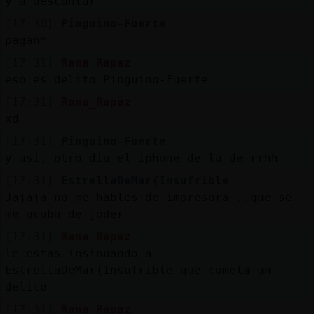
y a descontar
[17:30]
Pinguino-Fuerte
pagan*
[17:31]
Rana_Rapaz
eso es delito Pinguino-Fuerte
[17:31]
Rana_Rapaz
xd
[17:31]
Pinguino-Fuerte
y asi, otro dia el iphone de la de rrhh
[17:31]
EstrellaDeMar{Insufrible
Jajaja no me hables de impresora ..que se
me acaba de joder
[17:31]
Rana_Rapaz
le estas insinuando a
EstrellaDeMar{Insufrible que cometa un
delito
[17:31]
Rana_Rapaz