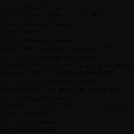
[17:28]
Pinguino-Fuerte
antes pa ganar 1200 a la obra 10 horas
[17:28]
Pinguino-Fuerte
y bien ganaos
[17:29]
Pinguino-Fuerte
ahora 1200 te pagan en cualquier antro
[17:29]
EstrellaDeMar{Insufrible
Pinguino-Fuerte dale con la llave inglesa a
CoCoLocol por sus insinuaciones jajaja
[17:29]
EstrellaDeMar{Insufrible
Cuando pagan ..hay mucha empresa morosa
[17:30]
Pinguino-Fuerte
ACTION le quema el bocadillo a Rana_Rapaz
con el soplete
[17:30]
Rana_Rapaz
ACTION regolda