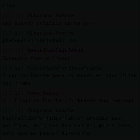
Chau
[17:11]
Pinguino-Fuerte
eso siendo politico es un pro
[17:11]
Pinguino-Fuerte
[Raton{ConInquietud] (k)
[17:11]
Raton{ConInquietud
Pinguino-Fuerte chauuu
[17:12]
EstrellaDeMar{Insufrible
Pinguino-Fuerte para el mundo es peor Biden
que Trump
[17:12]
Rana_Rapaz
/!\ Pinguino-Fuerte /!\ traeme una manzana
[17:12]
Pinguino-Fuerte
[EstrellaDeMar{Insufrible] envidio esa
politica, alli los dos son del mismo lado,
solo que se peinan diferente