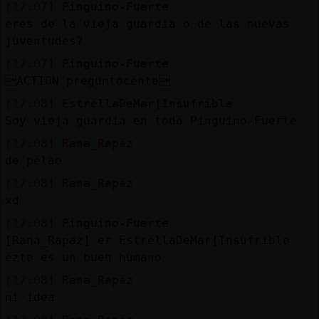
[17:07]
Pinguino-Fuerte
eres de la vieja guardia o de las nuevas
juventudes?
[17:07]
Pinguino-Fuerte
ACTION pregunt󠩮ocente
[17:08]
EstrellaDeMar{Insufrible
Soy vieja guardia en todo Pinguino-Fuerte
[17:08]
Rana_Rapaz
de pelao
[17:08]
Rana_Rapaz
xd
[17:08]
Pinguino-Fuerte
[Rana_Rapaz] er EstrellaDeMar{Insufrible
ezte es un buen humano
[17:08]
Rana_Rapaz
ni idea