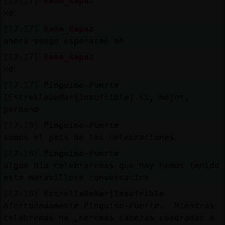
[17:17]
Rana_Rapaz
xd
[17:17]
Rana_Rapaz
ahora vengo esperarme eh
[17:17]
Rana_Rapaz
xd
[17:17]
Pinguino-Fuerte
[EstrellaDeMar{Insufrible] si, mejor,
perdona
[17:18]
Pinguino-Fuerte
somos el pais de las celebraciones
[17:18]
Pinguino-Fuerte
algun dia celebraremos que hoy hemos tenido
esta maravillosa conversacion
[17:18]
EstrellaDeMar{Insufrible
Afortunadamente Pinguino-Fuerte. Mientras
celebremos no ,seremos cabezas cuadradas a