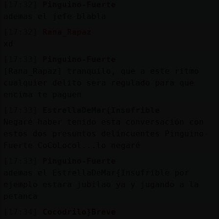
[17:32]
Pinguino-Fuerte
ademas el jefe blabla
[17:32]
Rana_Rapaz
xd
[17:33]
Pinguino-Fuerte
[Rana_Rapaz] tranquilo, que a este ritmo
cualquier delito sera regulado para que
encima te paguen
[17:33]
EstrellaDeMar{Insufrible
Negaré haber tenido esta conversación con
estos dos presuntos delincuentes Pinguino-
Fuerte CoCoLocol...lo negaré
[17:33]
Pinguino-Fuerte
ademas el EstrellaDeMar{Insufrible por
ejemplo estara jubilao ya y jugando a la
petanca
[17:34]
Cocodrilo}Breve