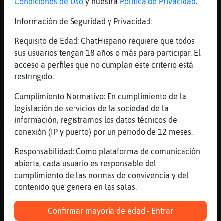
Condiciones de Uso
y nuestra
Política de Privacidad
.
el que iba a la nave
[17:24]
Pinguino-Fuerte
Información de Seguridad y Privacidad:
un gitanaco de esos de los 80
Requisito de Edad: ChatHispano requiere que todos
[17:24]
Pinguino-Fuerte
sus usuarios tengan 18 años o más para participar. El
buena gente
acceso a perfiles que no cumplan este criterio está
[17:25]
EstrellaDeMar{Insufrible
restringido.
Yo en la calle Alicante en el bar del mundo
Cumplimiento Normativo: En cumplimiento de la
nombre
legislación de servicios de la sociedad de la
[17:25]
EstrellaDeMar{Insufrible
información, registramos los datos técnicos de
Mismo
conexión (IP y puerto) por un periodo de 12 meses.
[17:25]
Pinguino-Fuerte
Responsabilidad: Como plataforma de comunicación
yo creo que el bar era "Los Rosales" a la
abierta, cada usuario es responsable del
entrada del poligono
cumplimiento de las normas de convivencia y del
[17:25]
Pinguino-Fuerte
contenido que genera en las salas.
y la nomina en calco rosa
[17:25]
Rana_Rapaz
Confirmar mayoría de edad - Entrar