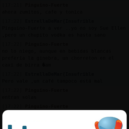
[17:21]
Pinguino-Fuerte
ahora zumitos, cafe y tonica
[17:22]
EstrellaDeMar{Insufrible
Pinguino-Fuerte a ver ..yo no soy Sue Ellen
,pero un chupito vodka es hasta sano
[17:22]
Pinguino-Fuerte
no lo niego, aunque en bebidas blancas
preferia la ginebra, un chorreton en el
caxi de birra �am
[17:22]
EstrellaDeMar{Insufrible
Pero vale ,un café tampoco está mal
[17:22]
Pinguino-Fuerte
entran solas
[17:22]
Pinguino-Fuerte
pruebalo
[17:23]
Pinguino-Fuerte