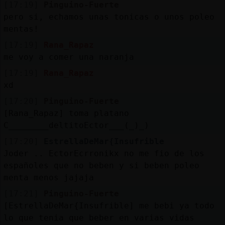
[17:19]
Pinguino-Fuerte
pero si, echamos unas tonicas o unos poleo
mentas!
[17:19]
Rana_Rapaz
me voy a comer una naranja
[17:19]
Rana_Rapaz
xd
[17:20]
Pinguino-Fuerte
[Rana_Rapaz] toma platano
C________deltitoEctor___(_)_)
[17:20]
EstrellaDeMar{Insufrible
Joder .. EctorEcrronikx no me fio de los
españoles que no beben y si beben poleo
menta menos jajaja
[17:21]
Pinguino-Fuerte
[EstrellaDeMar{Insufrible] me bebi ya todo
lo que tenia que beber en varias vidas