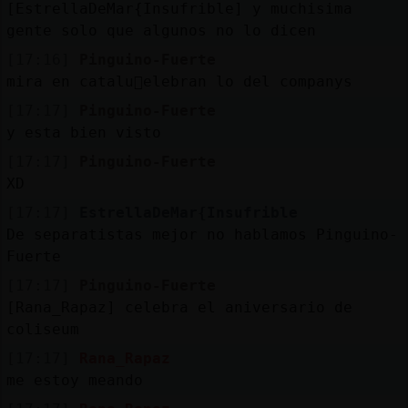
[EstrellaDeMar{Insufrible] y muchisima
gente solo que algunos no lo dicen
[17:16]
Pinguino-Fuerte
mira en catalu񡠣elebran lo del companys
[17:17]
Pinguino-Fuerte
y esta bien visto
[17:17]
Pinguino-Fuerte
XD
[17:17]
EstrellaDeMar{Insufrible
De separatistas mejor no hablamos Pinguino-
Fuerte
[17:17]
Pinguino-Fuerte
[Rana_Rapaz] celebra el aniversario de
coliseum
[17:17]
Rana_Rapaz
me estoy meando