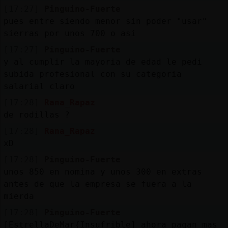
[17:27]
Pinguino-Fuerte
pues entre siendo menor sin poder "usar"
sierras por unos 700 o asi
[17:27]
Pinguino-Fuerte
y al cumplir la mayoria de edad le pedi
subida profesional con su categoria
salarial claro
[17:28]
Rana_Rapaz
de rodillas ?
[17:28]
Rana_Rapaz
xD
[17:28]
Pinguino-Fuerte
unos 850 en nomina y unos 300 en extras
antes de que la empresa se fuera a la
mierda
[17:28]
Pinguino-Fuerte
[EstrellaDeMar{Insufrible] ahora pagan mas