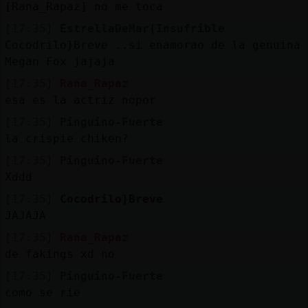
[Rana_Rapaz] no me toca
[17:35]
EstrellaDeMar{Insufrible
Cocodrilo}Breve ..si enamorao de la genuina
Megan Fox jajaja
[17:35]
Rana_Rapaz
esa es la actriz nopor
[17:35]
Pinguino-Fuerte
la crispie chiken?
[17:35]
Pinguino-Fuerte
Xddd
[17:35]
Cocodrilo}Breve
JAJAJA
[17:35]
Rana_Rapaz
de fakings xd no
[17:35]
Pinguino-Fuerte
como se rie