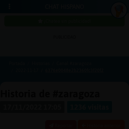
CHAT HISPANO
¡Chatea sin publicidad!
PUBLICIDAD
Iniciar
sesión
Portada
Historias
Canal #zaragoza
2022-11-17
6376e0048e2b2360fc3f20f2
¡Chatea
sin
publicida
Historia de #zaragoza
17/11/2022 17:05
1236 visitas
Crear
una
Reportar
Historia anterior
cuenta