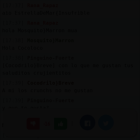
[17:37]
Rana_Rapaz
aio EstrellaDeMar{Insufrible
[17:37]
Rana_Rapaz
hola Mosquito}Marron mua
[17:38]
Mosquito}Marron
Hola Cocoloco
[17:38]
Pinguino-Fuerte
[Cocodrilo}Breve] con lo que me gustan tus
saluditos crujientitos
[17:39]
Cocodrilo}Breve
A mi los crunchs no me gustan
[17:39]
Pinguino-Fuerte
y que te gusta?
[17:39]
Cocodrilo}Breve
|
Facebook
Twitter
-16
Me vas a regalar algo??
[17:40]
Pinguino-Fuerte