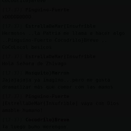
Cocodrilo}Breve
[17:37]
Pinguino-Fuerte
xDDDDDDDDD
[17:37]
EstrellaDeMar{Insufrible
Hermosos ..la Patria me llama a hacer algo
..Pinguino-Fuerte Cocodrilo}Breve ..
CoCoLocol besicos
[17:37]
EstrellaDeMar{Insufrible
Hola Señora de Zhivago
[17:37]
Mosquito}Marron
Jajajajaja ya imagino...pero me gusta
dramatizar más que comer con las manos
[17:37]
Pinguino-Fuerte
[EstrellaDeMar{Insufrible] vaya con Dios
amable humano!
[17:37]
Cocodrilo}Breve
Ta luego buho merengon