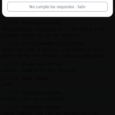
cuando ejercias Pinguino-Fuerte
No cumplo los requisitos - Salir
[17:25]
Rana_Rapaz
hola felipe_36 "amigo" telepata
[17:26]
Pinguino-Fuerte
[Rana_Rapaz] entrabas el 1 de enero y te
pagaban enero el 25 de febrero
[17:26]
EstrellaDeMar{Insufrible
Antes de irte a dormir ..después de estar
media noche estudiando sentabn como Dios
[17:26]
Pinguino-Fuerte
ibamos siempre al mes vencido
[17:26]
Rana_Rapaz
jodo
[17:26]
Pinguino-Fuerte
[felipe_36] Se le saluda
[17:26]
Pinguino-Fuerte
[Rana_Rapaz] esa fue mi 1ʠexperiencia