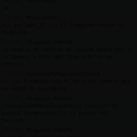
[17:08]
Rana_Rapaz
xd
[17:08]
Rana_Rapaz
/!\ pas_gay_32 /!\ el Pinguino-Fuerte se
desplaza
[17:09]
Pinguino-Fuerte
le acab.o de cambiar el saludo hasta ma񡮡 no
le cambio a otro que sino esto es un
chorreo
[17:09]
EstrellaDeMar{Insufrible
Si..si Pinguino-Fuerte no estoy seguro que
no venga de Ganimedes
[17:09]
Pinguino-Fuerte
[EstrellaDeMar{Insufrible] entonces te
parece estupenfastico la vuelta del
Se񯲠Trum!!
[17:09]
Pinguino-Fuerte