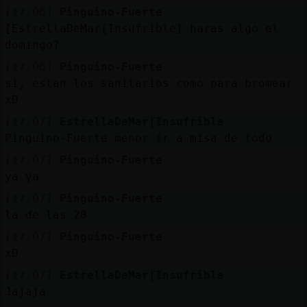
Mis
[17:06]
Pinguino-Fuerte
blogs
[EstrellaDeMar{Insufrible] haras algo el
domingo?
[17:06]
Pinguino-Fuerte
Mis
si, estan los sanitarios como para bromear
foros
xD
[17:07]
EstrellaDeMar{Insufrible
Pinguino-Fuerte menor ir a misa de todo
[17:07]
Pinguino-Fuerte
Registrar
ya ya
un
canal
[17:07]
Pinguino-Fuerte
la de las 20
[17:07]
Pinguino-Fuerte
xD
Más
gestiones
[17:07]
EstrellaDeMar{Insufrible
Jajaja