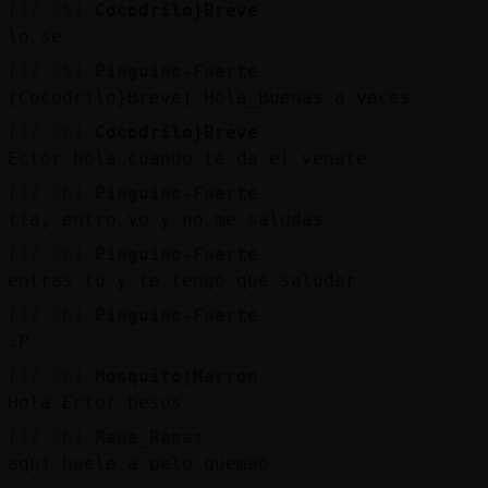
[17:35]
Cocodrilo}Breve
lo se
[17:35]
Pinguino-Fuerte
[Cocodrilo}Breve] Hola_Buenas a veces
[17:36]
Cocodrilo}Breve
Ector hola cuando te da el venate
[17:36]
Pinguino-Fuerte
tia, entro yo y no me saludas
[17:36]
Pinguino-Fuerte
entras tu y te tengo que saludar
[17:36]
Pinguino-Fuerte
:P
[17:36]
Mosquito}Marron
Hola Ector besos
[17:36]
Rana_Rapaz
aqui huele a pelo quemao