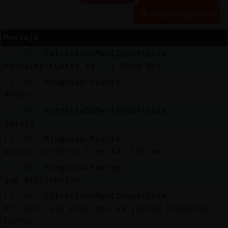
Historia siguiente
Mensaje
Reservar
[17:05]
EstrellaDeMar{Insufrible
alias
Pinguino-Fuerte si ..y Nada Más
[17:05]
Pinguino-Fuerte
aHHms
Actualizar
[17:05]
EstrellaDeMar{Insufrible
contraseña
Jajaja
[17:05]
Pinguino-Fuerte
oscuro secretos tras las letras
Actualizar
[17:06]
Pinguino-Fuerte
IP
que deSSconozco
virtual
[17:06]
EstrellaDeMar{Insufrible
Uff peor sin esas dos SS juntas Pinguino-
Fuerte