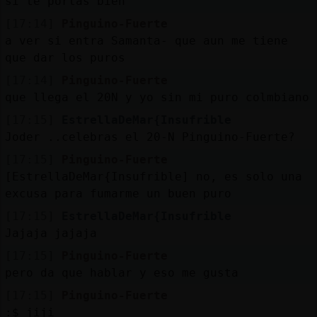
si te portas bien
[17:14]
Pinguino-Fuerte
a ver si entra Samanta- que aun me tiene
que dar los puros
[17:14]
Pinguino-Fuerte
que llega el 20N y yo sin mi puro colmbiano
[17:15]
EstrellaDeMar{Insufrible
Joder ..celebras el 20-N Pinguino-Fuerte?
[17:15]
Pinguino-Fuerte
[EstrellaDeMar{Insufrible] no, es solo una
excusa para fumarme un buen puro
[17:15]
EstrellaDeMar{Insufrible
Jajaja jajaja
[17:15]
Pinguino-Fuerte
pero da que hablar y eso me gusta
[17:15]
Pinguino-Fuerte
:$ jiji