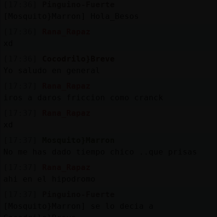
[17:36]
Pinguino-Fuerte
[Mosquito}Marron] Hola_Besos
[17:36]
Rana_Rapaz
xd
[17:36]
Cocodrilo}Breve
Yo saludo en general
[17:37]
Rana_Rapaz
iros a daros friccion como cranck
[17:37]
Rana_Rapaz
xd
[17:37]
Mosquito}Marron
No me has dado tiempo chico ..que prisas
[17:37]
Rana_Rapaz
ahi en el hipodromo
[17:37]
Pinguino-Fuerte
[Mosquito}Marron] se lo decia a