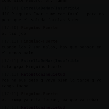
como dice Maduro: Sr.Trummm
[17:10]
EstrellaDeMar{Insufrible
Uff Pinguino-Fuerte me cae fatal ..pero no
peor que el saluda farolas Biden
[17:10]
Pinguino-Fuerte
el tio joe
[17:11]
Pinguino-Fuerte
cuando los 2 son malos, hay que pensar en
el menos malo
[17:11]
EstrellaDeMar{Insufrible
Esta gagá Pinguino-Fuerte
[17:11]
Raton{ConInquietud
Pos na sus dejo q vaya bien la tarde q yo
tengo faena
[17:11]
Pinguino-Fuerte
el trump ya esta forrao, pa que va robar
[17:11]
Raton{ConInquietud