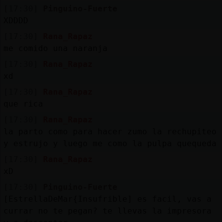
[17:30]
Pinguino-Fuerte
XDDDD
[17:30]
Rana_Rapaz
me comido una naranja
[17:30]
Rana_Rapaz
xd
[17:30]
Rana_Rapaz
que rica
[17:30]
Rana_Rapaz
la parto como para hacer zumo la rechupiteo
y estrujo y luego me como la pulpa quequeda
[17:30]
Rana_Rapaz
xD
[17:30]
Pinguino-Fuerte
[EstrellaDeMar{Insufrible] es facil, vas a
currar no te pegan? te llevas la impresora