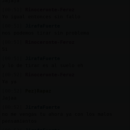
Jajaja
[00:51]
Rinoceronte-Feroz
Yo igual entonces sin fallo
[00:51]
JirafaFuerte
nos podemos tirar sin problema
[00:51]
Rinoceronte-Feroz
Si
[00:51]
JirafaFuerte
y lo de tirar es al suelo eh
[00:52]
Rinoceronte-Feroz
Ya ya
[00:52]
Pez}Rapaz
Jajaa
[00:52]
JirafaFuerte
no me vengas tu ahora ya con los malos
pensamientos