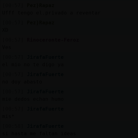
[00:57]
Pez}Rapaz
Ufff tengo el.privado a reventar
[00:57]
Pez}Rapaz
XD
[00:57]
Rinoceronte-Feroz
Ves
[00:57]
JirafaFuerte
el mio no te digo ya
[00:57]
JirafaFuerte
no doy abasto
[00:57]
JirafaFuerte
mie dedos echan humo
[00:57]
JirafaFuerte
mis*
[00:58]
JirafaFuerte
si hasta me faltan ideas