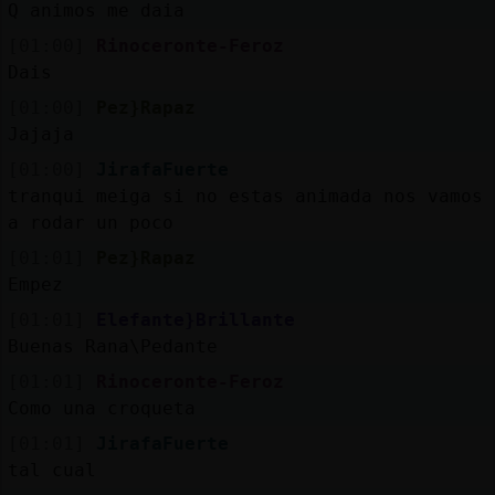
Q animos me daia
[01:00]
Rinoceronte-Feroz
Dais
[01:00]
Pez}Rapaz
Jajaja
[01:00]
JirafaFuerte
tranqui meiga si no estas animada nos vamos
a rodar un poco
[01:01]
Pez}Rapaz
Empez󠥬
[01:01]
Elefante}Brillante
Buenas Rana\Pedante
[01:01]
Rinoceronte-Feroz
Como una croqueta
[01:01]
JirafaFuerte
tal cual