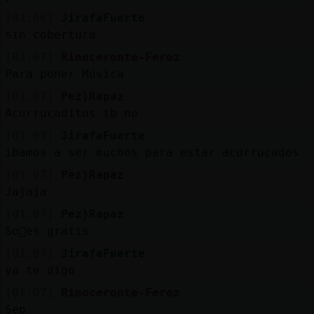
[01:06]
JirafaFuerte
sin cobertura
[01:07]
Rinoceronte-Feroz
Para poner Música
[01:07]
Pez}Rapaz
Acurrucaditos tb no
[01:07]
JirafaFuerte
ibamos a ser muchos para estar acurrucados
[01:07]
Pez}Rapaz
Jajaja
[01:07]
Pez}Rapaz
So񡲠es gratis
[01:07]
JirafaFuerte
ya te digo
[01:07]
Rinoceronte-Feroz
Sep