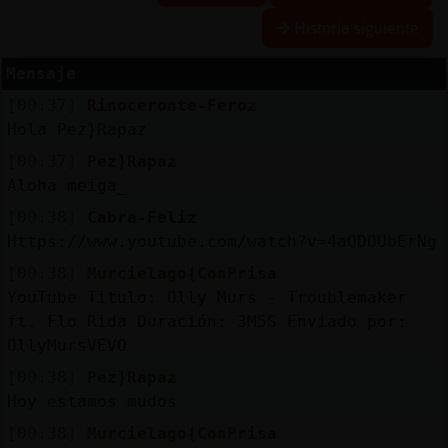
Historia siguiente
R
e
s
e
rv
a
r
lia
s
Mensaje
a
[00:37]
Rinoceronte-Feroz
Hola Pez}Rapaz
[00:37]
Pez}Rapaz
A
c
tu
a
liz
a
r
o
n
tra
s
e
ñ
a
Aloha meiga_
c
[00:38]
Cabra-Feliz
Https://www.youtube.com/watch?v=4aQDOUbErNg
[00:38]
Murcielago{ConPrisa
A
c
tu
a
liz
a
r
irtu
a
YouTube Titulo: Olly Murs - Troublemaker
IP
ft. Flo Rida Duración: 3M5S Enviado por:
v
l
OllyMursVEVO
[00:38]
Pez}Rapaz
Hoy estamos mudos
M
is
lo
g
s
[00:38]
Murcielago{ConPrisa
b