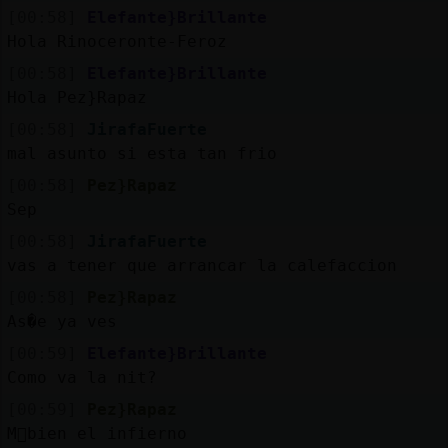
[00:58]
Elefante}Brillante
Hola Rinoceronte-Feroz
[00:58]
Elefante}Brillante
Hola Pez}Rapaz
[00:58]
JirafaFuerte
mal asunto si esta tan frio
[00:58]
Pez}Rapaz
Sep
[00:58]
JirafaFuerte
vas a tener que arrancar la calefaccion
[00:58]
Pez}Rapaz
As�e ya ves
[00:59]
Elefante}Brillante
Como va la nit?
[00:59]
Pez}Rapaz
M᳠bien el infierno