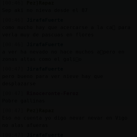
[00:46]
Pez}Rapaz
Sep aki no nieva desde el 87
[00:46]
JirafaFuerte
como mucho hay que acercarse a la ca񩺡 para
verla muy de pascuas en flores
[00:46]
JirafaFuerte
a ver ha nevado no hace muchos a񯳠pero en
zonas altas como el gali񥩲o
[00:47]
JirafaFuerte
pero bueno para ver nieve hay que
desplazarse
[00:47]
Rinoceronte-Feroz
Pobre gallinas
[00:47]
Pez}Rapaz
Eso no cuenta yo digo nevar nevar en Vigo
no alas afueras
[00:47]
JirafaFuerte