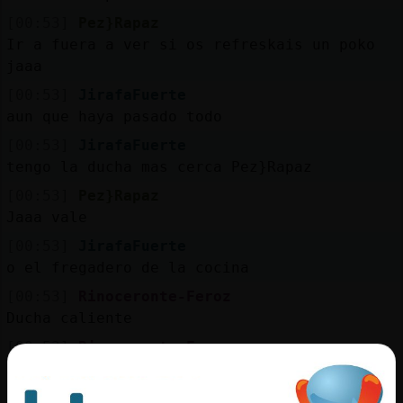
[00:53]
Pez}Rapaz
Ir a fuera a ver si os refreskais un poko
jaaa
[00:53]
JirafaFuerte
aun que haya pasado todo
[00:53]
JirafaFuerte
tengo la ducha mas cerca Pez}Rapaz
[00:53]
Pez}Rapaz
Jaaa vale
[00:53]
JirafaFuerte
o el fregadero de la cocina
[00:53]
Rinoceronte-Feroz
Ducha caliente
[00:53]
Rinoceronte-Feroz
XD
[00:53]
Pez}Rapaz