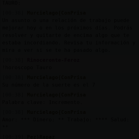
TAURO:
[00:38]
Murcielago{ConPrisa
Un asunto o una relación de trabajo puede
M
is
ro
s
mejorar hoy o en los próximos días. Podrás
fo
resolver y quitarte de encima algo que te
estaba incordiando. Revisa tu información y
mira a ver si se te ha pasado algo.
R
e
g
is
tra
r
n
a
n
a
[00:38]
Rinoceronte-Feroz
u
!horoscopo Tauro
c
l
[00:38]
Murcielago{ConPrisa
Su número de la suerte es el 7
[00:38]
Murcielago{ConPrisa
M
á
s
e
s
tio
n
e
s
Palabra clave: Incremento.
g
[00:38]
Murcielago{ConPrisa
Amor: *** Dinero: ** Trabajo: **** Salud:
**
[00:39]
Pez}Rapaz