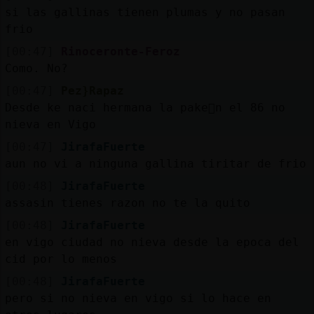
si las gallinas tienen plumas y no pasan
frio
[00:47]
Rinoceronte-Feroz
Como. No?
[00:47]
Pez}Rapaz
Desde ke naci󠭩 hermana la pake񡠥n el 86 no
nieva en Vigo
[00:47]
JirafaFuerte
aun no vi a ninguna gallina tiritar de frio
[00:48]
JirafaFuerte
assasin tienes razon no te la quito
[00:48]
JirafaFuerte
en vigo ciudad no nieva desde la epoca del
cid por lo menos
[00:48]
JirafaFuerte
pero si no nieva en vigo si lo hace en