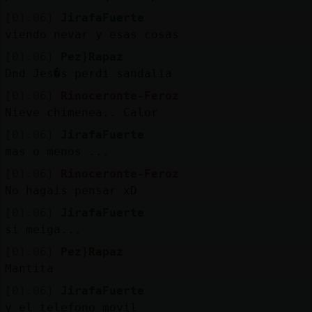
[01:06]
JirafaFuerte
viendo nevar y esas cosas
[01:06]
Pez}Rapaz
Dnd Jes�s perdi󠬡 sandalia
[01:06]
Rinoceronte-Feroz
Nieve chimenea.. Calor
[01:06]
JirafaFuerte
mas o menos ...
[01:06]
Rinoceronte-Feroz
No hagais pensar xD
[01:06]
JirafaFuerte
si meiga...
[01:06]
Pez}Rapaz
Mantita
[01:06]
JirafaFuerte
y el telefono movil