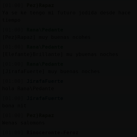
[01:00]
Pez}Rapaz
Ya se ke tengo mi futuro jodida desde hace
tiempo
[01:00]
Rana\Pedante
[Pez}Rapaz] muy buenas ncohes
[01:00]
Rana\Pedante
[Elefante}Brillante] mu ybuenas noches
[01:00]
Rana\Pedante
[JirafaFuerte] muy buenas noches
[01:00]
JirafaFuerte
hola Rana\Pedante
[01:00]
JirafaFuerte
bona nit
[01:00]
Pez}Rapaz
Wenas salomons
[01:00]
Rinoceronte-Feroz