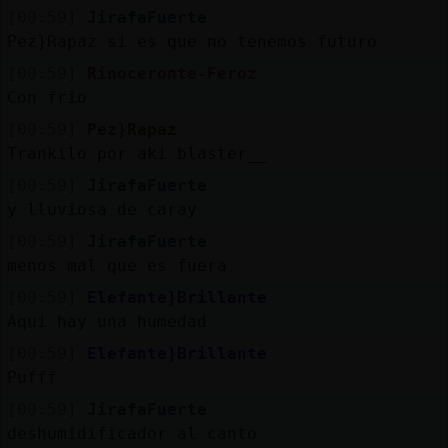
[00:59]
JirafaFuerte
Pez}Rapaz si es que no tenemos futuro
[00:59]
Rinoceronte-Feroz
Con frio
[00:59]
Pez}Rapaz
Trankilo por aki blaster__
[00:59]
JirafaFuerte
y lluviosa de caray
[00:59]
JirafaFuerte
menos mal que es fuera
[00:59]
Elefante}Brillante
Aqui hay una humedad
[00:59]
Elefante}Brillante
Pufff
[00:59]
JirafaFuerte
deshumidificador al canto