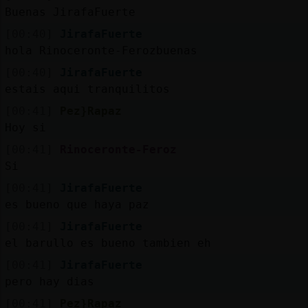
Buenas JirafaFuerte
[00:40]
JirafaFuerte
hola Rinoceronte-Ferozbuenas
[00:40]
JirafaFuerte
estais aqui tranquilitos
[00:41]
Pez}Rapaz
Hoy si
[00:41]
Rinoceronte-Feroz
Si
[00:41]
JirafaFuerte
es bueno que haya paz
[00:41]
JirafaFuerte
el barullo es bueno tambien eh
[00:41]
JirafaFuerte
pero hay dias
[00:41]
Pez}Rapaz