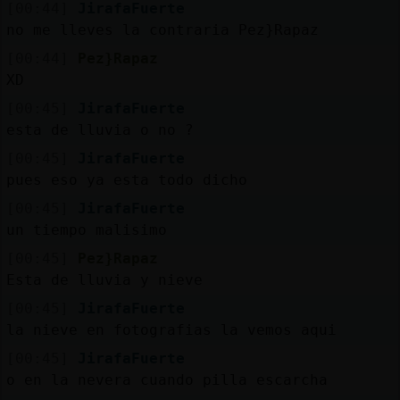
[00:44]
JirafaFuerte
no me lleves la contraria Pez}Rapaz
[00:44]
Pez}Rapaz
XD
[00:45]
JirafaFuerte
esta de lluvia o no ?
[00:45]
JirafaFuerte
pues eso ya esta todo dicho
[00:45]
JirafaFuerte
un tiempo malisimo
[00:45]
Pez}Rapaz
Esta de lluvia y nieve
[00:45]
JirafaFuerte
la nieve en fotografias la vemos aqui
[00:45]
JirafaFuerte
o en la nevera cuando pilla escarcha