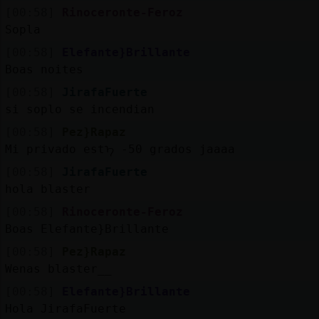
[00:58]
Rinoceronte-Feroz
Sopla
[00:58]
Elefante}Brillante
Boas noites
[00:58]
JirafaFuerte
si soplo se incendian
[00:58]
Pez}Rapaz
Mi privado estᠡ -50 grados jaaaa
[00:58]
JirafaFuerte
hola blaster
[00:58]
Rinoceronte-Feroz
Boas Elefante}Brillante
[00:58]
Pez}Rapaz
Wenas blaster__
[00:58]
Elefante}Brillante
Hola JirafaFuerte