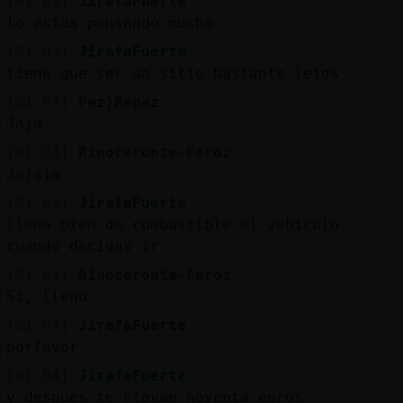
[01:03]
JirafaFuerte
lo estas pensando mucho
[01:03]
JirafaFuerte
tiene que ser un sitio bastante lejos
[01:03]
Pez}Rapaz
Jaja
[01:03]
Rinoceronte-Feroz
Jajaja
[01:03]
JirafaFuerte
llena bien de combustible el vehiculo
cuando decidas ir
[01:04]
Rinoceronte-Feroz
Si, lleno
[01:04]
JirafaFuerte
porfavor
[01:04]
JirafaFuerte
y despues te clavan noventa euros