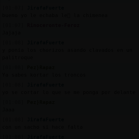
[01:07]
JirafaFuerte
bueno yo le echaba le񡠡 la chimenea
[01:07]
Rinoceronte-Feroz
Jajaja
[01:08]
JirafaFuerte
y ponia los chorizos asando clavados en un
palitroque
[01:08]
Pez}Rapaz
Ya sabes kortar los troncos
[01:08]
JirafaFuerte
yo se cortar lo que se me ponga por delante
[01:08]
Pez}Rapaz
Jaaa
[01:08]
JirafaFuerte
con un sacho si hace falta
[01:08]
JirafaFuerte