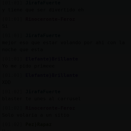
[01:01]
JirafaFuerte
y tiene que ser divertido eh
[01:01]
Rinoceronte-Feroz
Si
[01:01]
JirafaFuerte
mejor eso que estar volando por ahi con la
noche que esta
[01:01]
Elefante}Brillante
Yo me pido primeee
[01:01]
Elefante}Brillante
XDD
[01:02]
JirafaFuerte
blaster te unes al carrusel
[01:02]
Rinoceronte-Feroz
Solo volaria a un sitio
[01:02]
Pez}Rapaz