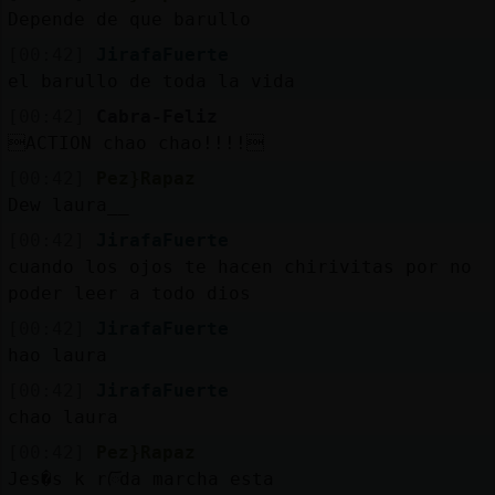
Depende de que barullo
[00:42]
JirafaFuerte
el barullo de toda la vida
[00:42]
Cabra-Feliz
ACTION chao chao!!!!
[00:42]
Pez}Rapaz
Dew laura__
[00:42]
JirafaFuerte
cuando los ojos te hacen chirivitas por no
poder leer a todo dios
[00:42]
JirafaFuerte
hao laura
[00:42]
JirafaFuerte
chao laura
[00:42]
Pez}Rapaz
Jes�s k rᰩda marcha esta