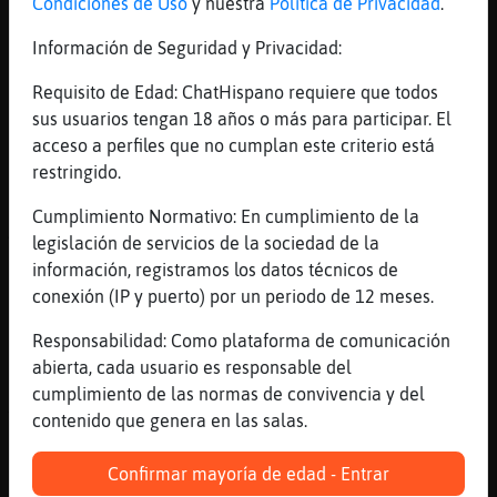
Condiciones de Uso
y nuestra
Política de Privacidad
.
[00:55]
Rinoceronte-Feroz
Seee
Información de Seguridad y Privacidad:
[00:55]
JirafaFuerte
Requisito de Edad: ChatHispano requiere que todos
ya sea de la ducha o del humano
sus usuarios tengan 18 años o más para participar. El
[00:55]
JirafaFuerte
acceso a perfiles que no cumplan este criterio está
pero bienvenido sea
restringido.
[00:55]
Pez}Rapaz
Cumplimiento Normativo: En cumplimiento de la
Ay ay
legislación de servicios de la sociedad de la
[00:55]
JirafaFuerte
información, registramos los datos técnicos de
jalisco
conexión (IP y puerto) por un periodo de 12 meses.
[00:55]
JirafaFuerte
Responsabilidad: Como plataforma de comunicación
no te rajes!!
abierta, cada usuario es responsable del
[00:56]
Pez}Rapaz
cumplimiento de las normas de convivencia y del
Yo alo mio
contenido que genera en las salas.
[00:56]
Rinoceronte-Feroz
Confirmar mayoría de edad - Entrar
Q es lo tuyo