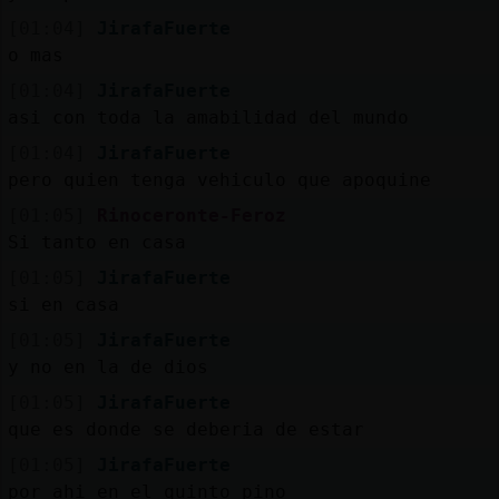
[01:04]
JirafaFuerte
o mas
[01:04]
JirafaFuerte
asi con toda la amabilidad del mundo
[01:04]
JirafaFuerte
pero quien tenga vehiculo que apoquine
[01:05]
Rinoceronte-Feroz
Si tanto en casa
[01:05]
JirafaFuerte
si en casa
[01:05]
JirafaFuerte
y no en la de dios
[01:05]
JirafaFuerte
que es donde se deberia de estar
[01:05]
JirafaFuerte
por ahi en el quinto pino