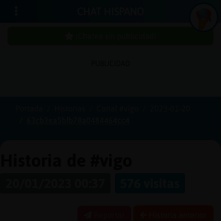
CHAT HISPANO
¡Chatea sin publicidad!
PUBLICIDAD
In
ic
ia
r
e
s
ió
n
s
Portada
Historias
Canal #vigo
2023-01-20
¡C
h
a
te
a
in
u
b
lic
id
a
d
63cb3ea5bfb78a0484464cc4
s
p
!
Historia de #vigo
20/01/2023 00:37
576 visitas
C
re
a
r
n
a
u
e
n
ta
u
c
Reportar
Historia anterior