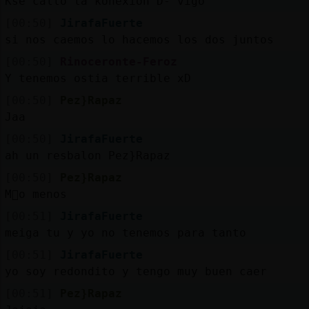
Kse callo la konexion D- vigo
[00:50]
JirafaFuerte
si nos caemos lo hacemos los dos juntos
[00:50]
Rinoceronte-Feroz
Y tenemos ostia terrible xD
[00:50]
Pez}Rapaz
Jaa
[00:50]
JirafaFuerte
ah un resbalon Pez}Rapaz
[00:50]
Pez}Rapaz
M᳠o menos
[00:51]
JirafaFuerte
meiga tu y yo no tenemos para tanto
[00:51]
JirafaFuerte
yo soy redondito y tengo muy buen caer
[00:51]
Pez}Rapaz