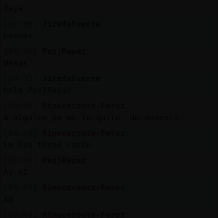
Jaja
[00:39]
JirafaFuerte
buenas
[00:39]
Pez}Rapaz
Wenas
[00:39]
JirafaFuerte
hola Pez}Rapaz
[00:39]
Rinoceronte-Feroz
A alguien ya me lo quité, de momento
[00:40]
Rinoceronte-Feroz
Em éso tiene razón
[00:40]
Pez}Rapaz
Ay si
[00:40]
Rinoceronte-Feroz
Xd
[00:40]
Rinoceronte-Feroz