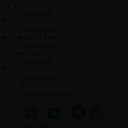
aun que prefiero un hacha
[01:09]
Pez}Rapaz
Mejor hacha
[01:09]
JirafaFuerte
me llamaban el hacha
[01:09]
JirafaFuerte
el hombre hacha
[01:09]
Pez}Rapaz
Mu bien
[01:09]
JirafaFuerte
ya te digo
[01:09]
Rinoceronte-Feroz
Champán
[01:09]
JirafaFuerte
|
Facebook
Twitter
-3
co񥠬a cosa ya pinta mejor meiga
[01:10]
Pez}Rapaz