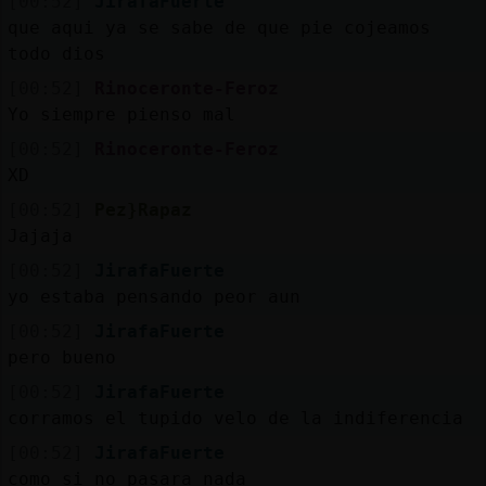
[00:52]
JirafaFuerte
que aqui ya se sabe de que pie cojeamos
todo dios
[00:52]
Rinoceronte-Feroz
Yo siempre pienso mal
[00:52]
Rinoceronte-Feroz
XD
[00:52]
Pez}Rapaz
Jajaja
[00:52]
JirafaFuerte
yo estaba pensando peor aun
[00:52]
JirafaFuerte
pero bueno
[00:52]
JirafaFuerte
corramos el tupido velo de la indiferencia
[00:52]
JirafaFuerte
como si no pasara nada