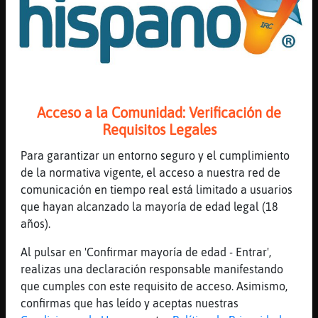
La ducha sirve
[00:53]
JirafaFuerte
xa caliente
[00:54]
Pez}Rapaz
Para lo mal pensados ducha fr�meiga_
Acceso a la Comunidad: Verificación de
[00:54]
JirafaFuerte
Requisitos Legales
en agua fria no me meto yo ni bajo tortura
[00:54]
Rinoceronte-Feroz
Para garantizar un entorno seguro y el cumplimiento
Como quieran, yo no puedo fria
de la normativa vigente, el acceso a nuestra red de
comunicación en tiempo real está limitado a usuarios
[00:54]
Pez}Rapaz
que hayan alcanzado la mayoría de edad legal (18
Jajajaa
años).
[00:54]
JirafaFuerte
prefiero pensar mal todo el rato
Al pulsar en 'Confirmar mayoría de edad - Entrar',
realizas una declaración responsable manifestando
[00:55]
JirafaFuerte
que cumples con este requisito de acceso. Asimismo,
a que si meiga aqui calorcito todo el que
confirmas que has leído y aceptas nuestras
queramos