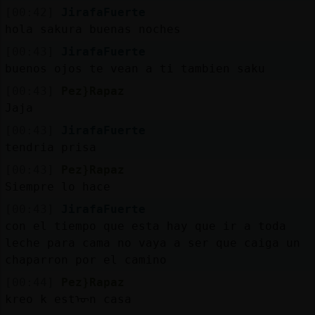
[00:42]
JirafaFuerte
hola sakura buenas noches
[00:43]
JirafaFuerte
buenos ojos te vean a ti tambien saku
[00:43]
Pez}Rapaz
Jaja
[00:43]
JirafaFuerte
tendria prisa
[00:43]
Pez}Rapaz
Siempre lo hace
[00:43]
JirafaFuerte
con el tiempo que esta hay que ir a toda
leche para cama no vaya a ser que caiga un
chaparron por el camino
[00:44]
Pez}Rapaz
kreo k estᠥn casa