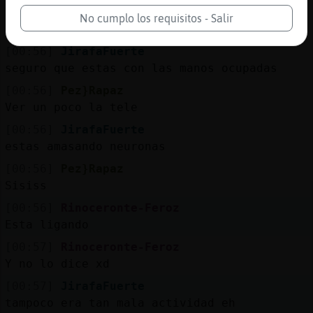
[00:56]
JirafaFuerte
No cumplo los requisitos - Salir
que estaras haciendo tu
[00:56]
JirafaFuerte
seguro que estas con las manos ocupadas
[00:56]
Pez}Rapaz
Ver un poco la tele
[00:56]
JirafaFuerte
estas amasando neuronas
[00:56]
Pez}Rapaz
Sisiss
[00:56]
Rinoceronte-Feroz
Esta ligando
[00:57]
Rinoceronte-Feroz
Y no lo dice xd
[00:57]
JirafaFuerte
tampoco era tan mala actividad eh