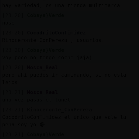
hay variedad, es una tienda multimarca
[23:20]
Cobaya}Verde
nose
[23:20]
CocodriloConTimidez
Rinoceronte_ConPereza , usuarios.
[23:20]
Cobaya}Verde
voy poco no tengo coche jajaj
[23:20]
Mosca_Real
pero ahi puedes ir caminando, si no esta
lejos
[23:21]
Mosca_Real
una vez pasas el tunel
[23:21]
Rinoceronte_ConPereza
CocodriloConTimidez el único que vale la
pena soy yo 😂
[23:21]
Cobaya}Verde