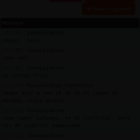
Historia siguiente
Mensaje
Reserva
[22:48]
Cobaya}Verde
alias
shake: hola
[22:48]
Cobaya}Verde
como va?
Actuali
[22:48]
Cobaya}Verde
contras
no tienes frio?
[22:50]
Rinoceronte_ConPereza
Shake ayer a las 19:30 en el campo de
Actuali
hockey, siete grados
IP
[22:50]
Cobaya}Verde
virtual
como saber sabemos, es un factorial, pero
has de invertir demasiado
[22:51]
Cobaya}Verde