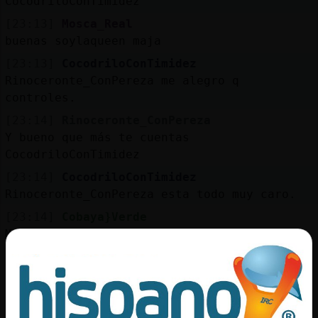
CocodriloConTimidez
[23:13]
Mosca_Real
buenas soylaqueen maja
[23:13]
CocodriloConTimidez
Rinoceronte_ConPereza me alegro q
controles.
[23:14]
Rinoceronte_ConPereza
Y bueno que más te cuentas
CocodriloConTimidez
[23:14]
CocodriloConTimidez
Rinoceronte_ConPereza esta todo muy caro.
[23:14]
Cobaya}Verde
Mosca_Real: como llevamos el fresquete?
[23:15]
Mosca_Real
[Cobaya}Verde] me has guardado pastelitos�
[23:15]
Mosca_Real
buah yo mal, odio el invierno