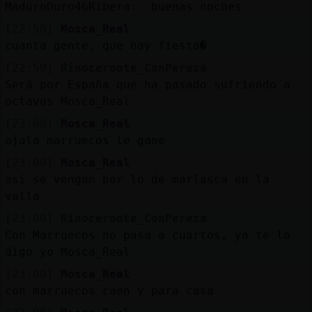
Mis
MaduroDuro46Ribera: buenas noches
blogs
[22:58]
Mosca_Real
cuanta gente, que hay fiesta�
[22:59]
Rinoceronte_ConPereza
Será por España que ha pasado sufriendo a
Mis
octavos Mosca_Real
foros
[23:00]
Mosca_Real
ojala marruecos le gane
[23:00]
Mosca_Real
Registr
asi se vengan por lo de marlasca en la
un
valla
canal
[23:00]
Rinoceronte_ConPereza
Con Marruecos no pasa a cuartos, ya te lo
digo yo Mosca_Real
Más
[23:00]
Mosca_Real
gestion
con marruecos caen y para casa