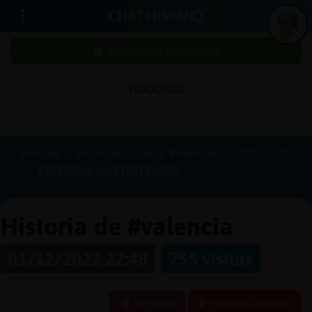
CHAT HISPANO
¡Chatea sin publicidad!
PUBLICIDAD
Iniciar
sesión
Portada
Historias
Canal #valencia
2022-12-01
638953bbe3e4916b3514fff5
¡Chatea
sin
publici
Historia de #valencia
01/12/2022 22:48
755 visitas
Crear
una
Reportar
Historia anterior
cuenta