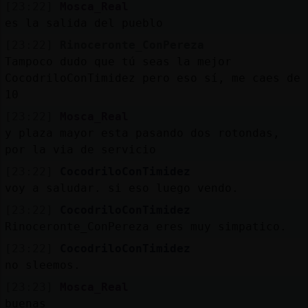
[23:22]
Mosca_Real
es la salida del pueblo
[23:22]
Rinoceronte_ConPereza
Tampoco dudo que tú seas la mejor
CocodriloConTimidez pero eso sí, me caes de
10
[23:22]
Mosca_Real
y plaza mayor esta pasando dos rotondas,
por la via de servicio
[23:22]
CocodriloConTimidez
voy a saludar. si eso luego vendo.
[23:22]
CocodriloConTimidez
Rinoceronte_ConPereza eres muy simpatico.
[23:22]
CocodriloConTimidez
no sleemos.
[23:23]
Mosca_Real
buenas