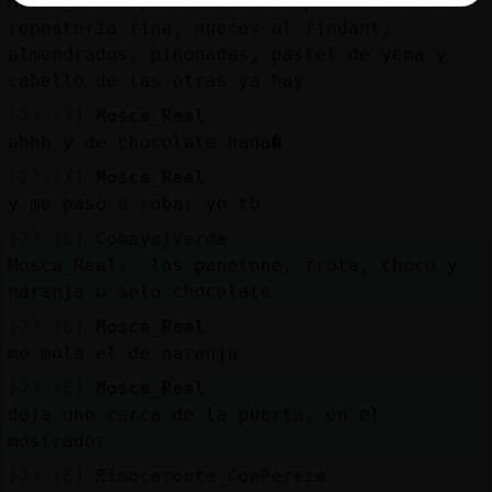
Mosca_Real: pues mañaana empiezan con la
reposteria fina, nueces al findant,
almendrados, piñonadas, pastel de yema y
cabello de las otras ya hay
[23:17]
Mosca_Real
ahhh y de chocolate nada�
[23:17]
Mosca_Real
y me paso a robar yo tb
[23:18]
Cobaya}Verde
Mosca_Real: los panetone, fruta, choco y
naranja o solo chocolate
[23:18]
Mosca_Real
me mola el de naranja
[23:18]
Mosca_Real
deja uno cerca de la puerta, en el
mostrador
[23:18]
Rinoceronte_ConPereza