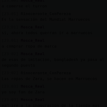
[23:00]
Mosca_Real
a comerse el turron
[23:01]
Rinoceronte_ConPereza
Es la sensación del Mundial Marruecos
[23:01]
Mosca_Real
si, ahora todos querran ir a marruecos
[23:01]
Mosca_Real
a comprar ropa de marca
[23:02]
Mosca_Real
de esas de imitacion, bangladesh ya pasa al
segundo puesto
[23:02]
Rinoceronte_ConPereza
Las ropas de Zara, se hacen en Marruecos
[23:03]
Mosca_Real
yo soy fan de Zara
[23:03]
Mosca_Real
ma񡮡 ire a la inaguracion de la tienda mas