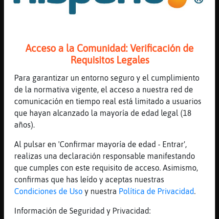
[23:15]
Mosca_Real
quiero verano yaaaaa
[23:15]
Cobaya}Verde
Acceso a la Comunidad: Verificación de
Mosca_Real: nooo me los he comido jajja,
Requisitos Legales
[23:15]
Mosca_Real
Para garantizar un entorno seguro y el cumplimiento
bueno ma񡮡 me voy de compras a la tienda
de la normativa vigente, el acceso a nuestra red de
nueva de zara, ahi estoy calentito
comunicación en tiempo real está limitado a usuarios
[23:15]
Mosca_Real
que hayan alcanzado la mayoría de edad legal (18
[Cobaya}Verde] que fuerte chee
años).
[23:15]
CocodriloConTimidez
Al pulsar en 'Confirmar mayoría de edad - Entrar',
si veo llegar al verano.. le pego un tiro.
realizas una declaración responsable manifestando
[23:15]
Rinoceronte_ConPereza
que cumples con este requisito de acceso. Asimismo,
Demasiado caro @CocodriloConTimidez y los
confirmas que has leído y aceptas nuestras
sueldos como siempre cayendo en picado
Condiciones de Uso
y nuestra
Política de Privacidad
.
[23:15]
Mosca_Real
Información de Seguridad y Privacidad:
el verano vendra pronto para no irse jamas