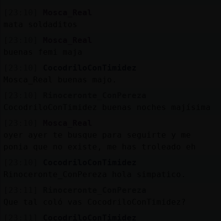
[23:10]
Mosca_Real
mata soldaditos
[23:10]
Mosca_Real
buenas femi maja
[23:10]
CocodriloConTimidez
Mosca_Real buenas majo.
[23:10]
Rinoceronte_ConPereza
CocodriloConTimidez buenas noches majísima
[23:10]
Mosca_Real
oyer ayer te busque para seguirte y me
ponia que no existe, me has troleado eh
[23:10]
CocodriloConTimidez
Rinoceronte_ConPereza hola simpatico.
[23:11]
Rinoceronte_ConPereza
Que tal coló vas CocodriloConTimidez?
[23:11]
CocodriloConTimidez