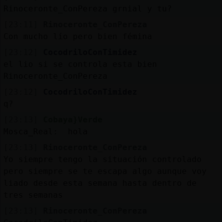
Rinoceronte_ConPereza grnial y tu?
[23:11]
Rinoceronte_ConPereza
Con mucho lío pero bien fémina
[23:12]
CocodriloConTimidez
el lio si se controla esta bien
Rinoceronte_ConPereza
[23:12]
CocodriloConTimidez
q?
[23:13]
Cobaya}Verde
Mosca_Real: hola
[23:13]
Rinoceronte_ConPereza
Yo siempre tengo la situación controlado
pero siempre se te escapa algo aunque voy
liado desde esta semana hasta dentro de
tres semanas
[23:13]
Rinoceronte_ConPereza