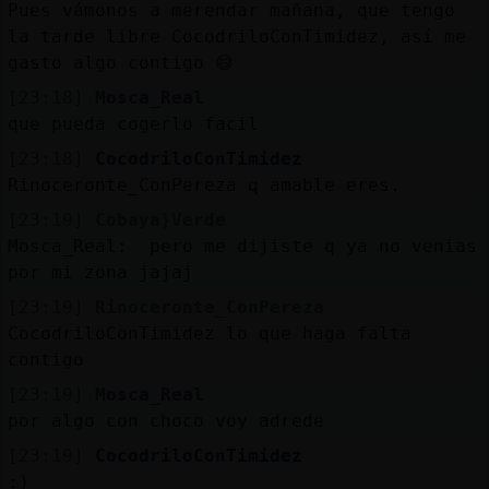
Pues vámonos a merendar mañana, que tengo
la tarde libre CocodriloConTimidez, así me
gasto algo contigo 😅
[23:18]
Mosca_Real
que pueda cogerlo facil
[23:18]
CocodriloConTimidez
Rinoceronte_ConPereza q amable eres.
[23:19]
Cobaya}Verde
Mosca_Real: pero me dijiste q ya no venias
por mi zona jajaj
[23:19]
Rinoceronte_ConPereza
CocodriloConTimidez lo que haga falta
contigo
[23:19]
Mosca_Real
por algo con choco voy adrede
[23:19]
CocodriloConTimidez
:)