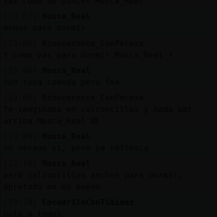
Vas como un pincel Mosca_Real
[23:07]
Mosca_Real
menos para dormir
[23:08]
Rinoceronte_ConPereza
Y como vas para dormir Mosca_Real ?
[23:08]
Mosca_Real
con ropa comoda pero fea
[23:09]
Rinoceronte_ConPereza
Te imaginaba en calzoncillos y nada por
arriba Mosca_Real 😅
[23:09]
Mosca_Real
en verano si, pero ya refresca
[23:10]
Mosca_Real
pero calzoncillos anchos para dormir,
apretado no es bueno
[23:10]
CocodriloConTimidez
hola a todos.