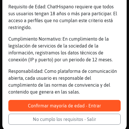
[23:16]
Cobaya}Verde
Requisito de Edad: ChatHispano requiere que todos
Mosca_Real: en el trabajo se está genial,
sus usuarios tengan 18 años o más para participar. El
pues tengo unas ganas q cuezan las primeras
acceso a perfiles que no cumplan este criterio está
pastas para probarlas jeje
restringido.
[23:16]
Mosca_Real
Cumplimiento Normativo: En cumplimiento de la
pastas de que�
legislación de servicios de la sociedad de la
[23:16]
CocodriloConTimidez
información, registramos los datos técnicos de
Rinoceronte_ConPereza si, pero para q esta
conexión (IP y puerto) por un periodo de 12 meses.
el dinero??
Responsabilidad: Como plataforma de comunicación
[23:16]
Rinoceronte_ConPereza
abierta, cada usuario es responsable del
Para gastarlo CocodriloConTimidez
cumplimiento de las normas de convivencia y del
[23:16]
CocodriloConTimidez
contenido que genera en las salas.
sacto Rinoceronte_ConPereza, asi pienso yo.
Confirmar mayoría de edad - Entrar
[23:17]
CocodriloConTimidez
y oreja?
No cumplo los requisitos - Salir
[23:17]
Cobaya}Verde