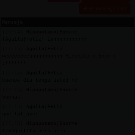
Historia siguiente
Mensaje
Reserva
[11:14]
Hipopotamo{Enorme
alias
[Aguila}Feliz] iehhhhhhhhhhh
[11:15]
Aguila}Feliz
weeeeeeeehhhhhhhhhhh Hipopotamo{Enorme
Actuali
:*******
contras
[11:15]
Aguila}Feliz
buenos dia tenga usted xD
[11:15]
Hipopotamo{Enorme
Actuali
buenas
IP
[11:15]
Aguila}Feliz
virtual
que tal ayer
[11:15]
Hipopotamo{Enorme
tranquilito pero bien