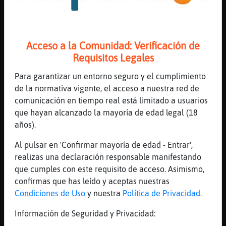
y media como que no ibamos a poder pasar
[11:16]
MosquitoSuave
x fuensalida o zona
Acceso a la Comunidad: Verificación de
[11:17]
Hipopotamo{Enorme
Requisitos Legales
asi que nos fuimos
[11:17]
Aguila}Feliz
Para garantizar un entorno seguro y el cumplimiento
para entrar por la lisyta era hasta la 1 y
de la normativa vigente, el acceso a nuestra red de
media
comunicación en tiempo real está limitado a usuarios
que hayan alcanzado la mayoría de edad legal (18
[11:17]
Hipopotamo{Enorme
años).
el c�ulo una cola que flipas
[11:17]
Aguila}Feliz
Al pulsar en 'Confirmar mayoría de edad - Entrar',
el circulo se pone ultimamente hasta arriba
realizas una declaración responsable manifestando
que cumples con este requisito de acceso. Asimismo,
[11:17]
Hipopotamo{Enorme
confirmas que has leído y aceptas nuestras
si, pero creo que va gente m᳠jovencita
Condiciones de Uso
y nuestra
Política de Privacidad
.
[11:18]
Aguila}Feliz
al c�ulo, si
Información de Seguridad y Privacidad: