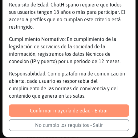
[11:18]
Aguila}Feliz
Requisito de Edad: ChatHispano requiere que todos
a sithons va gebte de nuestra edad
sus usuarios tengan 18 años o más para participar. El
[11:18]
Hipopotamo{Enorme
acceso a perfiles que no cumplan este criterio está
llegu頡 casa pues a las 4 y cuarto o asi
restringido.
[11:19]
Aguila}Feliz
Cumplimiento Normativo: En cumplimiento de la
estos d�
legislación de servicios de la sociedad de la
[11:19]
Aguila}Feliz
información, registramos los datos técnicos de
va haber genbte para aburrri
conexión (IP y puerto) por un periodo de 12 meses.
[11:19]
Aguila}Feliz
Responsabilidad: Como plataforma de comunicación
como hay cenas y esas cosas...
abierta, cada usuario es responsable del
[11:20]
Hipopotamo{Enorme
cumplimiento de las normas de convivencia y del
si, es lo que toca
contenido que genera en las salas.
[11:20]
Aguila}Feliz
Confirmar mayoría de edad - Entrar
y luego llegarᠥnero
[11:20]
Aguila}Feliz
No cumplo los requisitos - Salir
y menos gente xD