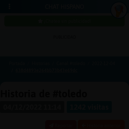
CHAT HISPANO
¡Chatea sin publicidad!
PUBLICIDAD
Iniciar
sesión
Portada
Historias
Canal #toledo
2022-12-04
638d4893e264bb73b43e69dc
¡Chatea
sin
publici
Historia de #toledo
04/12/2022 11:14
1242 visitas
Crear
una
Reportar
Historia anterior
cuenta