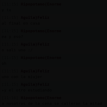
Mis
[11:15]
Hipopotamo{Enorme
blogs
y tu
[11:15]
Aguila}Feliz
al final en casa
Mis
[11:15]
Hipopotamo{Enorme
foros
ea y eso?
[11:15]
Aguila}Feliz
o sali󠮩 uno :/
Registr
[11:15]
Hipopotamo{Enorme
un
oh
canal
[11:15]
Aguila}Feliz
uno con la miujer
[11:15]
Aguila}Feliz
+y el otro estudiando
Más
gestion
[11:16]
Hipopotamo{Enorme
a nosotros de la cena se calleron la mitad