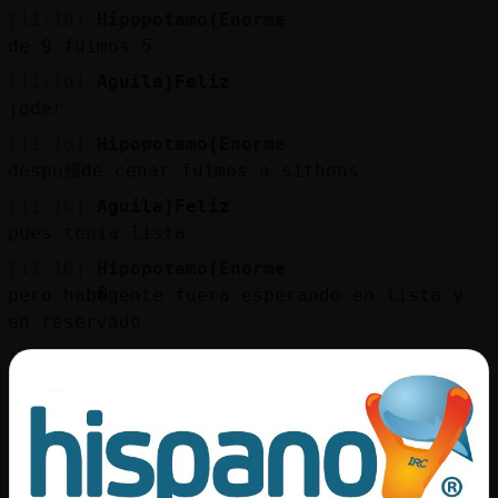
[11:16]
Hipopotamo{Enorme
de 9 fuimos 5
[11:16]
Aguila}Feliz
joder
[11:16]
Hipopotamo{Enorme
despu鳠de cenar fuimos a sithons
[11:16]
Aguila}Feliz
pues tenia lista
[11:16]
Hipopotamo{Enorme
pero hab�gente fuera esperando en lista y
en reservado
[11:16]
Aguila}Feliz
hubieras pasado sin hacer cola y por la
patilla
[11:16]
Hipopotamo{Enorme
y nos dijeron unas chicas que hasta las dos