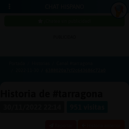
CHAT HISPANO
¡Chatea sin publicidad!
PUBLICIDAD
Iniciar
sesión
Portada
Historias
Canal #tarragona
2022-11-30
6388020a7cf2c643686c72a0
¡Chatea
sin
publici
Historia de #tarragona
30/11/2022 22:14
951 visitas
Crear
una
Reportar
Historia anterior
cuenta