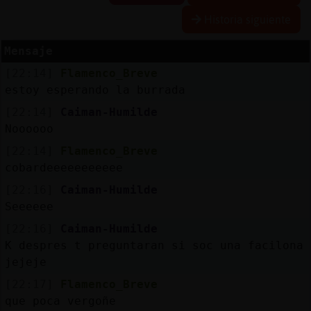
Historia siguiente
Mensaje
Reserva
[22:14]
Flamenco_Breve
alias
estoy esperando la burrada
[22:14]
Caiman-Humilde
Noooooo
Actuali
[22:14]
Flamenco_Breve
contras
cobardeeeeeeeeeee
[22:16]
Caiman-Humilde
Seeeeee
Actuali
[22:16]
Caiman-Humilde
IP
K despres t preguntaran si soc una facilona
virtual
jejeje
[22:17]
Flamenco_Breve
que poca vergoñe