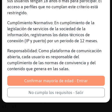
sus usuarios tengan 18 años o más para participar. El
jjjjjjjjjjjjjjjjj
acceso a perfiles que no cumplan este criterio está
[22:20]
Flamenco_Breve
restringido.
nasssssssssssssss perlablanca0
Cumplimiento Normativo: En cumplimiento de la
[22:21]
Caiman-Humilde
legislación de servicios de la sociedad de la
🤣🤣🤣
información, registramos los datos técnicos de
[22:21]
Caiman-Humilde
conexión (IP y puerto) por un periodo de 12 meses.
Perlaaaa :*
Responsabilidad: Como plataforma de comunicación
[22:21]
Flamenco_Breve
abierta, cada usuario es responsable del
ya me puedes venir a defender
cumplimiento de las normas de convivencia y del
[22:21]
Flamenco_Breve
contenido que genera en las salas.
que mi virtud corre
peligroooooooooooooooooooooo
Confirmar mayoría de edad - Entrar
[22:21]
Caiman-Humilde
T defenses sol peon
No cumplo los requisitos - Salir
[22:21]
Flamenco_Breve
si, si