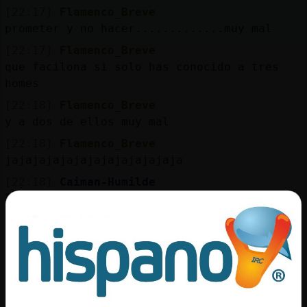
Mis
[22:17]
Flamenco_Breve
blogs
prometer y no hacer.............muy mal
[22:17]
Flamenco_Breve
que facilona si solo has conocido a tres
homes
Mis
foros
[22:18]
Flamenco_Breve
y a dos de ellos muy mal
[22:18]
Flamenco_Breve
jajajajajajajajajajajajaja
Registr
un
[22:18]
Caiman-Humilde
canal
Totalment
[22:18]
Caiman-Humilde
Nomes t salves tu
[22:18]
Flamenco_Breve
Más
jajajajajajajajajajajajajajajajaja
gestion
[22:18]
Flamenco_Breve