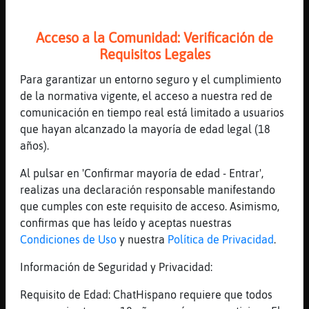
ainssssssssssssssss
[22:18]
Flamenco_Breve
Acceso a la Comunidad: Verificación de
eso es acoso, que lo sepas
Requisitos Legales
[22:18]
Caiman-Humilde
Para garantizar un entorno seguro y el cumplimiento
Bahhhhhh
de la normativa vigente, el acceso a nuestra red de
[22:18]
Flamenco_Breve
comunicación en tiempo real está limitado a usuarios
se lo direa LeonTenaz
que hayan alcanzado la mayoría de edad legal (18
[22:19]
LeonTenaz
años).
ui
Al pulsar en 'Confirmar mayoría de edad - Entrar',
[22:19]
LeonTenaz
realizas una declaración responsable manifestando
hi hagi pau
que cumples con este requisito de acceso. Asimismo,
[22:19]
LeonTenaz
confirmas que has leído y aceptas nuestras
=)
Condiciones de Uso
y nuestra
Política de Privacidad
.
[22:19]
Flamenco_Breve
Información de Seguridad y Privacidad:
solo faltaria el pau pa hacer un trio
Requisito de Edad: ChatHispano requiere que todos
[22:19]
Flamenco_Breve