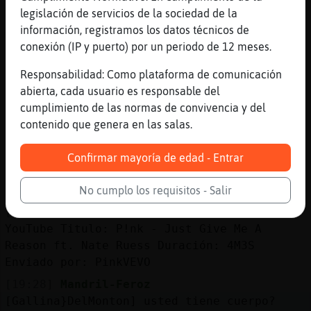
legislación de servicios de la sociedad de la
[19:27]
Gallina}DelMonton
información, registramos los datos técnicos de
me acordao de una cancion
conexión (IP y puerto) por un periodo de 12 meses.
[19:28]
Mandril-Feroz
yo las quiero ciberneticas
Responsabilidad: Como plataforma de comunicación
abierta, cada usuario es responsable del
[19:28]
Mandril-Feroz
cumplimiento de las normas de convivencia y del
si no, me cohibo
contenido que genera en las salas.
[19:28]
Lince{Especial
CaRa_SaNgRiEntA y millones!!!!
Confirmar mayoría de edad - Entrar
[19:28]
Delfin{ConBravura
https://www.youtube.com/watch?v=OpQFFLBMEPI
No cumplo los requisitos - Salir
[19:28]
DelfinConBravura
YouTube Titulo: P!nk - Just Give Me A
Reason ft. Nate Ruess Duración: 4M3S
Enviado por: PinkVEVO
[19:28]
Mandril-Feroz
[Gallina}DelMonton] usted tiene cuerpo?