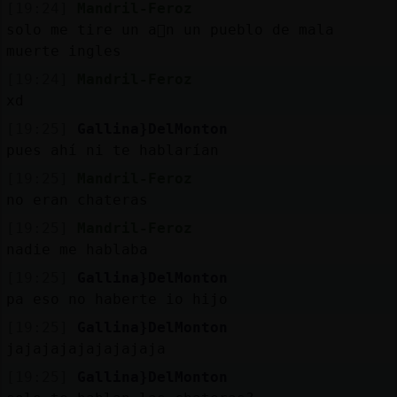
[19:24]
Mandril-Feroz
solo me tire un a񯠥n un pueblo de mala
muerte ingles
[19:24]
Mandril-Feroz
xd
[19:25]
Gallina}DelMonton
pues ahí ni te hablarían
[19:25]
Mandril-Feroz
no eran chateras
[19:25]
Mandril-Feroz
nadie me hablaba
[19:25]
Gallina}DelMonton
pa eso no haberte io hijo
[19:25]
Gallina}DelMonton
jajajajajajajajaja
[19:25]
Gallina}DelMonton