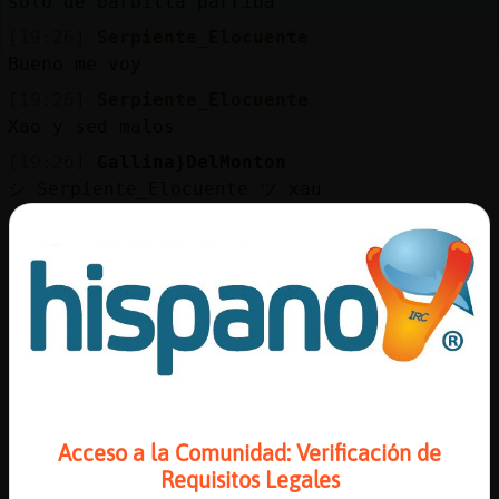
solo de barbilla parriba
[19:26]
Serpiente_Elocuente
Bueno me voy
[19:26]
Serpiente_Elocuente
Xao y sed malos
[19:26]
Gallina}DelMonton
シ Serpiente_Elocuente ツ xau
[19:26]
Gallina}DelMonton
tú anímame a ser mala
[19:26]
Serpiente_Elocuente
Xao Gallina}DelMonton yo ya soy maloo xD
[19:27]
Delfin{ConBravura
mas mala jajaja
[19:27]
Gallina}DelMonton
no me ha entendío
Acceso a la Comunidad: Verificación de
[19:27]
Delfin{ConBravura
Requisitos Legales