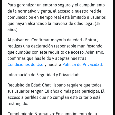
Gallina}DelMonton: tienes k serlo mas aun
Para garantizar un entorno seguro y el cumplimiento
[19:27]
Gallina}DelMonton
de la normativa vigente, el acceso a nuestra red de
da igual
comunicación en tiempo real está limitado a usuarios
[19:27]
Gallina}DelMonton
que hayan alcanzado la mayoría de edad legal (18
x'D
años).
[19:27]
Gallina}DelMonton
Al pulsar en 'Confirmar mayoría de edad - Entrar',
シ Delfin{ConBravura ツ no quiero q me echen
realizas una declaración responsable manifestando
aún
que cumples con este requisito de acceso. Asimismo,
[19:27]
Delfin{ConBravura
confirmas que has leído y aceptas nuestras
Gallina}DelMonton: jajajaja
Condiciones de Uso
y nuestra
Política de Privacidad
.
[19:27]
Lince{Especial
Información de Seguridad y Privacidad:
Delfin{ConBravura yo ya terminé de criar
hace uhhhhhh
Requisito de Edad: ChatHispano requiere que todos
sus usuarios tengan 18 años o más para participar. El
[19:27]
Delfin{ConBravura
acceso a perfiles que no cumplan este criterio está
Lince{Especial: jajajajajaja otra, ajajaja
restringido.
[19:27]
Gallina}DelMonton
ay
Cumplimiento Normativo: En cumplimiento de la