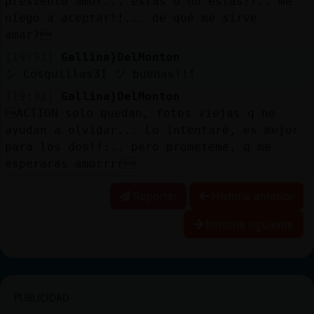
presiento amor... estas o no estas??.. me
niego a aceptar!!... de qué me sirve
amar?
[19:31]
Gallina}DelMonton
シ Cosquillas31 ツ buenas!!!
[19:32]
Gallina}DelMonton
ACTION solo quedan, fotos viejas q no
ayudan a olvidar... Lo intentaré, es mejor
para los dos!!:.. pero prometeme, q me
esperaras amorrrr
Reportar
Historia anterior
Historia siguiente
PUBLICIDAD