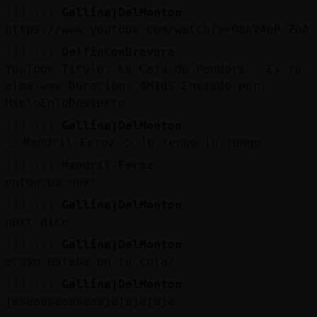
[19:29]
Gallina}DelMonton
https://www.youtube.com/watch?v=08nV4oP-ZuA
[19:29]
DelfinConBravura
YouTube Titulo: La Caja de Pandora - Es tu
alma.wmv Duración: 4M10S Enviado por:
HieloEnTuDesierto
[19:29]
Gallina}DelMonton
シ Mandril-Feroz ツ lo tengo lo tengo
[19:29]
Mandril-Feroz
entonces next
[19:29]
Gallina}DelMonton
next dice
[19:29]
Gallina}DelMonton
acaso estaba en tu cola?
[19:29]
Gallina}DelMonton
jaaaaaaaaaaaaajajajajaja