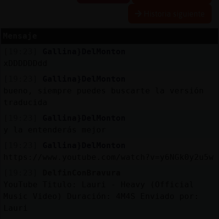
Historia siguiente
Mensaje
Reserva
[19:23]
Gallina}DelMonton
alias
xDDDDDDdd
[19:23]
Gallina}DelMonton
bueno, siempre puedes buscarte la versión
Actuali
traducida
contras
[19:23]
Gallina}DelMonton
y la entenderás mejor
[19:23]
Gallina}DelMonton
Actuali
https://www.youtube.com/watch?v=y6NGk0y2u5w
IP
[19:23]
DelfinConBravura
virtual
YouTube Titulo: Lauri - Heavy (Official
Music Video) Duración: 4M4S Enviado por:
Lauri