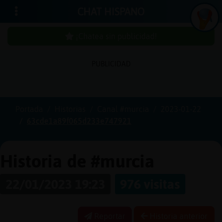
CHAT HISPANO
¡Chatea sin publicidad!
PUBLICIDAD
Iniciar
sesión
Portada
Historias
Canal #murcia
2023-01-22
63cde1a89f065d233e747921
¡Chatea
sin
publici
Historia de #murcia
22/01/2023 19:23
976 visitas
Crear
una
Reportar
Historia anterior
cuenta