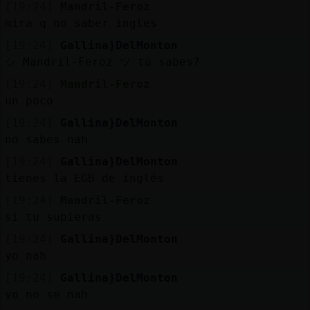
Mis
[19:24]
Mandril-Feroz
blogs
mira q no saber ingles
[19:24]
Gallina}DelMonton
シ Mandril-Feroz ツ tú sabes?
[19:24]
Mandril-Feroz
Mis
un poco
foros
[19:24]
Gallina}DelMonton
no sabes nah
[19:24]
Gallina}DelMonton
Registr
tienes la EGB de inglés
un
canal
[19:24]
Mandril-Feroz
si tu supieras
[19:24]
Gallina}DelMonton
yo nah
Más
[19:24]
Gallina}DelMonton
gestion
yo no se nah