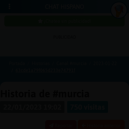
CHAT HISPANO
¡Chatea sin publicidad!
PUBLICIDAD
Iniciar
sesión
Portada
Historias
Canal #murcia
2023-01-22
63cde1a79f065d233e74791f
¡Chatea
sin
publici
Historia de #murcia
22/01/2023 19:02
750 visitas
Crear
una
Reportar
Historia anterior
cuenta