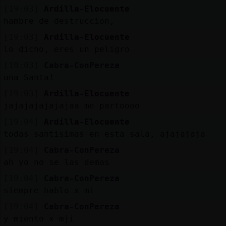
Mis
[19:03]
Ardilla-Elocuente
blogs
hambre de destruccion,
[19:03]
Ardilla-Elocuente
lo dicho, eres un peligro
Mis
[19:03]
Cabra-ConPereza
foros
una Santa!
[19:03]
Ardilla-Elocuente
jajajajajajajaa me partoooo
Registr
[19:04]
Ardilla-Elocuente
un
todas santisimas en esta sala, ajajajaja
canal
[19:04]
Cabra-ConPereza
ah yo no se las demas
[19:04]
Cabra-ConPereza
siempre hablo x mi
Más
gestion
[19:04]
Cabra-ConPereza
y miento x mji