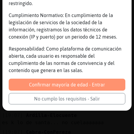
restringido.
te he llamado yo mentirosa?
[19:06]
Cabra-ConPereza
Cumplimiento Normativo: En cumplimiento de la
jaaaaaaaaaaaaajajajajajaja
legislación de servicios de la sociedad de la
información, registramos los datos técnicos de
[19:06]
Cabra-ConPereza
conexión (IP y puerto) por un periodo de 12 meses.
hombre, sutilmente
[19:07]
Cabra-ConPereza
Responsabilidad: Como plataforma de comunicación
has dicho q no me crees
abierta, cada usuario es responsable del
cumplimiento de las normas de convivencia y del
[19:07]
Cabra-ConPereza
contenido que genera en las salas.
pero escucha
[19:07]
Ardilla-Elocuente
Confirmar mayoría de edad - Entrar
Cabra-ConPereza: he dicho k creeria ke eres 
[19:07]
Cabra-ConPereza
No cumplo los requisitos - Salir
q haces bien en no hacerlo x'D
[19:07]
Ardilla-Elocuente
es k lo de santa... no cuelaaaaaaa
[19:07]
Cabra-ConPereza