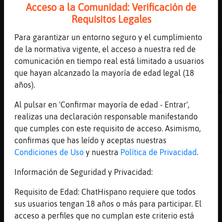
[19:06]
Murcielago{ConBravura
Acceso a la Comunidad: Verificación de
Serpiente-Fugaz ha escrito 481 líneas, el 0.
Requisitos Legales
lineas del canal y está en la 14º posición .
Para garantizar un entorno seguro y el cumplimiento
aleatoria: ( 17.1. 13:59 ) "Monipegui
de la normativa vigente, el acceso a nuestra red de
:@@@@@@@@@@@@@@@@@@@@@@@@@@@..." .Si quieres
comunicación en tiempo real está limitado a usuarios
entero escribe : !Web
que hayan alcanzado la mayoría de edad legal (18
[19:06]
Ardilla-Elocuente
años).
Cabra-ConPereza: quedate solo con lo de guap
Al pulsar en 'Confirmar mayoría de edad - Entrar',
[19:06]
Cabra-ConPereza
realizas una declaración responsable manifestando
y mentirosa
que cumples con este requisito de acceso. Asimismo,
[19:06]
Ardilla-Elocuente
confirmas que has leído y aceptas nuestras
que lo de las mentiras, ejem
Condiciones de Uso
y nuestra
Política de Privacidad
.
[19:06]
Cabra-ConPereza
Información de Seguridad y Privacidad:
me quedo con todo
[19:06]
Cabra-ConPereza
Requisito de Edad: ChatHispano requiere que todos
x'D
sus usuarios tengan 18 años o más para participar. El
acceso a perfiles que no cumplan este criterio está
[19:06]
Ardilla-Elocuente