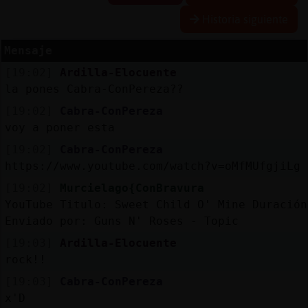
Historia siguiente
Mensaje
Reserva
[19:02]
Ardilla-Elocuente
alias
la pones Cabra-ConPereza??
[19:02]
Cabra-ConPereza
voy a poner esta
Actuali
[19:02]
Cabra-ConPereza
contras
https://www.youtube.com/watch?v=oMfMUfgjiLg
[19:02]
Murcielago{ConBravura
YouTube Titulo: Sweet Child O' Mine Duración
Actuali
Enviado por: Guns N' Roses - Topic
IP
[19:03]
Ardilla-Elocuente
virtual
rock!!
[19:03]
Cabra-ConPereza
x'D