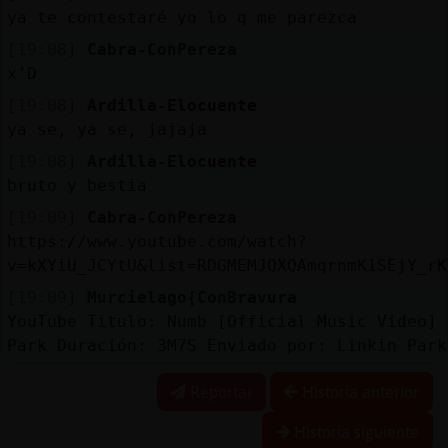
ya te contestaré yo lo q me parezca
[19:08]
Cabra-ConPereza
x'D
[19:08]
Ardilla-Elocuente
ya se, ya se, jajaja
[19:08]
Ardilla-Elocuente
bruto y bestia
[19:09]
Cabra-ConPereza
https://www.youtube.com/watch?
v=kXYiU_JCYtU&list=RDGMEMJQXQAmqrnmK1SEjY_rK
[19:09]
Murcielago{ConBravura
YouTube Titulo: Numb [Official Music Video] 
Park Duración: 3M7S Enviado por: Linkin Park
Reportar
Historia anterior
Historia siguiente