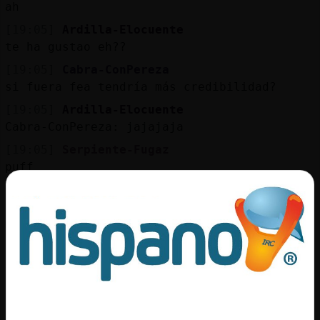
ah
[19:05]
Ardilla-Elocuente
te ha gustao eh??
[19:05]
Cabra-ConPereza
si fuera fea tendría más credibilidad?
[19:05]
Ardilla-Elocuente
Cabra-ConPereza: jajajaja
[19:05]
Serpiente-Fugaz
puff
[19:05]
Cabra-ConPereza
no sabía yo que las feas decían la verdad y 
mentían
[19:05]
Cabra-ConPereza
x'D
[19:06]
Serpiente-Fugaz
.lineas