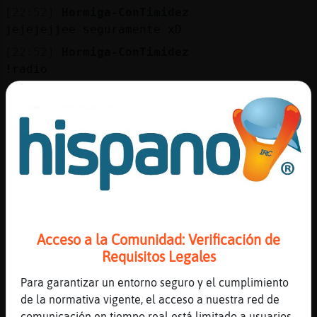
[22:52]
Hormiga-ConTimidez
jejejejjee seguramente xD
[22:52]
Hormiga-ConTimidez
!radio
[22:52]
Hormiga-ConTimidez
aún no hay ~~
[22:52]
CabraDelMonton
ni radio hay
[22:52]
CabraDelMonton
nada hay
[22:52]
Hormiga-ConTimidez
nada, somos los olvidados
Acceso a la Comunidad: Verificación de
[22:52]
CabraDelMonton
Requisitos Legales
hasta la radio esta muerto
Para garantizar un entorno seguro y el cumplimiento
[22:52]
Hormiga-ConTimidez
de la normativa vigente, el acceso a nuestra red de
seeee
comunicación en tiempo real está limitado a usuarios