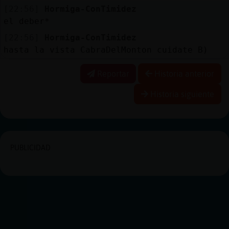
[22:56]
Hormiga-ConTimidez
el deber*
[22:56]
Hormiga-ConTimidez
hasta la vista CabraDelMonton cuidate B)
Reportar
Historia anterior
Historia siguiente
PUBLICIDAD