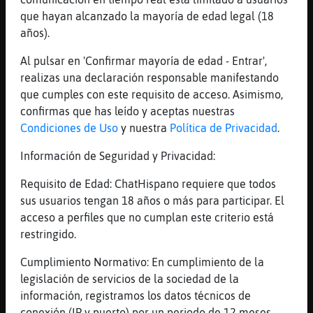
[22:52]
Hormiga-ConTimidez
que hayan alcanzado la mayoría de edad legal (18
y ni quien nos regañe
años).
[22:53]
CabraDelMonton
Al pulsar en 'Confirmar mayoría de edad - Entrar',
ni IrcGuarD nos rega�a
realizas una declaración responsable manifestando
[22:53]
Hormiga-ConTimidez
que cumples con este requisito de acceso. Asimismo,
nop, ya extraños los regaños
confirmas que has leído y aceptas nuestras
Condiciones de Uso
y nuestra
Política de Privacidad
.
[22:53]
CabraDelMonton
solo para perdido
Información de Seguridad y Privacidad:
[22:53]
CabraDelMonton
Requisito de Edad: ChatHispano requiere que todos
ciego,mudo,sordo como shakira
sus usuarios tengan 18 años o más para participar. El
[22:54]
CabraDelMonton
acceso a perfiles que no cumplan este criterio está
shakiro
restringido.
[22:54]
Hormiga-ConTimidez
Cumplimiento Normativo: En cumplimiento de la
solo si escribo en mayúscula
legislación de servicios de la sociedad de la
[22:54]
Hormiga-ConTimidez
información, registramos los datos técnicos de
hejejjej3jj3 el Shakiro xD
conexión (IP y puerto) por un periodo de 12 meses.