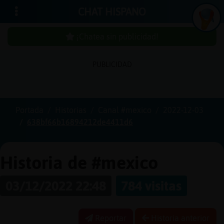
CHAT HISPANO
¡Chatea sin publicidad!
PUBLICIDAD
Iniciar
sesión
Portada
Historias
Canal #mexico
2022-12-03
638bf66b16894212de4411d6
¡Chatea
sin
publici
Historia de #mexico
03/12/2022 22:48
784 visitas
Crear
una
Reportar
Historia anterior
cuenta