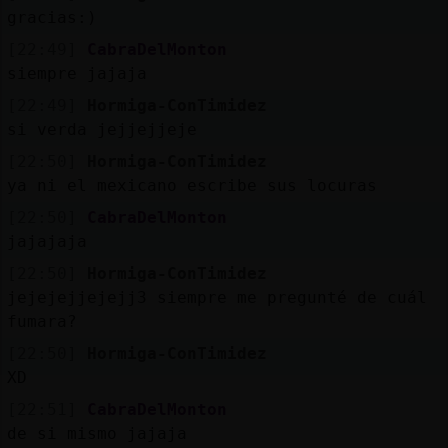
Mis
gracias:)
blogs
[22:49]
CabraDelMonton
siempre jajaja
[22:49]
Hormiga-ConTimidez
Mis
si verda jejjejjeje
foros
[22:50]
Hormiga-ConTimidez
ya ni el mexicano escribe sus locuras
[22:50]
CabraDelMonton
Registr
jajajaja
un
[22:50]
Hormiga-ConTimidez
canal
jejejejjejejj3 siempre me pregunté de cuál
fumara?
[22:50]
Hormiga-ConTimidez
XD
Más
gestion
[22:51]
CabraDelMonton
de si mismo jajaja