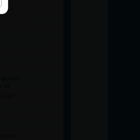
iiiiz
 quiero,
o xd
ve xd
garras