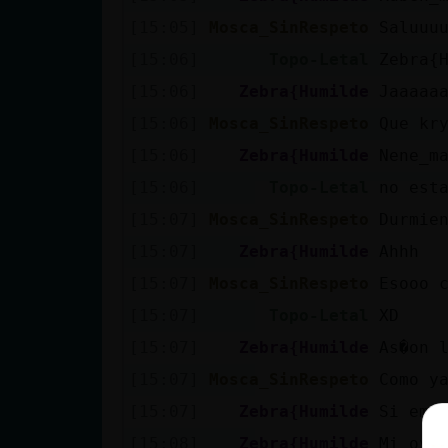
[15:05]
Mosca_SinRespeto
Saluuu
[15:06]
Topo-Letal
Zebra{
[15:06]
Zebra{Humilde
Jaaaaa
[15:06]
Mosca_SinRespeto
Que kr
[15:06]
Zebra{Humilde
Nene_m
[15:06]
Topo-Letal
no est
[15:07]
Mosca_SinRespeto
Durmie
[15:07]
Zebra{Humilde
Ahhh
[15:07]
Mosca_SinRespeto
Esooo 
[15:07]
Topo-Letal
XD
[15:07]
Zebra{Humilde
As�on 
[15:07]
Mosca_SinRespeto
Como y
[15:07]
Zebra{Humilde
Si emi
[15:08]
Zebra{Humilde
Mi oye