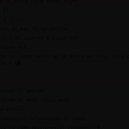
N le sirve caf頡 Ruben_mty
s B)
s a ti :)
ompa el mav no ha venido?
ty dime apuesto a Espa񡠯 no?
 quien va?
mty tu compa novio de la parce no vino, dijo 
osa 5 d�.
andado el wey XD
alo donde esta chica mala.
ia krysta
SinRespeto saluuuuuddd os compa
mty tu tambi鮠quieres7el candado? :X