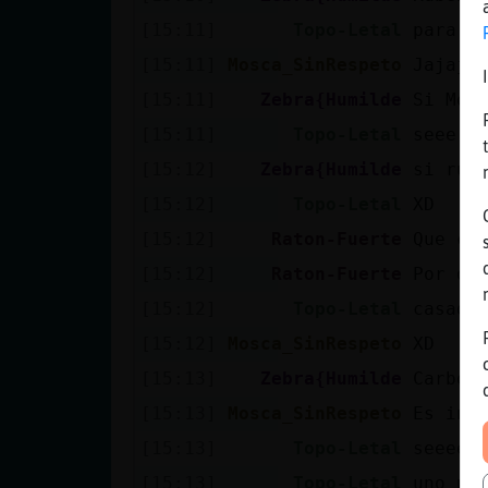
[15:11]
Topo-Letal
para e
[15:11]
Mosca_SinRespeto
Jajaja
[15:11]
Zebra{Humilde
Si Mos
[15:11]
Topo-Letal
seee u
[15:12]
Zebra{Humilde
si rub
[15:12]
Topo-Letal
XD
[15:12]
Raton-Fuerte
Que ch
[15:12]
Raton-Fuerte
Por di
[15:12]
Topo-Letal
casado
[15:12]
Mosca_SinRespeto
XD
[15:13]
Zebra{Humilde
Carbon
[15:13]
Mosca_SinRespeto
Es ind
[15:13]
Topo-Letal
seeeee
[15:13]
Topo-Letal
uno po