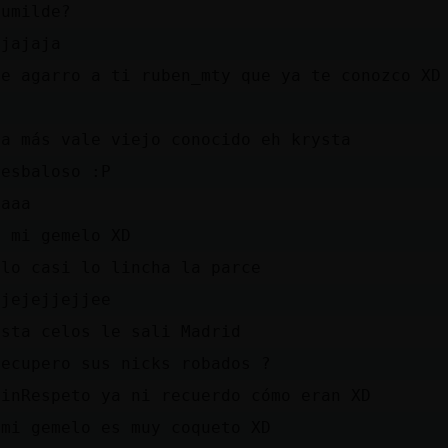
Humilde?
ajajaja
te agarro a ti ruben_mty que ya te conozco XD
ja más vale viejo conocido eh krysta
resbaloso :P
aaaa
a mi gemelo XD
elo casi lo lincha la parce
jjejejjejjee
sta celos le sali󠥮 Madrid
recupero sus nicks robados ?
SinRespeto ya ni recuerdo cómo eran XD
 mi gemelo es muy coqueto XD