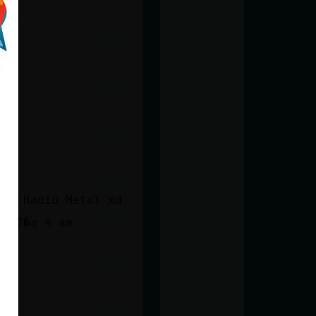
 su Radio Metal xd
na 7�a 9 am