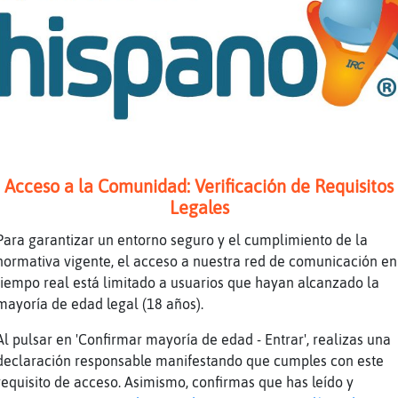
 donde y a qué hora krysta ?
a de 8 a 10 am
na emisión especial
exico 7 a 9am
el maverick me oye
as y que radio ?
Acceso a la Comunidad: Verificación de Requisitos
o que tengo voz de merl� XD
Legales
olver a oirte y auspicio a tu emision XD
Para garantizar un entorno seguro y el cumplimiento de la
sta vas a tener competencia Topo-Letal pondrá
normativa vigente, el acceso a nuestra red de comunicación en
 chica mala emito lunes a viernes hora mexica
tiempo real está limitado a usuarios que hayan alcanzado la
mayoría de edad legal (18 años).
s en trámites
Al pulsar en 'Confirmar mayoría de edad - Entrar', realizas una
declaración responsable manifestando que cumples con este
acio krysta ?
requisito de acceso. Asimismo, confirmas que has leído y
mty emite con nena precisa hacen KARAOKE