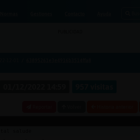
Bus
Normas
Gestiones
Contacto
Ayuda
PUBLICIDAD
22-12-01
63895261e3e4916b3514ffa8
01/12/2022 14:59
957 visitas
Reportar
Volver
Historia anterior
etal salude