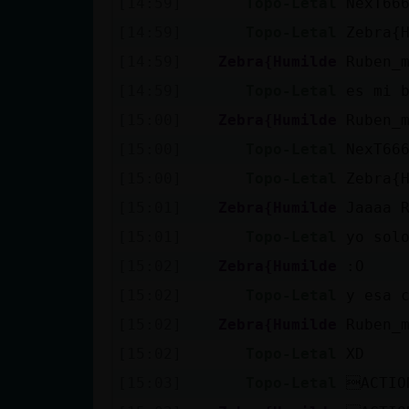
[14:59]
Topo-Letal
NexT66
cuenta
[14:59]
Topo-Letal
Zebra{
[14:59]
Zebra{Humilde
Ruben_m
[14:59]
Topo-Letal
es mi 
Reservar
[15:00]
Zebra{Humilde
Ruben_
alias
[15:00]
Topo-Letal
NexT66
[15:00]
Topo-Letal
Zebra{
Actualizar
[15:01]
Zebra{Humilde
Jaaaa 
contraseña
[15:01]
Topo-Letal
yo sol
[15:02]
Zebra{Humilde
:O
[15:02]
Topo-Letal
y esa 
Actualizar
[15:02]
Zebra{Humilde
Ruben_
IP virtual
[15:02]
Topo-Letal
XD
[15:03]
Topo-Letal
ACTIO