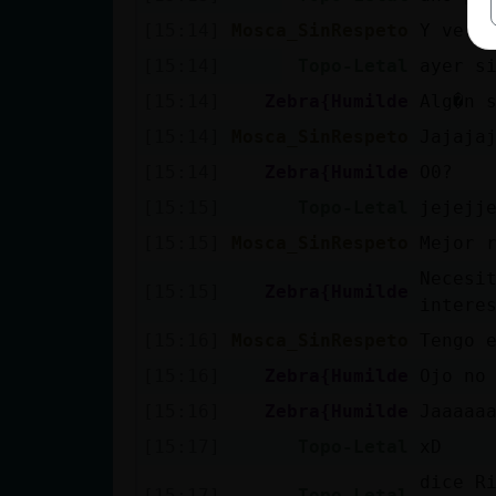
[15:14]
Mosca_SinRespeto
Y vera
[15:14]
Topo-Letal
ayer s
[15:14]
Zebra{Humilde
Alg�n 
[15:14]
Mosca_SinRespeto
Jajaja
[15:14]
Zebra{Humilde
O0?
[15:15]
Topo-Letal
jejejj
[15:15]
Mosca_SinRespeto
Mejor 
Necesi
[15:15]
Zebra{Humilde
intere
[15:16]
Mosca_SinRespeto
Tengo 
[15:16]
Zebra{Humilde
Ojo no
[15:16]
Zebra{Humilde
Jaaaaa
[15:17]
Topo-Letal
xD
dice R
[15:17]
Topo-Letal