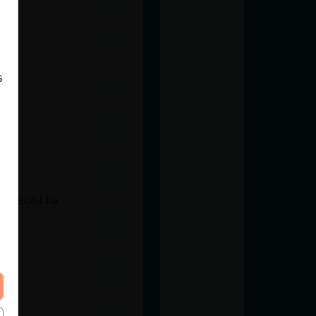
s
D
pobechita