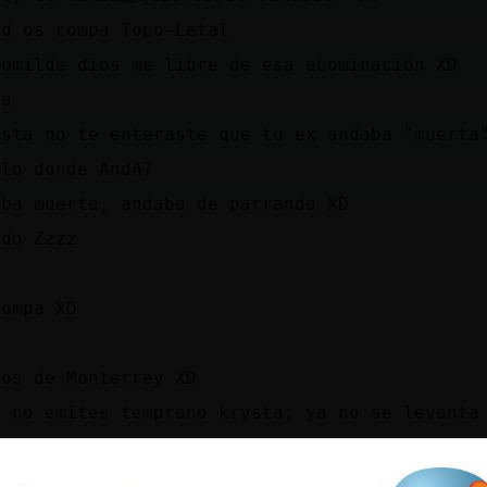
ud os compa Topo-Letal
Humilde dios me libre de esa abominación XD
aa
ysta no te enteraste que tu ex andaba "muerta
alo donde AndA?
aba muerta, andaba de parranda XD
ndo Zzzz
compa XD
los de Monterrey XD
a no emites temprano krysta, ya no se levanta
to
nte es carboncito