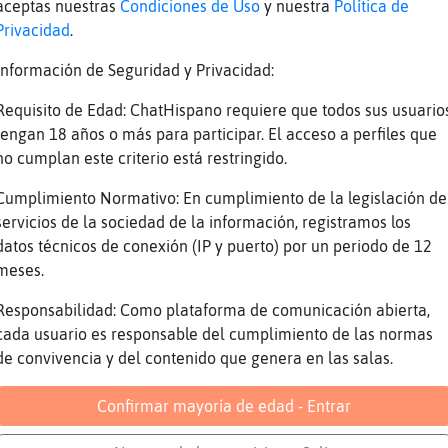
aceptas nuestras
Condiciones de Uso
y nuestra
Política de
l 2029 se libera la licencia XD
Privacidad
.
ja
Información de Seguridad y Privacidad:
ca_SinRespeto ah�spacio
Requisito de Edad: ChatHispano requiere que todos sus usuario
n karaoke de pimpinela XD
tengan 18 años o más para participar. El acceso a perfiles que
en_mty tu das tu pimpi y ella te da la nela X
no cumplan este criterio está restringido.
Cumplimiento Normativo: En cumplimiento de la legislación de
iste más malo
servicios de la sociedad de la información, registramos los
datos técnicos de conexión (IP y puerto) por un periodo de 12
os
meses.
_con_feita_cogida no le diga así a su mujer, 
Responsabilidad: Como plataforma de comunicación abierta,
cada usuario es responsable del cumplimiento de las normas
cito negrito del mal muy tarde ehh
de convivencia y del contenido que genera en las salas.
iscreto el hombre compa
Confirmar mayoría de edad - Entrar
rqué se tiene que enterar?