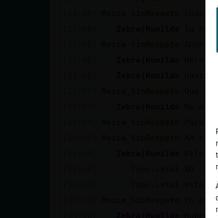
[15:08]
Mosca_SinRespeto
Cuando
[15:08]
Zebra{Humilde
Tu hor
[15:08]
Mosca_SinRespeto
Ahhh u
[15:08]
Zebra{Humilde
Hora m
[15:08]
Zebra{Humilde
Hasta 
[15:09]
Mosca_SinRespeto
Que dí
[15:09]
Zebra{Humilde
Me dij
[15:09]
Mosca_SinRespeto
Para v
[15:10]
Mosca_SinRespeto
Ah kry
[15:10]
Zebra{Humilde
Dile a
[15:10]
Topo-Letal
XD
[15:10]
Topo-Letal
estamo
[15:10]
Mosca_SinRespeto
En esp
[15:10]
Zebra{Humilde
Ruben_