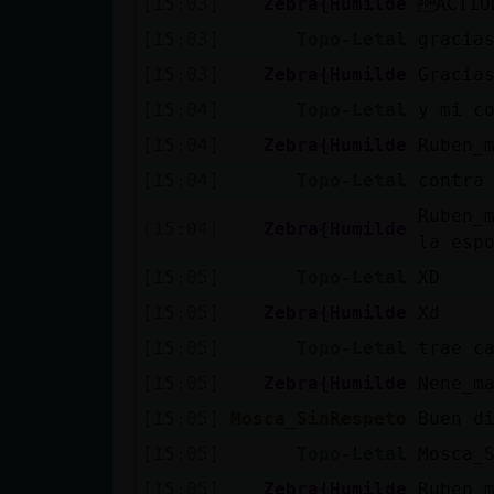
[15:03]
Zebra{Humilde
ACTIO
Mis blogs
[15:03]
Topo-Letal
gracia
[15:03]
Zebra{Humilde
Gracia
Mis foros
[15:04]
Topo-Letal
y mi c
[15:04]
Zebra{Humilde
Ruben_m
[15:04]
Topo-Letal
contra
Registrar
Ruben_
[15:04]
Zebra{Humilde
un canal
la esp
[15:05]
Topo-Letal
XD
[15:05]
Zebra{Humilde
Xd
Más
[15:05]
Topo-Letal
trae c
gestiones
[15:05]
Zebra{Humilde
Nene_m
[15:05]
Mosca_SinRespeto
Buen d
[15:05]
Topo-Letal
Mosca_
[15:05]
Zebra{Humilde
Ruben_