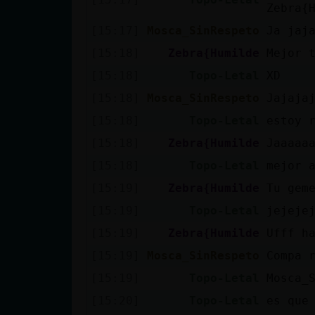
Zebra{
[15:17]
Mosca_SinRespeto
Ja jaj
[15:18]
Zebra{Humilde
Mejor 
[15:18]
Topo-Letal
XD
[15:18]
Mosca_SinRespeto
Jajaja
[15:18]
Topo-Letal
estoy 
[15:18]
Zebra{Humilde
Jaaaaa
[15:18]
Topo-Letal
mejor 
[15:19]
Zebra{Humilde
Tu gem
[15:19]
Topo-Letal
jejeje
[15:19]
Zebra{Humilde
Ufff ha
[15:19]
Mosca_SinRespeto
Compa 
[15:19]
Topo-Letal
Mosca_
[15:20]
Topo-Letal
es que