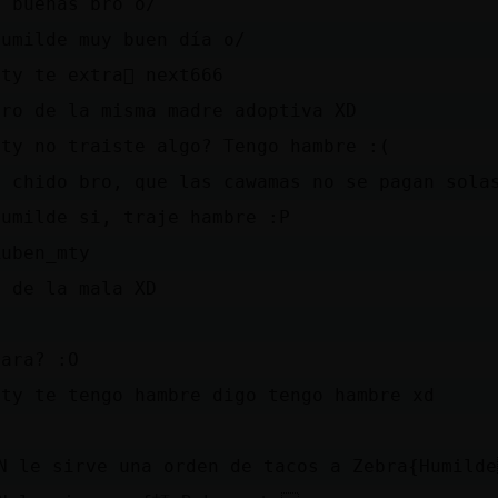
6 buenas bro o/
Humilde muy buen día o/
ty te extra񡢡 next666
bro de la misma madre adoptiva XD
mty no traiste algo? Tengo hambre :(
6 chido bro, que las cawamas no se pagan sola
Humilde si, traje hambre :P
Ruben_mty
o de la mala XD
cara? :O
mty te tengo hambre digo tengo hambre xd
N le sirve una orden de tacos a Zebra{Humild