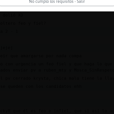
No cumplo los requisitos - Salir
s que no existe el dolor hoy te toca ser feli
i dolió XD
soltero feo y fiel?
ja 2 - 1
ejejej
reír que amargarse por nada compa
to con urgencia un feo fiel y que haga lo que
sados enviar pv a ruben_mty y Mosca_SinRespet
el pv cerrado krysta, chica mala tiene la lla
 se queden con los candidatos ehh
a
ickyR que él es feo e infiel, que si así lo a