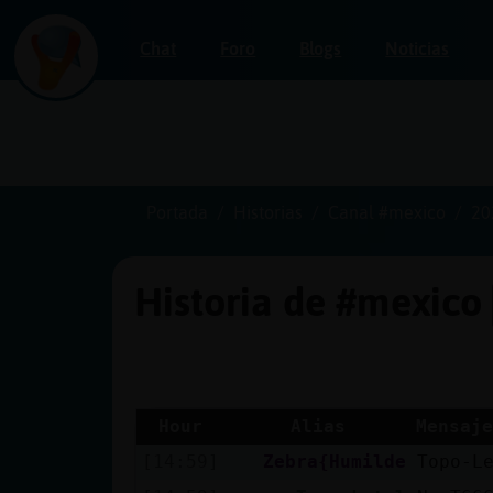
Chat
Foro
Blogs
Noticias
Iniciar
sesión
Portada
Historias
Canal #mexico
20
Historia de #mexico
¡Chatea
sin
publicidad!
Hour
Alias
Mensaje
[14:59]
Zebra{Humilde
Topo-L
Crear
una