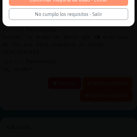
lo es mᳮ Ah�o dejo, jejeje.
[04:40]
Oso{Debil
No cumplo los requisitos - Salir
PerroVeloz me acabas de llamar oscar?
[04:41]
PerroVeloz
Debido, no acabo de decir que t� eres uno
de los que hace compadre al indio,
jajajajajaja
[04:41]
PerroVeloz
no, acabo*
Reportar
Historia anterior
Historia siguiente
PUBLICIDAD