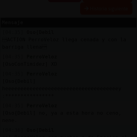
Historia siguiente
Mensaje
Reserva
[04:35]
Oso{Debil
alias
ACTION PerroVeloz llega cenada y con la
barriga llena
[04:35]
PerroVeloz
Actuali
[OsoConTimidez] XD
contras
[04:35]
PerroVeloz
[Oso{Debil]
heeeeeeeeeeeeeeeeeeeeeeeeeeeeeeeeeeeeey
:****************
Actuali
IP
[04:35]
PerroVeloz
virtual
[Oso{Debil] no, ya a esta hora no ceno,
nene.
[04:36]
Oso{Debil