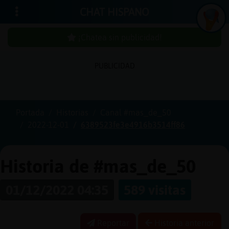
CHAT HISPANO
¡Chatea sin publicidad!
PUBLICIDAD
Iniciar
sesión
Portada
Historias
Canal #mas_de_50
2022-12-01
6389523fe3e4916b3514ff86
¡Chatea
sin
publici
Historia de #mas_de_50
01/12/2022 04:35
589 visitas
Crear
una
Reportar
Historia anterior
cuenta