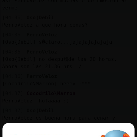
asi PerroVeloz con muchas e de Emocion al
Mis
verme
blogs
[04:36]
Oso{Debil
PerroVeloz a que hora cenas?
[04:36]
PerroVeloz
Mis
[Oso{Debil] s�claro...jajajajajajaja
foros
[04:36]
PerroVeloz
[Oso{Debil] no despu鳠de las 20 horas.
Ahora son las 21:36 hrs :/
Registr
[04:36]
PerroVeloz
un
[Cocodrilo\Marron] heeey :***
canal
[04:37]
Cocodrilo\Marron
PerroVeloz holaaaa :)
[04:37]
Oso{Debil
Más
PerroVeloz es buena hora para cenar y
gestion
reposo en el chat
[04:37]
PerroVeloz