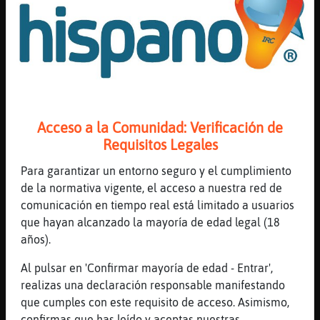
[Oso{Debil] yep
[04:37]
Cocodrilo\Marron
Oso{Debil saludos :)
[04:37]
Oso{Debil
saludos Cocodrilo\Marron
[04:37]
Cocodrilo\Marron
Acceso a la Comunidad: Verificación de
que bueno que ya cambio el ambiente aqui :)
Requisitos Legales
[04:37]
Oso{Debil
Para garantizar un entorno seguro y el cumplimiento
se fue lucas el loker
de la normativa vigente, el acceso a nuestra red de
[04:38]
Cocodrilo\Marron
comunicación en tiempo real está limitado a usuarios
se fueron los groseros
que hayan alcanzado la mayoría de edad legal (18
[04:38]
Oso{Debil
años).
y llego PerroVeloz no sabemos cual mas
Al pulsar en 'Confirmar mayoría de edad - Entrar',
loker
realizas una declaración responsable manifestando
[04:38]
Cocodrilo\Marron
que cumples con este requisito de acceso. Asimismo,
que personas mas raras y feas eh
confirmas que has leído y aceptas nuestras