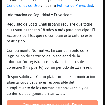
[04:38]
Oso{Debil
Condiciones de Uso
y nuestra
Política de Privacidad
.
que nos cuente PerroVeloz lo loker que es
Información de Seguridad y Privacidad:
[04:39]
Cocodrilo\Marron
mejor que cuente algo mejor Oso{Debil :)
Requisito de Edad: ChatHispano requiere que todos
sus usuarios tengan 18 años o más para participar. El
[04:39]
PerroVeloz
acceso a perfiles que no cumplan este criterio está
Sin ᮩmos de defender a nadie. Hay un
restringido.
refrᮠen mi pueblo que dice: no tiene la
culpa el indio...sino quien lo hace
Cumplimiento Normativo: En cumplimiento de la
compadre :)
legislación de servicios de la sociedad de la
[04:39]
Oso{Debil
información, registramos los datos técnicos de
Cocodrilo\Marron la de estar un poco loker
conexión (IP y puerto) por un periodo de 12 meses.
en su justo punto es bueno para la salud
Responsabilidad: Como plataforma de comunicación
mental
abierta, cada usuario es responsable del
[04:40]
PerroVeloz
cumplimiento de las normas de convivencia y del
Ya siendo m᳠refinados: Oscar Wilde dir�
contenido que genera en las salas.
nunca discutas con un tonto porque si
alguien los escucha no sabrᠱui鮠de los dos
Confirmar mayoría de edad - Entrar