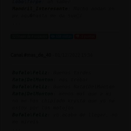
Lobo\Torpe
: ah saber
Mandril_Interesante
: Mucho andan en
pv aqu�hasta me da sue񯠺(
...
32 líneas de 4 usuarios
658 visitas
-3 puntos
Canal #mas_de_40
-
01/12/2022 15:36
Bufalo\Feliz
: Buenas tardes
Rata{DelMonton
: nas trebor
Bufalo\Feliz
: Buenas Rata{DelMonton
Rata{DelMonton
: menos mal que a mi
no me has chipiado krysta que yo no
estoy por los matojos
Bufalo\Feliz
: yo acabo de llegar, no
me mireis
...