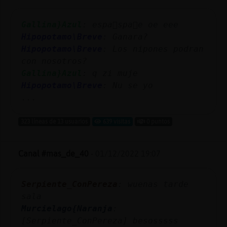
Mis
blogs
Gallina}Azul
: espa񡠥spa񡠯e oe eee
Hipopotamo\Breve
: Ganara?
Hipopotamo\Breve
: Los nipones podran
con nosotros?
Mis
Gallina}Azul
: q zi muje
foros
Hipopotamo\Breve
: Nu se yo
...
Registr
323 líneas de 13 usuarios
639 visitas
0 puntos
un
canal
Canal #mas_de_40
-
01/12/2022 19:07
Serpiente_ConPereza
: wuenas tarde
Más
sala
gestion
Murcielago{Naranja
:
[Serpiente_ConPereza] besosssss