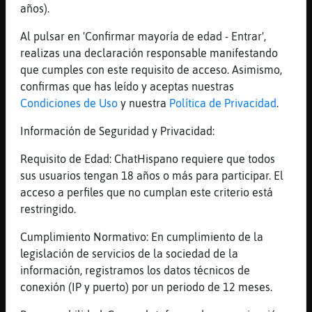
años).
Zebra_Debil
...
Al pulsar en 'Confirmar mayoría de edad - Entrar',
realizas una declaración responsable manifestando
583 líneas de 17 usuarios
636 visitas
-4 puntos
que cumples con este requisito de acceso. Asimismo,
confirmas que has leído y aceptas nuestras
Condiciones de Uso
y nuestra
Política de Privacidad
.
Canal #mas_de_40
-
01/12/2022 16:55
Información de Seguridad y Privacidad:
CaballitoDeMar_Torpe
: Emitiendo:
Requisito de Edad: ChatHispano requiere que todos
Topo-Real Esc�chanos en la Web:
sus usuarios tengan 18 años o más para participar. El
https://chathispano.link/dOdPxW1y/Rx
acceso a perfiles que no cumplan este criterio está
q0NwFSTMBRA
restringido.
CaballitoDeMar_Torpe
: Tambi鮠nos
puedes escuchar en la Web:
Cumplimiento Normativo: En cumplimiento de la
https://chathispano.link/PWBcKEtap+y
legislación de servicios de la sociedad de la
NVol2zmeUnA
información, registramos los datos técnicos de
CaballitoDeMar_Torpe
: O a trav鳠de
conexión (IP y puerto) por un periodo de 12 meses.
tu tel馯no m󶩬, tablet o reproductor: