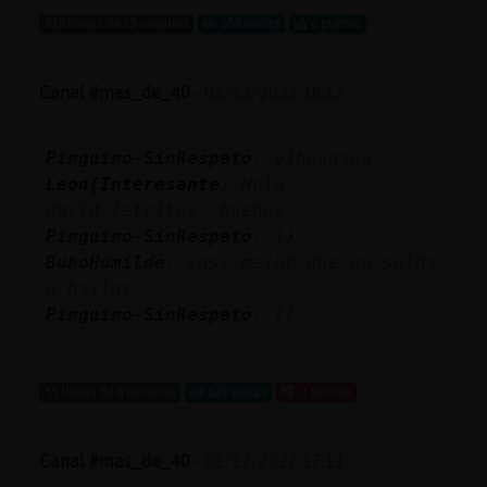
310 líneas de 15 usuarios
653 visitas
6 puntos
Canal #mas_de_40
-
01/12/2022 18:13
Pinguino-SinRespeto
: yihaaaaaa
Leon{Interesante
: Hola
david_letritas, buenas
Pinguino-SinRespeto
: ))
BuhoHumilde
: casi mejor que no salga
a bailar
Pinguino-SinRespeto
: ((
...
55 líneas de 8 usuarios
629 visitas
-1 puntos
Canal #mas_de_40
-
01/12/2022 17:11