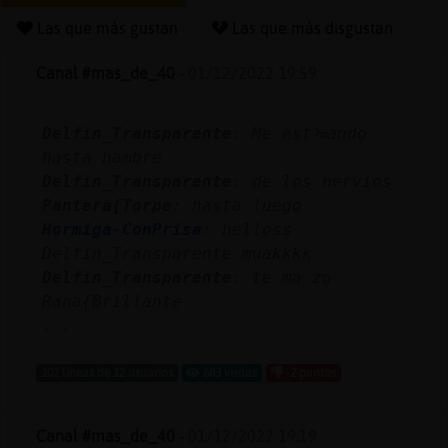
Las que más gustan
Las que más disgustan
Canal #mas_de_40
-
01/12/2022 19:59
Reserva
alias
Delfin_Transparente
: Me estᠤando
hasta hambre
Delfin_Transparente
: de los nervios
Actuali
Pantera{Torpe
: hasta luego
contras
Hormiga-ConPrisa
: helloss
Delfin_Transparente muakkkk
Delfin_Transparente
: te ma zo
Rana{Brillante
Actuali
...
IP
virtual
102 líneas de 12 usuarios
683 visitas
-2 puntos
Canal #mas_de_40
-
01/12/2022 19:19