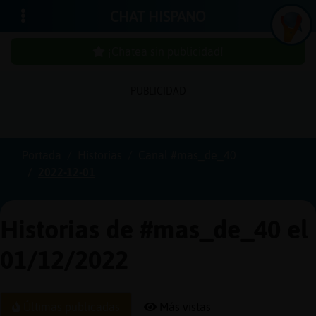
CHAT HISPANO
¡Chatea sin publicidad!
PUBLICIDAD
Iniciar
sesión
Portada
Historias
Canal #mas_de_40
2022-12-01
¡Chatea
sin
publici
Historias de #mas_de_40 el
01/12/2022
Crear
una
Últimas publicadas
Más vistas
cuenta