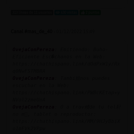
313 líneas de 11 usuarios
630 visitas
2 puntos
Canal #mas_de_40
-
01/12/2022 15:49
OvejaConPereza
: Emitiendo: Buho-
Eficiente Esc�chanos en la Web:
https://chathispano.link/dOdPxW1y/Rx
q0NwFSTMBRA
OvejaConPereza
: Tambi鮠nos puedes
escuchar en la Web:
https://chathispano.link/PWBcKEtap+y
NVol2zmeUnA
OvejaConPereza
: O a trav鳠de tu tel馯
no m󶩬, tablet o reproductor:
https://chathispano.link/MM/9HJyBbiX
o1mFVk2VPpw