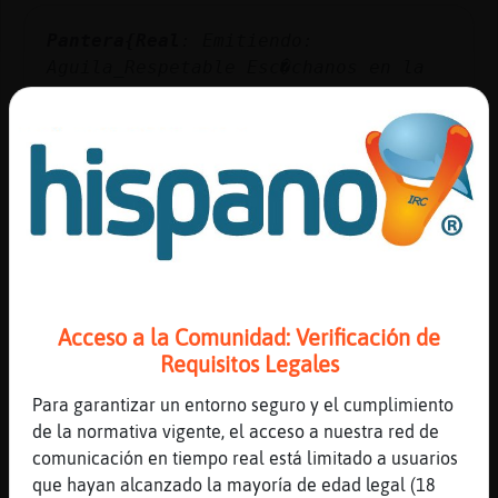
Pantera{Real
: Emitiendo:
Aguila_Respetable Esc�chanos en la
Web:
https://chathispano.link/dOdPxW1y/Rx
q0NwFSTMBRA
Pantera{Real
: Tambi鮠nos puedes
escuchar en la Web:
https://chathispano.link/PWBcKEtap+y
NVol2zmeUnA
Pantera{Real
: O a trav鳠de tu tel馯no
m󶩬, tablet o reproductor:
https://chathispano.link/MM/9HJyBbiX
Acceso a la Comunidad: Verificación de
o1mFVk2VPpw
Requisitos Legales
Zebra_Debil
: Uy que "potente" nos ha
Para garantizar un entorno seguro y el cumplimiento
vuelto la Aguila_Respetable con la
de la normativa vigente, el acceso a nuestra red de
musiquilla XDDDD , creo que ha visto
comunicación en tiempo real está limitado a usuarios
"algo mas" que la bandera :o)
que hayan alcanzado la mayoría de edad legal (18
Aguila_Respetable
: jajaja