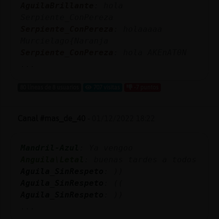
AguilaBrillante
: hola
Serpiente_ConPereza
Serpiente_ConPereza
: holaaaaa
Murcielago{Naranja
Serpiente_ConPereza
: hola AKEnAT0N
...
80 líneas de 8 usuarios
707 visitas
-7 puntos
Canal #mas_de_40
-
01/12/2022 18:22
Mandril-Azul
: Ya vengoo
Anguila\Letal
: buenas tardes a todos
Aguila_SinRespeto
: ))
Aguila_SinRespeto
: ((
Aguila_SinRespeto
: ))
...