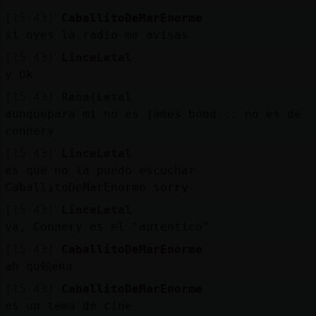
[15:43]
CaballitoDeMarEnorme
si oyes la radio me avisas
[15:43]
LinceLetal
y Ok
[15:43]
Rana{Letal
aunquepara mi no es james bond... no es de
connery
[15:43]
LinceLetal
es que no la puedo escuchar
CaballitoDeMarEnorme sorry
[15:43]
LinceLetal
ya, Connery es el "autentico"
[15:43]
CaballitoDeMarEnorme
ah qu頰ena
[15:43]
CaballitoDeMarEnorme
es un tema de cine