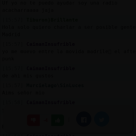
Uf yo no te puedo ayudar soy una radio
acacharraaaa jaja
[15:57]
Tiburon}Brillante
Hola solo quiero charlar a ser posible gente
Madrid
[15:57]
CaimanInsufrible
yo me muevo entre la movida madrile񡠹 el afte
punk
[15:57]
CaimanInsufrible
de ahi mis gustos
[15:57]
Murcielago\SinLuces
Aims señor mio
[15:58]
CaimanInsufrible
y entre medias rock de los 50 a los 80s
[15:58]
Murcielago\SinLuces
|
Facebook
Twitter
-4
Hombre eso está bien