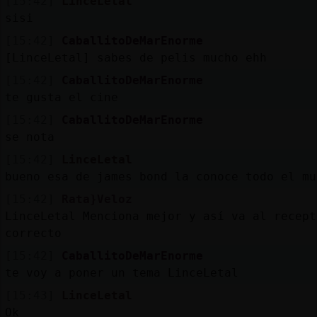
[15:42]
LinceLetal
sisi
[15:42]
CaballitoDeMarEnorme
[LinceLetal] sabes de pelis mucho ehh
[15:42]
CaballitoDeMarEnorme
te gusta el cine
[15:42]
CaballitoDeMarEnorme
se nota
[15:42]
LinceLetal
bueno esa de james bond la conoce todo el mu
[15:42]
Rata}Veloz
LinceLetal Menciona mejor y así va al recept
correcto
[15:42]
CaballitoDeMarEnorme
te voy a poner un tema LinceLetal
[15:43]
LinceLetal
Ok