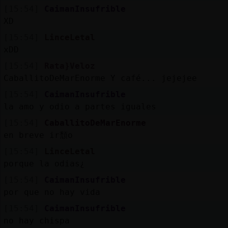
[15:54]
CaimanInsufrible
XD
[15:54]
LinceLetal
xDD
[15:54]
Rata}Veloz
CaballitoDeMarEnorme Y café... jejejee
[15:54]
CaimanInsufrible
la amo y odio a partes iguales
[15:54]
CaballitoDeMarEnorme
en breve ir頹o
[15:54]
LinceLetal
porque la odias¿
[15:54]
CaimanInsufrible
por que no hay vida
[15:54]
CaimanInsufrible
no hay chispa