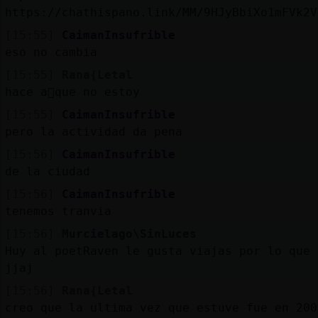
https://chathispano.link/MM/9HJyBbiXo1mFVk2V
[15:55]
CaimanInsufrible
eso no cambia
[15:55]
Rana{Letal
hace a񯳠que no estoy
[15:55]
CaimanInsufrible
pero la actividad da pena
[15:56]
CaimanInsufrible
de la ciudad
[15:56]
CaimanInsufrible
tenemos tranvia
[15:56]
Murcielago\SinLuces
Huy al poetRaven le gusta viajas por lo que 
jjaj
[15:56]
Rana{Letal
creo que la ultima vez que estuve fue en 200