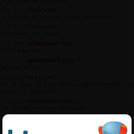
y en Leaving las vegas
[15:47]
LinceLetal
y la roca tb cierto CaimanInsufrible
[15:47]
LinceLetal
y leaving las vegas
[15:47]
CaimanInsufrible
esta superior
[15:47]
CaimanInsufrible
esa historia
[15:47]
Rana{Letal
en la roca lo hizo bien... pero recordais qu
tenia al lafo, no?
[15:47]
CaimanInsufrible
de autodestruccion es brutal
[15:47]
Rana{Letal
lado*