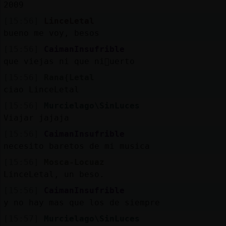
2009
[15:56]
LinceLetal
bueno me voy, besos
[15:56]
CaimanInsufrible
que viejas ni que ni񯠭uerto
[15:56]
Rana{Letal
ciao LinceLetal
[15:56]
Murcielago\SinLuces
Viajar jajaja
[15:56]
CaimanInsufrible
necesito baretos de mi musica
[15:56]
Mosca-Locuaz
LinceLetal, un beso.
[15:56]
CaimanInsufrible
y no hay mas que los de siempre
[15:57]
Murcielago\SinLuces