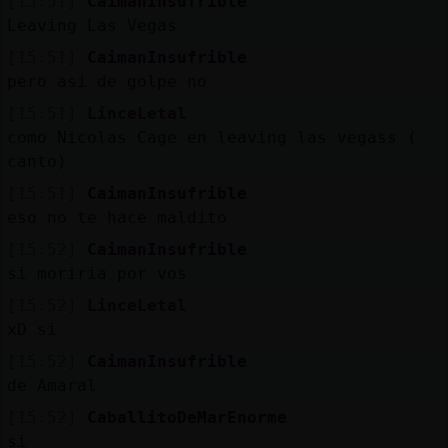
[15:51]
CaimanInsufrible
Leaving Las Vegas
[15:51]
CaimanInsufrible
pero asi de golpe no
[15:51]
LinceLetal
como Nicolas Cage en leaving las vegass (
canto)
[15:51]
CaimanInsufrible
eso no te hace maldito
[15:52]
CaimanInsufrible
si moriria por vos
[15:52]
LinceLetal
xD si
[15:52]
CaimanInsufrible
de Amaral
[15:52]
CaballitoDeMarEnorme
si