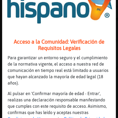
[15:47]
Zebra\Marron
Emitiendo: CaballitoDeMarEnorme Esc�chanos e
la Web:
https://chathispano.link/dOdPxW1y/Rxq0NwFSTM
[15:47]
Zebra\Marron
Tambi鮠nos puedes escuchar en la Web:
https://chathispano.link/PWBcKEtap+yNVol2zme
Acceso a la Comunidad: Verificación de
Requisitos Legales
[15:47]
Zebra\Marron
O a trav鳠de tu tel馯no m󶩬, tablet o
Para garantizar un entorno seguro y el cumplimiento
reproductor:
de la normativa vigente, el acceso a nuestra red de
https://chathispano.link/MM/9HJyBbiXo1mFVk2V
comunicación en tiempo real está limitado a usuarios
[15:47]
LinceLetal
que hayan alcanzado la mayoría de edad legal (18
a conery xd
años).
[15:48]
CaballitoDeMarEnorme
Al pulsar en 'Confirmar mayoría de edad - Entrar',
߹a muri�?
realizas una declaración responsable manifestando
[15:48]
CaimanInsufrible
que cumples con este requisito de acceso. Asimismo,
Si Sir Sean Connery
confirmas que has leído y aceptas nuestras