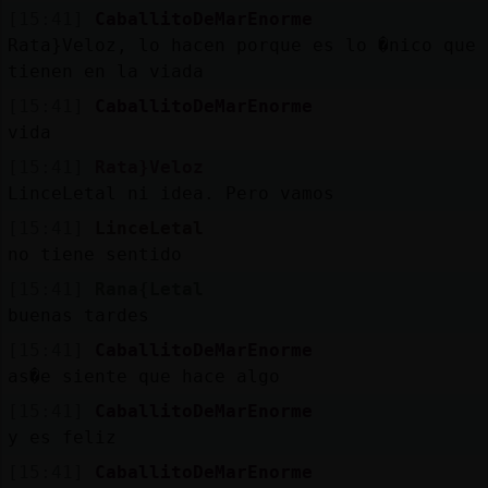
[15:41]
CaballitoDeMarEnorme
M
is
r
o
s
Rata}Veloz, lo hacen porque es lo �nico que
fo
tienen en la viada
[15:41]
CaballitoDeMarEnorme
vida
R
e
g
s
r
a
r
n
a
n
a
[15:41]
Rata}Veloz
LinceLetal ni idea. Pero vamos
[15:41]
LinceLetal
no tiene sentido
[15:41]
Rana{Letal
buenas tardes
[15:41]
CaballitoDeMarEnorme
as�e siente que hace algo
[15:41]
CaballitoDeMarEnorme
y es feliz
[15:41]
CaballitoDeMarEnorme