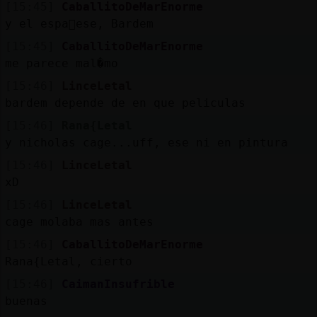
[15:45]
CaballitoDeMarEnorme
y el espa񯬠ese, Bardem
[15:45]
CaballitoDeMarEnorme
me parece mal�mo
[15:46]
LinceLetal
bardem depende de en que peliculas
[15:46]
Rana{Letal
y nicholas cage...uff, ese ni en pintura
[15:46]
LinceLetal
xD
[15:46]
LinceLetal
cage molaba mas antes
[15:46]
CaballitoDeMarEnorme
Rana{Letal, cierto
[15:46]
CaimanInsufrible
buenas