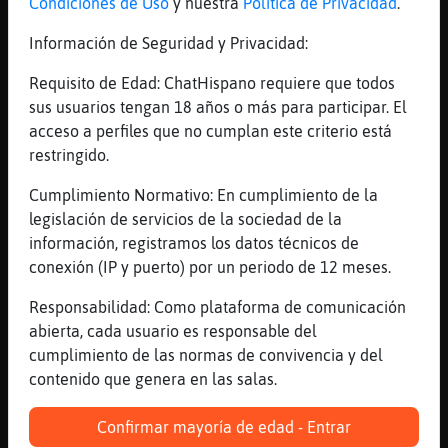
Condiciones de Uso
y nuestra
Política de Privacidad
.
[15:48]
CaimanInsufrible
si
Información de Seguridad y Privacidad:
[15:48]
CaimanInsufrible
Requisito de Edad: ChatHispano requiere que todos
connery si
sus usuarios tengan 18 años o más para participar. El
[15:48]
LinceLetal
acceso a perfiles que no cumplan este criterio está
quien muerio?
restringido.
[15:48]
CaimanInsufrible
Cumplimiento Normativo: En cumplimiento de la
con demencia
legislación de servicios de la sociedad de la
[15:48]
LinceLetal
información, registramos los datos técnicos de
ah
conexión (IP y puerto) por un periodo de 12 meses.
[15:48]
CaballitoDeMarEnorme
Responsabilidad: Como plataforma de comunicación
ay pobre
abierta, cada usuario es responsable del
[15:48]
CaimanInsufrible
cumplimiento de las normas de convivencia y del
el pobre
contenido que genera en las salas.
[15:48]
LinceLetal
ai no me acordaba
Confirmar mayoría de edad - Entrar