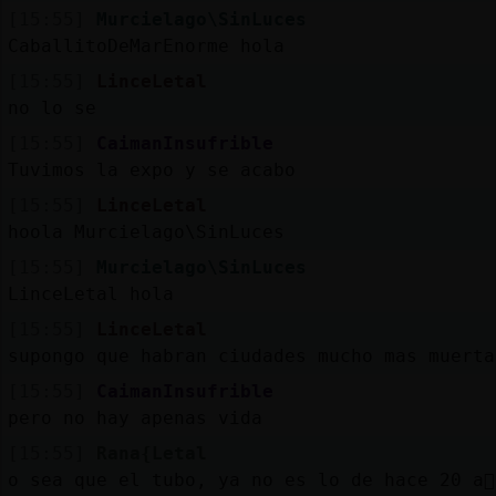
[15:55]
Murcielago\SinLuces
CaballitoDeMarEnorme hola
[15:55]
LinceLetal
no lo se
[15:55]
CaimanInsufrible
Tuvimos la expo y se acabo
[15:55]
LinceLetal
hoola Murcielago\SinLuces
[15:55]
Murcielago\SinLuces
LinceLetal hola
[15:55]
LinceLetal
supongo que habran ciudades mucho mas muerta
[15:55]
CaimanInsufrible
pero no hay apenas vida
[15:55]
Rana{Letal
o sea que el tubo, ya no es lo de hace 20 a񯳬