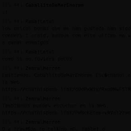
[15:44]
CaballitoDeMarEnorme
:)
[15:44]
Rana{Letal
los unicos bonds que me han gustado han sido
connery i craig, aunque con este ultimo me v
a ganar enemigos
[15:44]
Rana{Letal
como si no tuviera pocos
[15:44]
Zebra\Marron
Emitiendo: CaballitoDeMarEnorme Esc�chanos e
la Web:
https://chathispano.link/dOdPxW1y/Rxq0NwFSTM
[15:44]
Zebra\Marron
Tambi鮠nos puedes escuchar en la Web:
https://chathispano.link/PWBcKEtap+yNVol2zme
[15:44]
Zebra\Marron
O a trav鳠de tu tel馯no m󶩬, tablet o