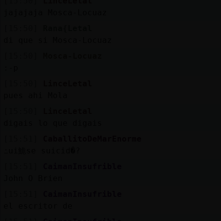
[15:50]
LinceLetal
jajajaja Mosca-Locuaz
[15:50]
Rana{Letal
di que si Mosca-Locuaz
[15:50]
Mosca-Locuaz
:-p
[15:50]
LinceLetal
pues ahi Mola
[15:50]
LinceLetal
digais lo que digais
[15:51]
CaballitoDeMarEnorme
ߑui鮠se suicid�?
[15:51]
CaimanInsufrible
John O Brien
[15:51]
CaimanInsufrible
el escritor de