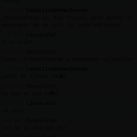
exacto
[15:42]
CaballitoDeMarEnorme
[Rata}Veloz] si, muy triste, pero bueno, el
anonimato de un nick los hace valientes
[15:42]
LinceLetal
y lo tuyo?
[15:42]
Rata}Veloz
CaballitoDeMarEnorme o demasiado gilipollas
[15:42]
CaballitoDeMarEnorme
estos de frente jam�s
[15:42]
Rana{Letal
lo mio es una co�a
[15:42]
LinceLetal
ah vale
[15:42]
Rana{Letal
(no se si iba por mi)