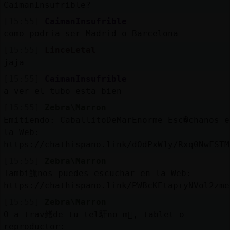
CaimanInsufrible?
[15:55]
CaimanInsufrible
como podria ser Madrid o Barcelona
[15:55]
LinceLetal
jaja
[15:55]
CaimanInsufrible
a ver el tubo esta bien
[15:55]
Zebra\Marron
Emitiendo: CaballitoDeMarEnorme Esc�chanos e
la Web:
https://chathispano.link/dOdPxW1y/Rxq0NwFSTM
[15:55]
Zebra\Marron
Tambi鮠nos puedes escuchar en la Web:
https://chathispano.link/PWBcKEtap+yNVol2zme
[15:55]
Zebra\Marron
O a trav鳠de tu tel馯no m󶩬, tablet o
reproductor: