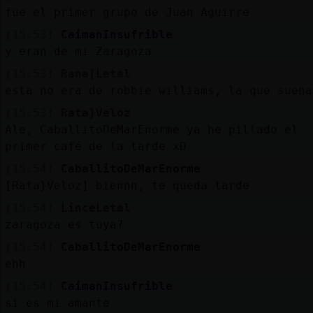
fue el primer grupo de Juan Aguirre
[15:53]
CaimanInsufrible
y eran de mi Zaragoza
[15:53]
Rana{Letal
esta no era de robbie williams, la que suena
[15:53]
Rata}Veloz
Ale, CaballitoDeMarEnorme ya he pillado el
primer café de la tarde xD
[15:54]
CaballitoDeMarEnorme
[Rata}Veloz] biennn, te queda tarde
[15:54]
LinceLetal
zaragoza es tuya?
[15:54]
CaballitoDeMarEnorme
ehh
[15:54]
CaimanInsufrible
si es mi amante