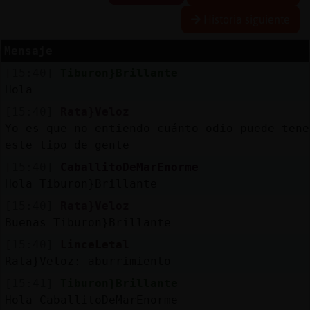
Historia siguiente
R
e
s
e
r
v
a
lia
s
r a
Mensaje
[15:40]
Tiburon}Brillante
Hola
A
c
tu
a
liz
r
o
n
tr
a
s
e
ñ
a
[15:40]
Rata}Veloz
a
c
Yo es que no entiendo cuánto odio puede tene
este tipo de gente
[15:40]
CaballitoDeMarEnorme
A
c
tu
a
liz
a
ir
tu
a
Hola Tiburon}Brillante
r IP
v
l
[15:40]
Rata}Veloz
Buenas Tiburon}Brillante
[15:40]
LinceLetal
Rata}Veloz: aburrimiento
M
is
lo
g
s
b
[15:41]
Tiburon}Brillante
Hola CaballitoDeMarEnorme