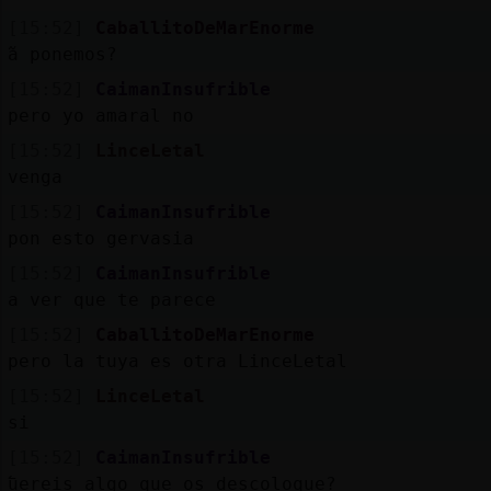
[15:52]
CaballitoDeMarEnorme
߬a ponemos?
[15:52]
CaimanInsufrible
pero yo amaral no
[15:52]
LinceLetal
venga
[15:52]
CaimanInsufrible
pon esto gervasia
[15:52]
CaimanInsufrible
a ver que te parece
[15:52]
CaballitoDeMarEnorme
pero la tuya es otra LinceLetal
[15:52]
LinceLetal
si
[15:52]
CaimanInsufrible
߱uereis algo que os descoloque?