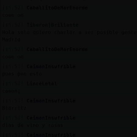
[15:52]
CaballitoDeMarEnorme
come on
[15:52]
Tiburon}Brillante
Hola solo quiero charlar a ser posible gente
Madrid
[15:52]
CaballitoDeMarEnorme
come on
[15:53]
CaimanInsufrible
pues pon esto
[15:53]
LinceLetal
camon¡
[15:53]
CaimanInsufrible
Biarritz
[15:53]
CaimanInsufrible
dias de vino y rosas
[15:53]
CaimanInsufrible