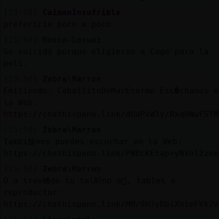
[15:50]
CaimanInsufrible
preferiria poco a poco
[15:50]
Mosca-Locuaz
Se suicidó porque eligieron a Cage para la
peli.
[15:50]
Zebra\Marron
Emitiendo: CaballitoDeMarEnorme Esc�chanos e
la Web:
https://chathispano.link/dOdPxW1y/Rxq0NwFSTM
[15:50]
Zebra\Marron
Tambi鮠nos puedes escuchar en la Web:
https://chathispano.link/PWBcKEtap+yNVol2zme
[15:50]
Zebra\Marron
O a trav鳠de tu tel馯no m󶩬, tablet o
reproductor:
https://chathispano.link/MM/9HJyBbiXo1mFVk2V