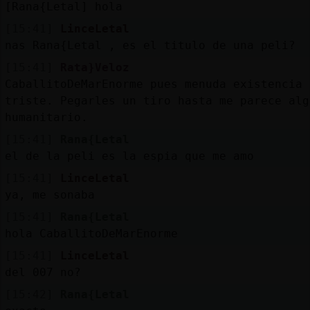
[Rana{Letal] hola
[15:41]
LinceLetal
nas Rana{Letal , es el titulo de una peli?
[15:41]
Rata}Veloz
CaballitoDeMarEnorme pues menuda existencia 
triste. Pegarles un tiro hasta me parece alg
humanitario.
[15:41]
Rana{Letal
el de la peli es la espia que me amo
[15:41]
LinceLetal
ya, me sonaba
[15:41]
Rana{Letal
hola CaballitoDeMarEnorme
[15:41]
LinceLetal
del 007 no?
[15:42]
Rana{Letal