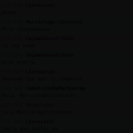
[15:54]
LinceLetal
bueno
[15:54]
Murcielago\SinLuces
Hola salaaaaaaaa
[15:54]
CaimanInsufrible
no hay nada
[15:54]
CaimanInsufrible
esta muerta
[15:54]
LinceLetal
depende con que la compares
[15:54]
CaballitoDeMarEnorme
Hola, Murcielago\SinLuces
[15:54]
Rana{Letal
hola Murcielago\SinLuces
[15:54]
LinceLetal
hablo por hablar eh