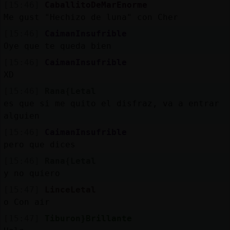
[15:46]
CaballitoDeMarEnorme
Me gust󠥮 "Hechizo de luna" con Cher
[15:46]
CaimanInsufrible
Oye que te queda bien
[15:46]
CaimanInsufrible
XD
[15:46]
Rana{Letal
es que si me quito el disfraz, va a entrar
alguien
[15:46]
CaimanInsufrible
pero que dices
[15:46]
Rana{Letal
y no quiero
[15:47]
LinceLetal
o Con air
[15:47]
Tiburon}Brillante