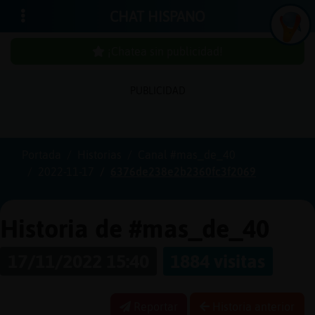
CHAT HISPANO
¡Chatea sin publicidad!
In
ic
ia
r
e
s
ió
n
PUBLICIDAD
s
Portada
Historias
Canal #mas_de_40
¡C
h
a
te
a
in
u
b
lic
id
a
d
2022-11-17
6376de238e2b2360fc3f2069
s
p
!
Historia de #mas_de_40
C
r
e
a
r
n
a
u
e
n
ta
17/11/2022 15:40
1884 visitas
u
c
Reportar
Historia anterior