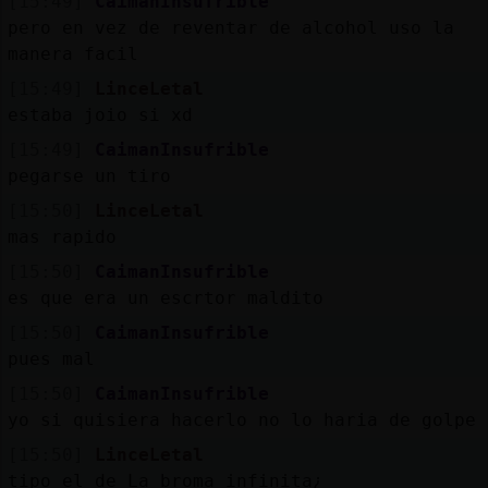
[15:49]
CaimanInsufrible
pero en vez de reventar de alcohol uso la
manera facil
[15:49]
LinceLetal
estaba joio si xd
[15:49]
CaimanInsufrible
pegarse un tiro
[15:50]
LinceLetal
mas rapido
[15:50]
CaimanInsufrible
es que era un escrtor maldito
[15:50]
CaimanInsufrible
pues mal
[15:50]
CaimanInsufrible
yo si quisiera hacerlo no lo haria de golpe
[15:50]
LinceLetal
tipo el de La broma infinita¿