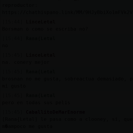
reproductor:
https://chathispano.link/MM/9HJyBbiXo1mFVk2V
[15:44]
LinceLetal
Borsman o como se escriba no?
[15:44]
Rana{Letal
no
[15:45]
LinceLetal
na. conery mejor
[15:45]
Rana{Letal
brosnan no me gusta, sobreactua demasiado, p
mi gusto
[15:45]
Rana{Letal
pero en todas sus pelis
[15:45]
CaballitoDeMarEnorme
[Rana{Letal] le pasa como a clooney, si, que
m�ampoco me gusta