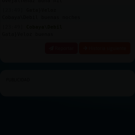
Oveja\Tenaz Bona nit
[23:49]
Gata}Veloz
Cobaya\Debil buenas noches
[23:49]
Cobaya\Debil
Gata}Veloz buenas
Reportar
Historia siguiente
PUBLICIDAD