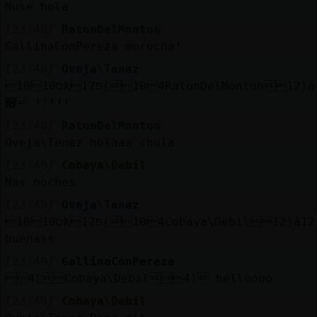
Muse hola
[23:48]
RatonDelMonton
GallinaConPereza morocha!
[23:48]
Oveja\Tenaz
10ס10ƛ12פ(104RatonDelMonton12)ă12׃10]ƃ12!
׏ !!!!!
[23:48]
RatonDelMonton
Oveja\Tenaz holaaa chula
[23:49]
Cobaya\Debil
Nas noches
[23:49]
Oveja\Tenaz
10ס10ƛ12פ(104Cobaya\Debil12)ă12׃10]ƃ12!׏
buenass
[23:49]
GallinaConPereza
4[Cobaya\Debil4] helloooo
[23:49]
Cobaya\Debil