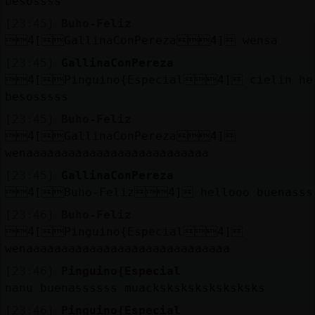
besossss
[23:45]
Buho-Feliz
4[GallinaConPereza4] wensa
[23:45]
GallinaConPereza
4[Pinguino{Especial4] cielin he
besosssss
[23:45]
Buho-Feliz
4[GallinaConPereza4]
wenaaaaaaaaaaaaaaaaaaaaaaaaaa
[23:45]
GallinaConPereza
4[Buho-Feliz4] hellooo buenasss
[23:46]
Buho-Feliz
4[Pinguino{Especial4]
wenaaaaaaaaaaaaaaaaaaaaaaaaaaaaa
[23:46]
Pinguino{Especial
nanu buenassssss muacksksksksksksksks
[23:46]
Pinguino{Especial