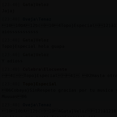
[23:40]
Gata}Veloz
Jajaj
[23:40]
Oveja\Tenaz
10ס10ƛ12פ(104Topo}Especial12)ă12׃10]ƃ12!׏
aiosssssssssss
[23:40]
Gata}Veloz
Topo}Especial hola guapa
[23:40]
Gata}Veloz
Y adioss
[23:40]
Culebra\Elocuente
4[Topo}Especial4] 02Hasta otr
[23:40]
Topo}Especial
06Cobaya}SinRespeto gracias por tu musica 
Muuuas06
[23:40]
Oveja\Tenaz
10ס10ƛ12פ(104Gata}Veloz12)ă12׃10]ƃ12!׏ ke