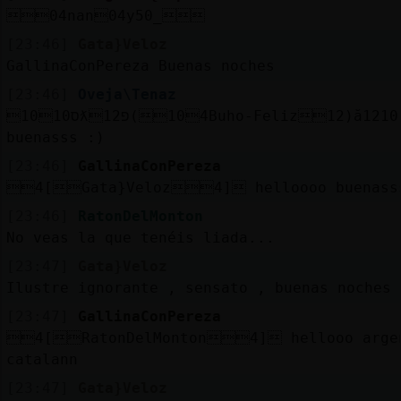
04nan04y50_
[23:46]
Gata}Veloz
GallinaConPereza Buenas noches
[23:46]
Oveja\Tenaz
10ס10ƛ12פ(104Buho-Feliz12)ă12׃10]ƃ12!׏
buenasss :)
[23:46]
GallinaConPereza
4[Gata}Veloz4] helloooo buenass
[23:46]
RatonDelMonton
No veas la que tenéis liada...
[23:47]
Gata}Veloz
Ilustre ignorante , sensato , buenas noches
[23:47]
GallinaConPereza
4[RatonDelMonton4] hellooo arge
catalann
[23:47]
Gata}Veloz