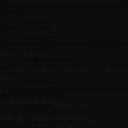
10ס10ƛ12פ(104Topo}Especial12)ă12׃10]ƃ12!׏
ajajajaja
[23:41]
Gata}Veloz
Corre tisia jajaj
[23:41]
Oveja\Tenaz
10ס10ƛ12פ(104Gata}Veloz12)ă12׃10]ƃ12!׏ pa
correr toy yoooooo
[23:42]
Pinguino{Especial
pilla el bolso dise mae mia no va dar tumbos
ufffff
[23:42]
Oveja\Tenaz
10ס10ƛ12פ(104Pinguino{Especial12)ă12׃10]ƃ12!
׏ esoo me lo mareaaa
[23:42]
Gata}Veloz
Va dar de si Pinguino{Especial
[23:43]
Pinguino{Especial