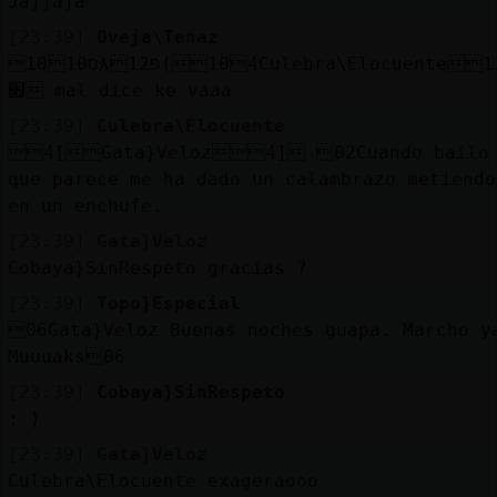
Jajjaja
Mis
blogs
[23:39]
Oveja\Tenaz
10ס10ƛ12פ(104Culebra\Elocuente12)ă12׃10]ƃ12!
׏ mal dice ke vaaa
[23:39]
Culebra\Elocuente
Mis
4[Gata}Veloz4] 02Cuando bailo 
foros
que parece me ha dado un calambrazo metiendo
en un enchufe.
[23:39]
Gata}Veloz
Registr
Cobaya}SinRespeto gracias ?
un
[23:39]
Topo}Especial
canal
06Gata}Veloz Buenas noches guapa. Marcho y
Muuuaks06
[23:39]
Cobaya}SinRespeto
: )
Más
gestion
[23:39]
Gata}Veloz
Culebra\Elocuente exageraooo