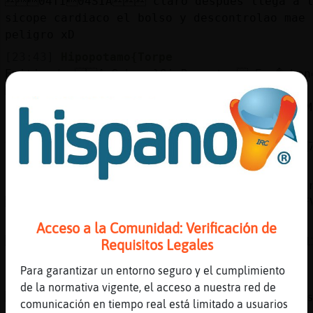
04TI04SIA claro despues llega a t
sicope cardiaco el bolso y descontrolao mae 
peligro xD
[23:43]
Hipopotamo{Torpe
Emitiendo:4 Cobaya}SinRespeto  Esc�chan
3Web: 7
https://chathispano.link/dOdPxW1y/Rxq0NwFSTM
[23:43]
Hipopotamo{Torpe
Tambi鮠nos puedes escuchar en la 3Web: 
[23:43]
Hipopotamo{Torpe
O a trav鳠de tu 3tel馯no m󶩬, tablet o rep
7 https://chathispano.link/MM/9HJyBbiXo1mF
[23:43]
Oveja\Tenaz
Acceso a la Comunidad: Verificación de
10ס10ƛ12פ(104Pinguino{Especial12)ă12׃10]ƃ12!
Requisitos Legales
׏ me tocaba ahora las pastis ainssss
Para garantizar un entorno seguro y el cumplimiento
[23:43]
Pinguino{Especial
de la normativa vigente, el acceso a nuestra red de
04k4z404dora van a salor 3 bolsos
comunicación en tiempo real está limitado a usuarios