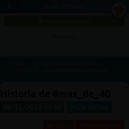
CHAT HISPANO
¡Chatea sin publicidad!
PUBLICIDAD
Iniciar
sesión
Portada
Historias
Canal #mas_de_40
2022-11-08
636b8be38d6f2d7ab1701a66
¡Chatea
sin
publici
Historia de #mas_de_40
08/11/2022 23:38
2026 visitas
Crear
una
Reportar
Historia siguiente
cuenta