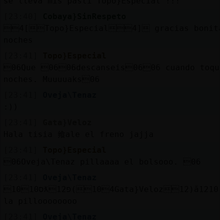
se lleva mis pasti Topo}Especial !!!
[23:40]
Cobaya}SinRespeto
4[Topo}Especial4] gracias bonita
noches
[23:41]
Topo}Especial
06Que 0606descanseis0606 cuando toqu
noches. Muuuuaks06
[23:41]
Oveja\Tenaz
:))
[23:41]
Gata}Veloz
Hala tisia 飨ale el freno jajja
[23:41]
Topo}Especial
06Oveja\Tenaz pillaaaa el bolsooo. 06
[23:41]
Oveja\Tenaz
10ס10ƛ12פ(104Gata}Veloz12)ă12׃10]ƃ12!׏ no
la pilloooooooo
[23:41]
Oveja\Tenaz