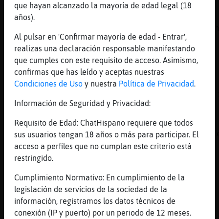
mas xD
que hayan alcanzado la mayoría de edad legal (18
[23:44]
Pinguino{Especial
años).
04TI04SIA uysssssss ahora que sin
Al pulsar en 'Confirmar mayoría de edad - Entrar',
pastis?
realizas una declaración responsable manifestando
[23:44]
Gata}Veloz
que cumples con este requisito de acceso. Asimismo,
Ufff 3 no se, pero fondo...telita!
confirmas que has leído y aceptas nuestras
[23:44]
Oveja\Tenaz
Condiciones de Uso
y nuestra
Política de Privacidad
.
10ס10ƛ12פ(104Pinguino{Especial12)ă12׃10]ƃ12!
Información de Seguridad y Privacidad:
׏ pos..patalearrrrrrr
[23:44]
Pinguino{Especial
Requisito de Edad: ChatHispano requiere que todos
ACTION se esconde para que con tanto patal
sus usuarios tengan 18 años o más para participar. El
Oveja\Tenaz no vaya me pegue en la cara
acceso a perfiles que no cumplan este criterio está
restringido.
[23:45]
Pinguino{Especial
jajajajajaja
Cumplimiento Normativo: En cumplimiento de la
[23:45]
GallinaConPereza
legislación de servicios de la sociedad de la
hellooo a todossss
información, registramos los datos técnicos de
conexión (IP y puerto) por un periodo de 12 meses.
[23:45]
Gata}Veloz