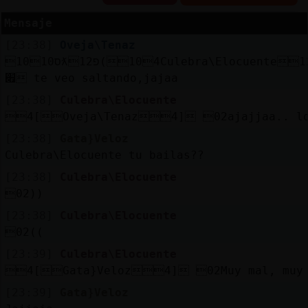
Mensaje
[23:38]
Oveja\Tenaz
Reserva
10ס10ƛ12פ(104Culebra\Elocuente12)ă12׃10]ƃ12!
alias
׏ te veo saltando,jajaa
[23:38]
Culebra\Elocuente
4[Oveja\Tenaz4] 02ajajjaa.. lo
[23:38]
Gata}Veloz
Actuali
Culebra\Elocuente tu bailas??
contras
[23:38]
Culebra\Elocuente
02))
[23:38]
Culebra\Elocuente
Actuali
02((
IP
virtual
[23:39]
Culebra\Elocuente
4[Gata}Veloz4] 02Muy mal, muy 
[23:39]
Gata}Veloz