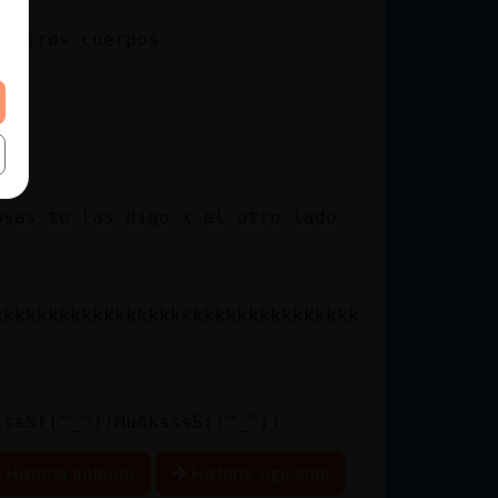
uestros cuerpos
osas te las digo x el otro lado
kkkkkkkkkkkkkkkkkkkkkkkkkkkkkkkkkkkkkkkkkkkkk
sssS((^_^))MuAksssS((^_^))
Historia anterior
Historia siguiente