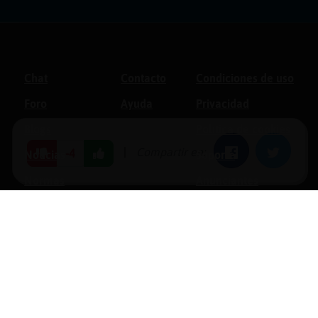
Chat
Contacto
Condiciones de uso
Foro
Ayuda
Privacidad
Blogs
Política de cookies
|
Compartir en:
Facebook
Twitter
-4
Noticias
Soporte
Normas
Anunciantes
Estadísticas
Historias
Tu foro gratis