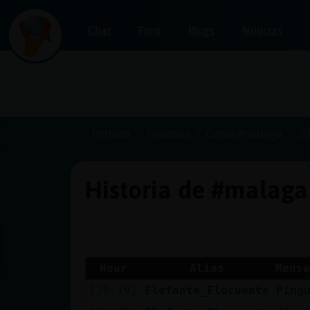
Chat
Foro
Blogs
Noticias
Iniciar
sesión
Portada
Historias
Canal #malaga
20
Historia de #malag
¡Chatea
sin
publicidad!
Hour
Alias
Mensa
[20:19]
Elefante_Elocuente
Ping
Crear
una