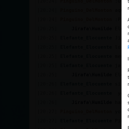
[20:24]
Pinguino_DelMonton
:O
[20:24]
Pinguino_DelMonton
aqui
[20:24]
Pinguino_DelMonton
:P
[20:25]
Jirafa\Humilde
Elef
[20:25]
Elefante_Elocuente
Jira
[20:25]
Elefante_Elocuente
lo q
[20:25]
Elefante_Elocuente
meno
[20:25]
Elefante_Elocuente
jaja
[20:25]
Jirafa\Humilde
Elef
[20:26]
Elefante_Elocuente
si c
[20:26]
Elefante_Elocuente
ya m
[20:26]
Jirafa\Humilde
habe
[20:27]
Pinguino_DelMonton
yo l
[20:27]
Elefante_Elocuente
Ping