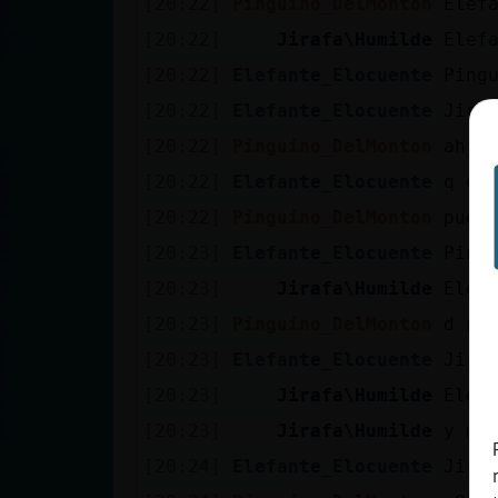
[20:22]
Pinguino_DelMonton
Elefa
Mis blogs
[20:22]
Jirafa\Humilde
Elef
[20:22]
Elefante_Elocuente
Ping
Mis foros
[20:22]
Elefante_Elocuente
Jira
[20:22]
Pinguino_DelMonton
ah n
[20:22]
Elefante_Elocuente
q ot
Registrar
[20:22]
Pinguino_DelMonton
pues
un canal
[20:23]
Elefante_Elocuente
Ping
[20:23]
Jirafa\Humilde
Elef
[20:23]
Pinguino_DelMonton
d na
Más
[20:23]
Elefante_Elocuente
Jira
gestiones
[20:23]
Jirafa\Humilde
Elef
[20:23]
Jirafa\Humilde
y me
[20:24]
Elefante_Elocuente
Jira