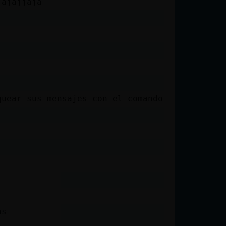
jajajjaja
quear sus mensajes con el comando: /bloquear
ns