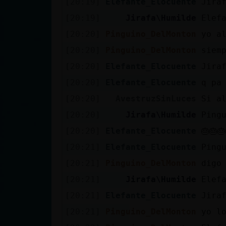
[20:19]
Elefante_Elocuente
Jira
cuenta
[20:19]
Jirafa\Humilde
Elef
[20:20]
Pinguino_DelMonton
yo a
[20:20]
Pinguino_DelMonton
siem
Reservar
[20:20]
Elefante_Elocuente
Jira
alias
[20:20]
Elefante_Elocuente
q pa
[20:20]
AvestruzSinLuces
Si a
Actualizar
[20:20]
Jirafa\Humilde
Ping
contraseña
[20:20]
Elefante_Elocuente
🎂🎂🎂
[20:21]
Elefante_Elocuente
Ping
[20:21]
Pinguino_DelMonton
digo
Actualizar
[20:21]
Jirafa\Humilde
Elef
IP virtual
[20:21]
Elefante_Elocuente
Jira
[20:21]
Pinguino_DelMonton
yo l