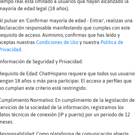
tiempo real está limitado a usuarios que hayan alcanzado la
mayoría de edad legal (18 años).
 huele a tema
Al pulsar en 'Confirmar mayoría de edad - Entrar', realizas una
declaración responsable manifestando que cumples con este
ante_Elocuente x lo que tenemos que tu sabes 
requisito de acceso. Asimismo, confirmas que has leído y
fa\Humilde: jajajajjajaaja dixo así como suen
aceptas nuestras
Condiciones de Uso
y nuestra
Política de
 tenemos en nuestro cuerpo jajajaajajaa
Privacidad
.
s mal q yo te entiendo
Información de Seguridad y Privacidad:
jjajjajj
Requisito de Edad: ChatHispano requiere que todos sus usuario
ante_Elocuente si kieres con tu permiso lo di
tengan 18 años o más para participar. El acceso a perfiles que
laro xiquillo
no cumplan este criterio está restringido.
ismo vienen los trolls si te leen jajjajajja
Cumplimiento Normativo: En cumplimiento de la legislación de
r que nos entiendan tenemos las mismas enferm
servicios de la sociedad de la información, registramos los
datos técnicos de conexión (IP y puerto) por un periodo de 12
o soy Elefante_Elocuente
meses.
uino_DelMonton: jajajaja tu ve
Responsabilidad: Como plataforma de comunicación abierta,