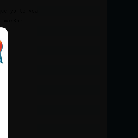
que yo lo vea
l mor3no