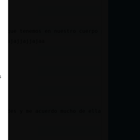
lo que tenemos en nuestro cuerpo por dentro
a jajajjajjajaa
s
go
j
edades y me acuerdo mucho de ella