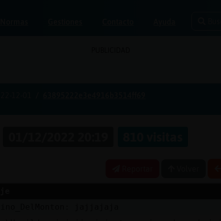
Bus
Normas
Gestiones
Contacto
Ayuda
PUBLICIDAD
22-12-01
63895222e3e4916b3514ff69
a
01/12/2022 20:19
810 visitas
Reportar
Volver
je
uino_DelMonton: jajjajaja