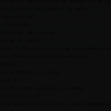
fa\Humilde: jajajjaajaja tas animao hoy eh ja
ante_Elocuente yo siempre y lo sabes
l reves mor3no
pr desanimado
fa\Humilde: pero hoy mas
 eso es tu cumple
lguien te molesta o no te cae bien puedes blo
uino_DelMonton pues arriba ese animo
🎂🎂🎂🎂
uino_DelMonton: q te pasa
 aqui XD
ante_Elocuente igual que tu supongo
fa\Humilde: xlaro
o que quiero es que el betis llegue a�champio