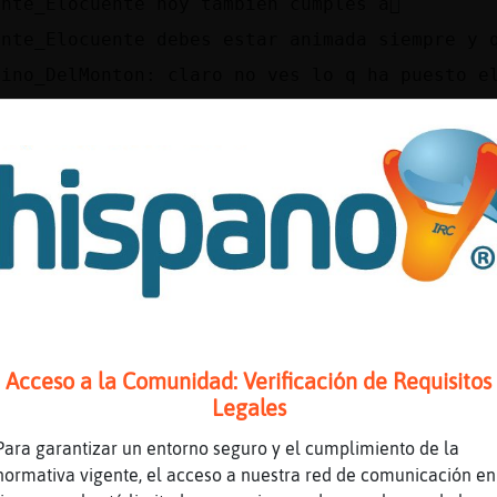
nte_Elocuente hoy tambien cumples a񯳿
ante_Elocuente debes estar animada siempre y 
uino_DelMonton: claro no ves lo q ha puesto e
fa\Humilde: si pero hay días mejores
o me fije
ros
 felicidades Elefante_Elocuente
uino_DelMonton: gracias
ante_Elocuente todos los dias no son iguales
da que sigas cumpliendo�mas
fa\Humilde: x eso
Acceso a la Comunidad: Verificación de Requisitos
ante_Elocuente eso me pasa a mi muxo
Legales
 acuerdo muxo de ti
Para garantizar un entorno seguro y el cumplimiento de la
fa\Humilde: y eso
normativa vigente, el acceso a nuestra red de comunicación en