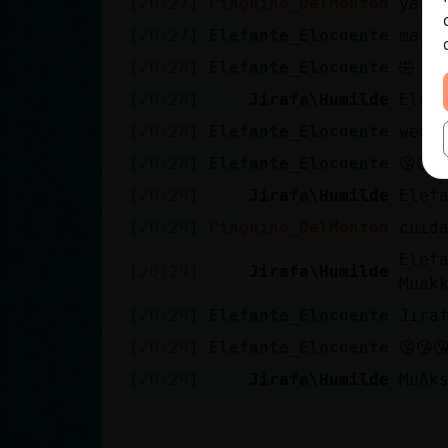
[20:27]
Pinguino_DelMonton
ya v
[20:27]
Elefante_Elocuente
ma e
[20:28]
Elefante_Elocuente
🤣
[20:28]
Jirafa\Humilde
Elef
[20:28]
Elefante_Elocuente
weno
[20:28]
Elefante_Elocuente
😘😘
[20:29]
Jirafa\Humilde
Elef
[20:29]
Pinguino_DelMonton
cuida
Elef
[20:29]
Jirafa\Humilde
Muak
[20:29]
Elefante_Elocuente
Jira
[20:29]
Elefante_Elocuente
😘😘
[20:29]
Jirafa\Humilde
MuAk