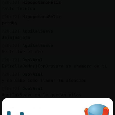
[20:12]
HipopotamoFeliz
fallo tecnico
[20:12]
HipopotamoFeliz
perd�n
[20:12]
Aguila\Suave
Jajajaajaja
[20:12]
Aguila\Suave
Se le fue el deo
[20:12]
Oso\Azul
EstrellaDeMar}ConBravura se enamoro de ti
[20:12]
Oso\Azul
y no sabe como llamar tu atencion
[20:12]
Oso\Azul
Aguila\Suave no le quedan pilas
[20:13]
Topo\ConInquietud
ultimamente me da ardores... Aguila\Suave