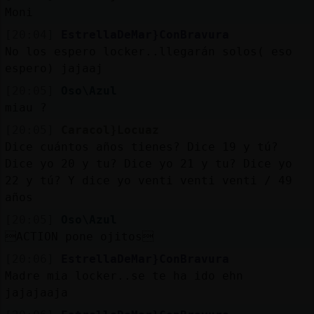
Moni
[20:04]
EstrellaDeMar}ConBravura
No los espero locker..llegarán solos( eso
espero) jajaaj
[20:05]
Oso\Azul
miau ?
[20:05]
Caracol}Locuaz
Dice cuántos años tienes? Dice 19 y tú?
Dice yo 20 y tu? Dice yo 21 y tu? Dice yo
22 y tú? Y dice yo venti venti venti / 49
años
[20:05]
Oso\Azul
ACTION pone ojitos
[20:06]
EstrellaDeMar}ConBravura
Madre mia locker..se te ha ido ehn
jajajaaja