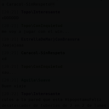
a Caracol-SinRespeto
[20:21]
Topo\Interesante
xDDDDDD
[20:21]
Topo\ConInquietud
me voy a jugar con el win...
[20:21]
EstrellaDeMar}ConBravura
Jaajajaaa
[20:21]
Caracol-SinRespeto
xd
[20:21]
Topo\ConInquietud
xau...
[20:21]
Aguila\Suave
Buen viaje
[20:22]
Topo\Interesante
culos a la pared que esta HipopotamoFeliz
desatascador de tuberias de 2 en 2 de lunes