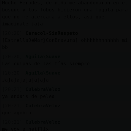
Mucho Herodes, de niña me abandonaron en el
bosque y los lobos hicieron una fogata para
que no me acercara a ellos, así que
imagínate jaja
[20:20]
Caracol-SinRespeto
[EstrellaDeMar}ConBravura] ohhhhhhhhhhhh mi
bb
[20:20]
Aguila\Suave
Las culpas de las tías siempre
[20:20]
Aguila\Suave
Jajajajajajajaja
[20:21]
CulebraVeloz
ya andais de pelea
[20:21]
CulebraVeloz
que agobio
[20:21]
CulebraVeloz
me voy a netflix