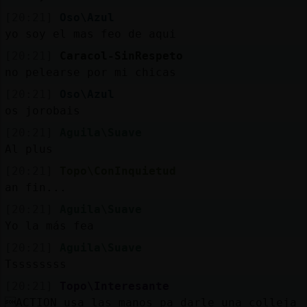
[20:21]
Oso\Azul
yo soy el mas feo de aqui
[20:21]
Caracol-SinRespeto
no pelearse por mi chicas
[20:21]
Oso\Azul
os jorobais
[20:21]
Aguila\Suave
Al plus
[20:21]
Topo\ConInquietud
an fin...
[20:21]
Aguila\Suave
Yo la más fea
[20:21]
Aguila\Suave
Tssssssss
[20:21]
Topo\Interesante
ACTION usa las manos pa darle una colleja