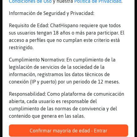
Condiciones de Uso
y nuestra
Política de Privacidad
.
prefiero no entrar en turbulencias...
Información de Seguridad y Privacidad:
[20:14]
Caracol}Locuaz
Para algo eres tóxico, deberías
Requisito de Edad: ChatHispano requiere que todos
[20:14]
EstrellaDeMar}ConBravura
sus usuarios tengan 18 años o más para participar. El
Jajjajaa gato
acceso a perfiles que no cumplan este criterio está
restringido.
[20:14]
Oso\Azul
turbulencias flatulenas ?
Cumplimiento Normativo: En cumplimiento de la
[20:14]
Aguila\Suave
legislación de servicios de la sociedad de la
Jajaajajajajajajaj
información, registramos los datos técnicos de
conexión (IP y puerto) por un periodo de 12 meses.
[20:14]
Aguila\Suave
Mae mia
Responsabilidad: Como plataforma de comunicación
[20:14]
Aguila\Suave
abierta, cada usuario es responsable del
De verdad q aquí se le van la pinza
cumplimiento de las normas de convivencia y del
contenido que genera en las salas.
[20:14]
Aguila\Suave
En fin...
Confirmar mayoría de edad - Entrar
[20:14]
Oso\Azul