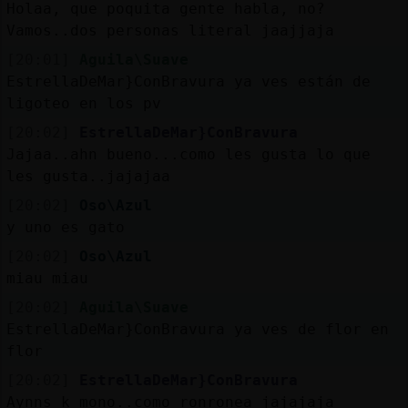
Holaa, que poquita gente habla, no?
Vamos..dos personas literal jaajjaja
[20:01]
Aguila\Suave
EstrellaDeMar}ConBravura ya ves están de
ligoteo en los pv
[20:02]
EstrellaDeMar}ConBravura
Jajaa..ahn bueno...como les gusta lo que
les gusta..jajajaa
[20:02]
Oso\Azul
y uno es gato
[20:02]
Oso\Azul
miau miau
[20:02]
Aguila\Suave
EstrellaDeMar}ConBravura ya ves de flor en
flor
[20:02]
EstrellaDeMar}ConBravura
Aynns k mono..como ronronea jajajaja