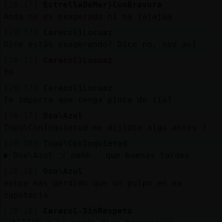
[20:17]
EstrellaDeMar}ConBravura
Anda no es exagerado ni na jajajaa
[20:17]
Caracol}Locuaz
Dice estás exagerando? Dice no, soy así
[20:17]
Caracol}Locuaz
Yo
[20:17]
Caracol}Locuaz
Te importa que tenga pinta de tía?
[20:17]
Oso\Azul
Topo\ConInquietud me dijidte algo antes ?
[20:18]
Topo\ConInquietud
❥ Oso\Azul ツ nahh.. que buenas tardes
[20:18]
Oso\Azul
estoy mas perdido que un pulpo en na
zapateria
[20:18]
Caracol-SinRespeto