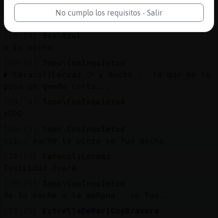
EstrellaDeMar}ConBravura es lo unico que
No cumplo los requisitos - Salir
puedo hacer para alegrarte el dia
[20:14]
Oso\Azul
o la noche
[20:14]
Topo\ConInquietud
❥ Caracol}Locuaz ツ y mucho... la que me lo
puso se quedo corta...
[20:14]
Topo\ConInquietud
xDDD
[20:15]
Topo\ConInquietud
sii.. mucho la pinza se fue mucho..
[20:15]
Caracol}Locuaz
Toxicidad fuera
[20:15]
Topo\ConInquietud
de la noche a la mañana.. se fue...
[20:15]
EstrellaDeMar}ConBravura