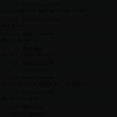
Mis
[19:51]
Caracol}Locuaz
blogs
Buenas noches por la tarde noche
[19:51]
Caracol}Locuaz
Qué miedo
Mis
[19:51]
Aguila\Suave
foros
Mucho miedo si
[19:52]
Oso\Azul
yo los tengo cerrados
Registrar
un
[19:52]
Aguila\Suave
Y yo
canal
[19:52]
Aguila\Suave
Bueno ni hace falta que lo cierre
[19:52]
Aguila\Suave
Más
No entran jaja
gestiones
[19:53]
Oso\Azul
lo tienes apagado