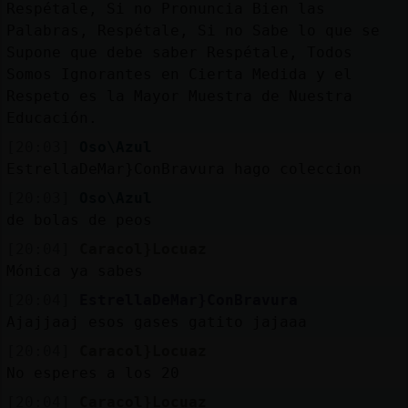
Respétale, Si no Pronuncia Bien las
Palabras, Respétale, Si no Sabe lo que se
Supone que debe saber Respétale, Todos
Somos Ignorantes en Cierta Medida y el
Respeto es la Mayor Muestra de Nuestra
Educación.
[20:03]
Oso\Azul
EstrellaDeMar}ConBravura hago coleccion
[20:03]
Oso\Azul
de bolas de peos
[20:04]
Caracol}Locuaz
Mónica ya sabes
[20:04]
EstrellaDeMar}ConBravura
Ajajjaaj esos gases gatito jajaaa
[20:04]
Caracol}Locuaz
No esperes a los 20
[20:04]
Caracol}Locuaz