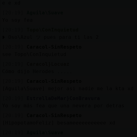
e e xd
[20:19]
Aguila\Suave
Yo soy fea
[20:19]
Topo\ConInquietud
❥ Oso\Azul ツ pues para ti las 2
[20:19]
Caracol-SinRespeto
see Topo\ConInquietud
[20:19]
Caracol}Locuaz
Cómo dijo Herodes .....
[20:19]
Caracol-SinRespeto
[Aguila\Suave] mejor asi nadie me la kta xd
[20:19]
EstrellaDeMar}ConBravura
Yo soy más fea que una nevera por detras
[20:19]
Caracol-SinRespeto
[HipopotamoFeliz] besameeeeeeeeeee xd
[20:19]
Aguila\Suave