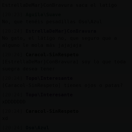
EstrellaDeMar}ConBravura saca el latigo
[20:23]
Aguila\Suave
No, que tenéis pesadillas Oso\Azul
[20:24]
EstrellaDeMar}ConBravura
No gato, el látigo no, que seguro que a
alguno le mola más jajajaja
[20:24]
Caracol-SinRespeto
[EstrellaDeMar}ConBravura] soy lo que toda
suegra desea tener
[20:24]
Topo\Interesante
[Caracol-SinRespeto] tienes ojos o patas?
[20:24]
Topo\Interesante
xDDDDDDD
[20:24]
Caracol-SinRespeto
xd
[20:24]
Oso\Azul