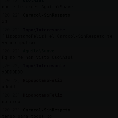
[20:22]
Oso\Azul
nodie te crees Aguila\Suave
[20:22]
Caracol-SinRespeto
xd
[20:22]
Topo\Interesante
[HipopotamoFeliz] el Caracol-SinRespeto te
va a empotrar
[20:22]
Aguila\Suave
Pq no me han visto Oso\Azul
[20:22]
Topo\Interesante
xDDDDDDD
[20:22]
HipopotamoFeliz
xdddd
[20:23]
HipopotamoFeliz
no creo
[20:23]
Caracol-SinRespeto
tengo para todos xd