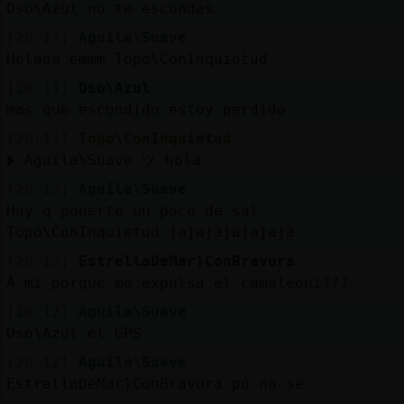
Oso\Azul no te escondas
[20:11]
Aguila\Suave
Holaaa emmm Topo\ConInquietud
[20:11]
Oso\Azul
mas que escondido estoy perdido
[20:11]
Topo\ConInquietud
❥ Aguila\Suave ツ hola.
[20:12]
Aguila\Suave
Hay q ponerte un poco de sal
Topo\ConInquietud jajajajajajaja
[20:12]
EstrellaDeMar}ConBravura
A mi porque me expulsa el camaleoni???
[20:12]
Aguila\Suave
Oso\Azul el GPS
[20:12]
Aguila\Suave
EstrellaDeMar}ConBravura po no se