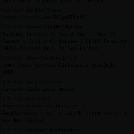
ACTION a la pazde dios hermanos
[20:18]
Aguila\Suave
https://youtu.be/ICVpwTPhd90
[20:18]
Cocodrilo{DelMonton
YouTube Titulo: Te Voy A Amar - Andrés
Cepeda y Cali y El Dandee | LETRA Duración:
4M36S Enviado por: Carlos_Lyrics
[20:18]
Topo\ConInquietud
como jodes Caracol-SinRespeto jajajaja..
xDDD
[20:18]
Aguila\Suave
Caracol-SinRespeto muack
[20:18]
Oso\Azul
Topo\ConInquietud buena esta la
Aguila\Suave y EstrellaDeMar}ConBravura (o
eso man dicho)
[20:18]
Caracol-SinRespeto