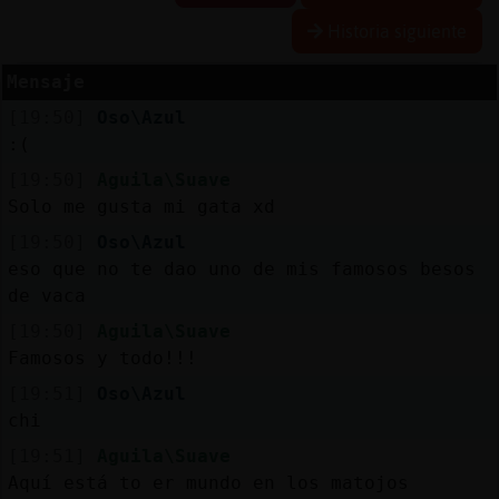
Historia siguiente
Mensaje
Reservar
[19:50]
Oso\Azul
alias
:(
[19:50]
Aguila\Suave
Solo me gusta mi gata xd
Actualizar
[19:50]
Oso\Azul
contraseña
eso que no te dao uno de mis famosos besos
de vaca
[19:50]
Aguila\Suave
Actualizar
Famosos y todo!!!
IP
[19:51]
Oso\Azul
virtual
chi
[19:51]
Aguila\Suave
Aquí está to er mundo en los matojos