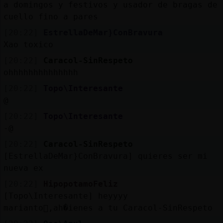
a domingos y festivos y usador de bragas de
cuello fino a pares
[20:22]
EstrellaDeMar}ConBravura
Xao toxico
[20:22]
Caracol-SinRespeto
ohhhhhhhhhhhhhh
[20:22]
Topo\Interesante
@
[20:22]
Topo\Interesante
-@
[20:22]
Caracol-SinRespeto
[EstrellaDeMar}ConBravura] quieres ser mi
nueva ex
[20:22]
HipopotamoFeliz
[Topo\Interesante] heyyyy
marianto񥴡,ah�ienes a tu Caracol-SinRespeto