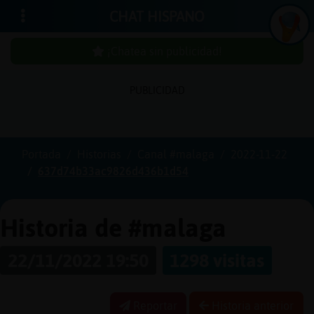
CHAT HISPANO
¡Chatea sin publicidad!
PUBLICIDAD
Iniciar
sesión
Portada
Historias
Canal #malaga
2022-11-22
637d74b33ac9826d436b1d54
¡Chatea
sin
publicidad!
Historia de #malaga
22/11/2022 19:50
1298 visitas
Crear
una
Reportar
Historia anterior
cuenta