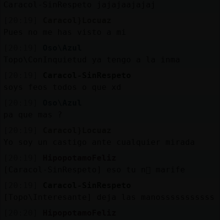
Caracol-SinRespeto jajajaajajaj
[20:19]
Caracol}Locuaz
Pues no me has visto a mi
[20:19]
Oso\Azul
Topo\ConInquietud ya tengo a la inma
[20:19]
Caracol-SinRespeto
soys feos todos o que xd
[20:19]
Oso\Azul
pa que mas ?
[20:19]
Caracol}Locuaz
Yo soy un castigo ante cualquier mirada
[20:19]
HipopotamoFeliz
[Caracol-SinRespeto] eso tu n󶩯 marife
[20:19]
Caracol-SinRespeto
[Topo\Interesante] deja las manosssssssssss
[20:20]
HipopotamoFeliz