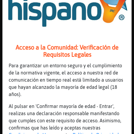
...
[20:13]
Topo\ConInquietud
pero ya se me pasara.
[20:13]
Caiman}Veloz
el camaleone na, el camaleon!
[20:13]
EstrellaDeMar}ConBravura
Acceso a la Comunidad: Verificación de
Ahnn ok ok no pasa nada..ya estoy triste
Requisitos Legales
toda la semana
Para garantizar un entorno seguro y el cumplimiento
[20:13]
Aguila\Suave
de la normativa vigente, el acceso a nuestra red de
Pues vale Topo\ConInquietud después no
comunicación en tiempo real está limitado a usuarios
digas
que hayan alcanzado la mayoría de edad legal (18
[20:13]
Topo\ConInquietud
años).
ya te entretienen bien.. Aguila\Suave
Al pulsar en 'Confirmar mayoría de edad - Entrar',
[20:13]
Oso\Azul
realizas una declaración responsable manifestando
ACTION le regala una bola de pelos a
que cumples con este requisito de acceso. Asimismo,
EstrellaDeMar}ConBravura
confirmas que has leído y aceptas nuestras
[20:14]
Topo\ConInquietud