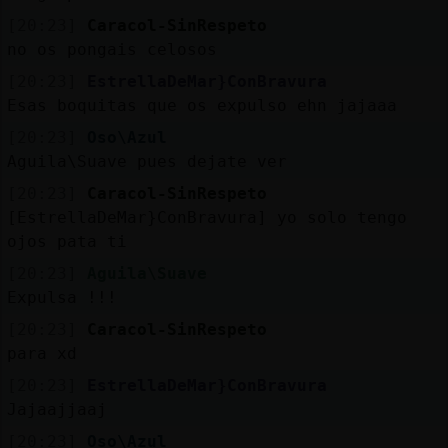
[20:23]
Caracol-SinRespeto
no os pongais celosos
[20:23]
EstrellaDeMar}ConBravura
Esas boquitas que os expulso ehn jajaaa
[20:23]
Oso\Azul
Aguila\Suave pues dejate ver
[20:23]
Caracol-SinRespeto
[EstrellaDeMar}ConBravura] yo solo tengo
ojos pata ti
[20:23]
Aguila\Suave
Expulsa !!!
[20:23]
Caracol-SinRespeto
para xd
[20:23]
EstrellaDeMar}ConBravura
Jajaajjaaj
[20:23]
Oso\Azul