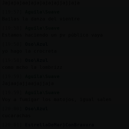
Jajajajaajajajajajajjajjaja
[19:57]
Aguila\Suave
Bailas la danza del vientre
[19:58]
Aguila\Suave
Estamos haciendo un pv público vaya
[19:58]
Oso\Azul
yo hago la crocreta
[19:58]
Oso\Azul
como mcho la lombrizz
[19:59]
Aguila\Suave
Jajaajajjaajajjaja
[19:59]
Aguila\Suave
Voy a fumigar los matojos, igual salen
[20:00]
Oso\Azul
cucarachas
[20:01]
EstrellaDeMar}ConBravura