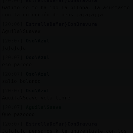
[20:06]
EstrellaDeMar}ConBravura
Gatito se te ha ido la pilona..la asustaste
con la colección de peos jajajajja
[20:06]
EstrellaDeMar}ConBravura
Aguila\Suave#
[20:07]
Oso\Azul
jajajaja
[20:07]
Oso\Azul
eso parece
[20:07]
Oso\Azul
salio bolando
[20:07]
Oso\Azul
Aguila\Suave vela libre
[20:07]
Aguila\Suave
Que pazoooo
[20:07]
EstrellaDeMar}ConBravura
Jajajaja pensamos k te ahuyentaste con los