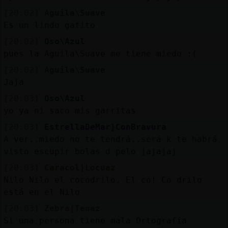
[20:02]
Aguila\Suave
Es un lindo gatito
[20:02]
Oso\Azul
pues la Aguila\Suave me tiene miedo :(
[20:02]
Aguila\Suave
Jaja
[20:03]
Oso\Azul
yo ya ni saco mis garritas
[20:03]
EstrellaDeMar}ConBravura
A ver..miedo no te tendrá..será k te habrá
visto escupir bolas d pelo jajajaj
[20:03]
Caracol}Locuaz
Nilo Nilo el cocodrilo. El co! Co drilo
está en el Nilo
[20:03]
Zebra{Tenaz
Si una persona tiene mala Ortografía