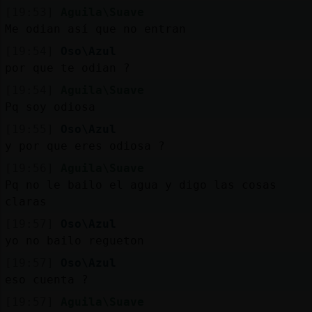
[19:53]
Aguila\Suave
Me odian así que no entran
[19:54]
Oso\Azul
por que te odian ?
[19:54]
Aguila\Suave
Pq soy odiosa
[19:55]
Oso\Azul
y por que eres odiosa ?
[19:56]
Aguila\Suave
Pq no le bailo el agua y digo las cosas
claras
[19:57]
Oso\Azul
yo no bailo regueton
[19:57]
Oso\Azul
eso cuenta ?
[19:57]
Aguila\Suave