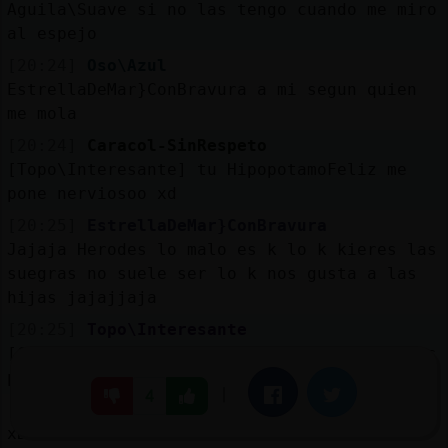
Aguila\Suave si no las tengo cuando me miro
al espejo
[20:24]
Oso\Azul
EstrellaDeMar}ConBravura a mi segun quien
me mola
[20:24]
Caracol-SinRespeto
[Topo\Interesante] tu HipopotamoFeliz me
pone nerviosoo xd
[20:25]
EstrellaDeMar}ConBravura
Jajaja Herodes lo malo es k lo k kieres las
suegras no suele ser lo k nos gusta a las
hijas jajajjaja
[20:25]
Topo\Interesante
[Caracol-SinRespeto] normal tiene dos colas
pa tarpar entrada y salida
|
Facebook
Twitter
4
[20:25]
Topo\Interesante
xDDDDDDDD