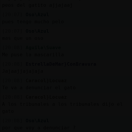
peos del gatito ajjajaaj
[20:07]
Oso\Azul
pues tengo mucho pelo
[20:07]
Oso\Azul
mas que un oso
[20:08]
Aguila\Suave
Me puse la mascarilla
[20:08]
EstrellaDeMar}ConBravura
Jajaajjajajaja
[20:08]
Caracol}Locuaz
Te va a denunciar el gato
[20:08]
Caracol}Locuaz
A los tribunales a los tribunales dijo el
gato
[20:08]
Oso\Azul
por que voy a denunciar ?