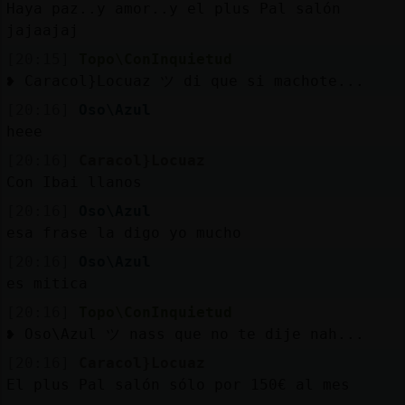
Haya paz..y amor..y el plus Pal salón
jajaajaj
[20:15]
Topo\ConInquietud
❥ Caracol}Locuaz ツ di que si machote...
[20:16]
Oso\Azul
heee
[20:16]
Caracol}Locuaz
Con Ibai llanos
[20:16]
Oso\Azul
esa frase la digo yo mucho
[20:16]
Oso\Azul
es mitica
[20:16]
Topo\ConInquietud
❥ Oso\Azul ツ nass que no te dije nah...
[20:16]
Caracol}Locuaz
El plus Pal salón sólo por 150€ al mes