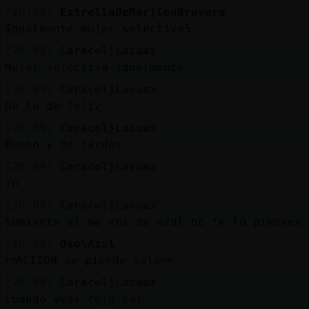
[20:08]
EstrellaDeMar}ConBravura
Igualmente mujer_selectiva5
[20:08]
Caracol}Locuaz
Mujer selectiva igualmente
[20:09]
Caracol}Locuaz
De lo de feliz
[20:09]
Caracol}Locuaz
Bueno y de tardes
[20:09]
Caracol}Locuaz
Yo
[20:09]
Caracol}Locuaz
Sumisete si me ves de azul no te lo pienses
[20:09]
Oso\Azul
ACTION se pierde solo
[20:09]
Caracol}Locuaz
Cuando veas rojo sal