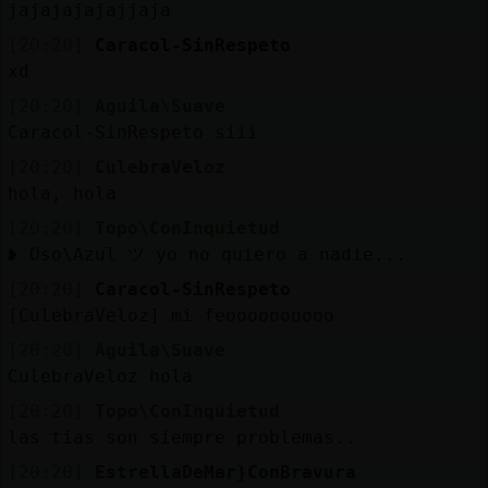
jajajajajajjaja
[20:20]
Caracol-SinRespeto
xd
[20:20]
Aguila\Suave
Caracol-SinRespeto siii
[20:20]
CulebraVeloz
hola, hola
[20:20]
Topo\ConInquietud
❥ Oso\Azul ツ yo no quiero a nadie...
[20:20]
Caracol-SinRespeto
[CulebraVeloz] mi feoooooooooo
[20:20]
Aguila\Suave
CulebraVeloz hola
[20:20]
Topo\ConInquietud
las tias son siempre problemas..
[20:20]
EstrellaDeMar}ConBravura