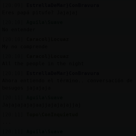
[20:09]
EstrellaDeMar}ConBravura
Eres papá pitufo? Jajajaj
[20:10]
Aguila\Suave
No entender
[20:10]
Caracol}Locuaz
My no comprende
[20:10]
Caracol}Locuaz
All the people in the night
[20:10]
EstrellaDeMar}ConBravura
Ahora entiendo el término.. conversación de
besugos jajajaja
[20:11]
Aguila\Suave
Jajajajajajaajjajajajajjaj
[20:11]
Topo\ConInquietud
...
[20:11]
Aguila\Suave