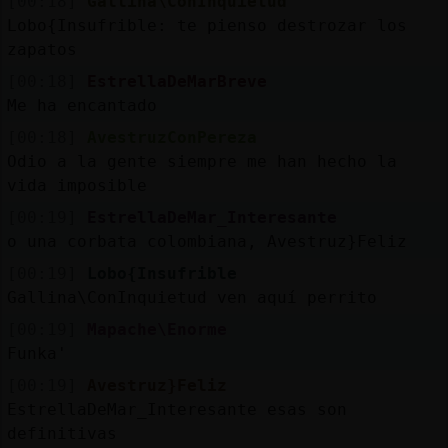
[00:18]
Gallina\ConInquietud
Lobo{Insufrible: te pienso destrozar los
zapatos
[00:18]
EstrellaDeMarBreve
Me ha encantado
[00:18]
AvestruzConPereza
Odio a la gente siempre me han hecho la
vida imposible
[00:19]
EstrellaDeMar_Interesante
o una corbata colombiana, Avestruz}Feliz
[00:19]
Lobo{Insufrible
Gallina\ConInquietud ven aquí perrito
[00:19]
Mapache\Enorme
Funka'
[00:19]
Avestruz}Feliz
EstrellaDeMar_Interesante esas son
definitivas