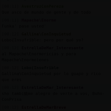
[00:11]
AvestruzConPereza
Que asco de mundo de gente y de todo
[00:11]
Mapache\Enorme
Funka' pase usted'
[00:12]
Gallina\ConInquietud
Lobo{Insufrible: pero por qué yo?
[00:12]
EstrellaDeMar_Interesante
al Mapache\Enormericias y para
Mapache\Enormeienes
[00:12]
Lobo{Insufrible
Gallina\ConInquietud por lo guapo y rico
que eres
[00:12]
EstrellaDeMar_Interesante
sho tambi鮠me alegro de verte a vos, Buho-
ConPrisa
[00:12]
EstrellaDeMarBreve