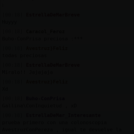
❕
[00:18]
EstrellaDeMarBreve
Huyyy
[00:18]
Caracol_Feroz
Buho-ConPrisa preciosa :***
[00:18]
Avestruz}Feliz
todas preciosas
[00:18]
EstrellaDeMarBreve
Míralo!! Jajajaja
[00:18]
Avestruz}Feliz
Xd
[00:18]
Buho-ConPrisa
Gallina\ConInquietud , xD
[00:18]
EstrellaDeMar_Interesante
prueba primero con una colonoscopia
AvestruzConPereza , igual te devuelve la