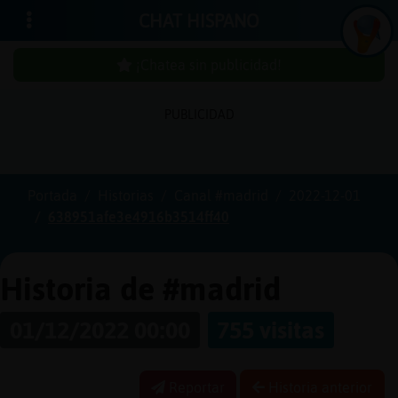
CHAT HISPANO
¡Chatea sin publicidad!
PUBLICIDAD
Iniciar
sesión
Portada
Historias
Canal #madrid
2022-12-01
638951afe3e4916b3514ff40
¡Chatea
sin
publici
Historia de #madrid
01/12/2022 00:00
755 visitas
Crear
una
Reportar
Historia anterior
cuenta