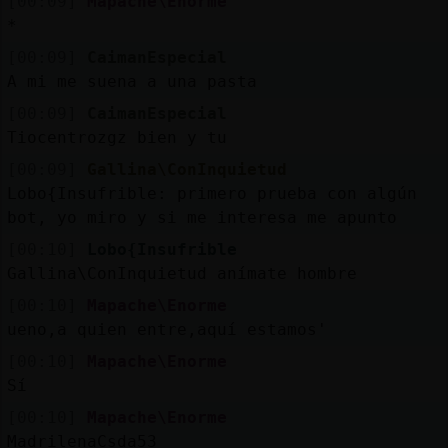
[00:09]
Mapache\Enorme
*
[00:09]
CaimanEspecial
A mi me suena a una pasta
[00:09]
CaimanEspecial
Tiocentrozgz bien y tu
[00:09]
Gallina\ConInquietud
Lobo{Insufrible: primero prueba con algún
bot, yo miro y si me interesa me apunto
[00:10]
Lobo{Insufrible
Gallina\ConInquietud anímate hombre
[00:10]
Mapache\Enorme
ueno,a quien entre,aquí estamos'
[00:10]
Mapache\Enorme
Sí
[00:10]
Mapache\Enorme
MadrilenaCsda53