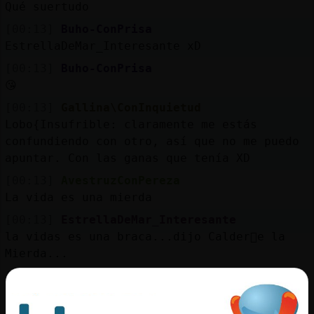
Qué suertudo
[00:13]
Buho-ConPrisa
EstrellaDeMar_Interesante xD
[00:13]
Buho-ConPrisa
😘
[00:13]
Gallina\ConInquietud
Lobo{Insufrible: claramente me estás
confundiendo con otro, así que no me puedo
apuntar. Con las ganas que tenía XD
[00:13]
AvestruzConPereza
La vida es una mierda
[00:13]
EstrellaDeMar_Interesante
la vidas es una braca...dijo Calder󮠤e la
Mierda...
[00:13]
EstrellaDeMar_Interesante
barca*