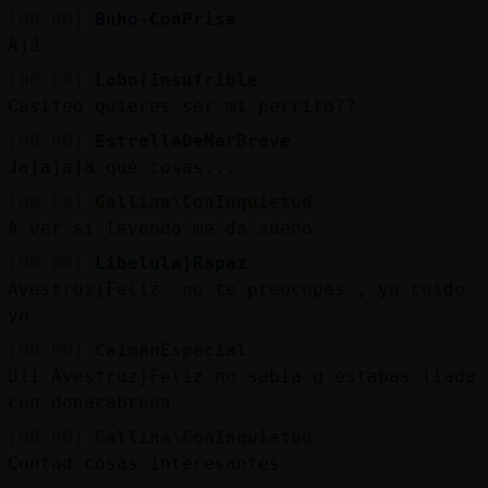
Mis
[00:00]
Buho-ConPrisa
blogs
Ajá.
[00:00]
Lobo{Insufrible
Casifeo quieres ser mi perrito??
Mis
[00:00]
EstrellaDeMarBreve
foros
Jajajaja qué cosas...
[00:00]
Gallina\ConInquietud
A ver si leyendo me da sueño
Registr
[00:00]
Libelula}Rapaz
un
Avestruz}Feliz: no te preocupes , ya cuido
canal
yo
[00:00]
CaimanEspecial
Uii Avestruz}Feliz no sabía q estabas liada
con donacabrona
Más
[00:00]
Gallina\ConInquietud
gestion
Contad cosas interesantes