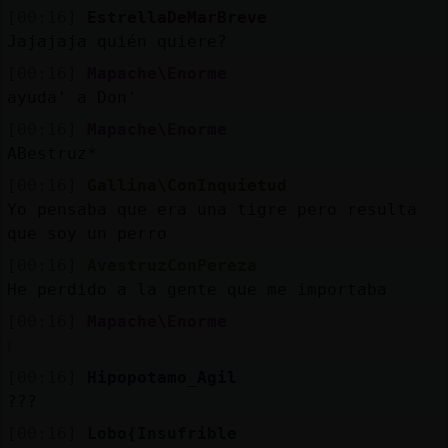
[00:16]
EstrellaDeMarBreve
Jajajaja quién quiere?
[00:16]
Mapache\Enorme
ayuda' a Don'
[00:16]
Mapache\Enorme
ABestruz*
[00:16]
Gallina\ConInquietud
Yo pensaba que era una tigre pero resulta
que soy un perro
[00:16]
AvestruzConPereza
He perdido a la gente que me importaba
[00:16]
Mapache\Enorme
❕
[00:16]
Hipopotamo_Agil
???
[00:16]
Lobo{Insufrible