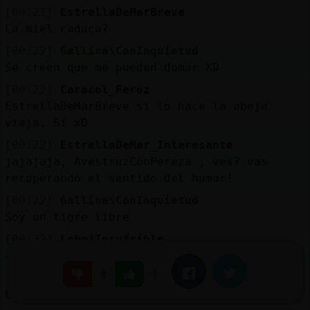
[00:21]
EstrellaDeMarBreve
La miel caduca?
[00:22]
Gallina\ConInquietud
Se creen que me pueden domar XD
[00:22]
Caracol_Feroz
EstrellaDeMarBreve si lo hace la abeja
vieja. Sí xD
[00:22]
EstrellaDeMar_Interesante
jajajaja, AvestruzConPereza , ves? vas
recuperando el sentido del humor!
[00:22]
Gallina\ConInquietud
Soy un tigre libre
[00:22]
Lobo{Insufrible
Avestruz}Feliz si ya está muerto .......
|
Facebook
Twitter
8
[00:22]
Avestruz}Feliz
Lobo{Insufrible si falla .....