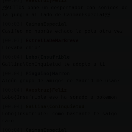
[00:03]
Avestruz}Feliz
ACTION pone un despertador con sonidos de
la jungla al lado de CaimanEspecial
[00:03]
CaimanEspecial
Casifeo no habrás echado la pota otra vez
[00:03]
EstrellaDeMarBreve
Llevaba chip?
[00:04]
Lobo{Insufrible
Gallina\ConInquietud te adopto a ti
[00:04]
Pinguino}Marron
Algún grupo de amigos de Madrid me usan?
[00:04]
Avestruz}Feliz
Lobo{Insufrible eso ha sonado a pokemon
[00:04]
Gallina\ConInquietud
Lobo{Insufrible: como bastante te salgo
caro
[00:04]
CaimanEspecial