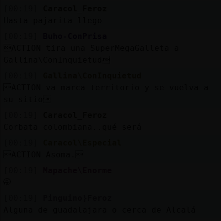
[00:19]
Caracol_Feroz
Hasta pajarita llego
[00:19]
Buho-ConPrisa
ACTION tira una SuperMegaGalleta a
Gallina\ConInquietud
[00:19]
Gallina\ConInquietud
ACTION va marca territorio y se vuelva a
su sitio
[00:19]
Caracol_Feroz
Corbata colombiana..qué será
[00:19]
Caracol\Especial
ACTION Asoma.
[00:19]
Mapache\Enorme
🤭
[00:19]
Pinguino}Feroz
Alguna de guadalajara o cerca de Alcalá