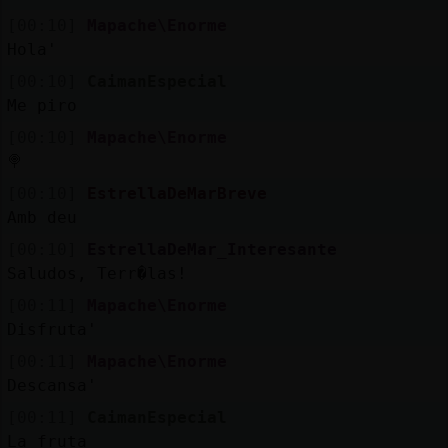
[00:10]
Mapache\Enorme
Hola'
[00:10]
CaimanEspecial
Me piro
[00:10]
Mapache\Enorme
🍭
[00:10]
EstrellaDeMarBreve
Amb deu
[00:10]
EstrellaDeMar_Interesante
Saludos, Terr�las!
[00:11]
Mapache\Enorme
Disfruta'
[00:11]
Mapache\Enorme
Descansa'
[00:11]
CaimanEspecial
La fruta