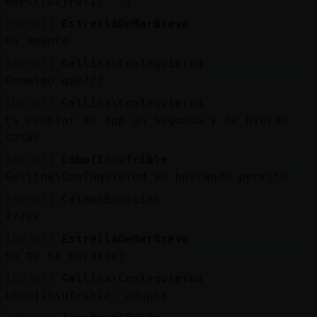
Avestruz}Feliz :(
[00:02]
EstrellaDeMarBreve
Un amante
[00:03]
Gallina\ConInquietud
Conmigo que???
[00:03]
Gallina\ConInquietud
Es cambiar de app un segundo y me pierdo
cosas
[00:03]
Lobo{Insufrible
Gallina\ConInquietud yo buscando perrito
[00:03]
CaimanEspecial
Zzzzz
[00:03]
EstrellaDeMarBreve
Se te ha perdido?
[00:03]
Gallina\ConInquietud
Lobo{Insufrible: adopta