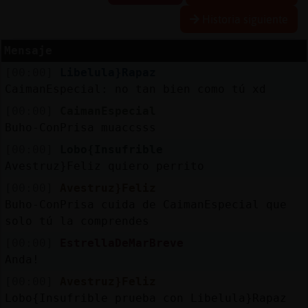
Historia siguiente
Mensaje
Reserva
[00:00]
Libelula}Rapaz
alias
CaimanEspecial: no tan bien como tú xd
[00:00]
CaimanEspecial
Buho-ConPrisa muaccsss
Actuali
[00:00]
Lobo{Insufrible
contras
Avestruz}Feliz quiero perrito
[00:00]
Avestruz}Feliz
Buho-ConPrisa cuida de CaimanEspecial que
Actuali
solo tú la comprendes
IP
[00:00]
EstrellaDeMarBreve
virtual
Anda!
[00:00]
Avestruz}Feliz
Lobo{Insufrible prueba con Libelula}Rapaz