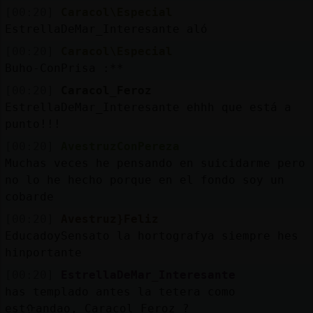
[00:20]
Caracol\Especial
EstrellaDeMar_Interesante aló
[00:20]
Caracol\Especial
Buho-ConPrisa :**
[00:20]
Caracol_Feroz
EstrellaDeMar_Interesante ehhh que está a
punto!!!
[00:20]
AvestruzConPereza
Muchas veces he pensando en suicidarme pero
no lo he hecho porque en el fondo soy un
cobarde
[00:20]
Avestruz}Feliz
EducadoySensato la hortografya siempre hes
hinportante
[00:20]
EstrellaDeMar_Interesante
has templado antes la tetera como
estᠭandao, Caracol_Feroz ?