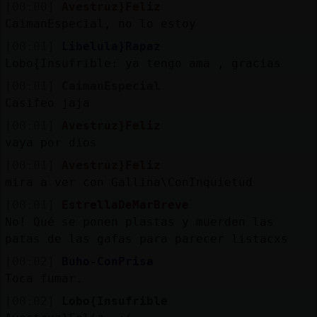
[00:00]
Avestruz}Feliz
CaimanEspecial, no lo estoy
[00:01]
Libelula}Rapaz
Lobo{Insufrible: ya tengo ama , gracias
[00:01]
CaimanEspecial
Casifeo jaja
[00:01]
Avestruz}Feliz
vaya por dios
[00:01]
Avestruz}Feliz
mira a ver con Gallina\ConInquietud
[00:01]
EstrellaDeMarBreve
No! Qué se ponen plastas y muerden las
patas de las gafas para parecer listacxs
[00:02]
Buho-ConPrisa
Toca fumar.
[00:02]
Lobo{Insufrible