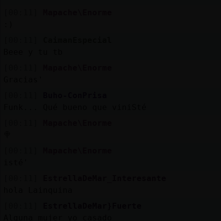
[00:11]
Mapache\Enorme
:)
[00:11]
CaimanEspecial
Beee y tu tb
[00:11]
Mapache\Enorme
Gracias'
[00:11]
Buho-ConPrisa
Funk... Qué bueno que viniSté
[00:11]
Mapache\Enorme
🍭
[00:11]
Mapache\Enorme
isté'
[00:11]
EstrellaDeMar_Interesante
hola Lainquina
[00:11]
EstrellaDeMar}Fuerte
Alguna mujer yo casado