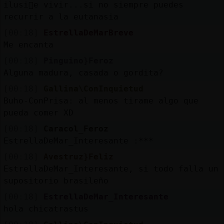
ilusi󮠤e vivir...si no siempre puedes
recurrir a la eutanasia
[00:18]
EstrellaDeMarBreve
Me encanta
[00:18]
Pinguino}Feroz
Alguna madura, casada o gordita?
[00:18]
Gallina\ConInquietud
Buho-ConPrisa: al menos tirame algo que
pueda comer XD
[00:18]
Caracol_Feroz
EstrellaDeMar_Interesante :***
[00:18]
Avestruz}Feliz
EstrellaDeMar_Interesante, si todo falla un
supositorio brasileño
[00:18]
EstrellaDeMar_Interesante
hola chicatrastus