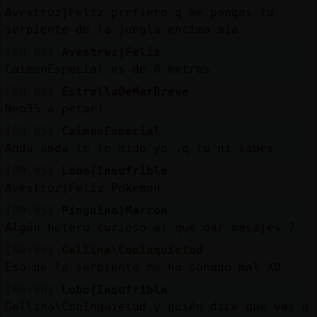
Avestruz}Feliz prefiero q me pongas tu
serpiente de la jungla encima mia
[00:04]
Avestruz}Feliz
CaimanEspecial es de 8 metros
[00:04]
EstrellaDeMarBreve
Neo35 a petar!
[00:05]
CaimanEspecial
Anda anda te lo mido yo .q tu ni sabes
[00:05]
Lobo{Insufrible
Avestruz}Feliz Pokemon
[00:05]
Pinguino}Marron
Algún hetero curioso al que dar masajes ?
[00:06]
Gallina\ConInquietud
Eso de la serpiente me ha sonado mal XD
[00:06]
Lobo{Insufrible
Gallina\ConInquietud y quién dice que vas a