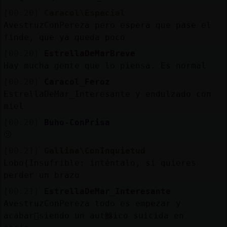
[00:20]
Caracol\Especial
AvestruzConPereza pero espera que pase el
finde, que ya queda poco
[00:20]
EstrellaDeMarBreve
Hay mucha gente que lo piensa. Es normal
[00:20]
Caracol_Feroz
EstrellaDeMar_Interesante y endulzado con
miel
[00:20]
Buho-ConPrisa
🫤
[00:21]
Gallina\ConInquietud
Lobo{Insufrible: inténtalo, si quieres
perder un brazo
[00:21]
EstrellaDeMar_Interesante
AvestruzConPereza todo es empezar y
acabar᳠siendo un aut鮴ico suicida en