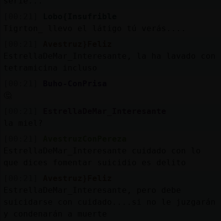
serie...
[00:21]
Lobo{Insufrible
Tigrton_ llevo el látigo tú verás....
[00:21]
Avestruz}Feliz
EstrellaDeMar_Interesante, la ha lavado con
tetramicina incluso
[00:21]
Buho-ConPrisa
🤔
[00:21]
EstrellaDeMar_Interesante
la miel?
[00:21]
AvestruzConPereza
EstrellaDeMar_Interesante cuidado con lo
que dices fomentar suicidio es delito
[00:21]
Avestruz}Feliz
EstrellaDeMar_Interesante, pero debe
suicidarse con cuidado....si no le juzgarán
y condenarán a muerte