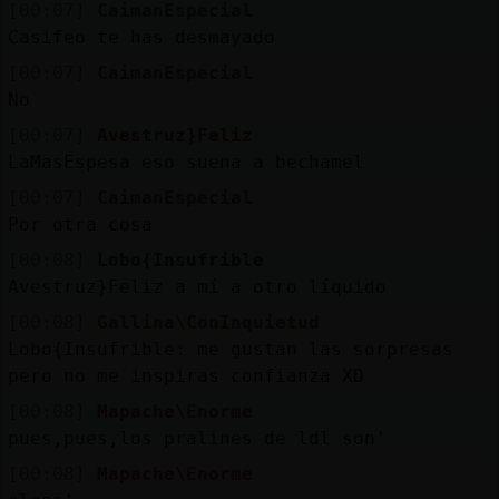
[00:07]
CaimanEspecial
Casifeo te has desmayado
[00:07]
CaimanEspecial
No
[00:07]
Avestruz}Feliz
LaMasEspesa eso suena a bechamel
[00:07]
CaimanEspecial
Por otra cosa
[00:08]
Lobo{Insufrible
Avestruz}Feliz a mí a otro líquido
[00:08]
Gallina\ConInquietud
Lobo{Insufrible: me gustan las sorpresas
pero no me inspiras confianza XD
[00:08]
Mapache\Enorme
pues,pues,los pralines de ldl son'
[00:08]
Mapache\Enorme