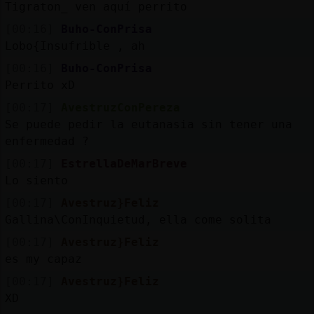
Tigraton_ ven aquí perrito
[00:16]
Buho-ConPrisa
Lobo{Insufrible , ah
[00:16]
Buho-ConPrisa
Perrito xD
[00:17]
AvestruzConPereza
Se puede pedir la eutanasia sin tener una
enfermedad ?
[00:17]
EstrellaDeMarBreve
Lo siento
[00:17]
Avestruz}Feliz
Gallina\ConInquietud, ella come solita
[00:17]
Avestruz}Feliz
es my capaz
[00:17]
Avestruz}Feliz
XD