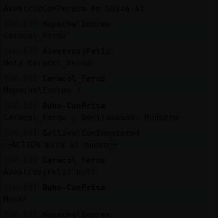
AvestruzConPereza en Suiza si
[00:17]
Mapache\Enorme
Caracol_Feroz'
[00:17]
Avestruz}Feliz
Hola Caracol_Feroz.
[00:18]
Caracol_Feroz
Mapache\Enorme !
[00:18]
Buho-ConPrisa
Caracol_Feroz , bonitaaaaaa. Muuucho
[00:18]
Gallina\ConInquietud
ACTION mira al hueso
[00:18]
Caracol_Feroz
Avestruz}Feliz holi
[00:18]
Buho-ConPrisa
Muak*
[00:18]
Mapache\Enorme