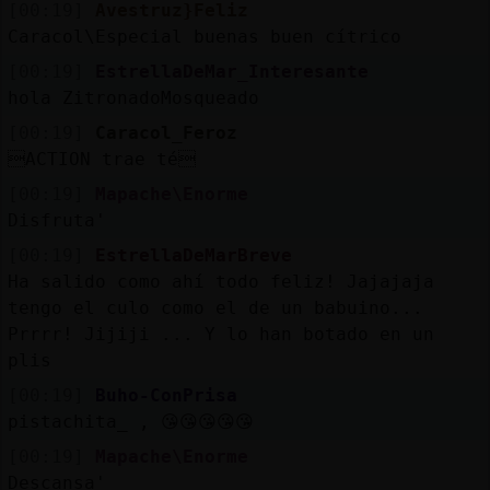
[00:19]
Avestruz}Feliz
Caracol\Especial buenas buen cítrico
[00:19]
EstrellaDeMar_Interesante
hola ZitronadoMosqueado
[00:19]
Caracol_Feroz
ACTION trae té
[00:19]
Mapache\Enorme
Disfruta'
[00:19]
EstrellaDeMarBreve
Ha salido como ahí todo feliz! Jajajaja
tengo el culo como el de un babuino...
Prrrr! Jijiji ... Y lo han botado en un
plis
[00:19]
Buho-ConPrisa
pistachita_ , 😘😘😘😘😘
[00:19]
Mapache\Enorme
Descansa'