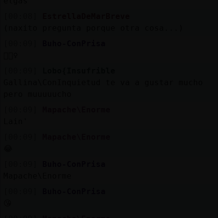
elgas'
[00:08]
EstrellaDeMarBreve
(naxito pregunta porque otra cosa...)
[00:09]
Buho-ConPrisa
🏃🏼‍♀️
[00:09]
Lobo{Insufrible
Gallina\ConInquietud te va a gustar mucho
pero muuuuucho
[00:09]
Mapache\Enorme
Lain'
[00:09]
Mapache\Enorme
😂
[00:09]
Buho-ConPrisa
Mapache\Enorme
[00:09]
Buho-ConPrisa
😘