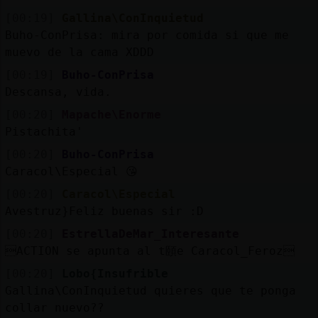
[00:19]
Gallina\ConInquietud
Buho-ConPrisa: mira por comida si que me
muevo de la cama XDDD
[00:19]
Buho-ConPrisa
Descansa, vida.
[00:20]
Mapache\Enorme
Pistachita'
[00:20]
Buho-ConPrisa
Caracol\Especial 😘
[00:20]
Caracol\Especial
Avestruz}Feliz buenas sir :D
[00:20]
EstrellaDeMar_Interesante
ACTION se apunta al t頤e Caracol_Feroz
[00:20]
Lobo{Insufrible
Gallina\ConInquietud quieres que te ponga
collar nuevo??