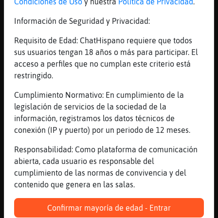
Condiciones de Uso
y nuestra
Política de Privacidad
.
AvestruzConPereza cada día nos da la
esperanza de que llegue la felicidad, pero
Información de Seguridad y Privacidad:
ésta es bastante lerda... Entonces la vida,
Requisito de Edad: ChatHispano requiere que todos
se convierte en mierda! (Canción)
sus usuarios tengan 18 años o más para participar. El
[00:15]
Lobo{Insufrible
acceso a perfiles que no cumplan este criterio está
Gallina\ConInquietud no te confundo con
restringido.
nadie mi perrito
Cumplimiento Normativo: En cumplimiento de la
[00:15]
Buho-ConPrisa
legislación de servicios de la sociedad de la
Lobo{Insufrible , no es Ohmydog
información, registramos los datos técnicos de
[00:15]
Buho-ConPrisa
conexión (IP y puerto) por un periodo de 12 meses.
XD
Responsabilidad: Como plataforma de comunicación
[00:15]
EstrellaDeMar_Interesante
abierta, cada usuario es responsable del
hola andaluza95
cumplimiento de las normas de convivencia y del
[00:15]
Avestruz}Feliz
contenido que genera en las salas.
Buenas noches andaluza95
[00:15]
Lobo{Insufrible
Confirmar mayoría de edad - Entrar