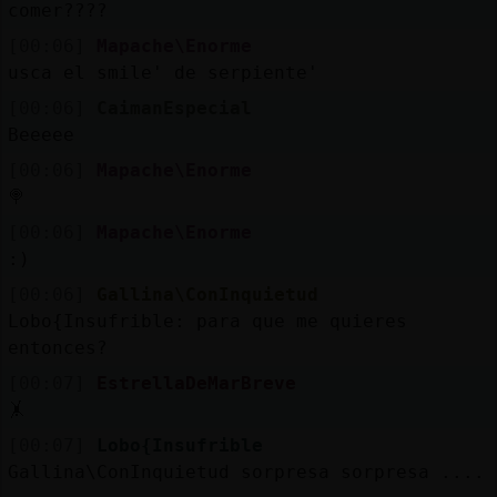
comer????
[00:06]
Mapache\Enorme
usca el smile' de serpiente'
[00:06]
CaimanEspecial
Beeeee
[00:06]
Mapache\Enorme
🍭
[00:06]
Mapache\Enorme
:)
[00:06]
Gallina\ConInquietud
Lobo{Insufrible: para que me quieres
entonces?
[00:07]
EstrellaDeMarBreve
🤸
[00:07]
Lobo{Insufrible
Gallina\ConInquietud sorpresa sorpresa ....