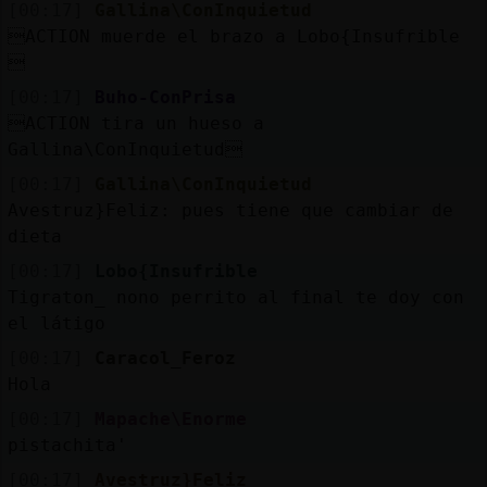
[00:17]
Gallina\ConInquietud
ACTION muerde el brazo a Lobo{Insufrible

[00:17]
Buho-ConPrisa
ACTION tira un hueso a
Gallina\ConInquietud
[00:17]
Gallina\ConInquietud
Avestruz}Feliz: pues tiene que cambiar de
dieta
[00:17]
Lobo{Insufrible
Tigraton_ nono perrito al final te doy con
el látigo
[00:17]
Caracol_Feroz
Hola
[00:17]
Mapache\Enorme
pistachita'
[00:17]
Avestruz}Feliz