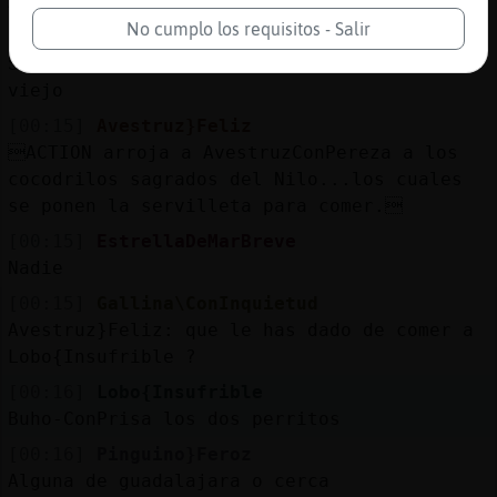
Avestruzpedante te veo muy óptimista
No cumplo los requisitos - Salir
[00:15]
AvestruzConPereza
Sinceramente no tengo ganas de llegar a
viejo
[00:15]
Avestruz}Feliz
ACTION arroja a AvestruzConPereza a los
cocodrilos sagrados del Nilo...los cuales
se ponen la servilleta para comer.
[00:15]
EstrellaDeMarBreve
Nadie
[00:15]
Gallina\ConInquietud
Avestruz}Feliz: que le has dado de comer a
Lobo{Insufrible ?
[00:16]
Lobo{Insufrible
Buho-ConPrisa los dos perritos
[00:16]
Pinguino}Feroz
Alguna de guadalajara o cerca