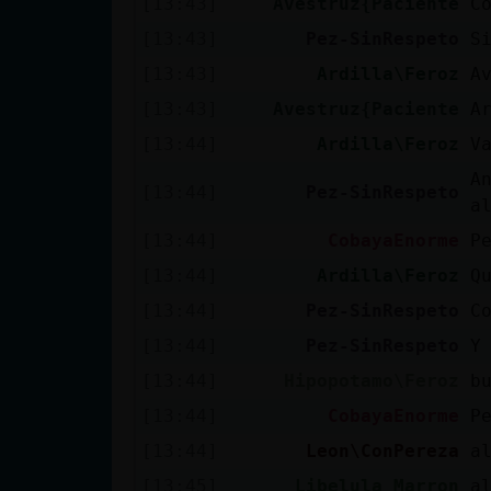
[13:43]
Avestruz{Paciente
C
Mis blogs
[13:43]
Pez-SinRespeto
S
[13:43]
Ardilla\Feroz
A
Mis foros
[13:43]
Avestruz{Paciente
A
[13:44]
Ardilla\Feroz
V
A
[13:44]
Pez-SinRespeto
a
Registrar
un canal
[13:44]
CobayaEnorme
P
[13:44]
Ardilla\Feroz
Q
[13:44]
Pez-SinRespeto
C
Más
[13:44]
Pez-SinRespeto
Y
gestiones
[13:44]
Hipopotamo\Feroz
[13:44]
CobayaEnorme
P
[13:44]
Leon\ConPereza
a
[13:45]
Libelula_Marron
a