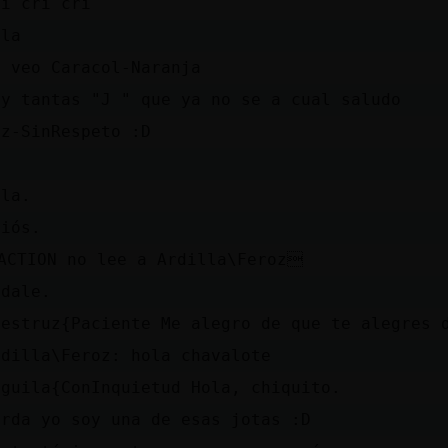
ri cri cri
ola
e veo Caracol-Naranja
ay tantas "J " que ya no se a cual saludo
ez-SinRespeto :D
)
ola.
diós.
ACTION no lee a Ardilla\Feroz
 dale.
vestruz{Paciente Me alegro de que te alegres 
rdilla\Feroz: hola chavalote
nguila{ConInquietud Hola, chiquito.
orda yo soy una de esas jotas :D