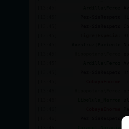
[13:45]
Ardilla\Feroz
A
[13:45]
Pez-SinRespeto
H
[13:45]
Pez-SinRespeto
C
[13:45]
Tigre}Especial
B
[13:45]
Avestruz{Paciente
N
[13:45]
Hipopotamo\Feroz
e
[13:45]
Ardilla\Feroz
A
[13:45]
Pez-SinRespeto
H
[13:45]
CobayaEnorme
T
[13:46]
Hipopotamo\Feroz
p
[13:46]
Libelula_Marron
a
[13:46]
CobayaEnorme
P
[13:46]
Pez-SinRespeto
H
[13:46]
Caracol-Naranja
¿