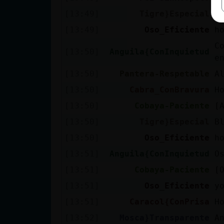
[13:49]
Tigre}Especial
X
[13:49]
Oso_Eficiente
h
C
[13:50]
Anguila{ConInquietud
e
[13:50]
Pantera-Respetable
A
[13:50]
Cabra_ConBravura
H
[13:50]
Cobaya-Paciente
[
[13:50]
Tigre}Especial
B
[13:50]
Oso_Eficiente
h
[13:51]
Anguila{ConInquietud
O
[13:51]
Cobaya-Paciente
[
[13:51]
Oso_Eficiente
y
[13:51]
Caracol{ConPrisa
H
[13:52]
Mosca}Transparente
A