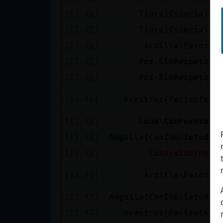
[13:46]
Tigre}Especial
B
[13:46]
Tigre}Especial
X
[13:46]
Ardilla\Feroz
C
[13:46]
Pez-SinRespeto
C
[13:46]
Pez-SinRespeto
E
P
[13:46]
Avestruz{Paciente
A
[13:46]
Leon\ConPereza
a
[13:46]
Anguila{ConInquietud
C
[13:46]
CobayaEnorme
T
A
[13:46]
Ardilla\Feroz
c
[13:47]
Anguila{ConInquietud
P
[13:47]
Avestruz{Paciente
Q