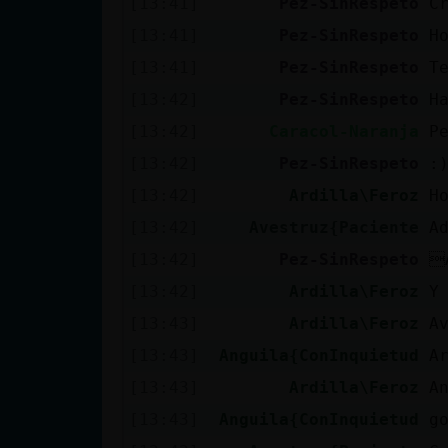
[13:41]
Pez-SinRespeto
C
cuenta
[13:41]
Pez-SinRespeto
H
[13:41]
Pez-SinRespeto
T
[13:42]
Pez-SinRespeto
H
Reservar
[13:42]
Caracol-Naranja
P
alias
[13:42]
Pez-SinRespeto
:
[13:42]
Ardilla\Feroz
H
Actualizar
[13:42]
Avestruz{Paciente
A
contraseña
[13:42]
Pez-SinRespeto

[13:42]
Ardilla\Feroz
Y
[13:43]
Ardilla\Feroz
A
Actualizar
[13:43]
Anguila{ConInquietud
A
IP virtual
[13:43]
Ardilla\Feroz
A
[13:43]
Anguila{ConInquietud
g