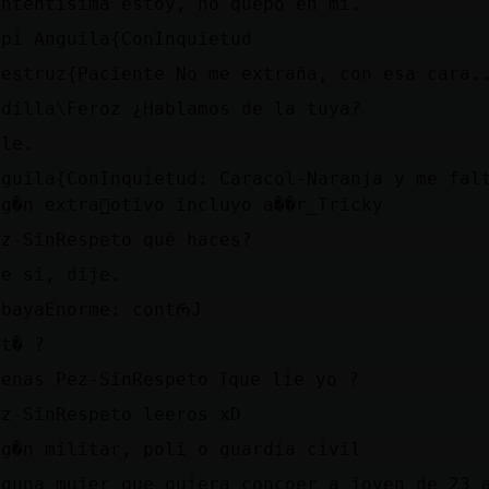
ontentísima estoy, no quepo en mí.
ipi Anguila{ConInquietud
vestruz{Paciente No me extraña, con esa cara.
rdilla\Feroz ¿Hablamos de la tuya?
ale.
nguila{ConInquietud: Caracol-Naranja y me fal
lg�n extra񯠭otivo incluyo a��r_Tricky
ez-SinRespeto qué haces?
ue sí, dije.
obayaEnorme: contᲠJ
 t� ?
buenas Pez-SinRespeto ߠque lie yo ?
ez-SinRespeto leeros xD
lg�n militar, poli o guardia civil
lguna mujer que quiera concoer a joven de 23 