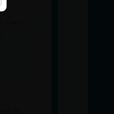
n. a ver si
ja
oras? XD