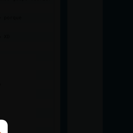
e porque
o XD
p