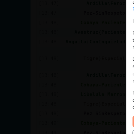
[13:47]
Ardilla\Feroz
A
[13:47]
Pez-SinRespeto

[13:48]
Cobaya-Paciente
[
[13:48]
Avestruz{Paciente
A
[13:48]
Anguila{ConInquietud
C
B
[13:48]
Tigre}Especial
e
d
[13:48]
Ardilla\Feroz
A
[13:48]
Cobaya-Paciente
[
[13:48]
Libelula_Marron
a
[13:48]
Tigre}Especial
B
[13:48]
Pez-SinRespeto
T
[13:49]
Cobaya-Paciente
[
[13:49]
Pez-SinRespeto
D