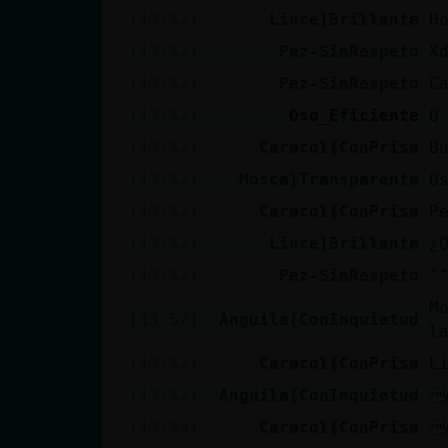
[13:52]
Lince}Brillante
H
[13:52]
Pez-SinRespeto
X
[13:52]
Pez-SinRespeto
C
[13:52]
Oso_Eficiente
Q
[13:52]
Caracol{ConPrisa
B
[13:52]
Mosca}Transparente
O
[13:52]
Caracol{ConPrisa
P
[13:52]
Lince}Brillante
¿
[13:52]
Pez-SinRespeto
^
M
[13:52]
Anguila{ConInquietud
l
[13:52]
Caracol{ConPrisa
L
[13:52]
Anguila{ConInquietud

[13:53]
Caracol{ConPrisa
