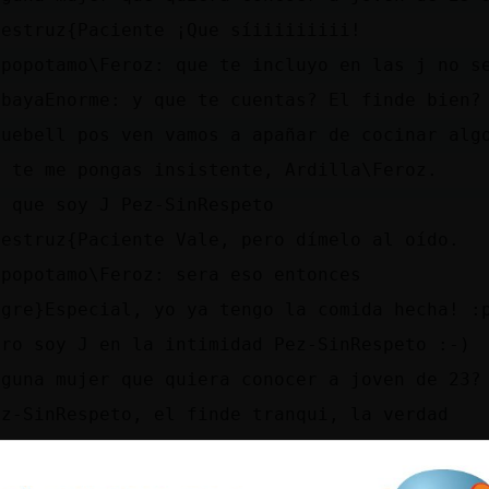
vestruz{Paciente ¡Que síiiiiiiiii!
ipopotamo\Feroz: que te incluyo en las j no s
obayaEnorme: y que te cuentas? El finde bien?
luebell pos ven vamos a apañar de cocinar alg
o te me pongas insistente, Ardilla\Feroz.
s que soy J Pez-SinRespeto
vestruz{Paciente Vale, pero dímelo al oído.
ipopotamo\Feroz: sera eso entonces
igre}Especial, yo ya tengo la comida hecha! :
ero soy J en la intimidad Pez-SinRespeto :-)
lguna mujer que quiera conocer a joven de 23?
ez-SinRespeto, el finde tranqui, la verdad
ipopotamo\Feroz:�:O
Qué es ser J?