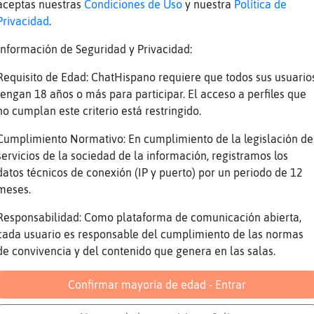
aceptas nuestras
Condiciones de Uso
y nuestra
Política de
vestruz{Paciente Y a ti que te gusta.
Privacidad
.
ACTION coge palomitas. Lee y r�
Información de Seguridad y Privacidad:
franyana] ninguna, gracias
rdilla\Feroz los quiere, franyana.
Requisito de Edad: ChatHispano requiere que todos sus usuario
tengan 18 años o más para participar. El acceso a perfiles que
obaya-Paciente: me lo has quitadao de los ded
no cumplan este criterio está restringido.
luebell ne averiguado pata de cordero en sals
l antojo con su fuente de papas y guarnición 
Cumplimiento Normativo: En cumplimiento de la legislación de
e verduras para no pasar hambre
servicios de la sociedad de la información, registramos los
datos técnicos de conexión (IP y puerto) por un periodo de 12
vestruz{Paciente No te proyectes.
meses.
Anguila{ConInquietud] cachiiiiiiis :P
Responsabilidad: Como plataforma de comunicación abierta,
lguna mujer que quiera conocer a joven guapo 
cada usuario es responsable del cumplimiento de las normas
luebell un poco variedad jajajajaja
de convivencia y del contenido que genera en las salas.
igre}Especial:�:@
Confirmar mayoría de edad - Entrar
anydes_leganes] nadie
eja de HAmbre o te como Tigre}Especial