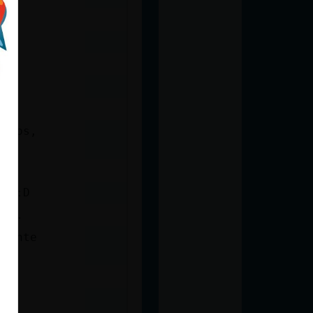
etros,
to :D
ita.
veinte