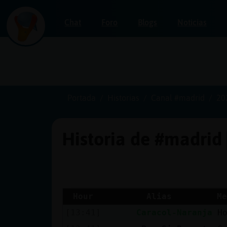
Chat
Foro
Blogs
Noticias
Iniciar
sesión
Portada
Historias
Canal #madrid
20
Historia de #madrid
¡Chatea
sin
publicidad!
Hour
Alias
Me
[13:41]
Caracol-Naranja
H
Crear
una