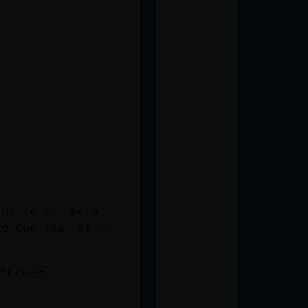
 no lo sé, pero
lo que sea, sí :P
nPrisa