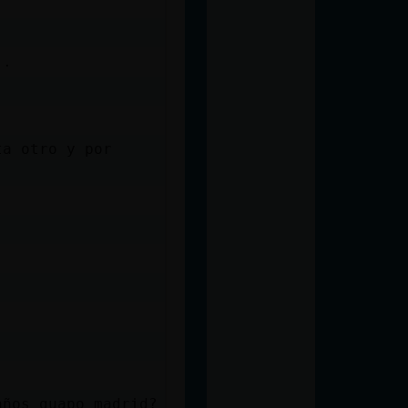
..
ta otro y por
años guapo madrid?