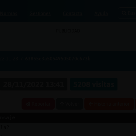
Bus
Normas
Gestiones
Contacto
Ayuda
PUBLICIDAD
22-11-28
63855e3a50549505070c673b
28/11/2022 13:41
5208 visitas
Reportar
Volver
Historia anterior
nsaje
ola?