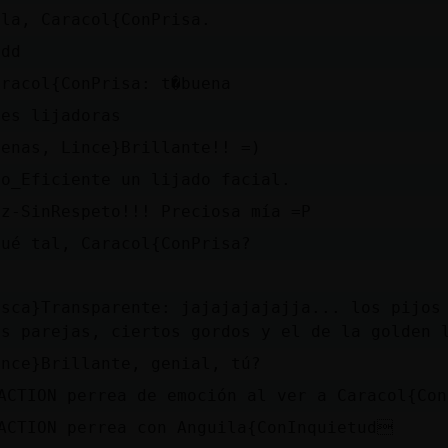
ola, Caracol{ConPrisa.
ddd
aracol{ConPrisa: t�buena
 es lijadoras
uenas, Lince}Brillante!! =)
so_Eficiente un lijado facial.
ez-SinRespeto!!! Preciosa mía =P
Qué tal, Caracol{ConPrisa?
^
osca}Transparente: jajajajajajja... los pijos
as parejas, ciertos gordos y el de la golden 
ince}Brillante, genial, tú?
ACTION perrea de emoción al ver a Caracol{Co
ACTION perrea con Anguila{ConInquietud