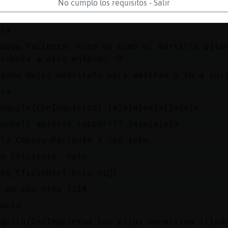
No cumplo los requisitos - Salir
D
ola
obaya-Paciente: esto es como el martillo piló
ncuenta a otro enfermo :D
lguna mujer madrileña para amistad y lo q sur
ola
Anguila{ConInquietud] jajajajaajajjajaja
luebell quieres tupper??? Jajajajaja
ola Cobaya-Paciente Y Soy jota
so_Eficiente: hola
Oso_Eficiente] hola ni񯡡!
o no soy niño l314
ooola
nguila{ConInquietud los pijos necesitan lijad