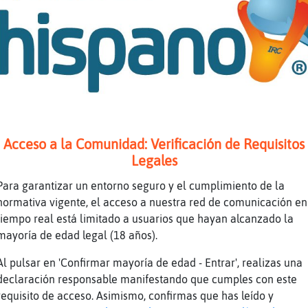
luebell yo desde las 12, soy adelantado
D
aracol-Naranja Un arte.
obayaEnorme: ya bien guapa
sta *
refiero tenerte a una distancia mínimo de 2 m
Acceso a la Comunidad: Verificación de Requisitos
rdilla\Feroz.
Legales
lguien que juegue al f�tbol
Para garantizar un entorno seguro y el cumplimiento de la
aracol-Naranja: que nos quiere quitar el pues
normativa vigente, el acceso a nuestra red de comunicación en
igre}Especial, qué tienes? Yo pisto de verdur
tiempo real está limitado a usuarios que hayan alcanzado la
vestruz{Paciente Prefiero que no sean más de 
mayoría de edad legal (18 años).
entímetros.
Al pulsar en 'Confirmar mayoría de edad - Entrar', realizas una
sicologa26: hola
declaración responsable manifestando que cumples con este
ué idiota es.
requisito de acceso. Asimismo, confirmas que has leído y