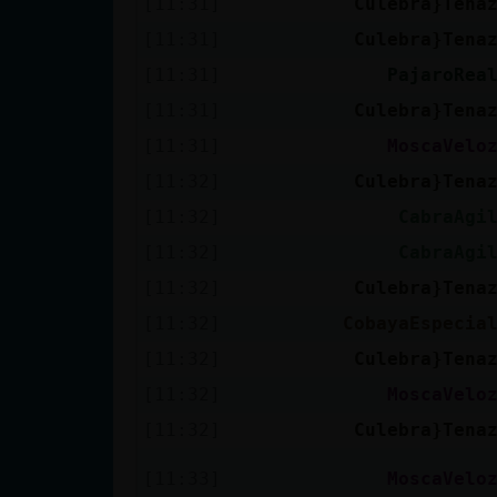
[11:31]
Culebra}Tena
cuenta
[11:31]
Culebra}Tena
[11:31]
PajaroRea
[11:31]
Culebra}Tena
Reservar
[11:31]
MoscaVelo
alias
[11:32]
Culebra}Tena
[11:32]
CabraAgi
Actualizar
[11:32]
CabraAgi
contraseña
[11:32]
Culebra}Tena
[11:32]
CobayaEspecia
[11:32]
Culebra}Tena
Actualizar
[11:32]
MoscaVelo
IP virtual
[11:32]
Culebra}Tena
[11:33]
MoscaVelo