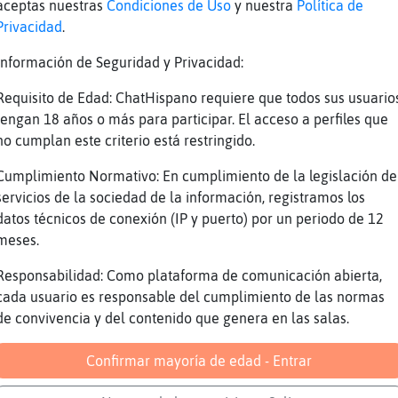
aceptas nuestras
Condiciones de Uso
y nuestra
Política de
z
[CabraAgil] has le� lo que dijo? xD
Privacidad
.
z
la cuestion es dar ostias, eres de los mios
Información de Seguridad y Privacidad:
Pero traer a los ni񯳠con otros 30 sanos para
z
enfermos
Requisito de Edad: ChatHispano requiere que todos sus usuario
tengan 18 años o más para participar. El acceso a perfiles que
n
Que pasa,?
no cumplan este criterio está restringido.
z
No me parece medio normal
Cumplimiento Normativo: En cumplimiento de la legislación de
z
eso hacen siempre
servicios de la sociedad de la información, registramos los
z
sois majos
datos técnicos de conexión (IP y puerto) por un periodo de 12
Gata}ConTimidez un poco, pero vamos esas co
meses.
l
cada día XD que fácil es inventarse cosas a
Responsabilidad: Como plataforma de comunicación abierta,
z
la gorda tb
cada usuario es responsable del cumplimiento de las normas
z
es maja
de convivencia y del contenido que genera en las salas.
z
la semana pasada en la de mi crio quedaron 
Confirmar mayoría de edad - Entrar
n
Zebra\Feroz: un encanto