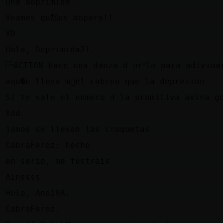
z
Una deprimida
z
Veamos qu頮os depara!!
z
XD
e
Hola, Deprimida21.
n
ACTION hace una danza d orᣵlo para adivina
l
aqu�e lleva m᳠el cabreo que la depresion
z
Si te sale el numero d la promitiva avisa g
n
Xdd
z
jamas se llevan las croquetas
n
CabraFeroz: hecho
z
en serio, me fustrais
n
Ainssss
e
Hola, Ana19A.
e
CabraFeroz.