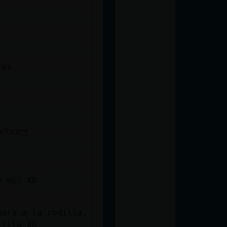
tas
Veloz
 a񩴯! XD
gara a la rodilla,
lilla XD