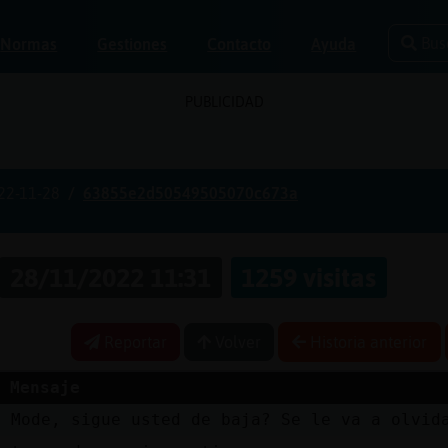
Bus
Normas
Gestiones
Contacto
Ayuda
PUBLICIDAD
22-11-28
63855e2d50549505070c673a
28/11/2022 11:31
1259 visitas
Reportar
Volver
Historia anterior
Mensaje
z
Mode, sigue usted de baja? Se le va a olvid