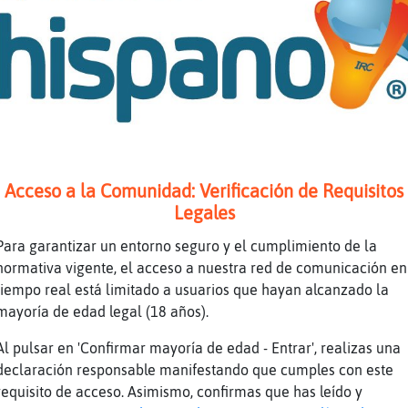
z
Te comes los turrones en casa?
z
si,sigo pagandola ...asi que si xd, sigo te
z
Con sue񯠹 si no tengo bronquitis, tendr頡lgo 
z
no me ire fuera este a�o
z
Mecawenlosni񯳤elmundo
z
van potentes los crios este a�o!
Acceso a la Comunidad: Verificación de Requisitos
z
[mariia_04] espero que te dieran una tarjet
Legales
z
la semana pasada caian como moscas!
Para garantizar un entorno seguro y el cumplimiento de la
l
Que me estoy perdiendo?
normativa vigente, el acceso a nuestra red de comunicación en
z
Qu頧uantᠬe daba a los padres
tiempo real está limitado a usuarios que hayan alcanzado la
mayoría de edad legal (18 años).
l
Gata}ConTimidez eso suena peligroso XD
yo a los cuidadores que les dejan salir al 
Al pulsar en 'Confirmar mayoría de edad - Entrar', realizas una
z
chaqueta...ejem...
declaración responsable manifestando que cumples con este
requisito de acceso. Asimismo, confirmas que has leído y
z
A quien sea