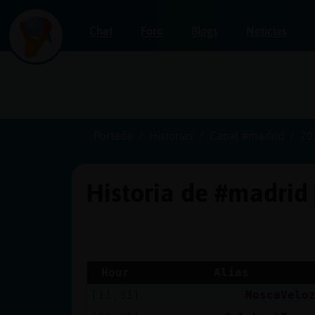
Chat
Foro
Blogs
Noticias
Iniciar
sesión
Portada
Historias
Canal #madrid
20
Historia de #madrid
¡Chatea
sin
publicidad!
Hour
Alias
[11:31]
MoscaVelo
Crear
una