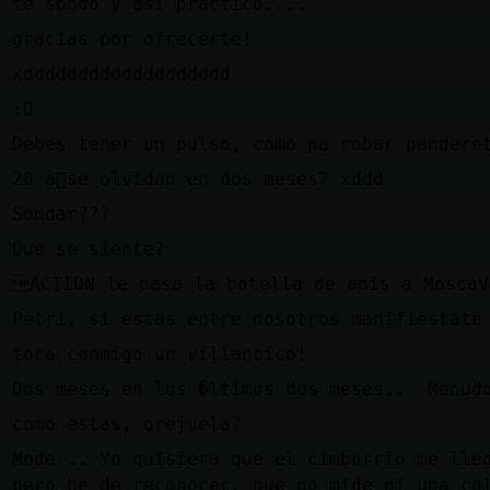
z
te sondo y asi practico....
z
gracias por ofrecerte!
l
xddddddddddddddddddd
z
:D
z
Debes tener un pulso, como pa robar pandere
z
20 a񯳠se olvidan en dos meses? xddd
l
Sondar???
l
Que se siente?
z
ACTION le pasa la botella de anis a Mosca
l
Petri, si estas entre nosotros manifiestate
z
toca conmigo un villancico!
z
Dos meses en los �ltimos dos meses... Menudo
z
como estas, orejuela?
Mode... Yo quisiera que el cimborrio me lle
z
pero he de reconocer, que no mide ni una co