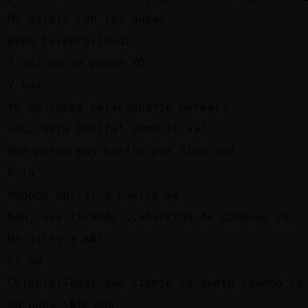
l
Me dejáis con las dudas
z
Bien Culebra}Tenaz
l
Y así no se puede XD
z
Y vos
z
tu no sabes relacionarte normal?
z
un...hola bonita! como te va!
z
Que poema mas bonito por dios xad
z
hola
z
nooooo ahiiii a cuello xd
z
bah, voy tirando...aburrida de cohones ya
z
Me dices a m�?
z
si xd
l
Culebra}Tenaz que siente la gente cuando le
z
Ah pues s�頹 eso