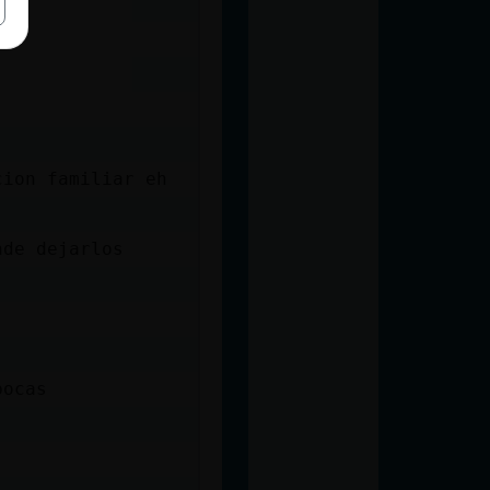
cion familiar eh
nde dejarlos
pocas