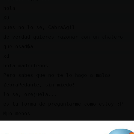
e
hola
z
XD
z
pues no lo se, CabraAgil
e
de verdad quieres razonar con un chatero
e
que osad�a
e
xd
z
hola madrileños
z
Pero sabes que no te lo hago a malas
z
ZebraPedante, sin miedo!
z
lo se, orejuela...
z
es tu forma de preguntarme como estoy :P
z
M᳠o menos
z
estoy...ahora mismo con sue񯠹 aburrida
z
tu como vas?