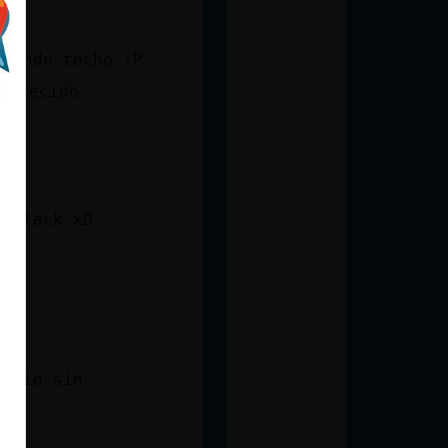
niendo techo :P
parecido
a black xD
patio sin