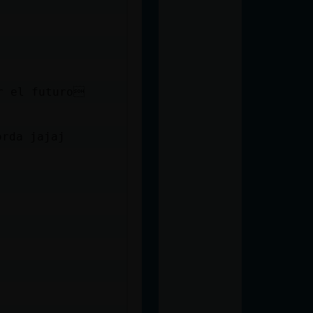
r el futuro
orda jajaj