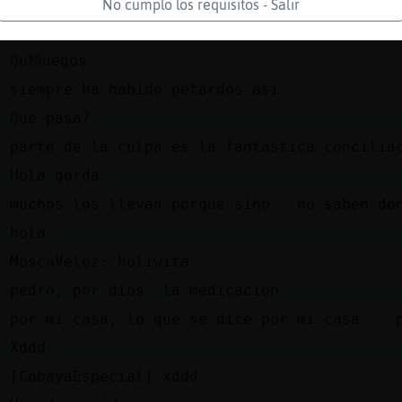
z
parecian los juegos de hambre eso
No cumplo los requisitos - Salir
z
a la que uno lo lleve malo...caen a saco
z
Qu頪uegos
z
siempre ha habido petardos asi
n
Que pasa?
z
parte de la culpa es la fantastica concilia
z
Hola gorda
z
muchos los llevan porque sino...no saben do
e
hola
n
MoscaVeloz: holiwita
z
pedro, por dios..la medicacion
l
por mi casa, lo que se dice por mi casa... 
n
Xddd
z
[CobayaEspecial] xddd