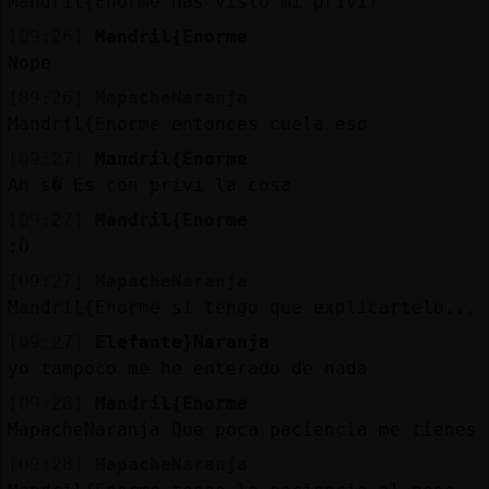
Mandril{Enorme has visto mi privi?
[09:26]
Mandril{Enorme
Nope
[09:26]
MapacheNaranja
Mandril{Enorme entonces cuela eso
[09:27]
Mandril{Enorme
Ah s� Es con privi la cosa
[09:27]
Mandril{Enorme
:O
[09:27]
MapacheNaranja
Mandril{Enorme si tengo que explicartelo... 
[09:27]
Elefante}Naranja
yo tampoco me he enterado de nada
[09:28]
Mandril{Enorme
MapacheNaranja Que poca paciencia me tienes 
[09:28]
MapacheNaranja