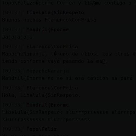
Topo\Feliz:�ponme Correa y ll鶡me contigo a 
[09:32]
Libelula{SinRespeto
Buenas noches Flamenco\ConPrisa
[09:32]
Mandril{Enorme
Jajajajaja
[09:32]
Flamenco\ConPrisa
MapacheNaranja, t� uno de ellos. Los otros 
iendo conforme vaya pasando la ma񡮡.
[09:33]
MapacheNaranja
Mandril{Enorme no se si esa cancion es para 
[09:33]
Flamenco\ConPrisa
Hola, Libelula{SinRespeto.
[09:33]
Mandril{Enorme
Libelula{SinRespeto: slurrrpsssssss slurrrps
slurrrpsssssss slurrrpsssssss
[09:33]
Topo\Feliz