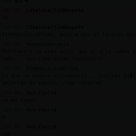
con 鬠ah�.
[09:45]
Libelula{SinRespeto
XD
[09:45]
Libelula{SinRespeto
Flamenco\ConPrisa, pues a ver si lo usas más
[09:46]
MapacheNaranja
Oso\Fuerte tu eres mejor que el y lo sabes y
sabe... asi como puede funcionar?
[09:46]
Flamenco\ConPrisa
Es que no quiero estropearlo... Cositas as�i
dejarlas de adorno, como recuerdo.
[09:46]
Oso\Fuerte
no me rayes.
[09:46]
Oso\Fuerte
D
[09:46]
Oso\Fuerte
xDD