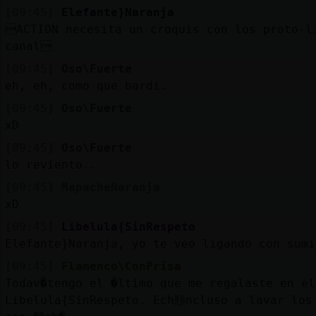
[09:45]
Elefante}Naranja
ACTION necesita un croquis con los proto-l
canal
[09:45]
Oso\Fuerte
eh, eh, como que bardi.
[09:45]
Oso\Fuerte
xD
[09:45]
Oso\Fuerte
lo reviento..
[09:45]
MapacheNaranja
xD
[09:45]
Libelula{SinRespeto
Elefante}Naranja, yo te veo ligando con sumi
[09:45]
Flamenco\ConPrisa
Todav�tengo el �ltimo que me regalaste en el
Libelula{SinRespeto. Ech頩ncluso a lavar los