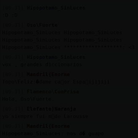
[09:31]
Hipopotamo_SinLuces
:D :D
[09:31]
Oso\Fuerte
Hipopotamo_SinLuces Hipopotamo_SinLuces
Hipopotamo_SinLuces Hipopotamo_SinLuces
Hipopotamo_SinLuces *******************: <3 
[09:31]
Hipopotamo_SinLuces
vox , grandes diccionarios
[09:31]
Mandril{Enorme
Topo\Feliz:�dame ca񡠰or Espa񡠪ijijiji
[09:31]
Flamenco\ConPrisa
Hola, Oso\Fuerte.
[09:31]
Elefante}Naranja
yo siempre fui m᳠de Larousse
[09:31]
Mandril{Enorme
Hipopotamo_SinLuces: nos d� guapo