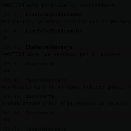
ACTION echa palomitas al microondas
[09:43]
Libelula{SinRespeto
Oso\Fuerte, yo mismo necesito que me masajee
[09:43]
Libelula{SinRespeto
XD
[09:43]
Elefante}Naranja
ACTION abre las ventanas por si acaso
[09:43]
Oso\Fuerte
xDD
[09:43]
MapacheNaranja
Oso\Fuerte tu y yo ya hemos hablado antes, y
[09:44]
Oso\Fuerte
probablemente y por algo dejamos de hacerlo.
[09:44]
Oso\Fuerte
XDD
[09:44]
MapacheNaranja