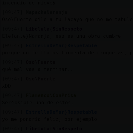
incendio de nieve߿
[09:47]
MapacheNaranja
Oso\Fuerte dile a tu lacayo que no me tabule
[09:47]
Libelula{SinRespeto
Elefante}Naranja, esa es una obra cumbre
[09:47]
EstrellaDeMar}Respetable
porque no te llamas tormenta de croquetas, p
[09:47]
Oso\Fuerte
qué mal vas a terminar..
[09:47]
Oso\Fuerte
xDD
[09:47]
Flamenco\ConPrisa
Serᠰosible uno de estos.
[09:47]
EstrellaDeMar}Respetable
yo me pondria feliz, por ejemplo
[09:47]
Libelula{SinRespeto