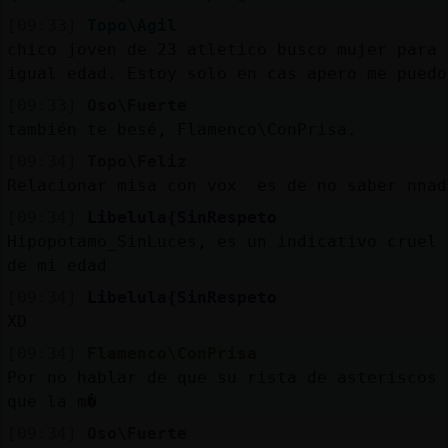
[09:33]
Topo\Agil
chico joven de 23 atletico busco mujer para 
igual edad. Estoy solo en cas apero me puedo
[09:33]
Oso\Fuerte
también te besé, Flamenco\ConPrisa.
[09:34]
Topo\Feliz
Relacionar misa con vox es de no saber nnad
[09:34]
Libelula{SinRespeto
Hipopotamo_SinLuces, es un indicativo cruel 
de mi edad
[09:34]
Libelula{SinRespeto
XD
[09:34]
Flamenco\ConPrisa
Por no hablar de que su rista de asteriscos 
que la m�
[09:34]
Oso\Fuerte