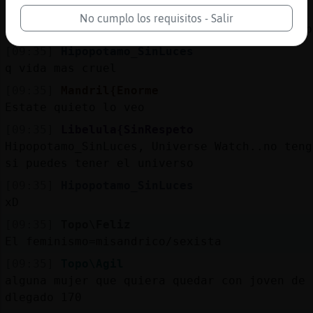
[09:35]
Hipopotamo_SinLuces
No cumplo los requisitos - Salir
no se si comprarme un galaxy watch en el sib
[09:35]
Hipopotamo_SinLuces
q vida mas cruel
[09:35]
Mandril{Enorme
Estate quieto lo veo
[09:35]
Libelula{SinRespeto
Hipopotamo_SinLuces, Universe Watch..no teng
si puedes tener el universo
[09:35]
Hipopotamo_SinLuces
xD
[09:35]
Topo\Feliz
El feminismo=misandrico/sexista
[09:35]
Topo\Agil
alguna mujer que quiera quedar con joven de 
dlegado 170