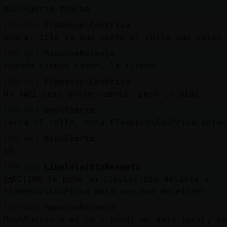
Oso\Fuerte touche
[09:44]
Flamenco\ConPrisa
Shula, dile ya que corte el rollo que estoy 
[09:44]
MapacheNaranja
cuando tienes razon, la tienes
[09:44]
Flamenco\ConPrisa
No s頳i anda dᮤose cuenta, pero lo digo.
[09:44]
Oso\Fuerte
corta el rollo, está Flamenco\ConPrisa delan
[09:44]
Oso\Fuerte
xD
[09:45]
Libelula{SinRespeto
ACTION le pone un clavicordio delante a
Flamenco\ConPrisa para que nos deleite
[09:45]
MapacheNaranja
Oso\Fuerte a mi tu y bardi me dais igual, so