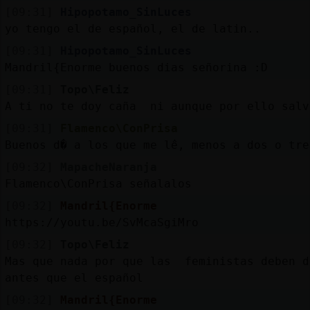
[09:31]
Hipopotamo_SinLuces
yo tengo el de español, el de latin..
[09:31]
Hipopotamo_SinLuces
Mandril{Enorme buenos dias señorina :D
[09:31]
Topo\Feliz
A ti no te doy caña ni aunque por ello salv
[09:31]
Flamenco\ConPrisa
Buenos d� a los que me leᩳ, menos a dos o tre
[09:32]
MapacheNaranja
Flamenco\ConPrisa señalalos
[09:32]
Mandril{Enorme
https://youtu.be/SvMcaSgiMro
[09:32]
Topo\Feliz
Mas que nada por que las feministas deben d
antes que el español
[09:32]
Mandril{Enorme