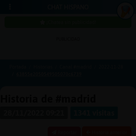
CHAT HISPANO
¡Chatea sin publicidad!
PUBLICIDAD
Iniciar
sesión
Portada
Historias
Canal #madrid
2022-11-28
63855e2050549505070c6739
¡Chatea
sin
publici
Historia de #madrid
28/11/2022 09:21
1341 visitas
Crear
una
Reportar
Historia anterior
cuenta