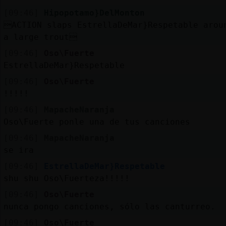
[09:46]
Hipopotamo}DelMonton
ACTION slaps EstrellaDeMar}Respetable arou
a large trout
[09:46]
Oso\Fuerte
EstrellaDeMar}Respetable
[09:46]
Oso\Fuerte
!!!!!
[09:46]
MapacheNaranja
Oso\Fuerte ponle una de tus canciones
[09:46]
MapacheNaranja
se ira
[09:46]
EstrellaDeMar}Respetable
shu shu Oso\Fuerteza!!!!!
[09:46]
Oso\Fuerte
nunca pongo canciones, sólo las canturreo.
[09:46]
Oso\Fuerte