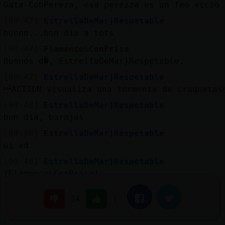
Gata-ConPereza, esa perezza es un feo vicio
[09:47]
EstrellaDeMar}Respetable
bueno...bon dia a tots
[09:47]
Flamenco\ConPrisa
Buenos d�, EstrellaDeMar}Respetable.
[09:47]
EstrellaDeMar}Respetable
ACTION visualiza una tormenta de croqueta
[09:48]
EstrellaDeMar}Respetable
bon dia, barajas
[09:48]
EstrellaDeMar}Respetable
ui xd
[09:48]
EstrellaDeMar}Respetable
[Flamenco\ConPrisa]
[09:48]
EstrellaDeMar}Respetable
|
Facebook
Twitter
14
[barajas] no es el del luisma?
[09:48]
Oso\Fuerte