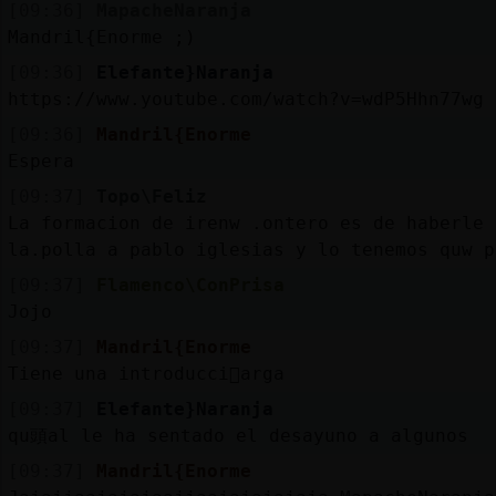
[09:36]
MapacheNaranja
Mandril{Enorme ;)
[09:36]
Elefante}Naranja
https://www.youtube.com/watch?v=wdP5Hhn77wg
[09:36]
Mandril{Enorme
Espera
[09:37]
Topo\Feliz
La formacion de irenw .ontero es de haberle 
la.polla a pablo iglesias y lo tenemos quw p
[09:37]
Flamenco\ConPrisa
Jojo
[09:37]
Mandril{Enorme
Tiene una introducci󮠬arga
[09:37]
Elefante}Naranja
qu頭al le ha sentado el desayuno a algunos
[09:37]
Mandril{Enorme