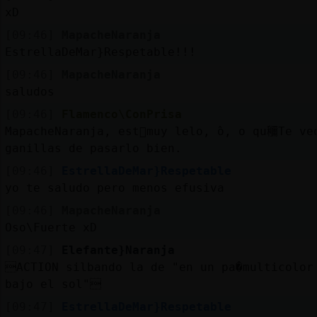
xD
[09:46]
MapacheNaranja
EstrellaDeMar}Respetable!!!
[09:46]
MapacheNaranja
saludos
[09:46]
Flamenco\ConPrisa
MapacheNaranja, est᳠muy lelo, ߮o, o qu鿠Te ve
ganillas de pasarlo bien.
[09:46]
EstrellaDeMar}Respetable
yo te saludo pero menos efusiva
[09:46]
MapacheNaranja
Oso\Fuerte xD
[09:47]
Elefante}Naranja
ACTION silbando la de "en un pa�multicolor n
bajo el sol"
[09:47]
EstrellaDeMar}Respetable