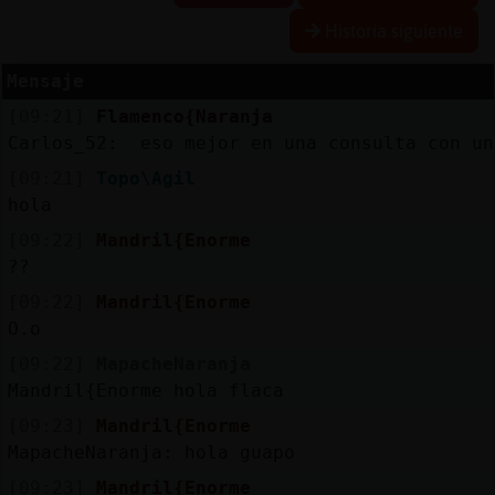
Historia siguiente
Mensaje
Reserva
[09:21]
Flamenco{Naranja
alias
Carlos_52: eso mejor en una consulta con un
[09:21]
Topo\Agil
hola
Actuali
[09:22]
Mandril{Enorme
contras
??
[09:22]
Mandril{Enorme
O.o
Actuali
[09:22]
MapacheNaranja
IP
Mandril{Enorme hola flaca
virtual
[09:23]
Mandril{Enorme
MapacheNaranja: hola guapo
[09:23]
Mandril{Enorme