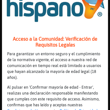
lo han contado
[09:34]
Oso\Fuerte
Libelula{SinRespeto @@@@@@@@@@@@@@@@@@@@@@@@
[09:34]
Mandril{Enorme
Ainss ya no est�
[09:34]
Mandril{Enorme
Acceso a la Comunidad: Verificación de
Tela
Requisitos Legales
[09:34]
Mandril{Enorme
Para garantizar un entorno seguro y el cumplimiento
No me dejan chinchar :/
de la normativa vigente, el acceso a nuestra red de
[09:34]
MapacheNaranja
comunicación en tiempo real está limitado a usuarios
Oso\Fuerte que bardo en un giro inesperado d
que hayan alcanzado la mayoría de edad legal (18
acontecimientos me dice que no soy digno de 
años).
eres Oso\Fuerte que hacemos ahora? me fulmin
seguir vivo?
Al pulsar en 'Confirmar mayoría de edad - Entrar',
realizas una declaración responsable manifestando
[09:34]
Mandril{Enorme
que cumples con este requisito de acceso. Asimismo,
Flamenco\ConPrisa !
confirmas que has leído y aceptas nuestras
[09:34]
Flamenco\ConPrisa