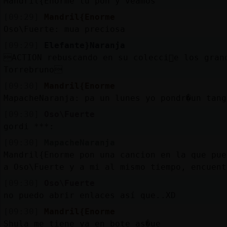
Mandril{Enorme tu pon y veamos
[09:29]
Mandril{Enorme
Oso\Fuerte: mua preciosa
[09:29]
Elefante}Naranja
ACTION rebuscando en su colecci󮠤e los gran
Torrebruno
[09:30]
Mandril{Enorme
MapacheNaranja: pa un lunes yo pondr�un tang
[09:30]
Oso\Fuerte
gordi ***:
[09:30]
MapacheNaranja
Mandril{Enorme pon una cancion en la que pue
a Oso\Fuerte y a mi al mismo tiempo, encuent
[09:30]
Oso\Fuerte
no puedo abrir enlaces así que..XD
[09:30]
Mandril{Enorme
Shula me tiene ya en bote as�ue