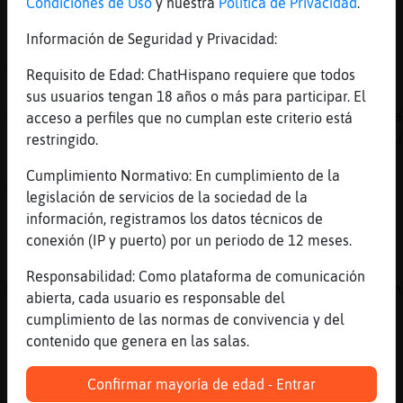
Condiciones de Uso
y nuestra
Política de Privacidad
.
Hola, Mandril{Enorme.
Información de Seguridad y Privacidad:
[09:34]
Oso\Fuerte
me estresais
Requisito de Edad: ChatHispano requiere que todos
[09:35]
Topo\Feliz
sus usuarios tengan 18 años o más para participar. El
Mandril{Enorme para que quieres una corre
acceso a perfiles que no cumplan este criterio está
si para ti hay que ponerte camisa de fu
restringido.
[09:35]
MapacheNaranja
Cumplimiento Normativo: En cumplimiento de la
Mandril{Enorme
legislación de servicios de la sociedad de la
[09:35]
Mandril{Enorme
información, registramos los datos técnicos de
Topo\Feliz: jajajjajaa gracias
conexión (IP y puerto) por un periodo de 12 meses.
[09:35]
MapacheNaranja
Responsabilidad: Como plataforma de comunicación
Mandril{Enorme https://www.youtube.com/watch
abierta, cada usuario es responsable del
[09:35]
Mandril{Enorme
cumplimiento de las normas de convivencia y del
Que
contenido que genera en las salas.
[09:35]
MapacheNaranja
Confirmar mayoría de edad - Entrar
para ti