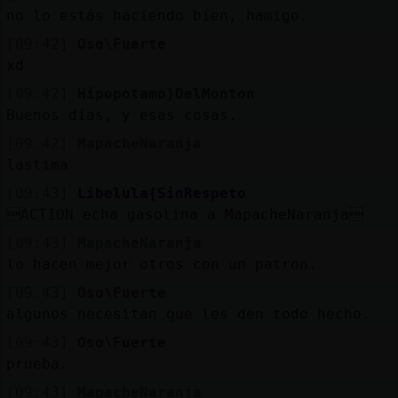
no lo estás haciendo bien, hamigo.
[09:42]
Oso\Fuerte
xd
[09:42]
Hipopotamo}DelMonton
Buenos días, y esas cosas.
[09:42]
MapacheNaranja
lastima
[09:43]
Libelula{SinRespeto
ACTION echa gasolina a MapacheNaranja
[09:43]
MapacheNaranja
lo hacen mejor otros con un patron.
[09:43]
Oso\Fuerte
algunos necesitan que les den todo hecho.
[09:43]
Oso\Fuerte
prueba.
[09:43]
MapacheNaranja