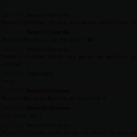
Mis
:)
blogs
[09:23]
MapacheNaranja
Mandril{Enorme lo que nos gusta mentirnos eh
[09:23]
Mandril{Enorme
Mis
MapacheNaranja: ya te digo t�o
foros
[09:23]
MapacheNaranja
Mandril{Enorme mejor una gorda de mentira qu
verdad :)
Registr
[09:24]
Topo\Agil
un
hola
canal
[09:24]
Mandril{Enorme
MapacheNaranja:�gorda de mentira ?
[09:24]
Mandril{Enorme
Eso como es ?
Más
gestion
[09:25]
MapacheNaranja
Mandril{Enorme como la de la serie la que se