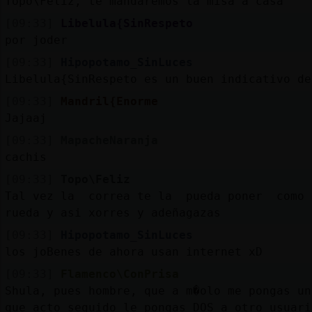
Topo\Feliz, te mandaremos la misa a casa
[09:33]
Libelula{SinRespeto
por joder
[09:33]
Hipopotamo_SinLuces
Libelula{SinRespeto es un buen indicativo de
[09:33]
Mandril{Enorme
Jajaaj
[09:33]
MapacheNaranja
cachis
[09:33]
Topo\Feliz
Tal vez la correa te la pueda poner como
rueda y asi xorres y adeñagazas
[09:33]
Hipopotamo_SinLuces
los joBenes de ahora usan internet xD
[09:33]
Flamenco\ConPrisa
Shula, pues hombre, que a m�olo me pongas un
que acto seguido le pongas DOS a otro usuari