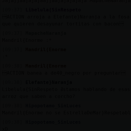
Jajajjaajajajaajjaajajajajaja MapacheNaranja
[09:37]
Libelula{SinRespeto
ACTION arroja a Elefante}Naranja a la fosa
que quieren desayunar tortitas con bacon
[09:37]
MapacheNaranja
Mandril{Enorme :*
[09:37]
Mandril{Enorme
:*
[09:38]
Mandril{Enorme
ACTION banea a de40_negro por preguntar
[09:38]
Elefante}Naranja
Libelula{SinRespeto ߥstamos hablando de esas tortitas de
arroz que saben a corcho?
[09:38]
Hipopotamo_SinLuces
Mandril{Enorme no se EstrellaDeMar}Respetabl
[09:38]
Hipopotamo_SinLuces
xD