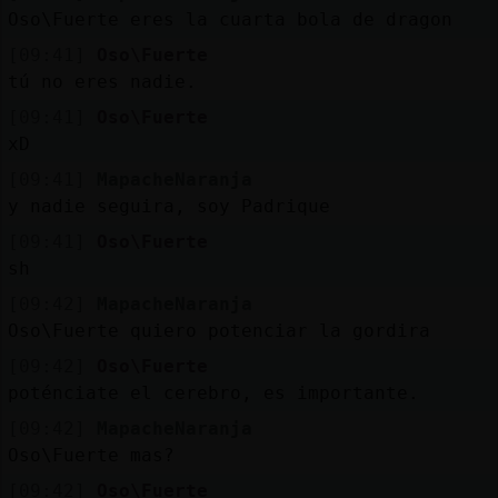
Oso\Fuerte eres la cuarta bola de dragon
[09:41]
Oso\Fuerte
tú no eres nadie.
[09:41]
Oso\Fuerte
xD
[09:41]
MapacheNaranja
y nadie seguira, soy Padrique
[09:41]
Oso\Fuerte
sh
[09:42]
MapacheNaranja
Oso\Fuerte quiero potenciar la gordira
[09:42]
Oso\Fuerte
poténciate el cerebro, es importante.
[09:42]
MapacheNaranja
Oso\Fuerte mas?
[09:42]
Oso\Fuerte