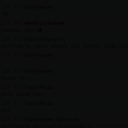
[09:30]
Oso\Fuerte
XD
[09:30]
Mandril{Enorme
naxito: nos d�
[09:30]
MapacheNaranja
Oso\Fuerte tanto tiempo sin leerte, todo bie
[09:31]
Oso\Fuerte
:?
[09:31]
Oso\Fuerte
bardo <3 *:
[09:31]
Topo\Feliz
Solo queda voc
[09:31]
Topo\Feliz
Vox
[09:31]
Hipopotamo_SinLuces
Oso\Fuerte Oso\Fuerte Oso\Fuerte :**********