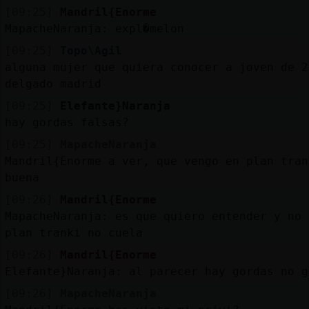
[09:25]
Mandril{Enorme
MapacheNaranja: expl�melon
[09:25]
Topo\Agil
alguna mujer que quiera conocer a joven de 2
delgado madrid
[09:25]
Elefante}Naranja
hay gordas falsas?
[09:25]
MapacheNaranja
Mandril{Enorme a ver, que vengo en plan tran
buena
[09:26]
Mandril{Enorme
MapacheNaranja: es que quiero entender y no 
plan tranki no cuela
[09:26]
Mandril{Enorme
Elefante}Naranja: al parecer hay gordas no g
[09:26]
MapacheNaranja