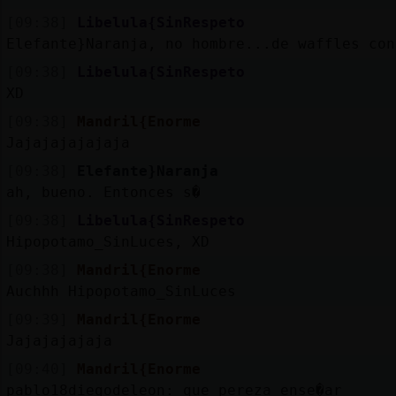
[09:38]
Libelula{SinRespeto
Elefante}Naranja, no hombre...de waffles con
[09:38]
Libelula{SinRespeto
XD
[09:38]
Mandril{Enorme
Jajajajajajaja
[09:38]
Elefante}Naranja
ah, bueno. Entonces s�
[09:38]
Libelula{SinRespeto
Hipopotamo_SinLuces, XD
[09:38]
Mandril{Enorme
Auchhh Hipopotamo_SinLuces
[09:39]
Mandril{Enorme
Jajajajajaja
[09:40]
Mandril{Enorme
pablo18diegodeleon: que pereza ense�ar