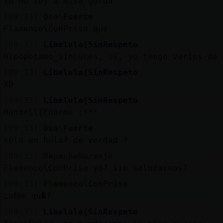
Yo no voy a misa gorda
[09:33]
Oso\Fuerte
Flamenco\ConPrisa qué.
[09:33]
Libelula{SinRespeto
Hipopotamo_SinLuces, sí, yo tengo varios de 
[09:33]
Libelula{SinRespeto
XD
[09:33]
Libelula{SinRespeto
Mandril{Enorme :***
[09:33]
Oso\Fuerte
sólo un hola? de verdad ?
[09:33]
MapacheNaranja
Flamenco\ConPrisa yo? sin saludarnos?
[09:33]
Flamenco\ConPrisa
ߑu頤e qu�?
[09:33]
Libelula{SinRespeto