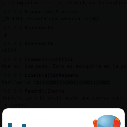
y lo importante es la calidad, no la cantida
[09:34]
Hipopotamo_SinLuces
ACTION levanta una bandera roja
[09:34]
Oso\Fuerte
:p
[09:34]
Oso\Fuerte
xDDDD
[09:34]
Flamenco\ConPrisa
Que no, que paso. Esto es escupirme en la pu
[09:34]
Libelula{SinRespeto
Oso\Fuerte :@@@@@@@@@@@@@@@@@@@@@@@@@@
[09:34]
Mandril{Enorme
Topo\Feliz:jajajajaja hazme una correa con l
tu esposa
[09:34]
Elefante}Naranja
hay gente que cuenta los asteriscos de los b