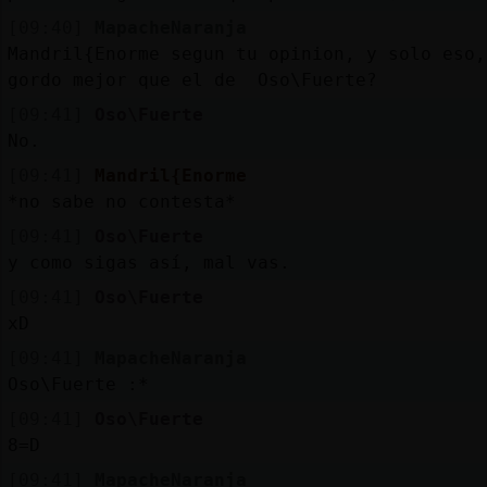
[09:40]
MapacheNaranja
Mandril{Enorme segun tu opinion, y solo eso,
gordo mejor que el de Oso\Fuerte?
[09:41]
Oso\Fuerte
No.
[09:41]
Mandril{Enorme
*no sabe no contesta*
[09:41]
Oso\Fuerte
y como sigas así, mal vas.
[09:41]
Oso\Fuerte
xD
[09:41]
MapacheNaranja
Oso\Fuerte :*
[09:41]
Oso\Fuerte
8=D
[09:41]
MapacheNaranja