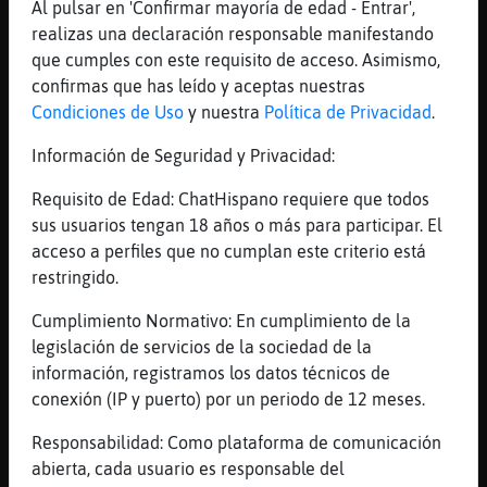
Corre
Al pulsar en 'Confirmar mayoría de edad - Entrar',
realizas una declaración responsable manifestando
[05:47]
Pinguino-Pedante
que cumples con este requisito de acceso. Asimismo,
tira a comer poyas
confirmas que has leído y aceptas nuestras
[05:47]
Jirafa_ConTimidez
Condiciones de Uso
y nuestra
Política de Privacidad
.
xD
Información de Seguridad y Privacidad:
[05:47]
Jirafa_ConTimidez
Puto salido marica de chat
Requisito de Edad: ChatHispano requiere que todos
[05:47]
Jirafa_ConTimidez
sus usuarios tengan 18 años o más para participar. El
Encima picao
acceso a perfiles que no cumplan este criterio está
restringido.
[05:47]
Jirafa_ConTimidez
Porque le he dicho que hasta las mu񥮡s
Cumplimiento Normativo: En cumplimiento de la
hinchables le dan calabazas
legislación de servicios de la sociedad de la
[05:47]
Jirafa_ConTimidez
información, registramos los datos técnicos de
Jajajajajajajajjajaja
conexión (IP y puerto) por un periodo de 12 meses.
[05:48]
Jirafa_ConTimidez
Responsabilidad: Como plataforma de comunicación
No se puede ser mas ridiculo
abierta, cada usuario es responsable del