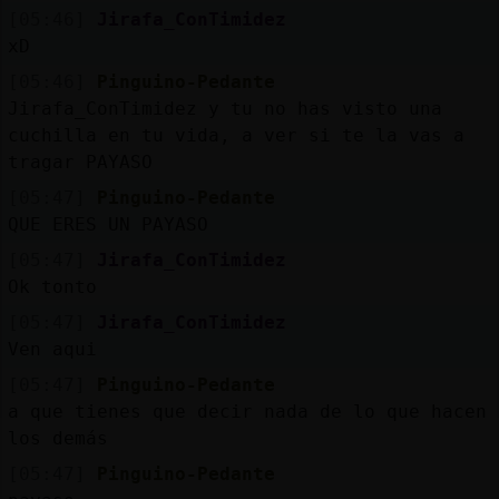
Mis
[05:46]
Jirafa_ConTimidez
blogs
xD
[05:46]
Pinguino-Pedante
Jirafa_ConTimidez y tu no has visto una
cuchilla en tu vida, a ver si te la vas a
Mis
tragar PAYASO
foros
[05:47]
Pinguino-Pedante
QUE ERES UN PAYASO
[05:47]
Jirafa_ConTimidez
Registr
Ok tonto
un
canal
[05:47]
Jirafa_ConTimidez
Ven aqui
[05:47]
Pinguino-Pedante
a que tienes que decir nada de lo que hacen
Más
los demás
gestion
[05:47]
Pinguino-Pedante