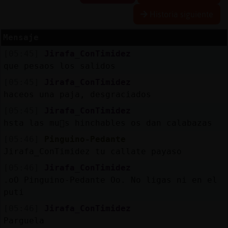
Historia siguiente
Mensaje
Reserva
[05:45]
Jirafa_ConTimidez
alias
que pesaos los salidos
[05:45]
Jirafa_ConTimidez
haceos una paja, desgraciados
Actuali
[05:45]
Jirafa_ConTimidez
contras
hsta las mu񥣡s hinchables os dan calabazas
[05:46]
Pinguino-Pedante
Jirafa_ConTimidez tu callate payaso
Actuali
[05:46]
Jirafa_ConTimidez
IP
.oO Pinguino-Pedante Oo. No ligas ni en el
virtual
puti
[05:46]
Jirafa_ConTimidez
Parguela