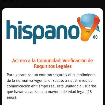
payaso
[05:47]
Pinguino-Pedante
graciosillo
[05:47]
Pinguino-Pedante
comepollas
[05:47]
Pinguino-Pedante
carapolla
[05:47]
Pinguino-Pedante
a tu puta casa
Acceso a la Comunidad: Verificación de
[05:47]
Jirafa_ConTimidez
Requisitos Legales
Estoy en Callao
[05:47]
Pinguino-Pedante
Para garantizar un entorno seguro y el cumplimiento
inútil
de la normativa vigente, el acceso a nuestra red de
comunicación en tiempo real está limitado a usuarios
[05:47]
Jirafa_ConTimidez
que hayan alcanzado la mayoría de edad legal (18
Correo
años).
[05:47]
Jirafa_ConTimidez