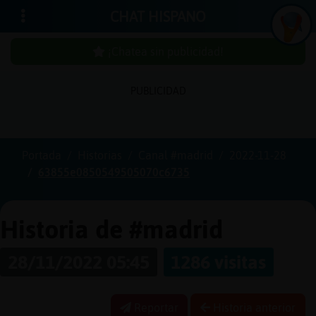
CHAT HISPANO
¡Chatea sin publicidad!
PUBLICIDAD
Iniciar
sesión
Portada
Historias
Canal #madrid
2022-11-28
63855e0850549505070c6735
¡Chatea
sin
publici
Historia de #madrid
28/11/2022 05:45
1286 visitas
Crear
una
Reportar
Historia anterior
cuenta