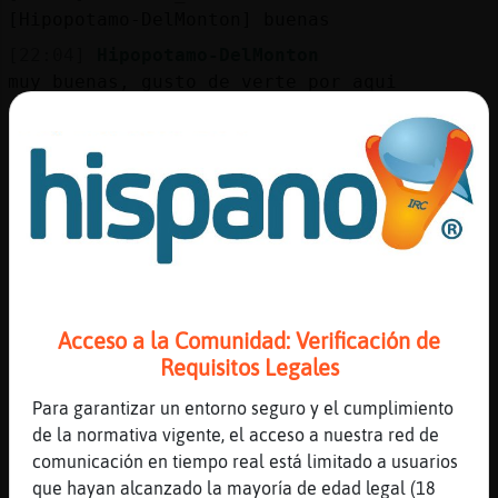
Mis
[Hipopotamo-DelMonton] buenas
blogs
[22:04]
Hipopotamo-DelMonton
muy buenas, gusto de verte por aqui
[22:04]
Hormiga\ConPrisa
Mis
hola Hipopotamo-DelMonton wenas
foros
[22:05]
Hipopotamo-DelMonton
hola Hormiga\ConPrisa buenas sean
[22:05]
Hormiga\ConPrisa
Registr
!tenet
un
[22:05]
Hormiga\ConPrisa
canal
como eres?
Acceso a la Comunidad: Verificación de
Requisitos Legales
[22:06]
Hormiga\ConPrisa
como era? quiero decir xD
Para garantizar un entorno seguro y el cumplimiento
Más
[22:06]
Hormiga\ConPrisa
de la normativa vigente, el acceso a nuestra red de
gestion
!zenet
comunicación en tiempo real está limitado a usuarios
que hayan alcanzado la mayoría de edad legal (18
[22:06]
Gallina-Interesante