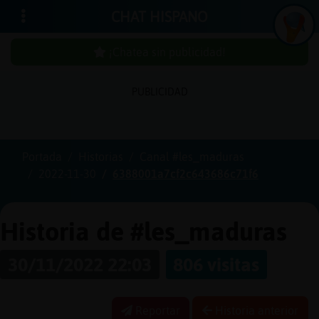
CHAT HISPANO
¡Chatea sin publicidad!
PUBLICIDAD
Iniciar
sesión
Portada
Historias
Canal #les_maduras
2022-11-30
6388001a7cf2c643686c71f6
¡Chatea
sin
publici
Historia de #les_maduras
30/11/2022 22:03
806 visitas
Crear
una
Reportar
Historia anterior
cuenta