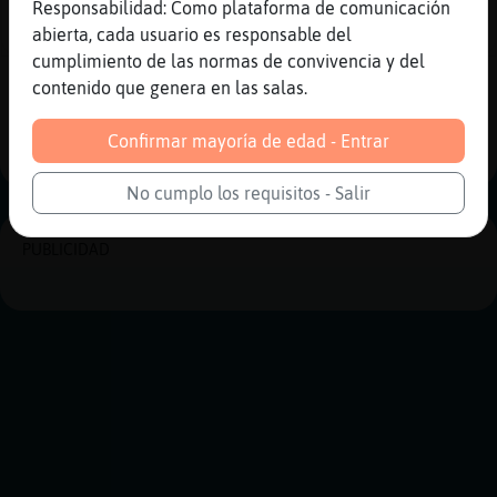
Responsabilidad: Como plataforma de comunicación
[22:07]
Hormiga\ConPrisa
abierta, cada usuario es responsable del
hola MissGodiva
cumplimiento de las normas de convivencia y del
contenido que genera en las salas.
Reportar
Historia anterior
Historia siguiente
Confirmar mayoría de edad - Entrar
No cumplo los requisitos - Salir
PUBLICIDAD