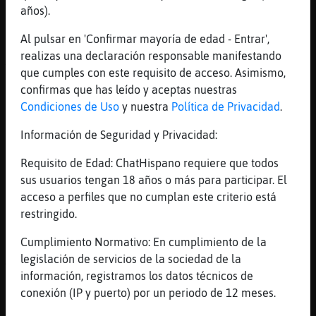
años).
https://www.youtube.com/watch?v=1dpl14FTgPQ
Zenet - Me gustas
Al pulsar en 'Confirmar mayoría de edad - Entrar',
[22:06]
Mosca{Sensible
realizas una declaración responsable manifestando
YouTube Titulo: Zenet - Me Gustas (Vídeo
que cumples con este requisito de acceso. Asimismo,
Oficial - Versión Corta) Duración: 4M1S
confirmas que has leído y aceptas nuestras
Enviado por: Zenet
Condiciones de Uso
y nuestra
Política de Privacidad
.
[22:06]
Ardilla_Marron
Información de Seguridad y Privacidad:
Eso qu祠es lo qu頥s
Requisito de Edad: ChatHispano requiere que todos
[22:06]
Hormiga\ConPrisa
sus usuarios tengan 18 años o más para participar. El
toma Hipopotamo-DelMonton
acceso a perfiles que no cumplan este criterio está
[22:06]
Hormiga\ConPrisa
restringido.
que no me acordaba xD
Cumplimiento Normativo: En cumplimiento de la
[22:06]
Hipopotamo-DelMonton
legislación de servicios de la sociedad de la
Ahh, gracias Hormiga\ConPrisa
información, registramos los datos técnicos de
[22:07]
Ardilla_Marron
conexión (IP y puerto) por un periodo de 12 meses.
[MissGodiva] buenas