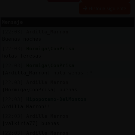
Historia siguiente
Mensaje
Reserva
[22:03]
Ardilla_Marron
alias
Buenas noches
[22:03]
Hormiga\ConPrisa
holas Teresas
Actuali
[22:03]
Hormiga\ConPrisa
contras
[Ardilla_Marron] hola wenas :*
[22:03]
Ardilla_Marron
[Hormiga\ConPrisa] buenas
Actuali
[22:03]
Hipopotamo-DelMonton
IP
Ardilla_Marron!!
virtual
[22:03]
Ardilla_Marron
[valkiria77] buenas
[22:03]
Ardilla_Marron