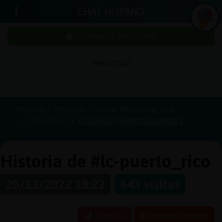
CHAT HISPANO
¡Chatea sin publicidad!
PUBLICIDAD
Iniciar
sesión
Portada
Historias
Canal #lc-puerto_rico
2022-12-20
63a25dd27cb6927ab243f212
¡Chatea
sin
publici
Historia de #lc-puerto_rico
20/12/2022 18:22
643 visitas
Crear
una
Reportar
Historia anterior
cuenta