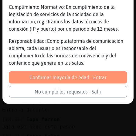
[18:30]
Topo_Marron
Cumplimiento Normativo: En cumplimiento de la
Eh hablado con el
legislación de servicios de la sociedad de la
[18:30]
Topo_Marron
información, registramos los datos técnicos de
Pero no mucho
conexión (IP y puerto) por un periodo de 12 meses.
[18:30]
Cabra_Veloz
Responsabilidad: Como plataforma de comunicación
Ya compr󠴵 regalo de navidad?
abierta, cada usuario es responsable del
[18:30]
Topo_Marron
cumplimiento de las normas de convivencia y del
Jaja
contenido que genera en las salas.
[18:30]
Cabra_Veloz
Ese taca�o!
Confirmar mayoría de edad - Entrar
[18:30]
Topo_Marron
No cumplo los requisitos - Salir
A ver si hoy en la noche entr
[18:31]
Topo_Marron
Entra a decirle
[18:31]
Topo_Marron
Jaja ese nene esta pasao