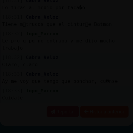
[18:31]
Cabra_Veloz
Lo tiras al medio por taca�o
[18:31]
Cabra_Veloz
Tiene m᳠trucos que el cintur󮠤e Batman
[18:32]
Topo_Marron
Le prg q pq no entraba y me dijo mucho
trabajo
[18:32]
Cabra_Veloz
Claro, claro
[18:33]
Cabra_Veloz
Ay me voy que tengo que ponchar, cu�nse
[18:33]
Topo_Marron
Cuidate
Reportar
Historia anterior