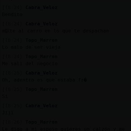
Mis
[18:24]
Cabra_Veloz
blogs
Bendito
[18:24]
Cabra_Veloz
m鴥te al carro en lo que te despachan
Mis
[18:24]
Topo_Marron
foros
Lo malo de ser vieja
[18:24]
Topo_Marron
Me sali del negocio
Registr
[18:25]
Cabra_Veloz
un
Oh, adentro es que estaba fr�
canal
[18:25]
Topo_Marron
Si
[18:25]
Cabra_Veloz
Más
Jiji
gestion
[18:26]
Topo_Marron
Le digo a mi esposo quieres un calzón y me