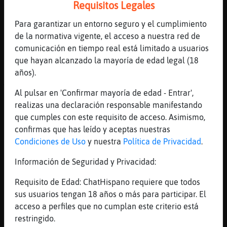
Requisitos Legales
puño de un loco
[18:28]
Cabra_Veloz
Para garantizar un entorno seguro y el cumplimiento
Jajajaja
de la normativa vigente, el acceso a nuestra red de
comunicación en tiempo real está limitado a usuarios
[18:28]
Pinguino_Naranja
que hayan alcanzado la mayoría de edad legal (18
Emitiendo ( ELE-AZAR ) en ( RLDM )
años).
Sintonizanos por la web:
www.radiolunademiel.com.ar Miel a tus Oidos
Al pulsar en 'Confirmar mayoría de edad - Entrar',
| Peticiones: cerradas
realizas una declaración responsable manifestando
[18:28]
Topo_Marron
que cumples con este requisito de acceso. Asimismo,
Y yo le digo q no me haga hablar
confirmas que has leído y aceptas nuestras
Condiciones de Uso
y nuestra
Política de Privacidad
.
[18:29]
Cabra_Veloz
La_Viejis99 se durmi�?
Información de Seguridad y Privacidad:
[18:29]
Cabra_Veloz
Requisito de Edad: ChatHispano requiere que todos
Jajajaja
sus usuarios tengan 18 años o más para participar. El
[18:29]
Cabra_Veloz
acceso a perfiles que no cumplan este criterio está
Y el loco?
restringido.