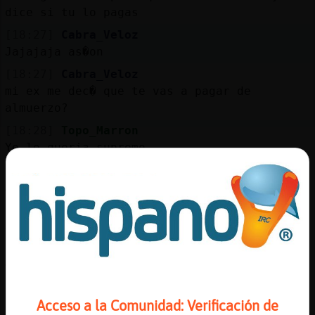
dice si tu lo pagas
[18:27]
Cabra_Veloz
Jajajaja as�on
[18:27]
Cabra_Veloz
mi ex me dec� que te vas a pagar de
almuerzo?
[18:28]
Topo_Marron
Yo lo queria supremo
[18:28]
Topo_Marron
Ay me babeo
[18:28]
Cabra_Veloz
Jajajaja
[18:28]
Cabra_Veloz
Golosa!
[18:28]
Topo_Marron
Acceso a la Comunidad: Verificación de
Jaja el mio me dice q soy mas dura q el