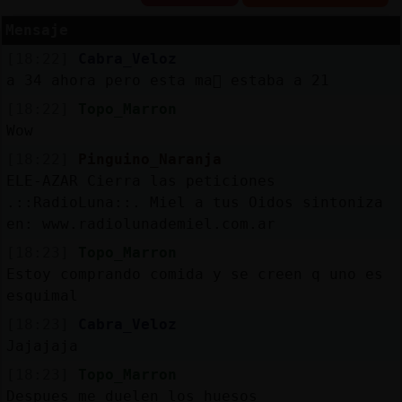
Mensaje
[18:22]
Cabra_Veloz
Reserva
a 34 ahora pero esta ma񡮡 estaba a 21
alias
[18:22]
Topo_Marron
Wow
[18:22]
Pinguino_Naranja
ELE-AZAR Cierra las peticiones
Actuali
.::RadioLuna::. Miel a tus Oidos sintoniza
contras
en: www.radiolunademiel.com.ar
[18:23]
Topo_Marron
Estoy comprando comida y se creen q uno es
Actuali
esquimal
IP
[18:23]
Cabra_Veloz
virtual
Jajajaja
[18:23]
Topo_Marron
Despues me duelen los huesos